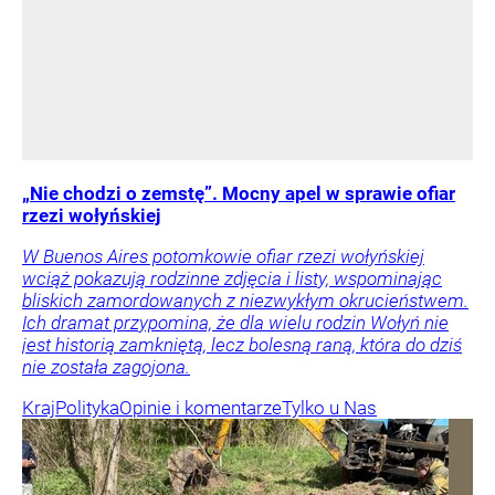
„Nie chodzi o zemstę”. Mocny apel w sprawie ofiar
rzezi wołyńskiej
W Buenos Aires potomkowie ofiar rzezi wołyńskiej
wciąż pokazują rodzinne zdjęcia i listy, wspominając
bliskich zamordowanych z niezwykłym okrucieństwem.
Ich dramat przypomina, że dla wielu rodzin Wołyń nie
jest historią zamkniętą, lecz bolesną raną, która do dziś
nie została zagojona.
Kraj
Polityka
Opinie i komentarze
Tylko u Nas