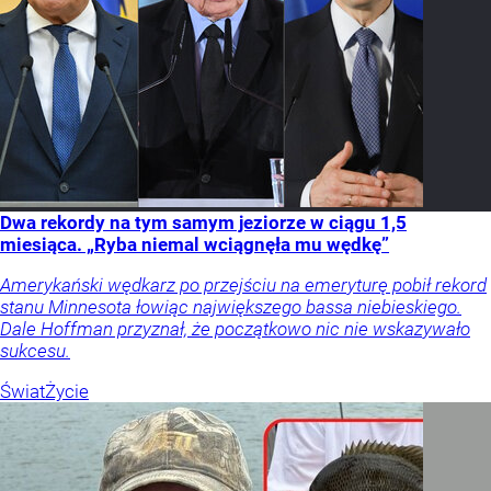
Dwa rekordy na tym samym jeziorze w ciągu 1,5
miesiąca. „Ryba niemal wciągnęła mu wędkę”
Amerykański wędkarz po przejściu na emeryturę pobił rekord
stanu Minnesota łowiąc największego bassa niebieskiego.
Dale Hoffman przyznał, że początkowo nic nie wskazywało
sukcesu.
Świat
Życie