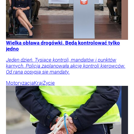
Wielka obława drogówki. Będą kontrolować tylko
jedno
Jeden dzień. Tysiące kontroli, mandatów i punktów
karnych. Policja zaplanowała akcję kontroli kierowców.
Od rana posypią się mandaty.
Motoryzacja
Kraj
Życie