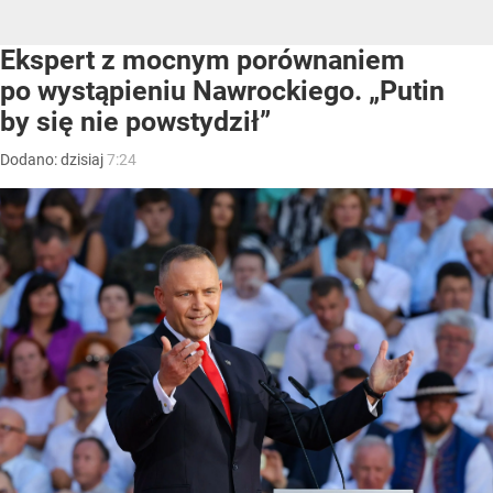
Ekspert z mocnym porównaniem
po wystąpieniu Nawrockiego. „Putin
by się nie powstydził”
Dodano:
dzisiaj
7:24