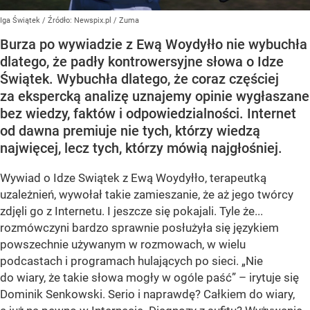
Iga Świątek
/ Źródło:
Newspix.pl
/
Zuma
Burza po wywiadzie z Ewą Woydyłło nie wybuchła
dlatego, że padły kontrowersyjne słowa o Idze
Świątek. Wybuchła dlatego, że coraz częściej
za ekspercką analizę uznajemy opinie wygłaszane
bez wiedzy, faktów i odpowiedzialności. Internet
od dawna premiuje nie tych, którzy wiedzą
najwięcej, lecz tych, którzy mówią najgłośniej.
Wywiad o Idze Swiątek z Ewą Woydyłło, terapeutką
uzależnień, wywołał takie zamieszanie, że aż jego twórcy
zdjęli go z Internetu. I jeszcze się pokajali. Tyle że...
rozmówczyni bardzo sprawnie posłużyła się językiem
powszechnie używanym w rozmowach, w wielu
podcastach i programach hulających po sieci. „Nie
do wiary, że takie słowa mogły w ogóle paść” – irytuje się
Dominik Senkowski. Serio i naprawdę? Całkiem do wiary,