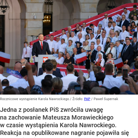
Rocznicowe wystąpienie Karola Nawrockiego
/ Źródło:
PAP
/
Paweł Supernak
Jedna z posłanek PiS zwróciła uwagę
na zachowanie Mateusza Morawieckiego
w czasie wystąpienia Karola Nawrockiego.
Reakcja na opublikowane nagranie pojawiła się