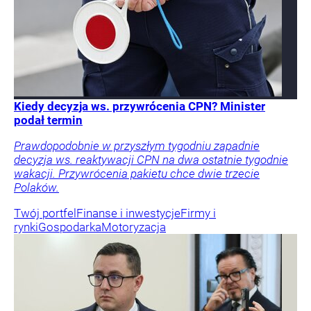
Kiedy decyzja ws. przywrócenia CPN? Minister
podał termin
Prawdopodobnie w przyszłym tygodniu zapadnie
decyzja ws. reaktywacji CPN na dwa ostatnie tygodnie
wakacji. Przywrócenia pakietu chce dwie trzecie
Polaków.
Twój portfel
Finanse i inwestycje
Firmy i
rynki
Gospodarka
Motoryzacja