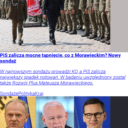
PiS zalicza mocne tąpnięcie, co z Morawieckim? Nowy
sondaż
W najnowszym sondażu prowadzi KO, a PiS zalicza
największy spadek notowań. W badaniu uwzględniony został
także Rozwój Plus Mateusza Morawieckiego.
Sondaże
Polityka
Kraj