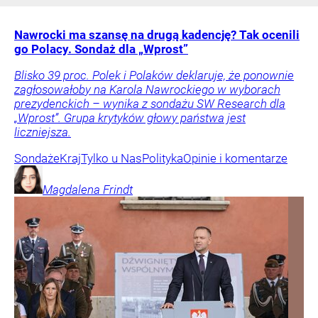
Nawrocki ma szansę na drugą kadencję? Tak ocenili
go Polacy. Sondaż dla „Wprost”
Blisko 39 proc. Polek i Polaków deklaruje, że ponownie
zagłosowałoby na Karola Nawrockiego w wyborach
prezydenckich – wynika z sondażu SW Research dla
„Wprost”. Grupa krytyków głowy państwa jest
liczniejsza.
Sondaże
Kraj
Tylko u Nas
Polityka
Opinie i komentarze
Magdalena
Frindt