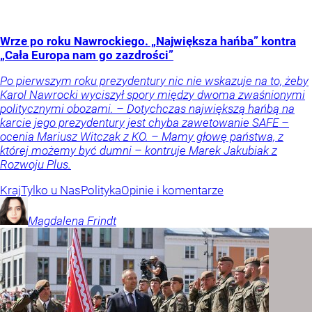
Wrze po roku Nawrockiego. „Największa hańba” kontra
„Cała Europa nam go zazdrości”
Po pierwszym roku prezydentury nic nie wskazuje na to, żeby
Karol Nawrocki wyciszył spory między dwoma zwaśnionymi
politycznymi obozami. – Dotychczas największą hańbą na
karcie jego prezydentury jest chyba zawetowanie SAFE –
ocenia Mariusz Witczak z KO. – Mamy głowę państwa, z
której możemy być dumni – kontruje Marek Jakubiak z
Rozwoju Plus.
Kraj
Tylko u Nas
Polityka
Opinie i komentarze
Magdalena
Frindt