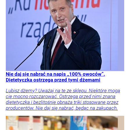
Nie daj się nabrać na napis „100% owoców”.
Dietetyczka ostrzega przed tymi dżemami
Lubisz dżemy? Uważaj na te ze sklepu. Niektóre mogą
cię mocno rozczarować. Ostrzega przed nimi znana
dietetyczka i bezlitośnie obnaża triki stosowane przez
producentów. Nie daj się nabrać, będąc na zakupach.