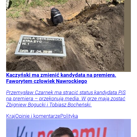
Kaczyński ma zmienić kandydata na premiera.
Faworytem człowiek Nawrockiego
Przemysław Czarnek ma stracić status kandydata PiS
na premiera – przekonują media. W grze mają zostać
Zbigniew Bogucki i Tobiasz Bocheński.
Kraj
Opinie i komentarze
Polityka