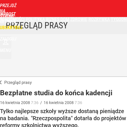
PRZEJDŹ
NA
WPROST
STRONĘ
WIADOMOŚCI
POLITYKA
BIZNES
DOM
ZDROWIE
ROZRYWKA
TYGODN
GŁÓWNĄ
PRZEGLĄD PRASY
UBSKRYBUJ
ZALOGUJ
MENU
Przegląd prasy
Bezpłatne studia do końca kadencji
16
kwietnia
2008
7:36
/
16
kwietnia
2008
7:36
Tylko najlepsze szkoły wyższe dostaną pieniądze
na badania. "Rzeczpospolita" dotarła do projektów
reformy szkolnictwa wyższego.