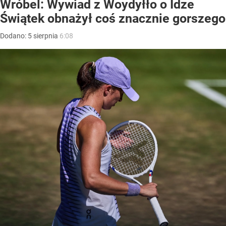
Wróbel: Wywiad z Woydyłło o Idze
Świątek obnażył coś znacznie gorszego
Dodano:
5
sierpnia
6:08