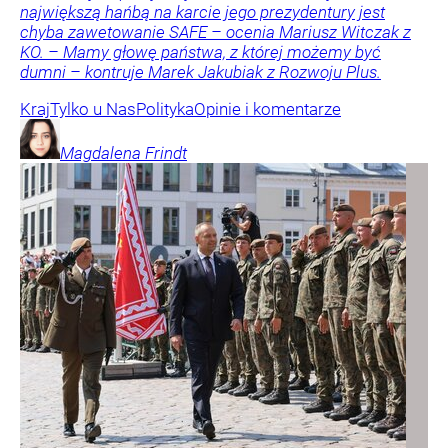
największą hańbą na karcie jego prezydentury jest
chyba zawetowanie SAFE – ocenia Mariusz Witczak z
KO. – Mamy głowę państwa, z której możemy być
dumni – kontruje Marek Jakubiak z Rozwoju Plus.
Kraj
Tylko u Nas
Polityka
Opinie i komentarze
Magdalena
Frindt