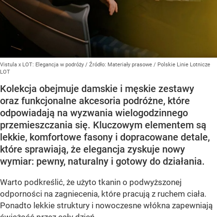
Vistula x LOT: Elegancja w podróży
/ Źródło:
Materiały prasowe
/
Polskie Linie Lotnicze
LOT
Kolekcja obejmuje damskie i męskie zestawy
oraz funkcjonalne akcesoria podróżne, które
odpowiadają na wyzwania wielogodzinnego
przemieszczania się. Kluczowym elementem są
lekkie, komfortowe fasony i dopracowane detale,
które sprawiają, że elegancja zyskuje nowy
wymiar: pewny, naturalny i gotowy do działania.
Warto podkreślić, że użyto tkanin o podwyższonej
odporności na zagniecenia, które pracują z ruchem ciała.
Ponadto lekkie struktury i nowoczesne włókna zapewniają