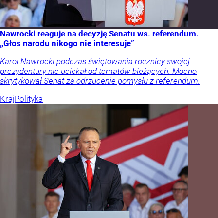
Nawrocki reaguje na decyzję Senatu ws. referendum.
„Głos narodu nikogo nie interesuje”
Karol Nawrocki podczas świętowania rocznicy swojej
prezydentury nie uciekał od tematów bieżących. Mocno
skrytykował Senat za odrzucenie pomysłu z referendum.
Kraj
Polityka