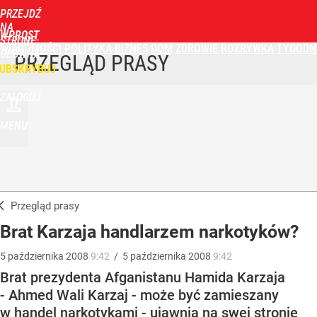
PRZEJDŹ
NA
WPROST
STRONĘ
WIADOMOŚCI
POLITYKA
BIZNES
DOM
ZDROWIE
ROZRYWKA
TYGODN
GŁÓWNĄ
PRZEGLĄD PRASY
UBSKRYBUJ
ZALOGUJ
MENU
Przegląd prasy
Brat Karzaja handlarzem narkotyków?
5
października
2008
9:42
/
5
października
2008
9:42
Brat prezydenta Afganistanu Hamida Karzaja
- Ahmed Wali Karzaj - może być zamieszany
w handel narkotykami - ujawnia na swej stronie