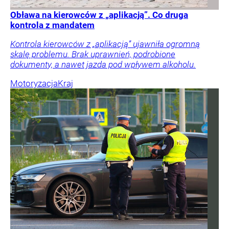
Obława na kierowców z „aplikacją”. Co druga
kontrola z mandatem
Kontrola kierowców z „aplikacją” ujawniła ogromną
skalę problemu. Brak uprawnień, podrobione
dokumenty, a nawet jazda pod wpływem alkoholu.
Motoryzacja
Kraj