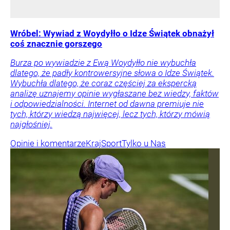
Wróbel: Wywiad z Woydyłło o Idze Świątek obnażył
coś znacznie gorszego
Burza po wywiadzie z Ewą Woydyłło nie wybuchła
dlatego, że padły kontrowersyjne słowa o Idze Świątek.
Wybuchła dlatego, że coraz częściej za ekspercką
analizę uznajemy opinie wygłaszane bez wiedzy, faktów
i odpowiedzialności. Internet od dawna premiuje nie
tych, którzy wiedzą najwięcej, lecz tych, którzy mówią
najgłośniej.
Opinie i komentarze
Kraj
Sport
Tylko u Nas