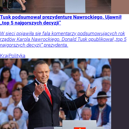
Tusk podsumował prezydenturę Nawrockiego. Ujawnił
„top 5 najgorszych decyzji”
W sieci pojawiła się fala komentarzy podsumowujących rok
rządów Karola Nawrockiego. Donald Tusk opublikował „top 5
najgorszych decyzji” prezydenta.
Kraj
Polityka