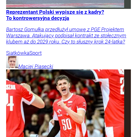
Reprezentant Polski wypisze się z kadry?
To kontrowersyjna decyzja
Bartosz Gomułka przedłużył umowę z PGE Projektem
Warszawa. Atakujący podpisał kontrakt ze stołecznym
klubem aż do 2029 roku. Czy to słuszny krok 24-latka?
Siatkówka
Sport
Maciej
Piasecki