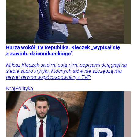
Burza wokół TV Republika. Kłeczek „wypisał się
z zawodu dziennikarskiego”
Miłosz Kłeczek swoimi ostatnimi popisami ściągnął na
siebie sporo krytyki. Mocnych słów nie szczędzą mu
nawet dawno współpracownicy z TVP.
Kraj
Polityka