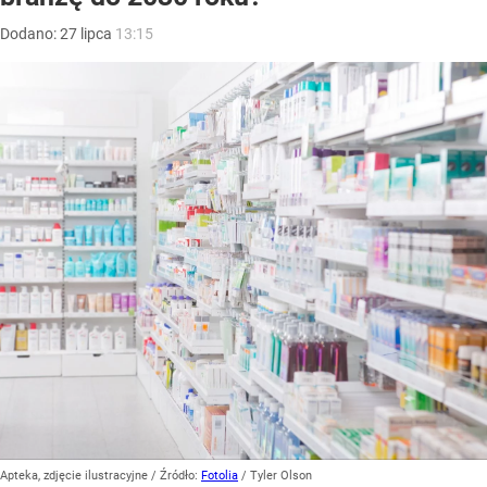
Dodano:
27
lipca
13:15
Apteka, zdjęcie ilustracyjne
/ Źródło:
Fotolia
/
Tyler Olson