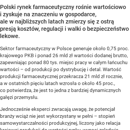
Polski rynek farmaceutyczny rośnie wartościowo
i zyskuje na znaczeniu w gospodarce,
ale w najbliższych latach zmierzy się z ostrą
presją kosztów, regulacji i walki o bezpieczeństwo
lekowe.
Sektor farmaceutyczny w Polsce generuje około 0,75 proc.
krajowego PKB i ponad 26 mld zł wartości dodanej brutto,
zapewniając ponad 80 tys. miejsc pracy w całym łańcuchu
wartości – od produkcji po dystrybucję i detal. Wartość
produkcji farmaceutycznej przekracza 21 mld zł rocznie,
a w ostatnich pięciu latach wzrosła o około 45 proc.,
co potwierdza, że jest to jedna z bardziej dynamicznych
gałęzi przemysłu.
Jednocześnie eksperci zwracają uwagę, że potencjał
branży wciąż nie jest wykorzystany w pełni – stopień
samowystarczalności produkcyjnej, liczony jako relacja
krajowej produkcji do wartości rynku, wynosi zaledwie