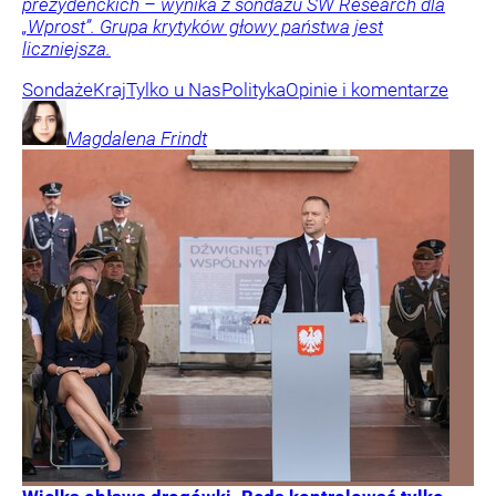
prezydenckich – wynika z sondażu SW Research dla
„Wprost”. Grupa krytyków głowy państwa jest
liczniejsza.
Sondaże
Kraj
Tylko u Nas
Polityka
Opinie i komentarze
Magdalena
Frindt