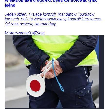
Wielka obława drogówki. Będą kontrolować tylko
jedno
Jeden dzień. Tysiące kontroli, mandatów i punktów
karnych. Policja zaplanowała akcję kontroli kierowców.
Od rana posypią się mandaty.
Motoryzacja
Kraj
Życie