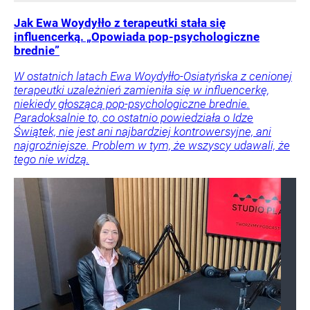
Jak Ewa Woydyłło z terapeutki stała się
influencerką. „Opowiada pop-psychologiczne
brednie”
W ostatnich latach Ewa Woydyłło-Osiatyńska z cenionej
terapeutki uzależnień zamieniła się w influencerkę,
niekiedy głoszącą pop-psychologiczne brednie.
Paradoksalnie to, co ostatnio powiedziała o Idze
Świątek, nie jest ani najbardziej kontrowersyjne, ani
najgroźniejsze. Problem w tym, że wszyscy udawali, że
tego nie widzą.