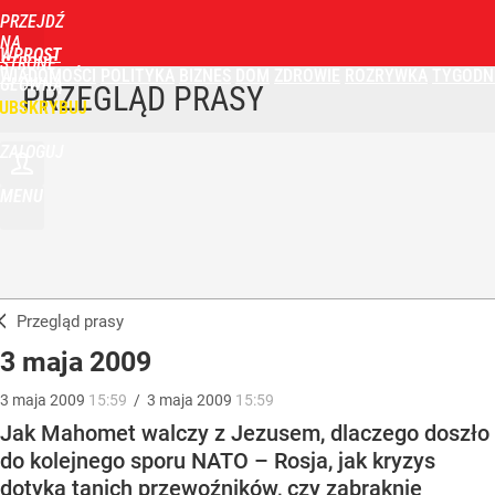
PRZEJDŹ
NA
WPROST
STRONĘ
WIADOMOŚCI
POLITYKA
BIZNES
DOM
ZDROWIE
ROZRYWKA
TYGODN
GŁÓWNĄ
PRZEGLĄD PRASY
UBSKRYBUJ
ZALOGUJ
MENU
Przegląd prasy
3 maja 2009
3
maja
2009
15:59
/
3
maja
2009
15:59
Jak Mahomet walczy z Jezusem, dlaczego doszło
do kolejnego sporu NATO – Rosja, jak kryzys
dotyka tanich przewoźników, czy zabraknie