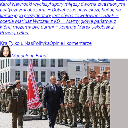
Karol Nawrocki wyciszył spory między dwoma zwaśnionymi
politycznymi obozami. – Dotychczas największą hańbą na
karcie jego prezydentury jest chyba zawetowanie SAFE –
ocenia Mariusz Witczak z KO. – Mamy głowę państwa, z
której możemy być dumni – kontruje Marek Jakubiak z
Rozwoju Plus.
Kraj
Tylko u Nas
Polityka
Opinie i komentarze
Magdalena
Frindt