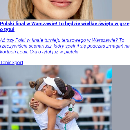
Polski finał w Warszawie! To będzie wielkie święto w grze
o tytuł
Aż trzy Polki w finale turnieju tenisowego w Warszawie? To
rzeczywiście scenariusz, który spełnił się podczas zmagań na
kortach Legii. Gra o tytuł już w piątek!
Tenis
Sport