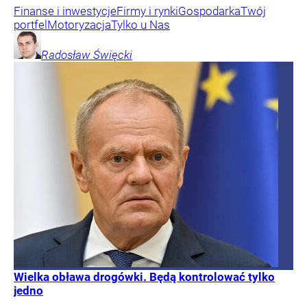
Finanse i inwestycje
Firmy i rynki
Gospodarka
Twój
portfel
Motoryzacja
Tylko u Nas
Radosław
Święcki
Wielka obława drogówki. Będą kontrolować tylko
jedno