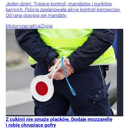
Jeden dzień. Tysiące kontroli, mandatów i punktów
karnych. Policja zaplanowała akcję kontroli kierowców.
Od rana posypią się mandaty.
Motoryzacja
Kraj
Życie
Z cukinii nie smażę placków. Dodaję mozzarellę
i robię chrupiące gofry