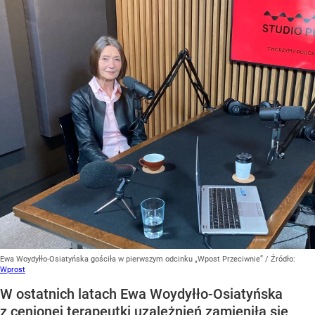
Ewa Woydyłło-Osiatyńska gościła w pierwszym odcinku „Wpost Przeciwnie”
/ Źródło:
Wprost
W ostatnich latach Ewa Woydyłło-Osiatyńska
z cenionej terapeutki uzależnień zamieniła się