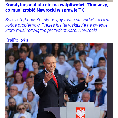
Konstytucjonalista nie ma wątpliwości. Tłumaczy,
co musi zrobić Nawrocki w sprawie TK
Spór o Trybunał Konstytucyjny trwa i nie widać na razie
końca problemów. Prezes Iustitii wskazuje na kwestię,
którą musi rozwiązać prezydent Karol Nawrocki.
Kraj
Polityka