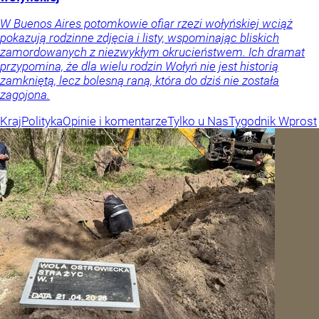
W Buenos Aires potomkowie ofiar rzezi wołyńskiej wciąż
pokazują rodzinne zdjęcia i listy, wspominając bliskich
zamordowanych z niezwykłym okrucieństwem. Ich dramat
przypomina, że dla wielu rodzin Wołyń nie jest historią
zamkniętą, lecz bolesną raną, która do dziś nie została
zagojona.
Kraj
Polityka
Opinie i komentarze
Tylko u Nas
Tygodnik Wprost