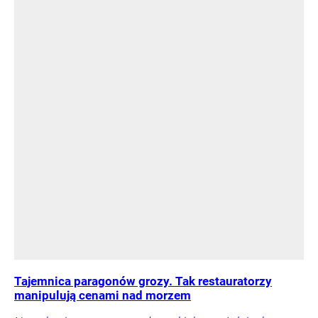
Tajemnica paragonów grozy. Tak restauratorzy
manipulują cenami nad morzem