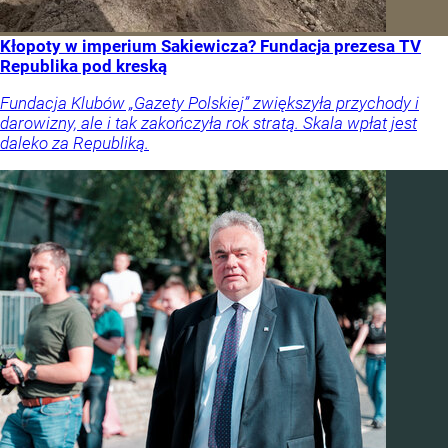
Kłopoty w imperium Sakiewicza? Fundacja prezesa TV
Republika pod kreską
Fundacja Klubów „Gazety Polskiej” zwiększyła przychody i
darowizny, ale i tak zakończyła rok stratą. Skala wpłat jest
daleko za Republiką.