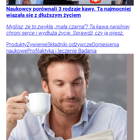
Naukowcy porównali 3 rodzaje kawy. Ta najmocniej
wiązała się z dłuższym życiem
Myślisz, że to zwykła „mała czarna”? Ta kawa najsilniej
chroni serce i wydłuża życie. Sprawdź, czy ją pijesz.
Produkty
Żywienie
Składniki odżywcze
Doniesienia
naukowe
Profilaktyka i leczenie
Badania