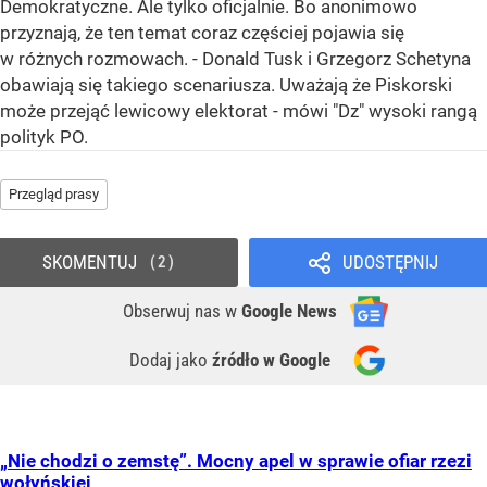
Demokratyczne. Ale tylko oficjalnie. Bo anonimowo
przyznają, że ten temat coraz częściej pojawia się
w różnych rozmowach. - Donald Tusk i Grzegorz Schetyna
obawiają się takiego scenariusza. Uważają że Piskorski
może przejąć lewicowy elektorat - mówi "Dz" wysoki rangą
polityk PO.
Przegląd prasy
SKOMENTUJ
UDOSTĘPNIJ
2
Obserwuj nas
w
Google News
Dodaj jako
źródło w Google
„Nie chodzi o zemstę”. Mocny apel w sprawie ofiar rzezi
wołyńskiej