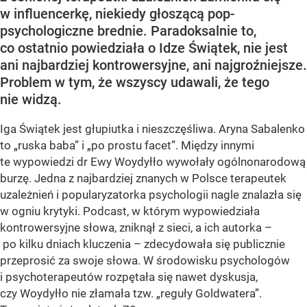
w influencerkę, niekiedy głoszącą pop-
psychologiczne brednie. Paradoksalnie to,
co ostatnio powiedziała o Idze Świątek, nie jest
ani najbardziej kontrowersyjne, ani najgroźniejsze.
Problem w tym, że wszyscy udawali, że tego
nie widzą.
Iga Świątek jest głupiutka i nieszczęśliwa. Aryna Sabalenko
to „ruska baba” i „po prostu facet”. Między innymi
te wypowiedzi dr Ewy Woydyłło wywołały ogólnonarodową
burzę. Jedna z najbardziej znanych w Polsce terapeutek
uzależnień i popularyzatorka psychologii nagle znalazła się
w ogniu krytyki. Podcast, w którym wypowiedziała
kontrowersyjne słowa, zniknął z sieci, a ich autorka –
po kilku dniach kluczenia – zdecydowała się publicznie
przeprosić za swoje słowa. W środowisku psychologów
i psychoterapeutów rozpętała się nawet dyskusja,
czy Woydyłło nie złamała tzw. „reguły Goldwatera”.