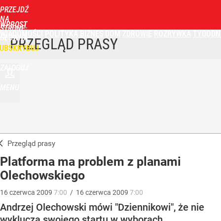
PRZEJDŹ
NA
WPROST
STRONĘ
WIADOMOŚCI
POLITYKA
BIZNES
DOM
ZDROWIE
ROZRYWKA
TYGODN
GŁÓWNĄ
PRZEGLĄD PRASY
UBSKRYBUJ
ZALOGUJ
MENU
Przegląd prasy
Platforma ma problem z planami
Olechowskiego
16
czerwca
2009
7:00
/
16
czerwca
2009
7:00
Andrzej Olechowski mówi "Dziennikowi", że nie
wyklucza swojego startu w wyborach