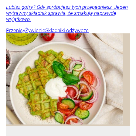
Lubisz gofry? Gdy spróbujesz tych przepadniesz. Jeden
wytrawny składnik sprawia, że smakują naprawdę
wyjątkowo.
Przepisy
Żywienie
Składniki odżywcze