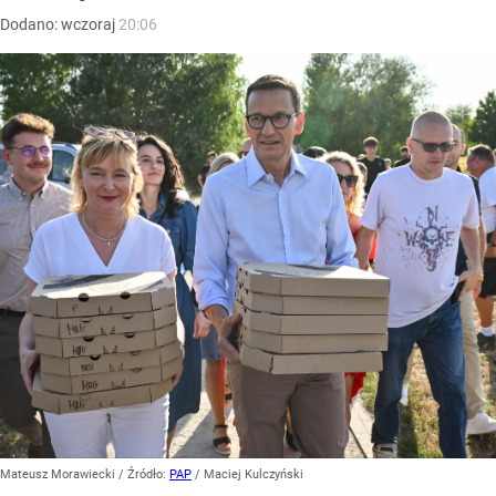
Dodano:
wczoraj
20:06
Mateusz Morawiecki
/ Źródło:
PAP
/
Maciej Kulczyński