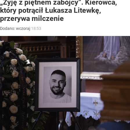
„Żyję z piętnem zabójcy”. Kierowca,
który potrącił Łukasza Litewkę,
przerywa milczenie
Dodano:
wczoraj
18:53