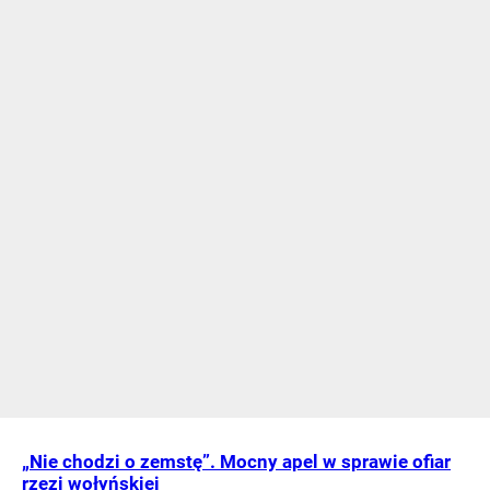
„Nie chodzi o zemstę”. Mocny apel w sprawie ofiar
rzezi wołyńskiej