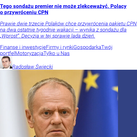
Tego sondażu premier nie może zlekceważyć. Polacy
o przywróceniu CPN
Prawie dwie trzecie Polaków chce przywrócenia pakietu CPN
na dwa ostatnie tygodnie wakacji – wynika z sondażu dla
„Wprost”. Decyzja w tej sprawie lada dzień.
Finanse i inwestycje
Firmy i rynki
Gospodarka
Twój
portfel
Motoryzacja
Tylko u Nas
Radosław
Święcki