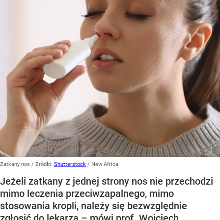
Zatkany nos
/ Źródło:
Shutterstock
/
New Africa
Jeżeli zatkany z jednej strony nos nie przechodzi
mimo leczenia przeciwzapalnego, mimo
stosowania kropli, należy się bezwzględnie
zgłosić do lekarza – mówi prof. Wojciech