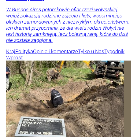
W Buenos Aires potomkowie ofiar rzezi wołyńskiej
wciąż pokazują rodzinne zdjęcia i listy, wspominając
bliskich zamordowanych z niezwykłym okrucieństwem.
Ich dramat przypomina, że dla wielu rodzin Wołyń nie
jest historią zamkniętą, lecz bolesną raną, która do dziś
nie została zagojona.
Kraj
Polityka
Opinie i komentarze
Tylko u Nas
Tygodnik
Wprost