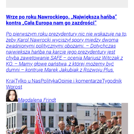
Wrze po roku Nawrockiego. „Największa hańba”
kontra „Cała Europa nam go zazdrości”
Po pierwszym roku prezydentury nic nie wskazuje na to,
żeby Karol Nawrocki wyciszył spory między dwoma
zwaśnionymi politycznymi obozami. – Dotychczas
największą hańbą na karcie jego prezydentury jest
chyba zawetowanie SAFE – ocenia Mariusz Witczak z
KO. – Mamy głowę państwa, z której możemy być
dumni – kontruje Marek Jakubiak z Rozwoju Plus.
Kraj
Tylko u Nas
Polityka
Opinie i komentarze
Tygodnik
Wprost
Magdalena
Frindt