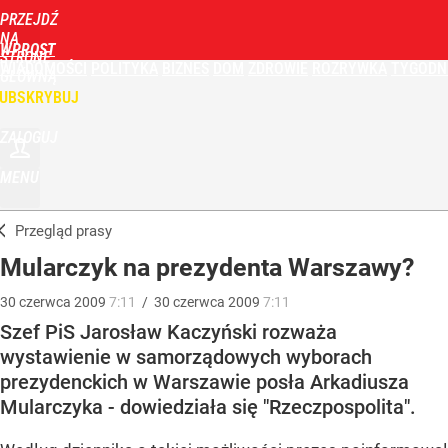
PRZEJDŹ
NA
WPROST
STRONĘ
WIADOMOŚCI
POLITYKA
BIZNES
DOM
ZDROWIE
ROZRYWKA
TYGODN
GŁÓWNĄ
UBSKRYBUJ
ZALOGUJ
MENU
Przegląd prasy
Mularczyk na prezydenta Warszawy?
30
czerwca
2009
7:11
/
30
czerwca
2009
7:11
Szef PiS Jarosław Kaczyński rozważa
wystawienie w samorządowych wyborach
prezydenckich w Warszawie posła Arkadiusza
Mularczyka - dowiedziała się "Rzeczpospolita".