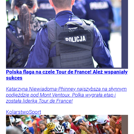
Polska flaga na czele Tour de France! Ależ wspaniały
sukces
Katarzyna Niewiadoma-Phinney najszybsza na słynnym
podjeździe pod Mont Ventoux. Polka wygrała etap i
została liderką Tour de France!
Kolarstwo
Sport