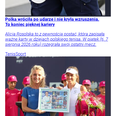
Polka wróciła po udarze i nie kryła wzruszenia.
To koniec pięknej kariery
Alicja Rosolska to z pewnością postać, która zapisała
ważne karty w dziejach polskiego tenisa. W piątek (tj. 7
sierpnia 2026 roku) rozegrała swój ostatni mecz.
Tenis
Sport