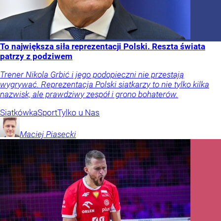
To największa siła reprezentacji Polski. Reszta świata
patrzy z podziwem
Trener Nikola Grbić i jego podopieczni nie przestają
wygrywać. Reprezentacja Polski siatkarzy to nie tylko kilka
nazwisk, ale prawdziwy zespół i grono bohaterów.
Siatkówka
Sport
Tylko u Nas
Maciej
Piasecki