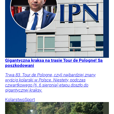
Gigantyczna kraksa na trasie Tour de Pologne! Są
poszkodowani
Trwa 83. Tour de Pologne, czyli najbardziej znany
wyścig kolarski w Polsce. Niestety, podczas
czwartkowego (tj. 6 sierpnia) etapu doszło do
gigantycznej kraksy.
Kolarstwo
Sport