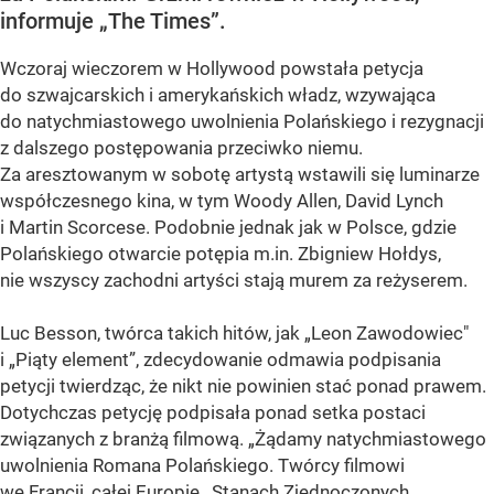
informuje „The Times”.
Wczoraj wieczorem w Hollywood powstała petycja
do szwajcarskich i amerykańskich władz, wzywająca
do natychmiastowego uwolnienia Polańskiego i rezygnacji
z dalszego postępowania przeciwko niemu.
Za aresztowanym w sobotę artystą wstawili się luminarze
współczesnego kina, w tym Woody Allen, David Lynch
i Martin Scorcese. Podobnie jednak jak w Polsce, gdzie
Polańskiego otwarcie potępia m.in. Zbigniew Hołdys,
nie wszyscy zachodni artyści stają murem za reżyserem.
Luc Besson, twórca takich hitów, jak „Leon Zawodowiec"
i „Piąty element”, zdecydowanie odmawia podpisania
petycji twierdząc, że nikt nie powinien stać ponad prawem.
Dotychczas petycję podpisała ponad setka postaci
związanych z branżą filmową. „Żądamy natychmiastowego
uwolnienia Romana Polańskiego. Twórcy filmowi
we Francji, całej Europie, Stanach Zjednoczonych