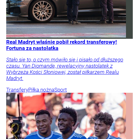
Real Madryt właśnie pobił rekord transferowy!
Fortuna za nastolatka
Stało się to, o czym mówiło się i pisało od dłuższego
czasu. Yan Diomande, rewelacyjny nastolatek z
Wybrzeża Kości Słoniowej, został piłkarzem Realu
Madryt.
Transfery
Piłka nożna
Sport