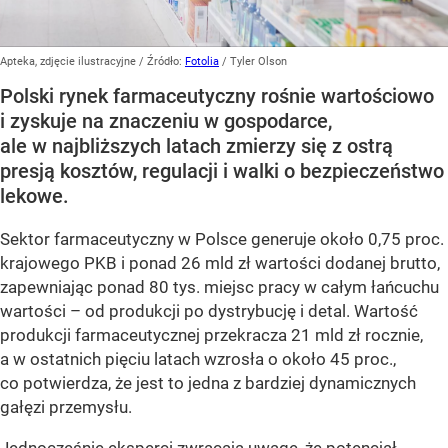
Apteka, zdjęcie ilustracyjne
/ Źródło:
Fotolia
/
Tyler Olson
Polski rynek farmaceutyczny rośnie wartościowo
i zyskuje na znaczeniu w gospodarce,
ale w najbliższych latach zmierzy się z ostrą
presją kosztów, regulacji i walki o bezpieczeństwo
lekowe.
Sektor farmaceutyczny w Polsce generuje około 0,75 proc.
krajowego PKB i ponad 26 mld zł wartości dodanej brutto,
zapewniając ponad 80 tys. miejsc pracy w całym łańcuchu
wartości – od produkcji po dystrybucję i detal. Wartość
produkcji farmaceutycznej przekracza 21 mld zł rocznie,
a w ostatnich pięciu latach wzrosła o około 45 proc.,
co potwierdza, że jest to jedna z bardziej dynamicznych
gałęzi przemysłu.
Jednocześnie eksperci zwracają uwagę, że potencjał