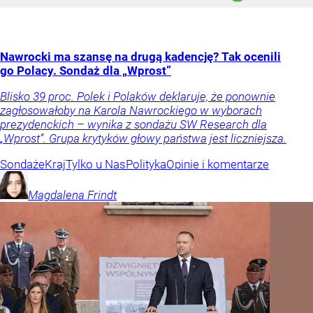
Nawrocki ma szansę na drugą kadencję? Tak ocenili
go Polacy. Sondaż dla „Wprost”
Blisko 39 proc. Polek i Polaków deklaruje, że ponownie
zagłosowałoby na Karola Nawrockiego w wyborach
prezydenckich – wynika z sondażu SW Research dla
„Wprost”. Grupa krytyków głowy państwa jest liczniejsza.
Sondaże
Kraj
Tylko u Nas
Polityka
Opinie i komentarze
Magdalena
Frindt