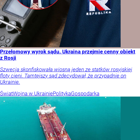
Przełomowy wyrok sądu. Ukraina przejmie cenny obiekt
z Rosji
Szwecja skonfiskowała wiosną jeden ze statków rosyjskiej
floty cieni. Tamtejszy sąd zdecydował, że przypadnie on
Ukrainie.
Świat
Wojna w Ukrainie
Polityka
Gospodarka