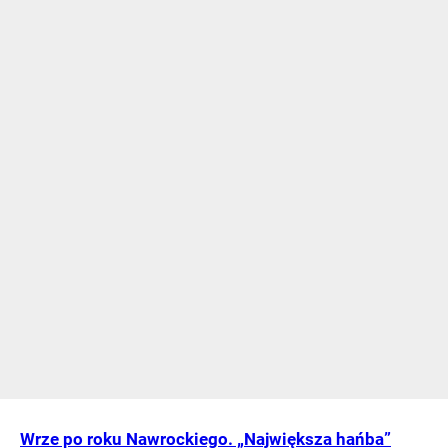
Wrze po roku Nawrockiego. „Największa hańba”