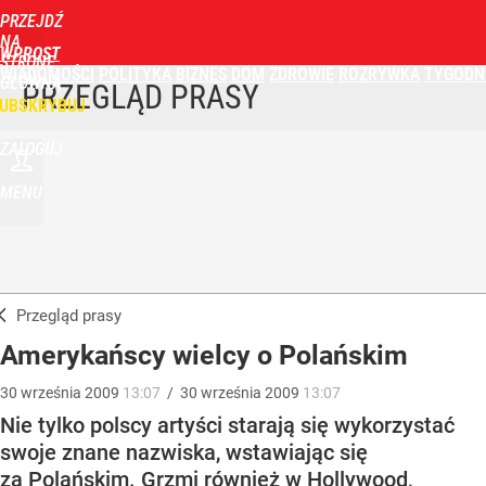
PRZEJDŹ
NA
WPROST
STRONĘ
WIADOMOŚCI
POLITYKA
BIZNES
DOM
ZDROWIE
ROZRYWKA
TYGODN
GŁÓWNĄ
PRZEGLĄD PRASY
UBSKRYBUJ
ZALOGUJ
MENU
Przegląd prasy
Amerykańscy wielcy o Polańskim
30
września
2009
13:07
/
30
września
2009
13:07
Nie tylko polscy artyści starają się wykorzystać
swoje znane nazwiska, wstawiając się
za Polańskim. Grzmi również w Hollywood,