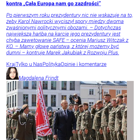
kontra „Cała Europa nam go zazdrości”
Po pierwszym roku prezydentury nic nie wskazuje na to,
żeby Karol Nawrocki wyciszył spory między dwoma
zwaśnionymi politycznymi obozami. – Dotychczas
największą hańbą na karcie jego prezydentury jest
chyba zawetowanie SAFE – ocenia Mariusz Witczak z
KO. – Mamy głowę państwa, z której możemy być
dumni – kontruje Marek Jakubiak z Rozwoju Plus.
Kraj
Tylko u Nas
Polityka
Opinie i komentarze
Magdalena
Frindt