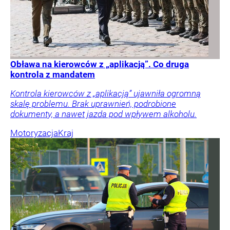
Obława na kierowców z „aplikacją”. Co druga
kontrola z mandatem
Kontrola kierowców z „aplikacją” ujawniła ogromną
skalę problemu. Brak uprawnień, podrobione
dokumenty, a nawet jazda pod wpływem alkoholu.
Motoryzacja
Kraj