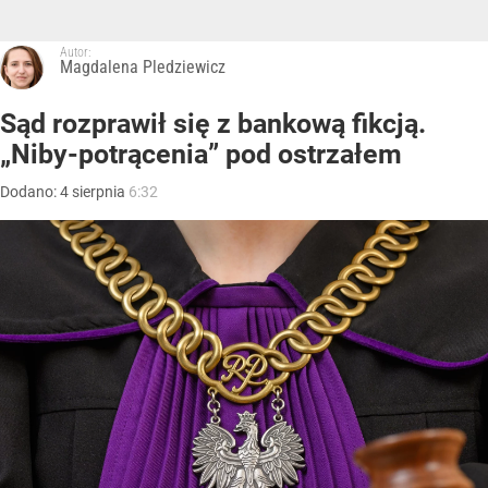
Autor:
Magdalena Pledziewicz
Sąd rozprawił się z bankową fikcją.
„Niby-potrącenia” pod ostrzałem
Dodano:
4
sierpnia
6:32