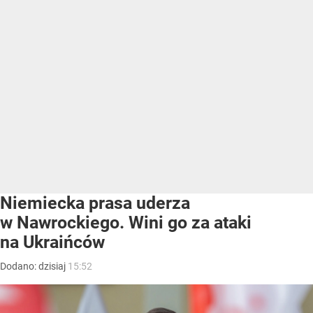
Niemiecka prasa uderza
w Nawrockiego. Wini go za ataki
na Ukraińców
Dodano:
dzisiaj
15:52