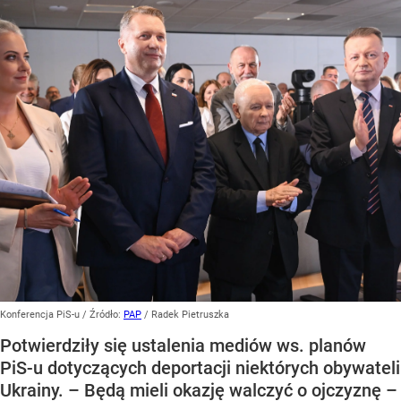
Konferencja PiS-u
/ Źródło:
PAP
/
Radek Pietruszka
Potwierdziły się ustalenia mediów ws. planów
PiS-u dotyczących deportacji niektórych obywateli
Ukrainy. – Będą mieli okazję walczyć o ojczyznę –