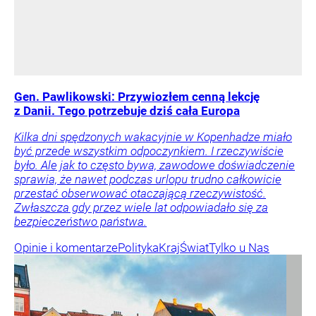
Gen. Pawlikowski: Przywiozłem cenną lekcję
z Danii. Tego potrzebuje dziś cała Europa
Kilka dni spędzonych wakacyjnie w Kopenhadze miało
być przede wszystkim odpoczynkiem. I rzeczywiście
było. Ale jak to często bywa, zawodowe doświadczenie
sprawia, że nawet podczas urlopu trudno całkowicie
przestać obserwować otaczającą rzeczywistość.
Zwłaszcza gdy przez wiele lat odpowiadało się za
bezpieczeństwo państwa.
Opinie i komentarze
Polityka
Kraj
Świat
Tylko u Nas