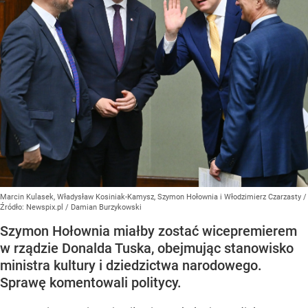
Marcin Kulasek, Władysław Kosiniak-Kamysz, Szymon Hołownia i Włodzimierz Czarzasty
/
Źródło:
Newspix.pl
/
Damian Burzykowski
Szymon Hołownia miałby zostać wicepremierem
w rządzie Donalda Tuska, obejmując stanowisko
ministra kultury i dziedzictwa narodowego.
Sprawę komentowali politycy.