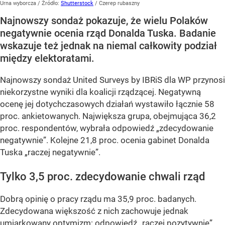
Urna wyborcza
/ Źródło:
Shutterstock
/
Czerep rubaszny
Najnowszy sondaż pokazuje, że wielu Polaków
negatywnie ocenia rząd Donalda Tuska. Badanie
wskazuje też jednak na niemal całkowity podział
między elektoratami.
Najnowszy sondaż United Surveys by IBRiS dla WP przynosi
niekorzystne wyniki dla koalicji rządzącej. Negatywną
ocenę jej dotychczasowych działań wystawiło łącznie 58
proc. ankietowanych. Największa grupa, obejmująca 36,2
proc. respondentów, wybrała odpowiedź „zdecydowanie
negatywnie”. Kolejne 21,8 proc. ocenia gabinet Donalda
Tuska „raczej negatywnie”.
Tylko 3,5 proc. zdecydowanie chwali rząd
Dobrą opinię o pracy rządu ma 35,9 proc. badanych.
Zdecydowana większość z nich zachowuje jednak
umiarkowany optymizm: odpowiedź „raczej pozytywnie”