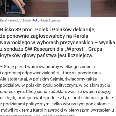
Karol Nawrocki
/ Źródło:
PAP
/
Paweł Supernak
Blisko 39 proc. Polek i Polaków deklaruje,
że ponownie zagłosowałoby na Karola
Nawrockiego w wyborach prezydenckich – wynika
z sondażu SW Research dla „Wprost”. Grupa
krytyków głowy państwa jest liczniejsza.
– Stoję przed wami świadomy wielkiego zadania
i ogromnej odpowiedzialności, które są przede mną.
Ale stoję tutaj, w polskim Sejmie, świadomy także
podziałów w polskim życiu politycznym, w polskim życiu
społecznym. Chcę jasno zadeklarować, że swoich decyzji
nie będę podejmował zgodnie z tymi podziałami i zgodnie
z podziałami politycznymi, tylko wbrew tym podziałom –
mówił rok temu Karol Nawrocki w pierwszym wystąpieniu