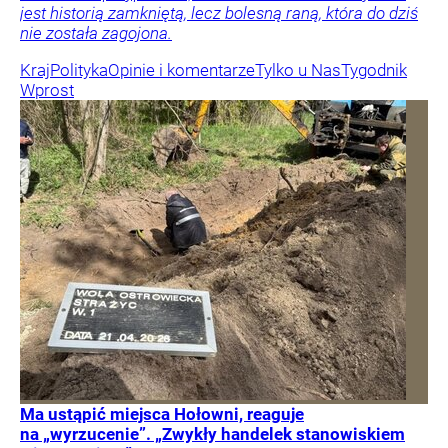
jest historią zamkniętą, lecz bolesną raną, która do dziś
nie została zagojona.
Kraj
Polityka
Opinie i komentarze
Tylko u Nas
Tygodnik
Wprost
Ma ustąpić miejsca Hołowni, reaguje
na „wyrzucenie”. „Zwykły handelek stanowiskiem