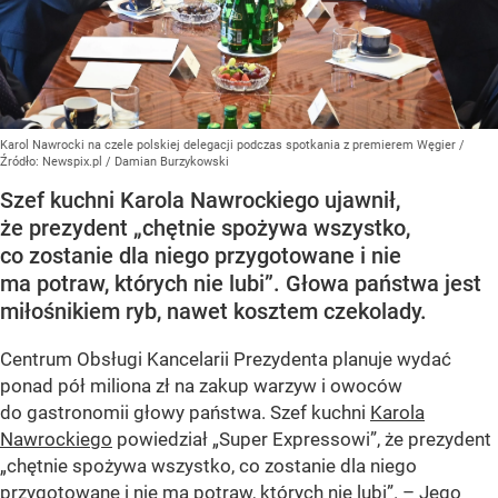
Karol Nawrocki na czele polskiej delegacji podczas spotkania z premierem Węgier
/
Źródło:
Newspix.pl
/
Damian Burzykowski
Szef kuchni Karola Nawrockiego ujawnił,
że prezydent „chętnie spożywa wszystko,
co zostanie dla niego przygotowane i nie
ma potraw, których nie lubi”. Głowa państwa jest
miłośnikiem ryb, nawet kosztem czekolady.
Centrum Obsługi Kancelarii Prezydenta planuje wydać
ponad pół miliona zł na zakup warzyw i owoców
do gastronomii głowy państwa. Szef kuchni
Karola
Nawrockiego
powiedział „Super Expressowi”, że prezydent
„chętnie spożywa wszystko, co zostanie dla niego
przygotowane i nie ma potraw, których nie lubi”. – Jego