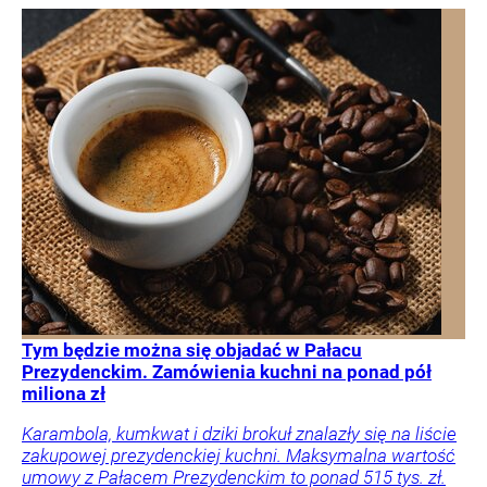
Tym będzie można się objadać w Pałacu
Prezydenckim. Zamówienia kuchni na ponad pół
miliona zł
Karambola, kumkwat i dziki brokuł znalazły się na liście
zakupowej prezydenckiej kuchni. Maksymalna wartość
umowy z Pałacem Prezydenckim to ponad 515 tys. zł.