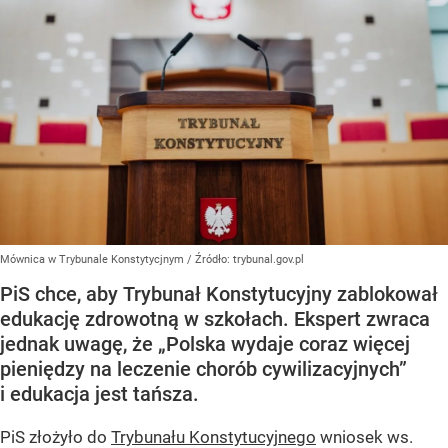
Mównica w Trybunale Konstytycjnym
/ Źródło:
trybunal.gov.pl
PiS chce, aby Trybunał Konstytucyjny zablokował
edukację zdrowotną w szkołach. Ekspert zwraca
jednak uwagę, że „Polska wydaje coraz więcej
pieniędzy na leczenie chorób cywilizacyjnych”
i edukacja jest tańsza.
PiS złożyło do
Trybunału Konstytucyjnego
wniosek ws.