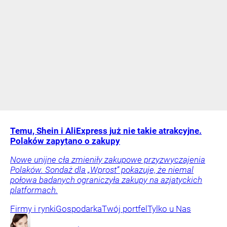
Temu, Shein i AliExpress już nie takie atrakcyjne.
Polaków zapytano o zakupy
Nowe unijne cła zmieniły zakupowe przyzwyczajenia
Polaków. Sondaż dla „Wprost” pokazuje, że niemal
połowa badanych ograniczyła zakupy na azjatyckich
platformach.
Firmy i rynki
Gospodarka
Twój portfel
Tylko u Nas