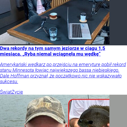
Dwa rekordy na tym samym jeziorze w ciągu 1,5
miesiąca. „Ryba niemal wciągnęła mu wędkę”
Amerykański wędkarz po przejściu na emeryturę pobił rekord
stanu Minnesota łowiąc największego bassa niebieskiego.
Dale Hoffman przyznał, że początkowo nic nie wskazywało
sukcesu.
Świat
Życie