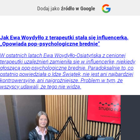
Dodaj jako
źródło w Google
Jak Ewa Woydyłło z terapeutki stała się influencerką.
„Opowiada pop-psychologiczne brednie”
W ostatnich latach Ewa Woydyłło-Osiatyńska z cenionej
terapeutki uzależnień zamieniła się w influencerkę, niekiedy
głoszącą pop-psychologiczne brednie. Paradoksalnie to, co
ostatnio powiedziała o Idze Świątek, nie jest ani najbardziej
kontrowersyjne, ani najgroźniejsze. Problem w tym, że
wszyscy udawali, że tego nie widzą.