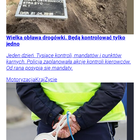
Wielka obława drogówki. Będą kontrolować tylko
jedno
Jeden dzień. Tysiące kontroli, mandatów i punktów
karnych. Policja zaplanowała akcję kontroli kierowców.
Od rana posypią się mandaty.
Motoryzacja
Kraj
Życie