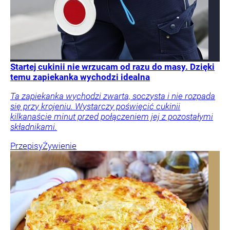
Startej cukinii nie wrzucam od razu do masy. Dzięki
temu zapiekanka wychodzi idealna
Ta zapiekanka wychodzi zwarta, soczysta i nie rozpada
się przy krojeniu. Wystarczy poświęcić cukinii
kilkanaście minut przed połączeniem jej z pozostałymi
składnikami.
Przepisy
Żywienie