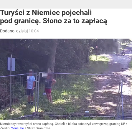
Turyści z Niemiec pojechali
pod granicę. Słono za to zapłacą
Dodano:
dzisiaj
10:04
Niemieccy rowerzyści słono zapłacą. Chcieli z bliska zobaczyć zewnętrzną granicę UE
/
Źródło:
YouTube
/
Straż Graniczna