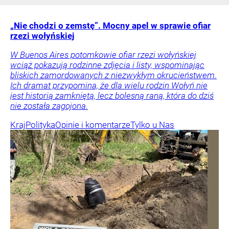
„Nie chodzi o zemstę”. Mocny apel w sprawie ofiar
rzezi wołyńskiej
W Buenos Aires potomkowie ofiar rzezi wołyńskiej
wciąż pokazują rodzinne zdjęcia i listy, wspominając
bliskich zamordowanych z niezwykłym okrucieństwem.
Ich dramat przypomina, że dla wielu rodzin Wołyń nie
jest historią zamkniętą, lecz bolesną raną, która do dziś
nie została zagojona.
Kraj
Polityka
Opinie i komentarze
Tylko u Nas