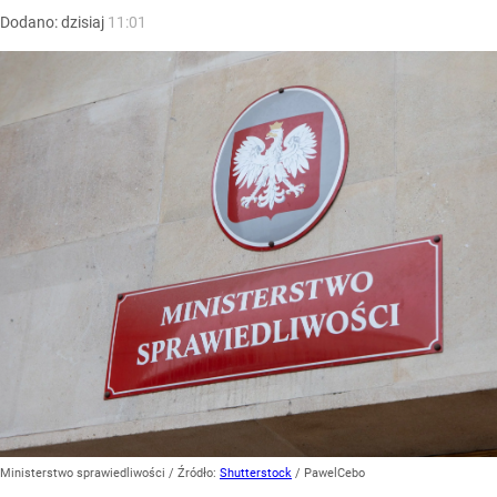
Dodano:
dzisiaj
11:01
Ministerstwo sprawiedliwości
/ Źródło:
Shutterstock
/
PawelCebo