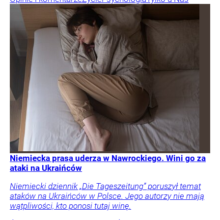
Niemiecka prasa uderza w Nawrockiego. Wini go za
ataki na Ukraińców
Niemiecki dziennik „Die Tageszeitung” poruszył temat
ataków na Ukraińców w Polsce. Jego autorzy nie mają
wątpliwości, kto ponosi tutaj winę.