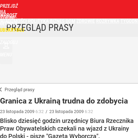
PRZEJDŹ
NA
WPROST
STRONĘ
WIADOMOŚCI
POLITYKA
BIZNES
DOM
ZDROWIE
ROZRYWKA
TYGODN
GŁÓWNĄ
PRZEGLĄD PRASY
UBSKRYBUJ
ZALOGUJ
MENU
Przegląd prasy
Granica z Ukrainą trudna do zdobycia
23
listopada
2009
6:32
/
23
listopada
2009
6:32
Blisko dziesięć godzin urzędnicy Biura Rzecznika
Praw Obywatelskich czekali na wjazd z Ukrainy
do Polski - pisze "Gazeta Wyborcza".