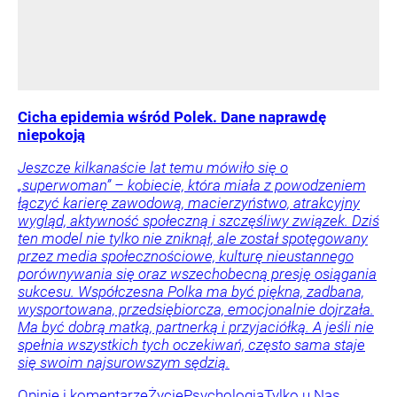
Cicha epidemia wśród Polek. Dane naprawdę
niepokoją
Jeszcze kilkanaście lat temu mówiło się o
„superwoman” – kobiecie, która miała z powodzeniem
łączyć karierę zawodową, macierzyństwo, atrakcyjny
wygląd, aktywność społeczną i szczęśliwy związek. Dziś
ten model nie tylko nie zniknął, ale został spotęgowany
przez media społecznościowe, kulturę nieustannego
porównywania się oraz wszechobecną presję osiągania
sukcesu. Współczesna Polka ma być piękna, zadbana,
wysportowana, przedsiębiorcza, emocjonalnie dojrzała.
Ma być dobrą matką, partnerką i przyjaciółką. A jeśli nie
spełnia wszystkich tych oczekiwań, często sama staje
się swoim najsurowszym sędzią.
Opinie i komentarze
Życie
Psychologia
Tylko u Nas