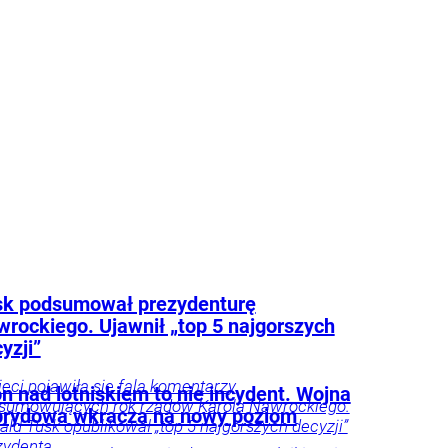
 i adekwatny do wyzwań – akcentuje.
eśnie przestrzega przed porównywaniem
h prezydentów. – Andrzej Duda zdał w paru
ch egzamin celująco, ale jeszcze przez
as będzie niedoceniony, jak kiedyś
er Kwaśniewski, a po latach się to zmieniło
zy były rzecznik Andrzeja Dudy.
Tylko u
ka
howska
sk podsumował prezydenturę
rockiego. Ujawnił „top 5 najgorszych
yzji”
ieci pojawiła się fala komentarzy
n nad lotniskiem to nie incydent. Wojna
sumowujących rok rządów Karola Nawrockiego.
brydowa wkracza na nowy poziom
ald Tusk opublikował „top 5 najgorszych decyzji”
Wyrażam zgodę na
zydenta.