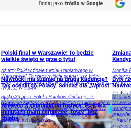
Dodaj jako
źródło w Google
Polski finał w Warszawie! To będzie
Zmiana
wielkie święto w grze o tytuł
Kandyd
Aż trzy Polki w finale turnieju tenisowego w
Monika P
Warszawie? To rzeczywiście scenariusz, który
wyborczy
Nawrocki ma szansę na drugą kadencję?
Były rz
spełnił się podczas zmagań na kortach Legii. Gra o
z własn
Tak ocenili go Polacy. Sondaż dla „Wprost”
Nawroc
tytuł już w piątek!
Polityka
Blisko 39 proc. Polek i Polaków deklaruje, że
Mija pie
Tenis
Sport
ponownie zagłosowałoby na Karola Nawrockiego w
Nawrocki
Wlewam 3 składniki do tostera. Po kilku
wyborach prezydenckich – wynika z sondażu SW
współpra
minutach mam chrupiące „tosty” bez
Research dla „Wprost”. Grupa krytyków głowy
prezyden
chleba
państwa jest liczniejsza.
– Karol
kryzysu 
Masz ochotę na chrupiące pieczywo, ale
Sondaże
Kraj
Tylko