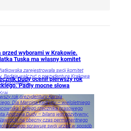
 przed wyborami w Krakowie.
atka Tuska ma własny komitet
iątkowska zarejestrowała swój komitet
. Będzie walczyć o prezydenturę Krakowa
ecznik Dudy ocenił pierwszy rok
ym komitetem.
kiego. Padły mocne słowa
Kraj
rwszy rok prezydentury Karola
ego. Dla Marcina Kędryny – wieloletniego
cownika i byłego rzecznika prasowego
ta Andrzeja Dudy – bilans jest pozytywny:
 Nawrocki na obecny czas permanentnego
politycznego sprawuje swój urząd w sposób