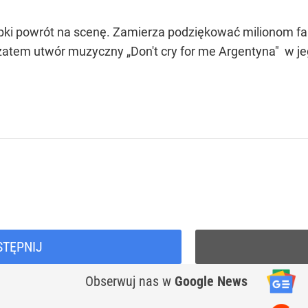
ybki powrót na scenę. Zamierza podziękować milionom 
 zatem utwór muzyczny „Don't cry for me Argentyna" w j
STĘPNIJ
Obserwuj nas
w
Google News