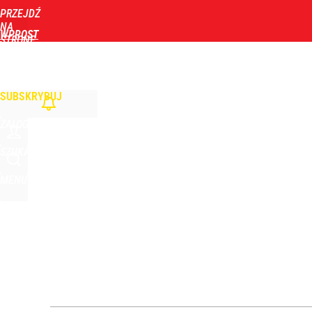
PRZEJDŹ
Udostępnij
0
Skomentuj
NA
WPROST
STRONĘ
GŁÓWNĄ
WIADOMOŚCI
POLITYKA
BIZNES
DOM
ZDROWIE
ROZRYWKA
TYGOD
Polski finał w Warszawie! To będzie wielkie święto 
SUBSKRYBUJ
dodaj
ZALOGUJ
Farmacja: wzrost pod presją. co czeka branżę do 
SZUKAJ
MENU
dodaj
Wrze po roku Nawrockiego. „Największa hańba” ko
16