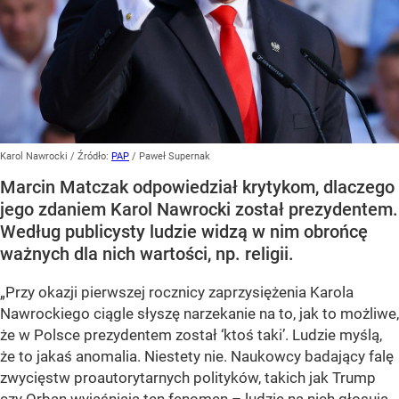
Karol Nawrocki
/ Źródło:
PAP
/
Paweł Supernak
Marcin Matczak odpowiedział krytykom, dlaczego
jego zdaniem Karol Nawrocki został prezydentem.
Według publicysty ludzie widzą w nim obrońcę
ważnych dla nich wartości, np. religii.
„Przy okazji pierwszej rocznicy zaprzysiężenia Karola
Nawrockiego ciągle słyszę narzekanie na to, jak to możliwe,
że w Polsce prezydentem został ‘ktoś taki’. Ludzie myślą,
że to jakaś anomalia. Niestety nie. Naukowcy badający falę
zwycięstw proautorytarnych polityków, takich jak Trump