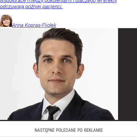
współpracę między pokoleniami i dlaczego jej efekty
odczuwają później pacjenci.
Anna
Kopras-Fijołek