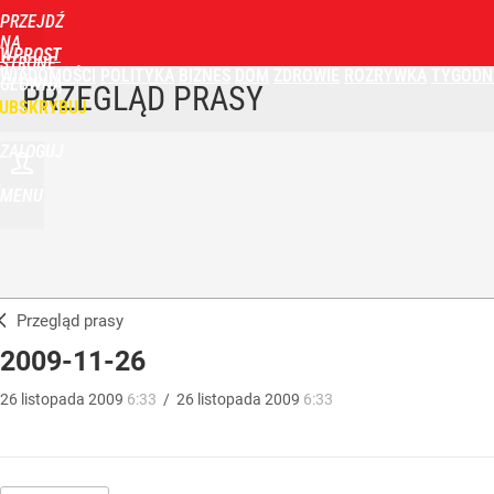
PRZEJDŹ
NA
WPROST
STRONĘ
WIADOMOŚCI
POLITYKA
BIZNES
DOM
ZDROWIE
ROZRYWKA
TYGODN
GŁÓWNĄ
PRZEGLĄD PRASY
UBSKRYBUJ
ZALOGUJ
MENU
Przegląd prasy
2009-11-26
26
listopada
2009
6:33
/
26
listopada
2009
6:33