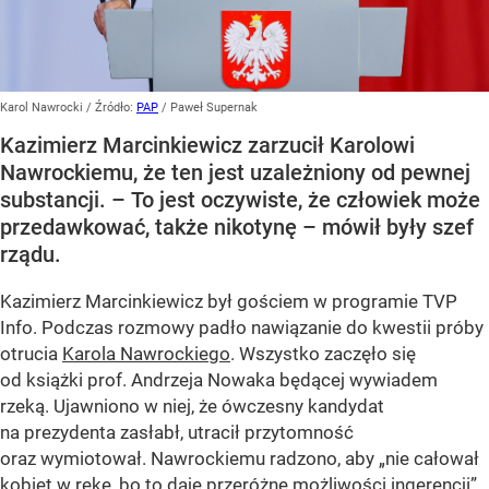
Karol Nawrocki
/ Źródło:
PAP
/
Paweł Supernak
Kazimierz Marcinkiewicz zarzucił Karolowi
Nawrockiemu, że ten jest uzależniony od pewnej
substancji. – To jest oczywiste, że człowiek może
przedawkować, także nikotynę – mówił były szef
rządu.
Kazimierz Marcinkiewicz był gościem w programie TVP
Info. Podczas rozmowy padło nawiązanie do kwestii próby
otrucia
Karola Nawrockiego
. Wszystko zaczęło się
od książki prof. Andrzeja Nowaka będącej wywiadem
rzeką. Ujawniono w niej, że ówczesny kandydat
na prezydenta zasłabł, utracił przytomność
oraz wymiotował. Nawrockiemu radzono, aby „nie całował
kobiet w rękę, bo to daje przeróżne możliwości ingerencji”.