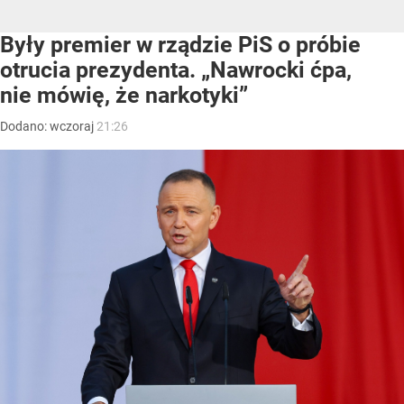
Były premier w rządzie PiS o próbie
otrucia prezydenta. „Nawrocki ćpa,
nie mówię, że narkotyki”
Dodano:
wczoraj
21:26