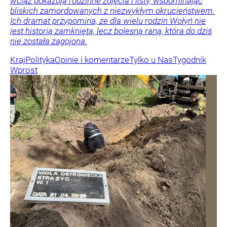
wciąż pokazują rodzinne zdjęcia i listy, wspominając
bliskich zamordowanych z niezwykłym okrucieństwem.
Ich dramat przypomina, że dla wielu rodzin Wołyń nie
jest historią zamkniętą, lecz bolesną raną, która do dziś
nie została zagojona.
Kraj
Polityka
Opinie i komentarze
Tylko u Nas
Tygodnik
Wprost