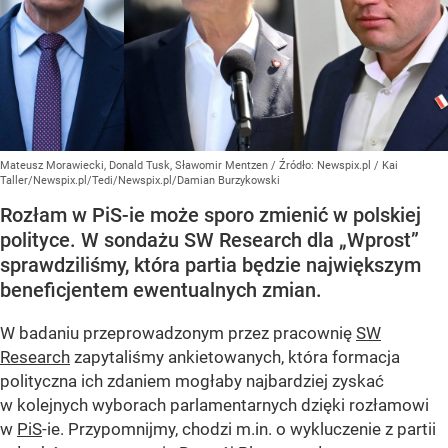
Mateusz Morawiecki, Donald Tusk, Sławomir Mentzen
/ Źródło:
Newspix.pl
/
Kai
Taller/Newspix.pl/Tedi/Newspix.pl/Damian Burzykowski
Rozłam w PiS-ie może sporo zmienić w polskiej
polityce. W sondażu SW Research dla „Wprost”
sprawdziliśmy, która partia będzie największym
beneficjentem ewentualnych zmian.
W badaniu przeprowadzonym przez pracownię
SW
Research
zapytaliśmy ankietowanych, która formacja
polityczna ich zdaniem mogłaby najbardziej zyskać
w kolejnych wyborach parlamentarnych dzięki rozłamowi
w
PiS
-ie. Przypomnijmy, chodzi m.in. o wykluczenie z partii