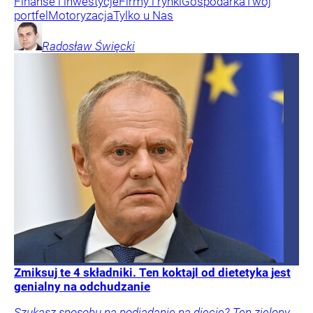
Finanse i inwestycje
Firmy i rynki
Gospodarka
Twój
portfel
Motoryzacja
Tylko u Nas
Radosław
Święcki
Zmiksuj te 4 składniki. Ten koktajl od dietetyka jest
genialny na odchudzanie
Szukasz sposobu na podjadanie na diecie? Ten zielony