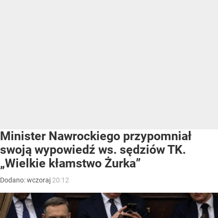
Minister Nawrockiego przypomniał
swoją wypowiedź ws. sędziów TK.
„Wielkie kłamstwo Żurka”
Dodano:
wczoraj
20:12