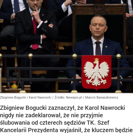
Zbigniew Bogucki i Karol Nawrocki
/ Źródło:
Newspix.pl
/
Marcin Banaszkiewicz
Zbigniew Bogucki zaznaczył, że Karol Nawrocki
nigdy nie zadeklarował, że nie przyjmie
ślubowania od czterech sędziów TK. Szef
Kancelarii Prezydenta wyjaśnił, że kluczem będzie