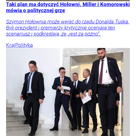
Taki plan ma dotyczyć Hołowni. Miller i Komorowski
mówią o politycznej grze
Szymon Hołownia może wejść do rządu Donalda Tuska.
Byli prezydent i premierzy krytycznie oceniają ten
scenariusz i podkreślają, że „jest za późno”.
Kraj
Polityka