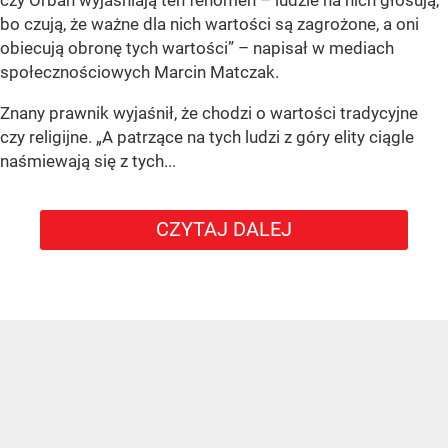
czy Orban wyjaśniają ten fenomen – ludzie na nich głosują,
bo czują, że ważne dla nich wartości są zagrożone, a oni
obiecują obronę tych wartości” – napisał w mediach
społecznościowych Marcin Matczak.
Znany prawnik wyjaśnił, że chodzi o wartości tradycyjne
czy religijne. „A patrzące na tych ludzi z góry elity ciągle
naśmiewają się z tych...
CZYTAJ DALEJ