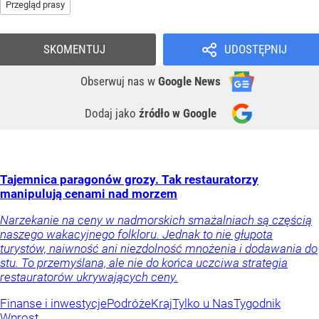
Przegląd prasy
SKOMENTUJ
UDOSTĘPNIJ
Obserwuj nas
w
Google News
Dodaj jako
źródło w Google
Tajemnica paragonów grozy. Tak restauratorzy
manipulują cenami nad morzem
Narzekanie na ceny w nadmorskich smażalniach są częścią
naszego wakacyjnego folkloru. Jednak to nie głupota
turystów, naiwność ani niezdolność mnożenia i dodawania do
stu. To przemyślana, ale nie do końca uczciwa strategia
restauratorów ukrywających ceny.
Finanse i inwestycje
Podróże
Kraj
Tylko u Nas
Tygodnik
Wprost