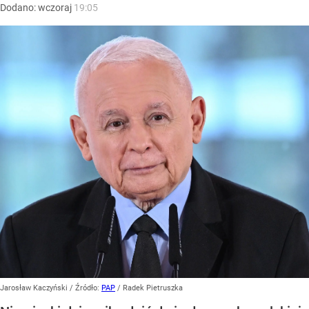
Dodano:
wczoraj
19:05
Jarosław Kaczyński
/ Źródło:
PAP
/
Radek Pietruszka