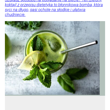
koktajl z przepisu dietetyka to błonnikowa bomba, która
syci na długo, gasi ochotę na słodkie i ułatwia
chudnięcie.