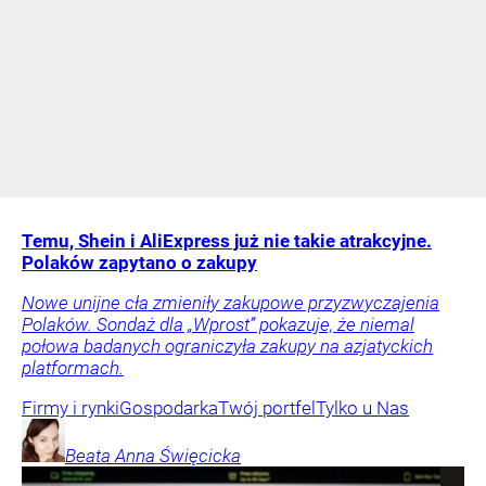
Temu, Shein i AliExpress już nie takie atrakcyjne.
Polaków zapytano o zakupy
Nowe unijne cła zmieniły zakupowe przyzwyczajenia
Polaków. Sondaż dla „Wprost” pokazuje, że niemal
połowa badanych ograniczyła zakupy na azjatyckich
platformach.
Firmy i rynki
Gospodarka
Twój portfel
Tylko u Nas
Beata Anna
Święcicka