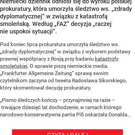
Niemiecki dziennik odniósł się do wyroku polskiej
prokuratury, która umorzyła śledztwo ws. „zdrady
dyplomatycznej” w związku z katastrofą
smoleńską. Według „FAZ” decyzja „raczej
nie uspokoi sytuacji”.
Pod koniec lipca prokuratura umorzyła śledztwo ws.
„zdrady dyplomatycznej” w związku z wyborem podstawy
prawnej współpracy z Rosją przy badaniu
katastrofy
smoleńskiej
. O sprawie piszą niemieckie media.
„Frankfurter Allgemeine Zeitung” sprawę swoim
czytelnikom zaczyna od tweeta Radosława Sikorskiego,
który skomentował decyzję prokuratury.
„Pismo śledczych kończy – przynajmniej na razie –
trwające dziesięć lat dochodzenie, w ramach którego
narodowo-konserwatywna partia PiS oskarżała Donalda...