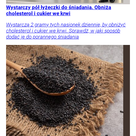
Wystarczy pół łyżeczki do śniadania. Obniża
cholesterol i cukier we krwi
Wystarczą 2 gramy tych nasionek dziennie, by obniżyć
cholesterol i cukier we krwi. Sprawdź, w jaki sposób
dodać je do porannego śniadania