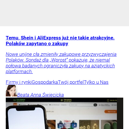
Temu, Shein i AliExpress już nie takie atrakcyjne.
Polaków zapytano o zakupy
Nowe unijne cła zmieniły zakupowe przyzwyczajenia
Polaków. Sondaż dla „Wprost” pokazuje, że niemal
połowa badanych ograniczyła zakupy na azjatyckich
platformach.
Firmy i rynki
Gospodarka
Twój portfel
Tylko u Nas
Beata Anna
Święcicka