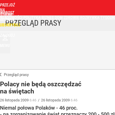
PRZEJDŹ
NA
WPROST
STRONĘ
WIADOMOŚCI
POLITYKA
BIZNES
DOM
ZDROWIE
ROZRYWKA
TYGODN
GŁÓWNĄ
PRZEGLĄD PRASY
UBSKRYBUJ
ZALOGUJ
MENU
Przegląd prasy
Polacy nie będą oszczędzać
na świętach
26
listopada
2009
6:46
/
26
listopada
2009
6:46
Niemal połowa Polaków - 46 proc.
- na zorganizowanie świąt przeznaczy 200 - 500 zł