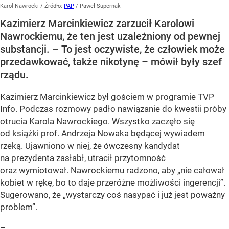
Karol Nawrocki
/ Źródło:
PAP
/
Paweł Supernak
Kazimierz Marcinkiewicz zarzucił Karolowi
Nawrockiemu, że ten jest uzależniony od pewnej
substancji. – To jest oczywiste, że człowiek może
przedawkować, także nikotynę – mówił były szef
rządu.
Kazimierz Marcinkiewicz był gościem w programie TVP
Info. Podczas rozmowy padło nawiązanie do kwestii próby
otrucia
Karola Nawrockiego
. Wszystko zaczęło się
od książki prof. Andrzeja Nowaka będącej wywiadem
rzeką. Ujawniono w niej, że ówczesny kandydat
na prezydenta zasłabł, utracił przytomność
oraz wymiotował. Nawrockiemu radzono, aby „nie całował
kobiet w rękę, bo to daje przeróżne możliwości ingerencji”.
Sugerowano, że „wystarczy coś nasypać i już jest poważny
problem”.
–...