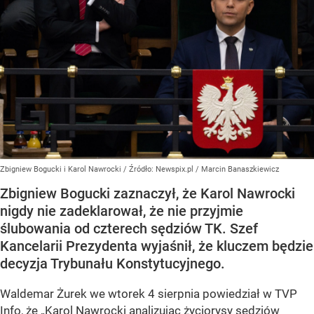
Zbigniew Bogucki i Karol Nawrocki
/ Źródło:
Newspix.pl
/
Marcin Banaszkiewicz
Zbigniew Bogucki zaznaczył, że Karol Nawrocki
nigdy nie zadeklarował, że nie przyjmie
ślubowania od czterech sędziów TK. Szef
Kancelarii Prezydenta wyjaśnił, że kluczem będzie
decyzja Trybunału Konstytucyjnego.
Waldemar Żurek we wtorek 4 sierpnia powiedział w TVP
Info, że „Karol Nawrocki analizując życiorysy sędziów