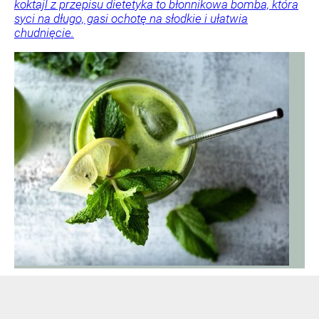
koktajl z przepisu dietetyka to błonnikowa bomba, która
syci na długo, gasi ochotę na słodkie i ułatwia
chudnięcie.