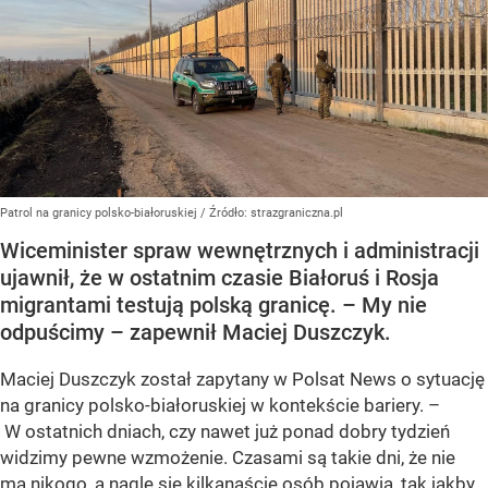
Patrol na granicy polsko-białoruskiej
/ Źródło:
strazgraniczna.pl
Wiceminister spraw wewnętrznych i administracji
ujawnił, że w ostatnim czasie Białoruś i Rosja
migrantami testują polską granicę. – My nie
odpuścimy – zapewnił Maciej Duszczyk.
Maciej Duszczyk został zapytany w Polsat News o sytuację
na granicy polsko-białoruskiej w kontekście bariery. –
W ostatnich dniach, czy nawet już ponad dobry tydzień
widzimy pewne wzmożenie. Czasami są takie dni, że nie
ma nikogo, a nagle się kilkanaście osób pojawia, tak jakby