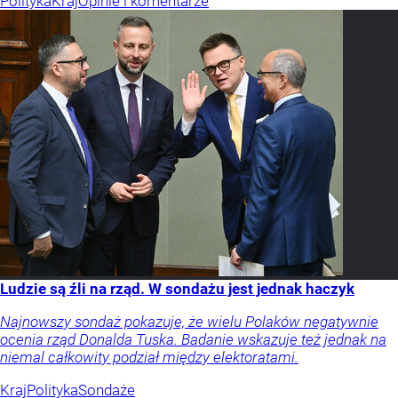
Polityka
Kraj
Opinie i komentarze
Ludzie są źli na rząd. W sondażu jest jednak haczyk
Najnowszy sondaż pokazuje, że wielu Polaków negatywnie
ocenia rząd Donalda Tuska. Badanie wskazuje też jednak na
niemal całkowity podział między elektoratami.
Kraj
Polityka
Sondaże