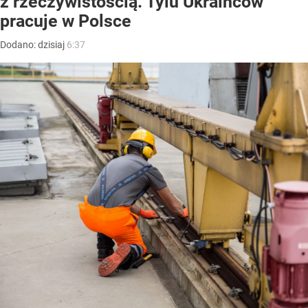
z rzeczywistością. Tylu Ukraińców
pracuje w Polsce
Dodano:
dzisiaj
6:37