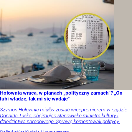
Hołownia wraca, w planach „polityczny zamach”? „On
lubi władzę, tak mi się wydaje”
Szymon Hołownia miałby zostać wicepremierem w rządzie
Donalda Tuska, obejmując stanowisko ministra kultury i
dziedzictwa narodowego. Sprawę komentowali politycy.