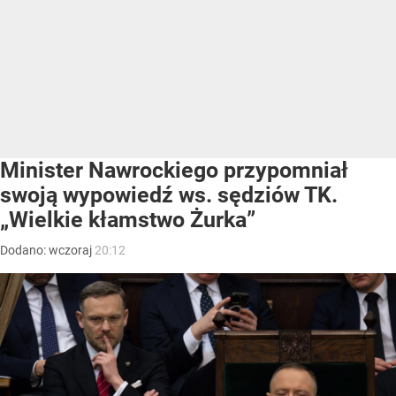
Minister Nawrockiego przypomniał
swoją wypowiedź ws. sędziów TK.
„Wielkie kłamstwo Żurka”
Dodano:
wczoraj
20:12