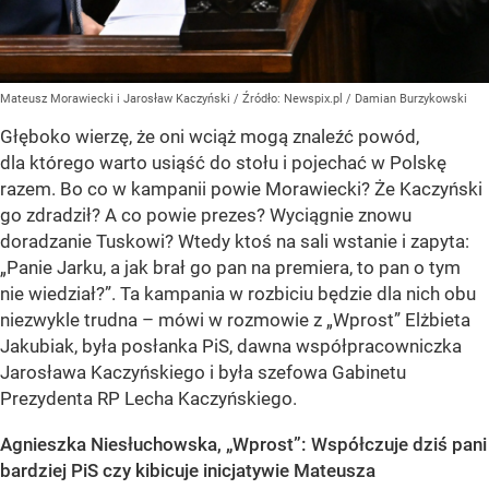
Mateusz Morawiecki i Jarosław Kaczyński
/ Źródło:
Newspix.pl
/
Damian Burzykowski
Głęboko wierzę, że oni wciąż mogą znaleźć powód,
dla którego warto usiąść do stołu i pojechać w Polskę
razem. Bo co w kampanii powie Morawiecki? Że Kaczyński
go zdradził? A co powie prezes? Wyciągnie znowu
doradzanie Tuskowi? Wtedy ktoś na sali wstanie i zapyta:
„Panie Jarku, a jak brał go pan na premiera, to pan o tym
nie wiedział?”. Ta kampania w rozbiciu będzie dla nich obu
niezwykle trudna – mówi w rozmowie z „Wprost” Elżbieta
Jakubiak, była posłanka PiS, dawna współpracowniczka
Jarosława Kaczyńskiego i była szefowa Gabinetu
Prezydenta RP Lecha Kaczyńskiego.
Agnieszka Niesłuchowska, „Wprost”: Współczuje dziś pani
bardziej PiS czy kibicuje inicjatywie Mateusza