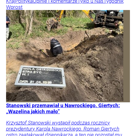
Kraj
Polityka
Opinie i komentarze
Tylko u Nas
Tygodnik
Wprost
Stanowski przemawiał u Nawrockiego. Giertych:
„Wazelina jakich mało”
Krzysztof Stanowski wystąpił podczas rocznicy
prezydentury Karola Nawrockiego. Roman Giertych
ostro zaatakował dziennikarza, a ten nie pozostał mu