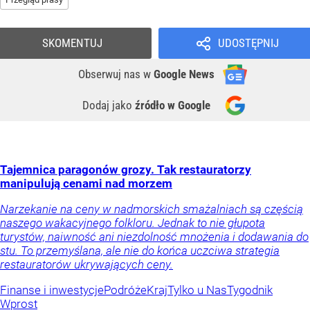
SKOMENTUJ
UDOSTĘPNIJ
Obserwuj nas
w
Google News
Dodaj jako
źródło w Google
Tajemnica paragonów grozy. Tak restauratorzy
manipulują cenami nad morzem
Narzekanie na ceny w nadmorskich smażalniach są częścią
naszego wakacyjnego folkloru. Jednak to nie głupota
turystów, naiwność ani niezdolność mnożenia i dodawania do
stu. To przemyślana, ale nie do końca uczciwa strategia
restauratorów ukrywających ceny.
Finanse i inwestycje
Podróże
Kraj
Tylko u Nas
Tygodnik
Wprost