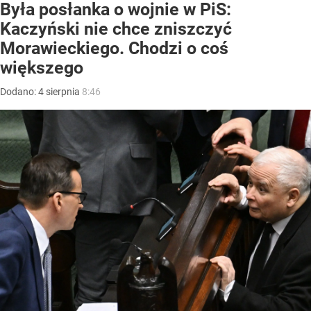
Była posłanka o wojnie w PiS:
Kaczyński nie chce zniszczyć
Morawieckiego. Chodzi o coś
większego
Dodano:
4
sierpnia
8:46