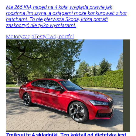
Ma 265 KM, napęd na 4 koła, wygląda prawie jak
rodzinna limuzyna, a osiągami może konkurować z hot
hatchami. To nie pierwsza Skoda, która potrafi
zaskoczyć nie tylko wymiarami.
Motoryzacja
Testy
Twój portfel
Zmiksuj te 4 składniki. Ten koktajl od dietetyka jest