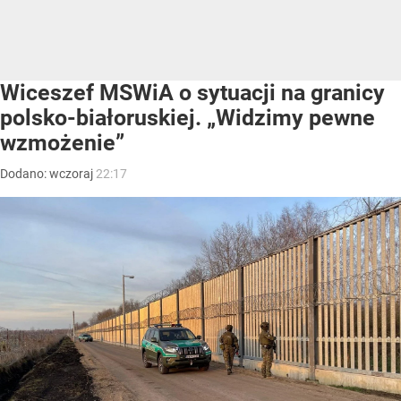
Wiceszef MSWiA o sytuacji na granicy
polsko-białoruskiej. „Widzimy pewne
wzmożenie”
Dodano:
wczoraj
22:17