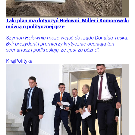
Taki plan ma dotyczyć Hołowni. Miller i Komorowski
mówią o politycznej grze
Szymon Hołownia może wejść do rządu Donalda Tuska.
Byli prezydent i premierzy krytycznie oceniają ten
scenariusz i podkreślają, że „jest za późno”.
Kraj
Polityka