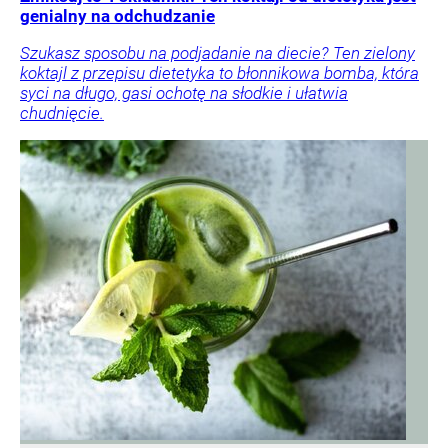
genialny na odchudzanie
Szukasz sposobu na podjadanie na diecie? Ten zielony
koktajl z przepisu dietetyka to błonnikowa bomba, która
syci na długo, gasi ochotę na słodkie i ułatwia
chudnięcie.