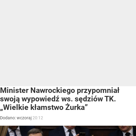
Minister Nawrockiego przypomniał
swoją wypowiedź ws. sędziów TK.
„Wielkie kłamstwo Żurka”
Dodano:
wczoraj
20:12