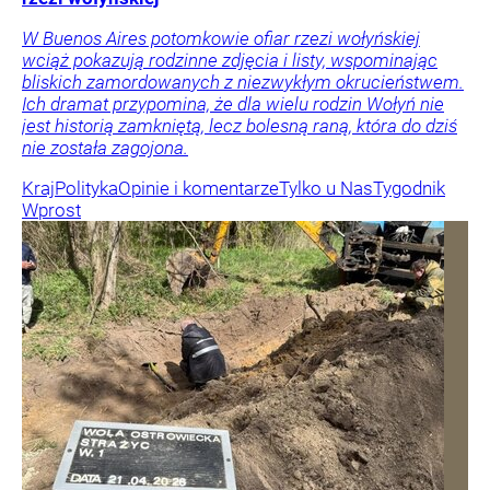
W Buenos Aires potomkowie ofiar rzezi wołyńskiej
wciąż pokazują rodzinne zdjęcia i listy, wspominając
bliskich zamordowanych z niezwykłym okrucieństwem.
Ich dramat przypomina, że dla wielu rodzin Wołyń nie
jest historią zamkniętą, lecz bolesną raną, która do dziś
nie została zagojona.
Kraj
Polityka
Opinie i komentarze
Tylko u Nas
Tygodnik
Wprost