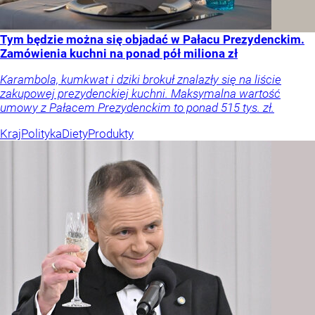
Tym będzie można się objadać w Pałacu Prezydenckim.
Zamówienia kuchni na ponad pół miliona zł
Karambola, kumkwat i dziki brokuł znalazły się na liście
zakupowej prezydenckiej kuchni. Maksymalna wartość
umowy z Pałacem Prezydenckim to ponad 515 tys. zł.
Kraj
Polityka
Diety
Produkty