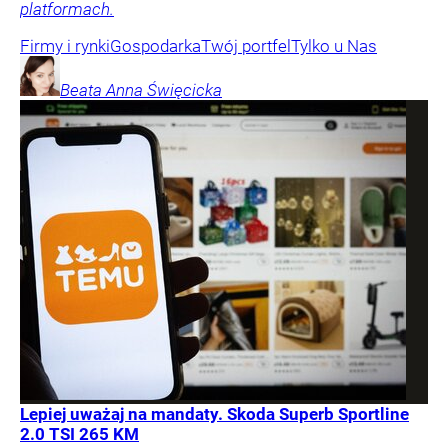
platformach.
Firmy i rynki
Gospodarka
Twój portfel
Tylko u Nas
Beata Anna
Święcicka
Lepiej uważaj na mandaty. Skoda Superb Sportline
2.0 TSI 265 KM