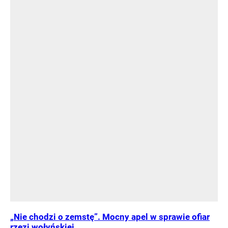
„Nie chodzi o zemstę”. Mocny apel w sprawie ofiar
rzezi wołyńskiej