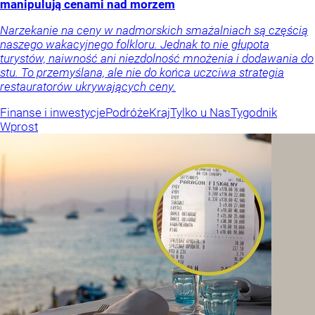
manipulują cenami nad morzem
Narzekanie na ceny w nadmorskich smażalniach są częścią
naszego wakacyjnego folkloru. Jednak to nie głupota
turystów, naiwność ani niezdolność mnożenia i dodawania do
stu. To przemyślana, ale nie do końca uczciwa strategia
restauratorów ukrywających ceny.
Finanse i inwestycje
Podróże
Kraj
Tylko u Nas
Tygodnik
Wprost