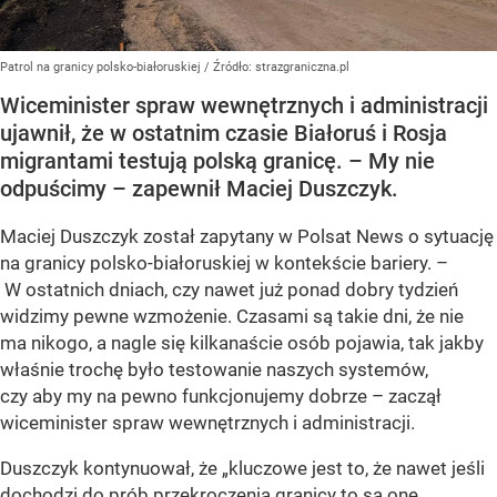
Patrol na granicy polsko-białoruskiej
/ Źródło:
strazgraniczna.pl
Wiceminister spraw wewnętrznych i administracji
ujawnił, że w ostatnim czasie Białoruś i Rosja
migrantami testują polską granicę. – My nie
odpuścimy – zapewnił Maciej Duszczyk.
Maciej Duszczyk został zapytany w Polsat News o sytuację
na granicy polsko-białoruskiej w kontekście bariery. –
W ostatnich dniach, czy nawet już ponad dobry tydzień
widzimy pewne wzmożenie. Czasami są takie dni, że nie
ma nikogo, a nagle się kilkanaście osób pojawia, tak jakby
właśnie trochę było testowanie naszych systemów,
czy aby my na pewno funkcjonujemy dobrze – zaczął
wiceminister spraw wewnętrznych i administracji.
Duszczyk kontynuował, że „kluczowe jest to, że nawet jeśli
dochodzi do prób przekroczenia granicy to są one