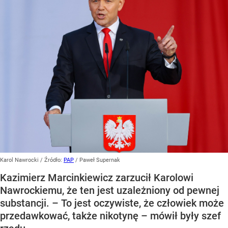
Karol Nawrocki
/ Źródło:
PAP
/
Paweł Supernak
Kazimierz Marcinkiewicz zarzucił Karolowi
Nawrockiemu, że ten jest uzależniony od pewnej
substancji. – To jest oczywiste, że człowiek może
przedawkować, także nikotynę – mówił były szef