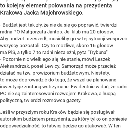
to kolejny element polowania na prezydenta
Krakowa Jacka Majchrowskiego.
- Budżet jest tak zły, że nie da się go poprawić, twierdzi
radna PO Małgorzata Jantos. Jej klub ma 20 głosów.
Aby budżet przeszedł, musieliby go w tej sytuacji wesprzeć
wszyscy pozostali. Czy to możliwe, skoro 16 głosów
ma PiS, a tylko 7 to radni niezależni, pyta "Trybuna".
- Pozornie nic wielkiego się nie stanie, mówi Leszek
Aleksandrzak, poseł Lewicy. Samorząd może przecież
działać na tzw. prowizorium budżetowym. Niestety,
to może doprowadzić do tego, że wszelkie planowane
inwestycje zostaną wstrzymane. Ewidentnie widać, że radni
PO nie są zainteresowani rozwojem Krakowa, a hucpą
polityczną, twierdzi rozmówca gazety.
Jeśli w przyszłym roku Kraków będzie się posługiwał
autorskim budżetem prezydenta, za który tylko on poniesie
odpowiedzialność, to łatwiej będzie go atakować. W ten