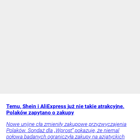
Temu, Shein i AliExpress już nie takie atrakcyjne.
Polaków zapytano o zakupy
Nowe unijne cła zmieniły zakupowe przyzwyczajenia
Polaków. Sondaż dla „Wprost” pokazuje, że niemal
połowa badanych ograniczyła zakupy na azjatyckich