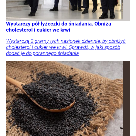
Wystarczy pół łyżeczki do śniadania. Obniża
cholesterol i cukier we krwi
Wystarczą 2 gramy tych nasionek dziennie, by obniżyć
cholesterol i cukier we krwi. Sprawdź, w jaki sposób
dodać je do porannego śniadania