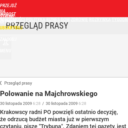
PRZEJDŹ
NA
WPROST
STRONĘ
WIADOMOŚCI
POLITYKA
BIZNES
DOM
ZDROWIE
ROZRYWKA
TYGODN
GŁÓWNĄ
PRZEGLĄD PRASY
UBSKRYBUJ
ZALOGUJ
MENU
Przegląd prasy
Polowanie na Majchrowskiego
30
listopada
2009
6:28
/
30
listopada
2009
6:28
Krakowscy radni PO powzięli ostatnio decyzję,
że odrzucą budżet miasta już w pierwszym
czytaniu, pisze "Trybuna". Zdaniem tej gazety, jest