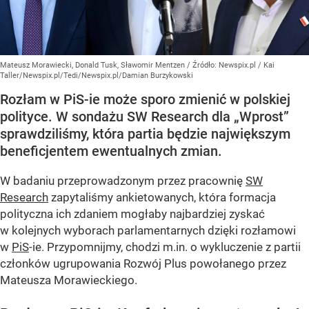
Mateusz Morawiecki, Donald Tusk, Sławomir Mentzen
/ Źródło:
Newspix.pl
/
Kai
Taller/Newspix.pl/Tedi/Newspix.pl/Damian Burzykowski
Rozłam w PiS-ie może sporo zmienić w polskiej
polityce. W sondażu SW Research dla „Wprost”
sprawdziliśmy, która partia będzie największym
beneficjentem ewentualnych zmian.
W badaniu przeprowadzonym przez pracownię
SW
Research
zapytaliśmy ankietowanych, która formacja
polityczna ich zdaniem mogłaby najbardziej zyskać
w kolejnych wyborach parlamentarnych dzięki rozłamowi
w
PiS
-ie. Przypomnijmy, chodzi m.in. o wykluczenie z partii
członków ugrupowania Rozwój Plus powołanego przez
Mateusza Morawieckiego.