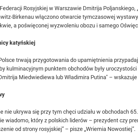
ederacji Rosyjskiej w Warszawie Dmitrija Poljanskiego, 
hwitz-Birkenau włączono otwarcie tymczasowej wystawy
skwie, a poświęconej wyzwoleniu obozu i samego Oświęci
icy katyńskiej
olsce trwają przygotowania do upamiętnienia przypadają
 aby kulminacyjnym punktem obchodów były uroczystości
 Dmitrija Miedwiediewa lub Władimira Putina" – wskazuje
wy
 nie ukrywa się przy tym chęci udziału w obchodach 65.
wiadomo, który z polskich liderów – prezydent czy premi
zenie od strony rosyjskiej” – pisze „Wriemia Nowostiej”.