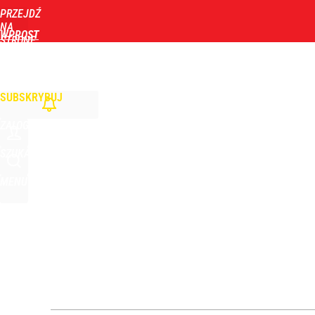
PRZEJDŹ
Udostępnij
1
Skomentuj
NA
WPROST
STRONĘ
GŁÓWNĄ
WIADOMOŚCI
POLITYKA
BIZNES
DOM
ZDROWIE
ROZRYWKA
TYGOD
Narzekają na Nawrockiego „jak ktoś taki został 
SUBSKRYBUJ
1
ZALOGUJ
Moskwa znów wygraża Polsce i atakuje Nawrockieg
SZUKAJ
MENU
dodaj
„Nie chodzi o zemstę”. Mocny apel w sprawie ofiar 
dodaj