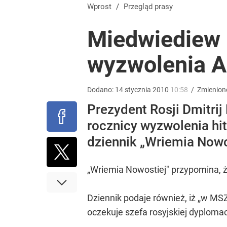
Rzeczniczka MSZ Rosji ostro o słowach Nawrockie
Wprost
/
Przegląd prasy
Miedwiediew 
1
wyzwolenia A
Stanowski na obchodach rocznicy Nawrockiego. W
Dodano:
14
stycznia
2010
10:58
/
Zmienion
5
Prezydent Rosji Dmitrij
rocznicy wyzwolenia hi
Tego sondażu premier nie może zlekceważyć. Pol
dziennik „Wriemia Nowost
8
„Wriemia Nowostiej" przypomina, ż
Dziennik podaje również, iż „w MSZ
oczekuje szefa rosyjskiej dyplomac