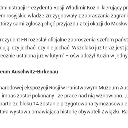
inistracji Prezydenta Rosji Władimir Kożin, kierujący
em rosyjskie władze zrezygnowały z zapraszania zagra
tórzy sami zgłoszą chęć przyjazdu z tej okazji do Moskw
prezydent FR rozesłał oficjalne zaproszenia szefom państw
ą, czy jechać, czy nie jechać. Wszelako już teraz jest 
atecznie ustalona już w lutym" – oświadczył Kożin w je
zeum Auschwitz-Birkenau
ej narodowej ekspozycji Rosji w Państwowym Muzeum Aus
e impas został pokonany i że prace nad nią wznowiono. „
 parterze bloku 14 zostanie przygotowana tymczasowa 
tała wystawa omawiająca historię obywateli Związku R