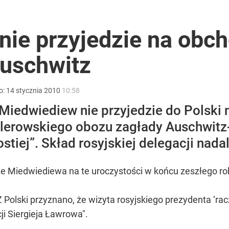
go. Sikorski stanął w obronie polskiego prezydenta
nie przyjedzie na obc
uschwitz
róciła burza z Wysocką-Schnepf
o:
14
stycznia
2010
10:58
 Miedwiediew nie przyjedzie do Polski n
tlerowskiego obozu zagłady Auschwitz-
acy o przywróceniu CPN
iej”. Skład rosyjskiej delegacji nadal 
e Miedwiediewa na te uroczystości w końcu zeszłego rok
 Polski przyznano, że wizyta rosyjskiego prezydenta ‘racz
ji Siergieja Ławrowa".