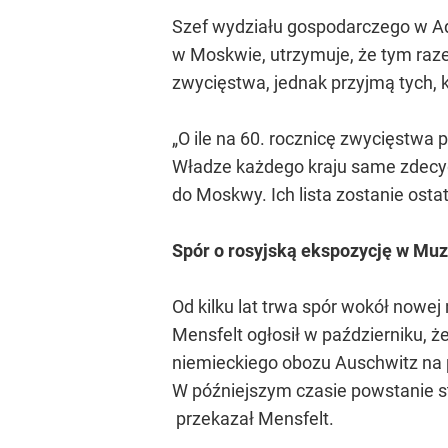
Szef wydziału gospodarczego w Adm
w Moskwie, utrzymuje, że tym raz
zwycięstwa, jednak przyjmą tych, k
„O ile na 60. rocznicę zwycięstwa 
Władze każdego kraju same zdecyduj
do Moskwy. Ich lista zostanie ost
Spór o rosyjską ekspozycję w Mu
Od kilku lat trwa spór wokół now
Mensfelt ogłosił w październiku, ż
niemieckiego obozu Auschwitz na
W późniejszym czasie powstanie s
przekazał Mensfelt.