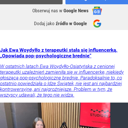
Obserwuj nas
w
Google News
Dodaj jako
źródło w Google
Jak Ewa Woydyłło z terapeutki stała się influencerką.
„Opowiada pop-psychologiczne brednie”
W ostatnich latach Ewa Woydyłło-Osiatyńska z cenionej
terapeutki uzależnień zamieniła się w influencerkę, niekiedy
głoszącą pop-psychologiczne brednie. Paradoksalnie to, co
ostatnio powiedziała o Idze Świątek, nie jest ani najbardziej
kontrowersyjne, ani najgroźniejsze. Problem w tym, że
wszyscy udawali, że tego nie widzą.