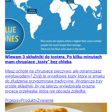
Wlewam 3 składniki do tostera. Po kilku minutach
mam chrupiące „tosty” bez chleba
Masz ochotę na chrupiące pieczywo, ale ograniczasz
węglowodany? Zrób te wyjątkowe tosty, które w smaku
do złudzenia przypominają tradycyjne. Wystarczą trzy
proste składniki, by na talerzu wylądowała pyszna,
sycąca przekąska, która nie obciąża żołądka.
Przepisy
Produkty
Żywienie