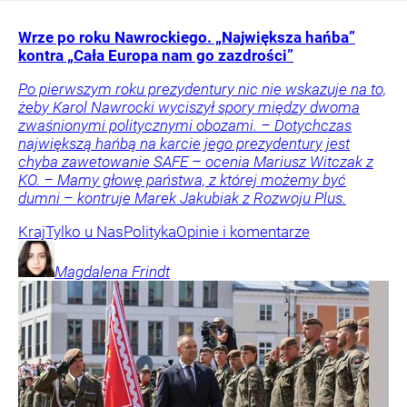
Wrze po roku Nawrockiego. „Największa hańba”
kontra „Cała Europa nam go zazdrości”
Po pierwszym roku prezydentury nic nie wskazuje na to,
żeby Karol Nawrocki wyciszył spory między dwoma
zwaśnionymi politycznymi obozami. – Dotychczas
największą hańbą na karcie jego prezydentury jest
chyba zawetowanie SAFE – ocenia Mariusz Witczak z
KO. – Mamy głowę państwa, z której możemy być
dumni – kontruje Marek Jakubiak z Rozwoju Plus.
Kraj
Tylko u Nas
Polityka
Opinie i komentarze
Magdalena
Frindt