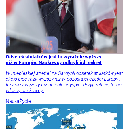
Odsetek stulatków jest tu wyraźnie wyższy
niż w Europie. Naukowcy odkryli ich sekret
W „niebieskiej strefie” na Sardynii odsetek stulatków jest
około pięć razy wyższy niż w pozostałej części Europy i
trzy razy wyższy niż na całej wyspie. Przyjrzeli się temu
włoscy naukowcy.
Nauka
Życie