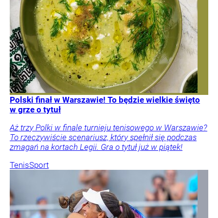
Polski finał w Warszawie! To będzie wielkie święto
w grze o tytuł
Aż trzy Polki w finale turnieju tenisowego w Warszawie?
To rzeczywiście scenariusz, który spełnił się podczas
zmagań na kortach Legii. Gra o tytuł już w piątek!
Tenis
Sport