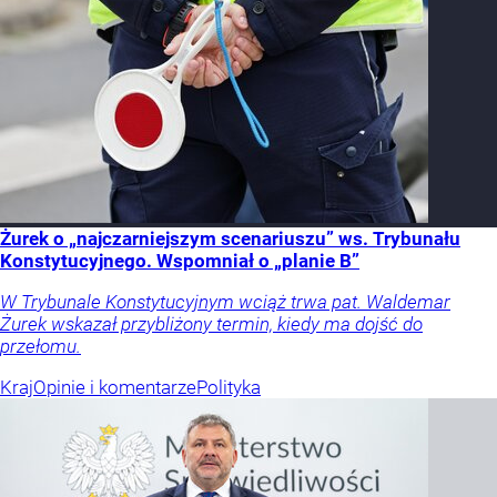
Żurek o „najczarniejszym scenariuszu” ws. Trybunału
Konstytucyjnego. Wspomniał o „planie B”
W Trybunale Konstytucyjnym wciąż trwa pat. Waldemar
Żurek wskazał przybliżony termin, kiedy ma dojść do
przełomu.
Kraj
Opinie i komentarze
Polityka