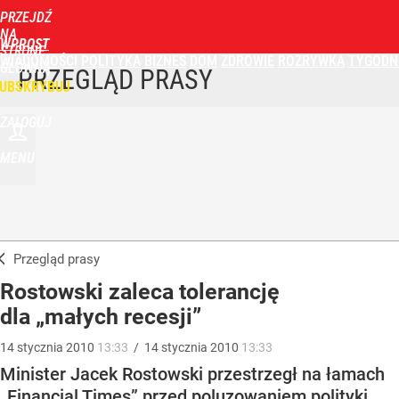
PRZEJDŹ
NA
WPROST
STRONĘ
WIADOMOŚCI
POLITYKA
BIZNES
DOM
ZDROWIE
ROZRYWKA
TYGODN
GŁÓWNĄ
PRZEGLĄD PRASY
UBSKRYBUJ
ZALOGUJ
MENU
Przegląd prasy
Rostowski zaleca tolerancję
dla „małych recesji”
14
stycznia
2010
13:33
/
14
stycznia
2010
13:33
Minister Jacek Rostowski przestrzegł na łamach
„Financial Times” przed poluzowaniem polityki