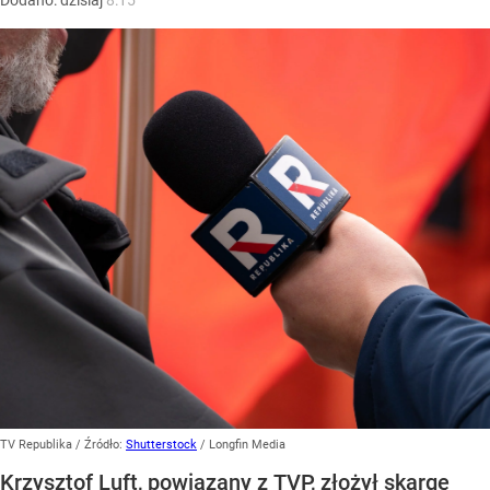
TV Republika
/ Źródło:
Shutterstock
/
Longfin Media
Krzysztof Luft, powiązany z TVP, złożył skargę