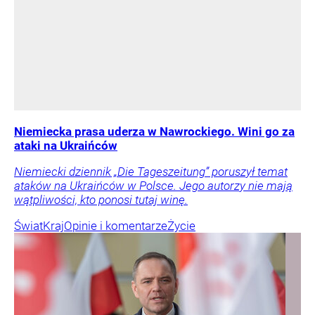
Niemiecka prasa uderza w Nawrockiego. Wini go za
ataki na Ukraińców
Niemiecki dziennik „Die Tageszeitung” poruszył temat
ataków na Ukraińców w Polsce. Jego autorzy nie mają
wątpliwości, kto ponosi tutaj winę.
Świat
Kraj
Opinie i komentarze
Życie