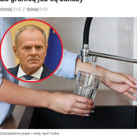
dzisiaj
5:45
/
dzisiaj
9:53
Oszczędzanie prądu i wody. Apel Tuska