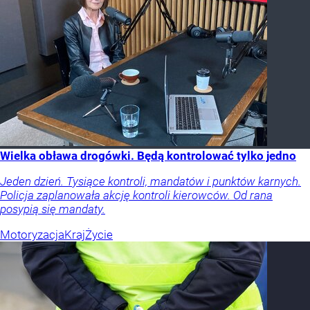
Wielka obława drogówki. Będą kontrolować tylko jedno
Jeden dzień. Tysiące kontroli, mandatów i punktów karnych.
Policja zaplanowała akcję kontroli kierowców. Od rana
posypią się mandaty.
Motoryzacja
Kraj
Życie