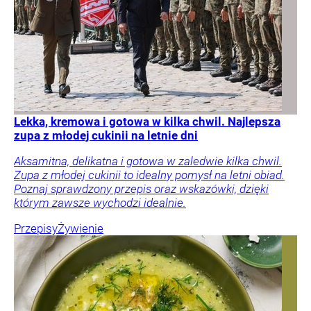
Lekka, kremowa i gotowa w kilka chwil. Najlepsza
zupa z młodej cukinii na letnie dni
Aksamitna, delikatna i gotowa w zaledwie kilka chwil.
Zupa z młodej cukinii to idealny pomysł na letni obiad.
Poznaj sprawdzony przepis oraz wskazówki, dzięki
którym zawsze wychodzi idealnie.
Przepisy
Żywienie