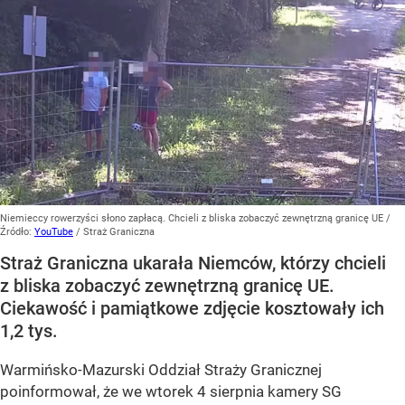
Niemieccy rowerzyści słono zapłacą. Chcieli z bliska zobaczyć zewnętrzną granicę UE
/
Źródło:
YouTube
/
Straż Graniczna
Straż Graniczna ukarała Niemców, którzy chcieli
z bliska zobaczyć zewnętrzną granicę UE.
Ciekawość i pamiątkowe zdjęcie kosztowały ich
1,2 tys.
Warmińsko-Mazurski Oddział Straży Granicznej
poinformował, że we wtorek 4 sierpnia kamery SG