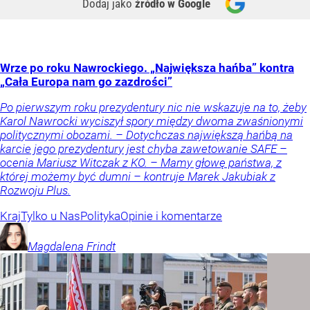
Dodaj jako
źródło w Google
Wrze po roku Nawrockiego. „Największa hańba” kontra
„Cała Europa nam go zazdrości”
Po pierwszym roku prezydentury nic nie wskazuje na to, żeby
Karol Nawrocki wyciszył spory między dwoma zwaśnionymi
politycznymi obozami. – Dotychczas największą hańbą na
karcie jego prezydentury jest chyba zawetowanie SAFE –
ocenia Mariusz Witczak z KO. – Mamy głowę państwa, z
której możemy być dumni – kontruje Marek Jakubiak z
Rozwoju Plus.
Kraj
Tylko u Nas
Polityka
Opinie i komentarze
Magdalena
Frindt