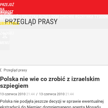
PRZEJDŹ
NA
WPROST
STRONĘ
WIADOMOŚCI
POLITYKA
BIZNES
DOM
ZDROWIE
ROZRYWKA
TYGODN
GŁÓWNĄ
PRZEGLĄD PRASY
UBSKRYBUJ
ZALOGUJ
MENU
Przegląd prasy
Polska nie wie co zrobić z izraelskim
szpiegiem
13
czerwca
2010
21:44
/
13
czerwca
2010
21:44
Polska nie podjęła jeszcze decyzji w sprawie ewentualnej
ekstradycji do Niemiec domniemanego agenta Mosadu,