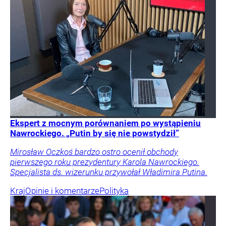
Ekspert z mocnym porównaniem po wystąpieniu
Nawrockiego. „Putin by się nie powstydził”
Mirosław Oczkoś bardzo ostro ocenił obchody
pierwszego roku prezydentury Karola Nawrockiego.
Specjalista ds. wizerunku przywołał Władimira Putina.
Kraj
Opinie i komentarze
Polityka