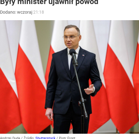
Były minister ujawnił powód
Dodano:
wczoraj
21:18
Andrzej Duda
/ Źródło:
Shutterstock
/
Piotr Front