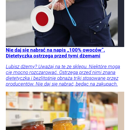
Nie daj się nabrać na napis „100% owoców”.
Dietetyczka ostrzega przed tymi dżemami
Lubisz dżemy? Uważaj na te ze sklepu. Niektóre mogą
cię mocno rozczarować. Ostrzega przed nimi znana
dietetyczka i bezlitośnie obnaża triki stosowane przez
producentów. Nie daj się nabrać, będąc na zakupach.