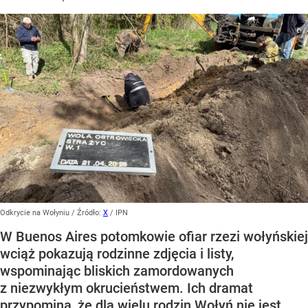
Odkrycie na Wołyniu
/ Źródło:
X
/
IPN
W Buenos Aires potomkowie ofiar rzezi wołyńskiej
wciąż pokazują rodzinne zdjęcia i listy,
wspominając bliskich zamordowanych
z niezwykłym okrucieństwem. Ich dramat
przypomina, że dla wielu rodzin Wołyń nie jest