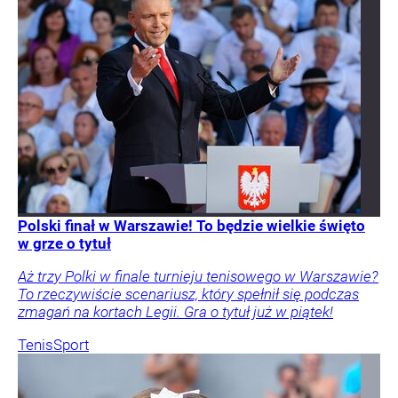
Polski finał w Warszawie! To będzie wielkie święto
w grze o tytuł
Aż trzy Polki w finale turnieju tenisowego w Warszawie?
To rzeczywiście scenariusz, który spełnił się podczas
zmagań na kortach Legii. Gra o tytuł już w piątek!
Tenis
Sport