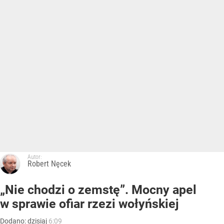
Autor:
Robert Nęcek
„Nie chodzi o zemstę”. Mocny apel
w sprawie ofiar rzezi wołyńskiej
Dodano:
dzisiaj
6:09