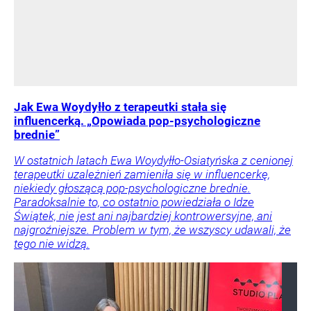
Jak Ewa Woydyłło z terapeutki stała się
influencerką. „Opowiada pop-psychologiczne
brednie”
W ostatnich latach Ewa Woydyłło-Osiatyńska z cenionej
terapeutki uzależnień zamieniła się w influencerkę,
niekiedy głoszącą pop-psychologiczne brednie.
Paradoksalnie to, co ostatnio powiedziała o Idze
Świątek, nie jest ani najbardziej kontrowersyjne, ani
najgroźniejsze. Problem w tym, że wszyscy udawali, że
tego nie widzą.