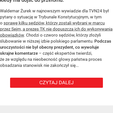
kiedy ma dojść do przełomu.
Waldemar Żurek w najnowszym wywiadzie dla TVN24 był
pytany o sytuację w Trybunale Konstytucyjnym, w tym
o
sprawę kilku sędziów, którzy zostali wybrani w marcu
przez Sejm, a prezes TK nie dopuszcza ich do wykonywania
obowiązków
. Chodzi o czworo sędziów, którzy złożyli
ślubowanie w niższej izbie polskiego parlamentu.
Podczas
uroczystości nie był obecny prezydent, co wywołuje
skrajne komentarze
– część ekspertów twierdzi,
że ze względu na nieobecność głowy państwa proces
obsadzania stanowisk nie zakończył się...
CZYTAJ DALEJ