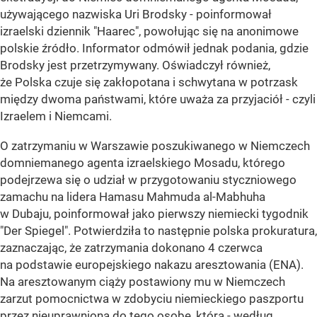
używającego nazwiska Uri Brodsky - poinformował
izraelski dziennik "Haarec", powołując się na anonimowe
polskie źródło. Informator odmówił jednak podania, gdzie
Brodsky jest przetrzymywany. Oświadczył również,
że Polska czuje się zakłopotana i schwytana w potrzask
między dwoma państwami, które uważa za przyjaciół - czyli
Izraelem i Niemcami.
O zatrzymaniu w Warszawie poszukiwanego w Niemczech
domniemanego agenta izraelskiego Mosadu, którego
podejrzewa się o udział w przygotowaniu styczniowego
zamachu na lidera Hamasu Mahmuda al-Mabhuha
w Dubaju, poinformował jako pierwszy niemiecki tygodnik
"Der Spiegel". Potwierdziła to następnie polska prokuratura,
zaznaczając, że zatrzymania dokonano 4 czerwca
na podstawie europejskiego nakazu aresztowania (ENA).
Na aresztowanym ciąży postawiony mu w Niemczech
zarzut pomocnictwa w zdobyciu niemieckiego paszportu
przez nieuprawnioną do tego osobę, która - według