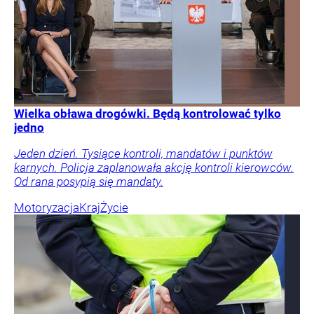
Wielka obława drogówki. Będą kontrolować tylko
jedno
Jeden dzień. Tysiące kontroli, mandatów i punktów
karnych. Policja zaplanowała akcję kontroli kierowców.
Od rana posypią się mandaty.
Motoryzacja
Kraj
Życie