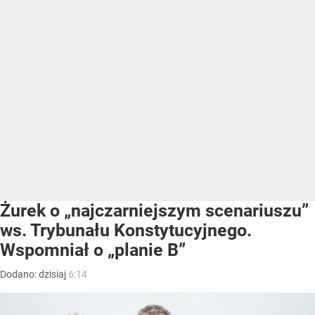
Żurek o „najczarniejszym scenariuszu”
ws. Trybunału Konstytucyjnego.
Wspomniał o „planie B”
Dodano:
dzisiaj
6:14