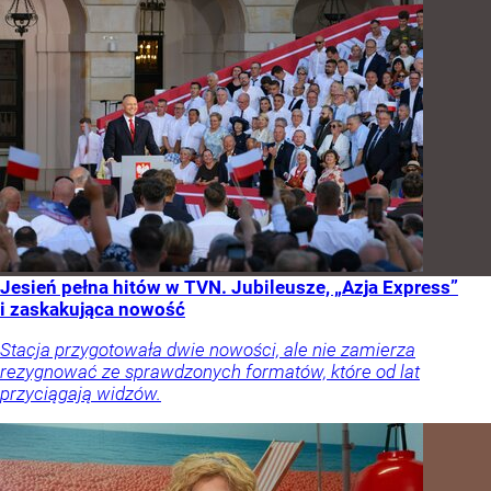
Jesień pełna hitów w TVN. Jubileusze, „Azja Express”
i zaskakująca nowość
Stacja przygotowała dwie nowości, ale nie zamierza
rezygnować ze sprawdzonych formatów, które od lat
przyciągają widzów.