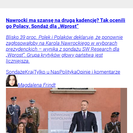
Nawrocki ma szansę na drugą kadencję? Tak ocenili
go Polacy. Sondaż dla „Wprost”
Blisko 39 proc. Polek i Polaków deklaruje, że ponownie
zagłosowałoby na Karola Nawrockiego w wyborach
prezydenckich – wynika z sondażu SW Research dla
„Wprost”. Grupa krytyków głowy państwa jest
liczniejsza.
Sondaże
Kraj
Tylko u Nas
Polityka
Opinie i komentarze
Magdalena
Frindt