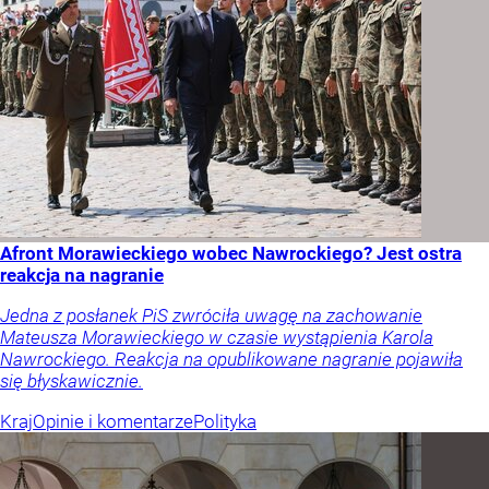
Afront Morawieckiego wobec Nawrockiego? Jest ostra
reakcja na nagranie
Jedna z posłanek PiS zwróciła uwagę na zachowanie
Mateusza Morawieckiego w czasie wystąpienia Karola
Nawrockiego. Reakcja na opublikowane nagranie pojawiła
się błyskawicznie.
Kraj
Opinie i komentarze
Polityka