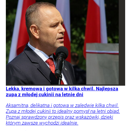
Lekka, kremowa i gotowa w kilka chwil. Najlepsza
zupa z młodej cukinii na letnie dni
Aksamitna, delikatna i gotowa w zaledwie kilka chwil.
Zupa z młodej cukinii to idealny pomysł na letni obiad.
Poznaj sprawdzony przepis oraz wskazówki, dzięki
którym zawsze wychodzi idealnie.