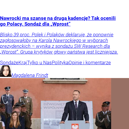
Nawrocki ma szansę na drugą kadencję? Tak ocenili
go Polacy. Sondaż dla „Wprost”
Blisko 39 proc. Polek i Polaków deklaruje, że ponownie
zagłosowałoby na Karola Nawrockiego w wyborach
prezydenckich – wynika z sondażu SW Research dla
„Wprost”. Grupa krytyków głowy państwa jest liczniejsza.
Sondaże
Kraj
Tylko u Nas
Polityka
Opinie i komentarze
Magdalena
Frindt