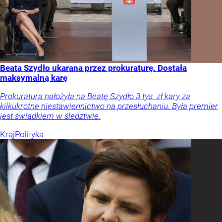
Beata Szydło ukarana przez prokuraturę. Dostała
maksymalną karę
Prokuratura nałożyła na Beatę Szydło 3 tys. zł kary za
kilkukrotne niestawiennictwo na przesłuchaniu. Była premier
jest świadkiem w śledztwie.
Kraj
Polityka