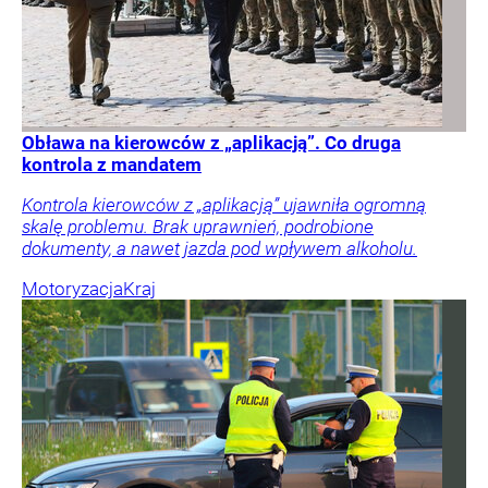
Obława na kierowców z „aplikacją”. Co druga
kontrola z mandatem
Kontrola kierowców z „aplikacją” ujawniła ogromną
skalę problemu. Brak uprawnień, podrobione
dokumenty, a nawet jazda pod wpływem alkoholu.
Motoryzacja
Kraj