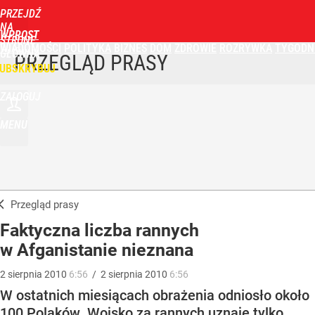
PRZEJDŹ
NA
WPROST
STRONĘ
WIADOMOŚCI
POLITYKA
BIZNES
DOM
ZDROWIE
ROZRYWKA
TYGODN
GŁÓWNĄ
PRZEGLĄD PRASY
UBSKRYBUJ
ZALOGUJ
MENU
Przegląd prasy
Faktyczna liczba rannych
w Afganistanie nieznana
2
sierpnia
2010
6:56
/
2
sierpnia
2010
6:56
W ostatnich miesiącach obrażenia odniosło około
100 Polaków. Wojsko za rannych uznaje tylko