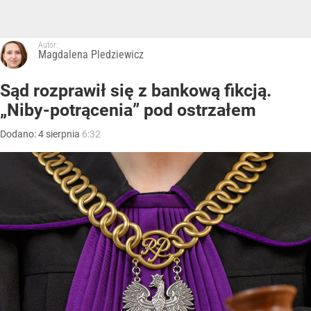
Autor:
Magdalena Pledziewicz
Sąd rozprawił się z bankową fikcją.
„Niby-potrącenia” pod ostrzałem
Dodano:
4
sierpnia
6:32