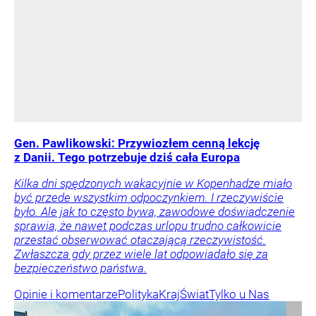
Gen. Pawlikowski: Przywiozłem cenną lekcję
z Danii. Tego potrzebuje dziś cała Europa
Kilka dni spędzonych wakacyjnie w Kopenhadze miało
być przede wszystkim odpoczynkiem. I rzeczywiście
było. Ale jak to często bywa, zawodowe doświadczenie
sprawia, że nawet podczas urlopu trudno całkowicie
przestać obserwować otaczającą rzeczywistość.
Zwłaszcza gdy przez wiele lat odpowiadało się za
bezpieczeństwo państwa.
Opinie i komentarze
Polityka
Kraj
Świat
Tylko u Nas