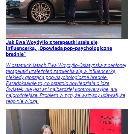
Jak Ewa Woydyłło z terapeutki stała się
influencerką. „Opowiada pop-psychologiczne
brednie”
W ostatnich latach Ewa Woydyłło-Osiatyńska z cenionej
terapeutki uzależnień zamieniła się w influencerkę,
niekiedy głoszącą pop-psychologiczne brednie.
Paradoksalnie to, co ostatnio powiedziała o Idze
Świątek, nie jest ani najbardziej kontrowersyjne, ani
najgroźniejsze. Problem w tym, że wszyscy udawali, że
tego nie widzą.