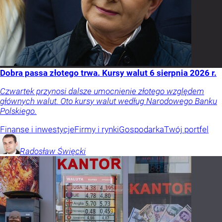
Dobra passa złotego trwa. Kursy walut 6 sierpnia 2026 r.
Czwartek przynosi dalsze umocnienie złotego względem
głównych walut. Oto kursy walut według Narodowego Banku
Polskiego.
Finanse i inwestycje
Firmy i rynki
Gospodarka
Twój portfel
Radosław
Święcki