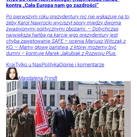
kontra „Cała Europa nam go zazdrości”
Po pierwszym roku prezydentury nic nie wskazuje na to,
żeby Karol Nawrocki wyciszył spory między dwoma
zwaśnionymi politycznymi obozami. – Dotychczas
największą hańbą na karcie jego prezydentury jest
chyba zawetowanie SAFE – ocenia Mariusz Witczak z
KO. – Mamy głowę państwa, z której możemy być
dumni – kontruje Marek Jakubiak z Rozwoju Plus.
Kraj
Tylko u Nas
Polityka
Opinie i komentarze
Magdalena
Frindt