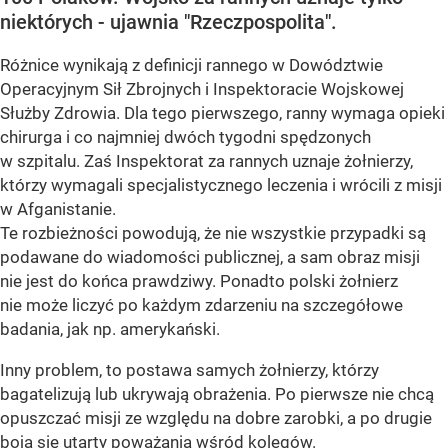
niektórych - ujawnia "Rzeczpospolita".
Różnice wynikają z definicji rannego w Dowództwie
Operacyjnym Sił Zbrojnych i Inspektoracie Wojskowej
Służby Zdrowia. Dla tego pierwszego, ranny wymaga opieki
chirurga i co najmniej dwóch tygodni spędzonych
w szpitalu. Zaś Inspektorat za rannych uznaje żołnierzy,
którzy wymagali specjalistycznego leczenia i wrócili z misji
w Afganistanie.
Te rozbieżności powodują, że nie wszystkie przypadki są
podawane do wiadomości publicznej, a sam obraz misji
nie jest do końca prawdziwy. Ponadto polski żołnierz
nie może liczyć po każdym zdarzeniu na szczegółowe
badania, jak np. amerykański.
Inny problem, to postawa samych żołnierzy, którzy
bagatelizują lub ukrywają obrażenia. Po pierwsze nie chcą
opuszczać misji ze względu na dobre zarobki, a po drugie
boją się utarty poważania wśród kolegów.