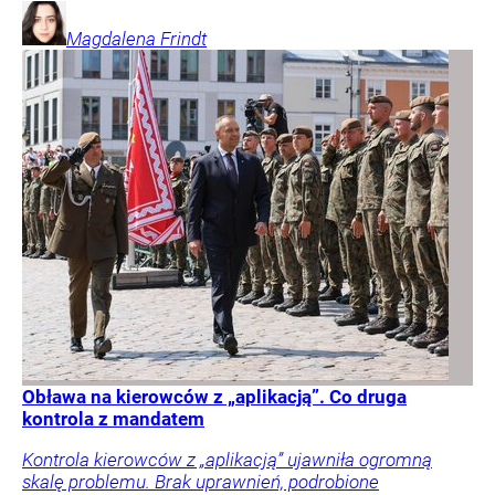
Magdalena
Frindt
Obława na kierowców z „aplikacją”. Co druga
kontrola z mandatem
Kontrola kierowców z „aplikacją” ujawniła ogromną
skalę problemu. Brak uprawnień, podrobione