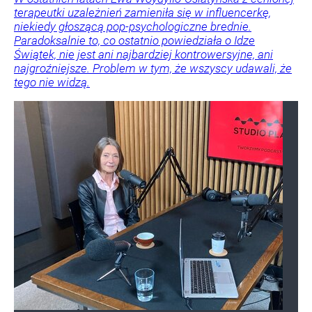
terapeutki uzależnień zamieniła się w influencerkę,
niekiedy głoszącą pop-psychologiczne brednie.
Paradoksalnie to, co ostatnio powiedziała o Idze
Świątek, nie jest ani najbardziej kontrowersyjne, ani
najgroźniejsze. Problem w tym, że wszyscy udawali, że
tego nie widzą.