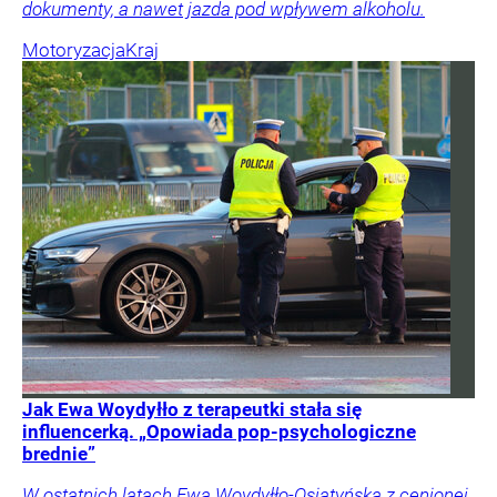
dokumenty, a nawet jazda pod wpływem alkoholu.
Motoryzacja
Kraj
Jak Ewa Woydyłło z terapeutki stała się
influencerką. „Opowiada pop-psychologiczne
brednie”
W ostatnich latach Ewa Woydyłło-Osiatyńska z cenionej