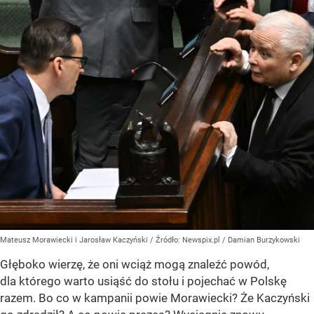
Mateusz Morawiecki i Jarosław Kaczyński
/ Źródło:
Newspix.pl
/
Damian Burzykowski
Głęboko wierzę, że oni wciąż mogą znaleźć powód,
dla którego warto usiąść do stołu i pojechać w Polskę
razem. Bo co w kampanii powie Morawiecki? Że Kaczyński