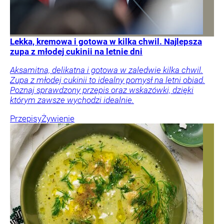
Lekka, kremowa i gotowa w kilka chwil. Najlepsza
zupa z młodej cukinii na letnie dni
Aksamitna, delikatna i gotowa w zaledwie kilka chwil.
Zupa z młodej cukinii to idealny pomysł na letni obiad.
Poznaj sprawdzony przepis oraz wskazówki, dzięki
którym zawsze wychodzi idealnie.
Przepisy
Żywienie