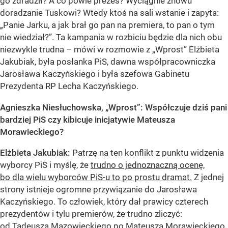
go zdradził? A co powie prezes? Wyciągnie znowu
doradzanie Tuskowi? Wtedy ktoś na sali wstanie i zapyta:
„Panie Jarku, a jak brał go pan na premiera, to pan o tym
nie wiedział?”. Ta kampania w rozbiciu będzie dla nich obu
niezwykle trudna – mówi w rozmowie z „Wprost” Elżbieta
Jakubiak, była posłanka PiS, dawna współpracowniczka
Jarosława Kaczyńskiego i była szefowa Gabinetu
Prezydenta RP Lecha Kaczyńskiego.
Agnieszka Niesłuchowska, „Wprost”: Współczuje dziś pani
bardziej PiS czy kibicuje inicjatywie Mateusza
Morawieckiego?
Elżbieta Jakubiak:
Patrzę na ten konflikt z punktu widzenia
wyborcy PiS i myślę, że
trudno o jednoznaczną ocenę,
bo dla wielu wyborców PiS-u to po prostu dramat.
Z jednej
strony istnieje ogromne przywiązanie do Jarosława
Kaczyńskiego. To człowiek, który dał prawicy czterech
prezydentów i tylu premierów, że trudno zliczyć:
od Tadeusza Mazowieckiego po Mateusza Morawieckiego.