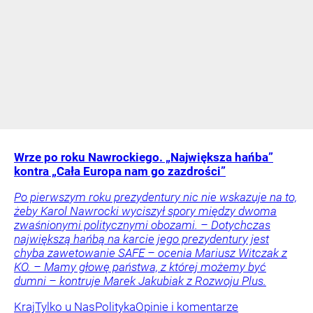
Wrze po roku Nawrockiego. „Największa hańba”
kontra „Cała Europa nam go zazdrości”
Po pierwszym roku prezydentury nic nie wskazuje na to,
żeby Karol Nawrocki wyciszył spory między dwoma
zwaśnionymi politycznymi obozami. – Dotychczas
największą hańbą na karcie jego prezydentury jest
chyba zawetowanie SAFE – ocenia Mariusz Witczak z
KO. – Mamy głowę państwa, z której możemy być
dumni – kontruje Marek Jakubiak z Rozwoju Plus.
Kraj
Tylko u Nas
Polityka
Opinie i komentarze