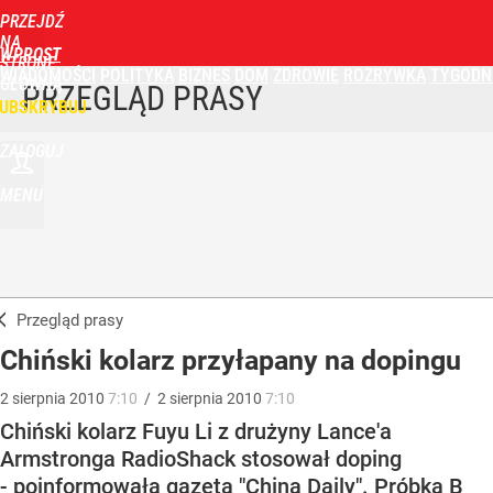
PRZEJDŹ
NA
WPROST
STRONĘ
WIADOMOŚCI
POLITYKA
BIZNES
DOM
ZDROWIE
ROZRYWKA
TYGODN
GŁÓWNĄ
PRZEGLĄD PRASY
UBSKRYBUJ
ZALOGUJ
MENU
Przegląd prasy
Chiński kolarz przyłapany na dopingu
2
sierpnia
2010
7:10
/
2
sierpnia
2010
7:10
Chiński kolarz Fuyu Li z drużyny Lance'a
Armstronga RadioShack stosował doping
- poinformowała gazeta "China Daily". Próbka B