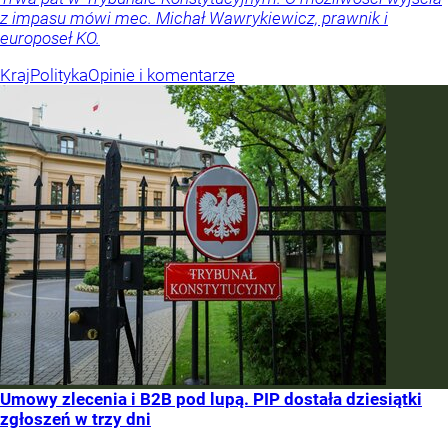
z impasu mówi mec. Michał Wawrykiewicz, prawnik i
europoseł KO.
Kraj
Polityka
Opinie i komentarze
Umowy zlecenia i B2B pod lupą. PIP dostała dziesiątki
zgłoszeń w trzy dni