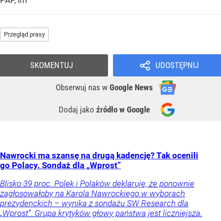
PAP, im
Przegląd prasy
SKOMENTUJ
UDOSTĘPNIJ
Obserwuj nas
w
Google News
Dodaj jako
źródło w Google
Nawrocki ma szansę na drugą kadencję? Tak ocenili
go Polacy. Sondaż dla „Wprost”
Blisko 39 proc. Polek i Polaków deklaruje, że ponownie
zagłosowałoby na Karola Nawrockiego w wyborach
prezydenckich – wynika z sondażu SW Research dla
„Wprost”. Grupa krytyków głowy państwa jest liczniejsza.