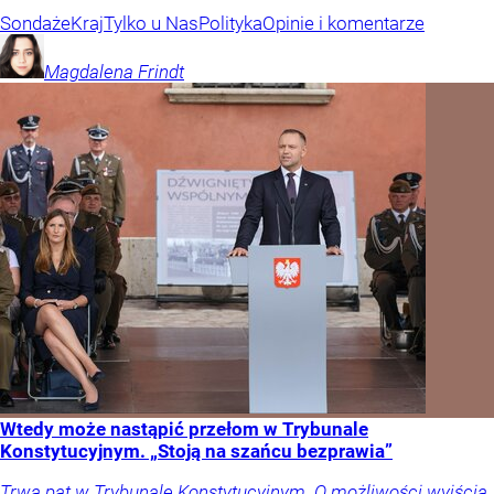
Sondaże
Kraj
Tylko u Nas
Polityka
Opinie i komentarze
Magdalena
Frindt
Wtedy może nastąpić przełom w Trybunale
Konstytucyjnym. „Stoją na szańcu bezprawia”
Trwa pat w Trybunale Konstytucyjnym. O możliwości wyjścia