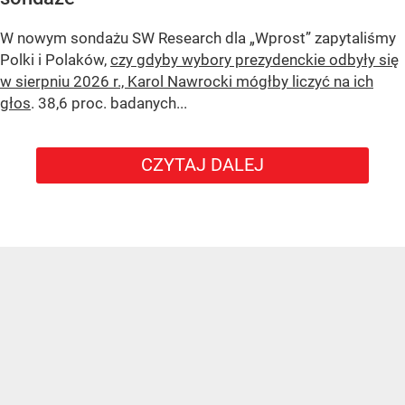
W nowym sondażu
SW Research
dla „Wprost” zapytaliśmy
Polki i Polaków,
czy gdyby wybory prezydenckie odbyły się
w sierpniu 2026 r., Karol Nawrocki mógłby liczyć na ich
głos
. 38,6 proc. badanych...
CZYTAJ DALEJ