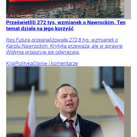
Prześwietlili 272 tys. wzmianek o Nawrockim. Ten
temat działa na jego korzyść
Res Futura przeanalizowała 272,8 tys. wzmianek o
Karolu Nawrockim. Krytyka przeważa, ale w sprawie
Wołynia proporcje się odwracają.
Kraj
Polityka
Opinie i komentarze