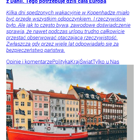
z Danii. Tego potrzebuje dziś cała Europa
Kilka dni spędzonych wakacyjnie w Kopenhadze miało
być przede wszystkim odpoczynkiem. I rzeczywiście
było. Ale jak to często bywa, zawodowe doświadczenie
sprawia, że nawet podczas urlopu trudno całkowicie
przestać obserwować otaczającą rzeczywistość.
Zwłaszcza gdy przez wiele lat odpowiadało się za
bezpieczeństwo państwa.
Opinie i komentarze
Polityka
Kraj
Świat
Tylko u Nas