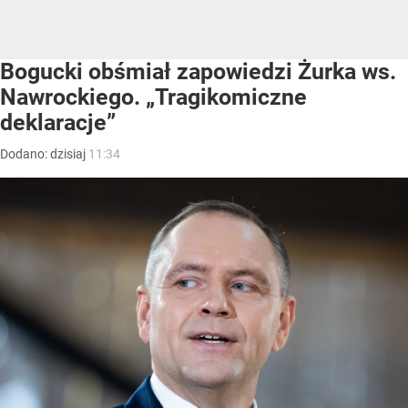
Bogucki obśmiał zapowiedzi Żurka ws.
Nawrockiego. „Tragikomiczne
deklaracje”
Dodano:
dzisiaj
11:34