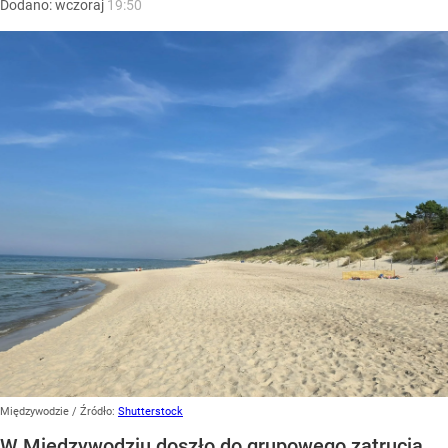
Dodano:
wczoraj
19:50
Międzywodzie
/ Źródło:
Shutterstock
W Międzywodziu doszło do grupowego zatrucia