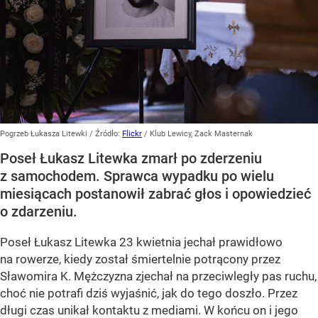
Pogrzeb Łukasza Litewki
/ Źródło:
Flickr
/
Klub Lewicy, Zack Masternak
Poseł Łukasz Litewka zmarł po zderzeniu
z samochodem. Sprawca wypadku po wielu
miesiącach postanowił zabrać głos i opowiedzieć
o zdarzeniu.
Poseł Łukasz Litewka 23 kwietnia jechał prawidłowo
na rowerze, kiedy został śmiertelnie potrącony przez
Sławomira K. Mężczyzna zjechał na przeciwległy pas ruchu,
choć nie potrafi dziś wyjaśnić, jak do tego doszło. Przez
długi czas unikał kontaktu z mediami. W końcu on i jego