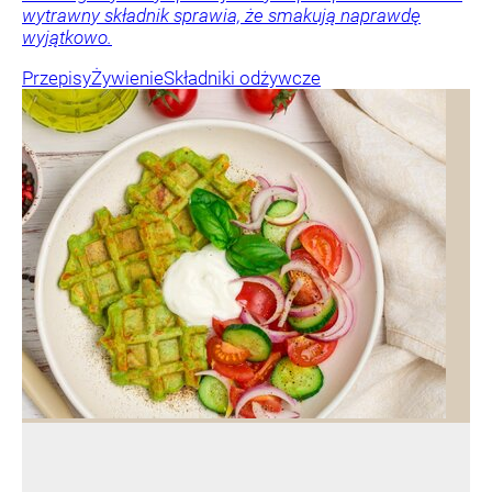
wytrawny składnik sprawia, że smakują naprawdę
wyjątkowo.
Przepisy
Żywienie
Składniki odżywcze