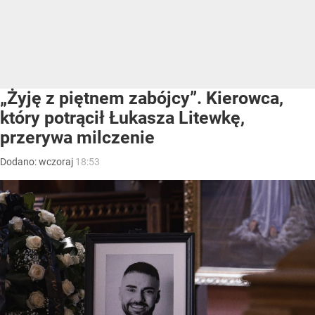
„Żyję z piętnem zabójcy”. Kierowca,
który potrącił Łukasza Litewkę,
przerywa milczenie
Dodano:
wczoraj
18:53