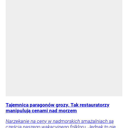
Tajemnica paragonów grozy. Tak restauratorzy
manipulują cenami nad morzem
Narzekanie na ceny w nadmorskich smażalniach są
częścią naszego wakacyjnego folkloru. Jednak to nie