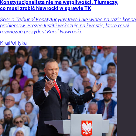
Konstytucjonalista nie ma wątpliwości. Tłumaczy,
co musi zrobić Nawrocki w sprawie TK
Spór o Trybunał Konstytucyjny trwa i nie widać na razie końca
problemów. Prezes Iustitii wskazuje na kwestię, którą musi
rozwiązać prezydent Karol Nawrocki.
Kraj
Polityka