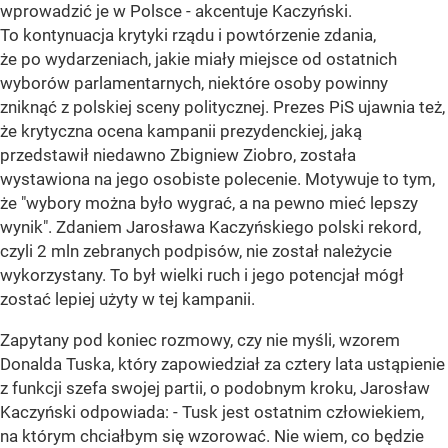
wprowadzić je w Polsce - akcentuje Kaczyński.
To kontynuacja krytyki rządu i powtórzenie zdania,
że po wydarzeniach, jakie miały miejsce od ostatnich
wyborów parlamentarnych, niektóre osoby powinny
zniknąć z polskiej sceny politycznej. Prezes PiS ujawnia też,
że krytyczna ocena kampanii prezydenckiej, jaką
przedstawił niedawno Zbigniew Ziobro, została
wystawiona na jego osobiste polecenie. Motywuje to tym,
że "wybory można było wygrać, a na pewno mieć lepszy
wynik". Zdaniem Jarosława Kaczyńskiego polski rekord,
czyli 2 mln zebranych podpisów, nie został należycie
wykorzystany. To był wielki ruch i jego potencjał mógł
zostać lepiej użyty w tej kampanii.
Zapytany pod koniec rozmowy, czy nie myśli, wzorem
Donalda Tuska, który zapowiedział za cztery lata ustąpienie
z funkcji szefa swojej partii, o podobnym kroku, Jarosław
Kaczyński odpowiada: - Tusk jest ostatnim człowiekiem,
na którym chciałbym się wzorować. Nie wiem, co będzie