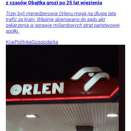
z czasów Obajtka grozi po 25 lat więzienia
Trzej byli menedżerowie Orlenu mogą na długie lata
trafić za kraty. Właśnie skierowano do sądu akt
oskarżenia w sprawie miliardowych strat państwowej
spółki.
Kraj
Polityka
Gospodarka