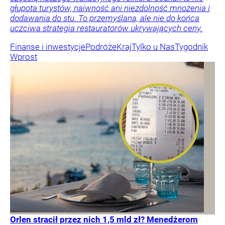
głupota turystów, naiwność ani niezdolność mnożenia i
dodawania do stu. To przemyślana, ale nie do końca
uczciwa strategia restauratorów ukrywających ceny.
Finanse i inwestycje
Podróże
Kraj
Tylko u Nas
Tygodnik
Wprost
Orlen stracił przez nich 1,5 mld zł? Menedżerom