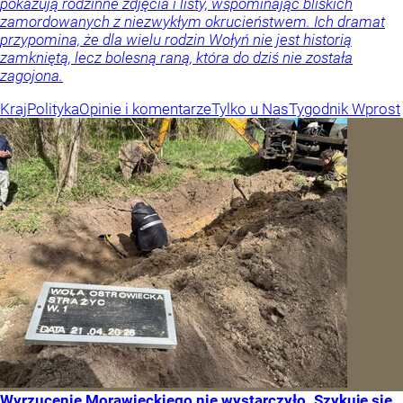
pokazują rodzinne zdjęcia i listy, wspominając bliskich
zamordowanych z niezwykłym okrucieństwem. Ich dramat
przypomina, że dla wielu rodzin Wołyń nie jest historią
zamkniętą, lecz bolesną raną, która do dziś nie została
zagojona.
Kraj
Polityka
Opinie i komentarze
Tylko u Nas
Tygodnik Wprost
Wyrzucenie Morawieckiego nie wystarczyło. Szykuje się