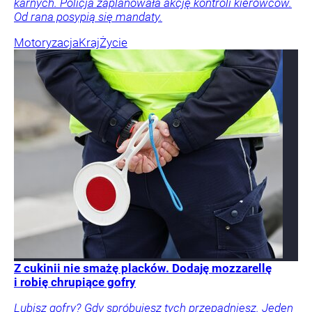
karnych. Policja zaplanowała akcję kontroli kierowców.
Od rana posypią się mandaty.
Motoryzacja
Kraj
Życie
Z cukinii nie smażę placków. Dodaję mozzarellę
i robię chrupiące gofry
Lubisz gofry? Gdy spróbujesz tych przepadniesz. Jeden