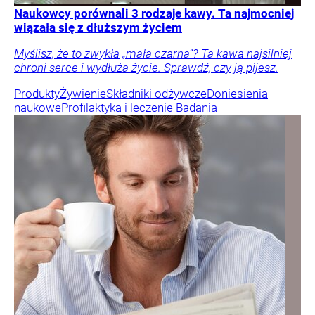
Naukowcy porównali 3 rodzaje kawy. Ta najmocniej
wiązała się z dłuższym życiem
Myślisz, że to zwykła „mała czarna”? Ta kawa najsilniej
chroni serce i wydłuża życie. Sprawdź, czy ją pijesz.
Produkty
Żywienie
Składniki odżywcze
Doniesienia
naukowe
Profilaktyka i leczenie
Badania