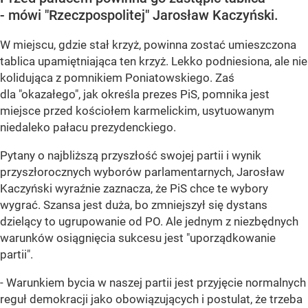
- mówi "Rzeczpospolitej" Jarosław Kaczyński.
W miejscu, gdzie stał krzyż, powinna zostać umieszczona
tablica upamiętniająca ten krzyż. Lekko podniesiona, ale nie
kolidująca z pomnikiem Poniatowskiego. Zaś
dla "okazałego", jak określa prezes PiS, pomnika jest
miejsce przed kościołem karmelickim, usytuowanym
niedaleko pałacu prezydenckiego.
Pytany o najbliższą przyszłość swojej partii i wynik
przyszłorocznych wyborów parlamentarnych, Jarosław
Kaczyński wyraźnie zaznacza, że PiS chce te wybory
wygrać. Szansa jest duża, bo zmniejszył się dystans
dzielący to ugrupowanie od PO. Ale jednym z niezbędnych
warunków osiągnięcia sukcesu jest "uporządkowanie
partii".
- Warunkiem bycia w naszej partii jest przyjęcie normalnych
reguł demokracji jako obowiązujących i postulat, że trzeba