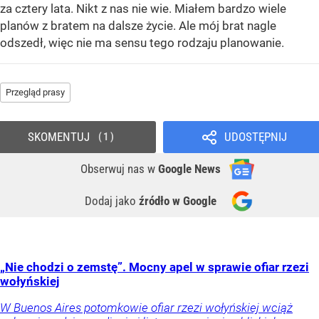
za cztery lata. Nikt z nas nie wie. Miałem bardzo wiele
planów z bratem na dalsze życie. Ale mój brat nagle
odszedł, więc nie ma sensu tego rodzaju planowanie.
Przegląd prasy
SKOMENTUJ
UDOSTĘPNIJ
1
Obserwuj nas
w
Google News
Dodaj jako
źródło w Google
„Nie chodzi o zemstę”. Mocny apel w sprawie ofiar rzezi
wołyńskiej
W Buenos Aires potomkowie ofiar rzezi wołyńskiej wciąż