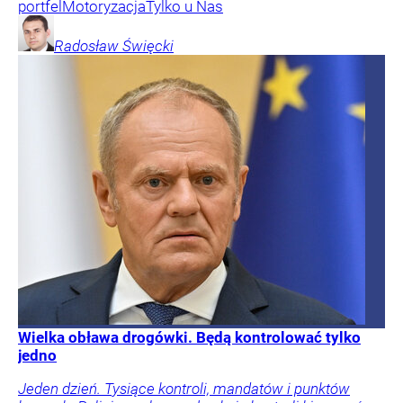
portfel
Motoryzacja
Tylko u Nas
Radosław
Święcki
Wielka obława drogówki. Będą kontrolować tylko
jedno
Jeden dzień. Tysiące kontroli, mandatów i punktów