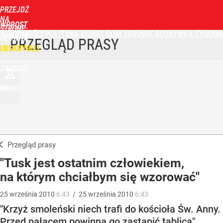
PRZEJDŹ
NA
WPROST
STRONĘ
WIADOMOŚCI
POLITYKA
BIZNES
DOM
ZDROWIE
ROZRYWKA
TYGODN
GŁÓWNĄ
PRZEGLĄD PRASY
UBSKRYBUJ
ZALOGUJ
MENU
Przegląd prasy
"Tusk jest ostatnim człowiekiem,
na którym chciałbym się wzorować"
25
września
2010
6:43
/
25
września
2010
6:43
"Krzyż smoleński niech trafi do kościoła Św. Anny.
Przed pałacem powinna go zastąpić tablica"