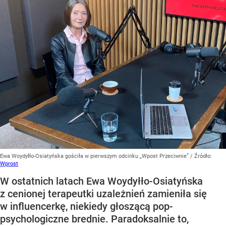
Ewa Woydyłło-Osiatyńska gościła w pierwszym odcinku „Wpost Przeciwnie”
/ Źródło:
Wprost
W ostatnich latach Ewa Woydyłło-Osiatyńska
z cenionej terapeutki uzależnień zamieniła się
w influencerkę, niekiedy głoszącą pop-
psychologiczne brednie. Paradoksalnie to,