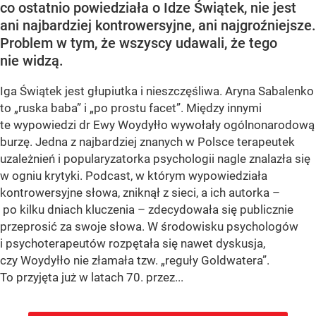
co ostatnio powiedziała o Idze Świątek, nie jest
ani najbardziej kontrowersyjne, ani najgroźniejsze.
Problem w tym, że wszyscy udawali, że tego
nie widzą.
Iga Świątek jest głupiutka i nieszczęśliwa. Aryna Sabalenko
to „ruska baba” i „po prostu facet”. Między innymi
te wypowiedzi dr Ewy Woydyłło wywołały ogólnonarodową
burzę. Jedna z najbardziej znanych w Polsce terapeutek
uzależnień i popularyzatorka psychologii nagle znalazła się
w ogniu krytyki. Podcast, w którym wypowiedziała
kontrowersyjne słowa, zniknął z sieci, a ich autorka –
po kilku dniach kluczenia – zdecydowała się publicznie
przeprosić za swoje słowa. W środowisku psychologów
i psychoterapeutów rozpętała się nawet dyskusja,
czy Woydyłło nie złamała tzw. „reguły Goldwatera”.
To przyjęta już w latach 70. przez...