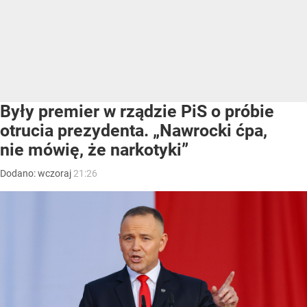
Były premier w rządzie PiS o próbie
otrucia prezydenta. „Nawrocki ćpa,
nie mówię, że narkotyki”
Dodano:
wczoraj
21:26