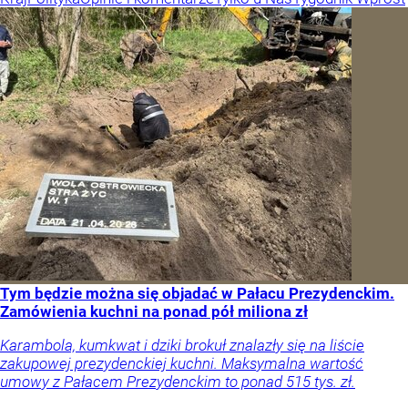
Tym będzie można się objadać w Pałacu Prezydenckim.
Zamówienia kuchni na ponad pół miliona zł
Karambola, kumkwat i dziki brokuł znalazły się na liście
zakupowej prezydenckiej kuchni. Maksymalna wartość
umowy z Pałacem Prezydenckim to ponad 515 tys. zł.