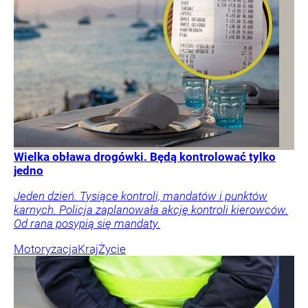
Wielka obława drogówki. Będą kontrolować tylko
jedno
Jeden dzień. Tysiące kontroli, mandatów i punktów
karnych. Policja zaplanowała akcję kontroli kierowców.
Od rana posypią się mandaty.
Motoryzacja
Kraj
Życie