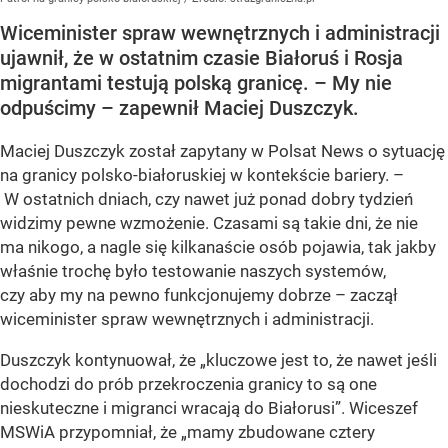
Wiceminister spraw wewnętrznych i administracji
ujawnił, że w ostatnim czasie Białoruś i Rosja
migrantami testują polską granicę. – My nie
odpuścimy – zapewnił Maciej Duszczyk.
Maciej Duszczyk został zapytany w Polsat News o sytuację
na granicy polsko-białoruskiej w kontekście bariery. –
W ostatnich dniach, czy nawet już ponad dobry tydzień
widzimy pewne wzmożenie. Czasami są takie dni, że nie
ma nikogo, a nagle się kilkanaście osób pojawia, tak jakby
właśnie trochę było testowanie naszych systemów,
czy aby my na pewno funkcjonujemy dobrze – zaczął
wiceminister spraw wewnętrznych i administracji.
Duszczyk kontynuował, że „kluczowe jest to, że nawet jeśli
dochodzi do prób przekroczenia granicy to są one
nieskuteczne i migranci wracają do Białorusi”. Wiceszef
MSWiA przypomniał, że „mamy zbudowane cztery