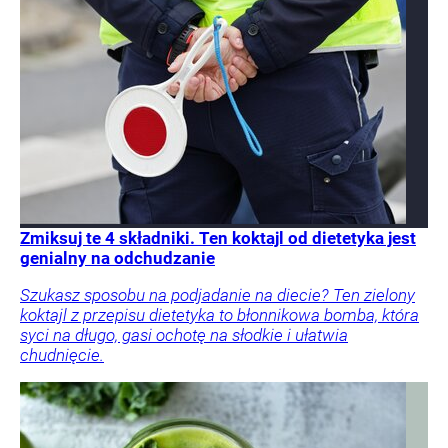
Zmiksuj te 4 składniki. Ten koktajl od dietetyka jest
genialny na odchudzanie
Szukasz sposobu na podjadanie na diecie? Ten zielony
koktajl z przepisu dietetyka to błonnikowa bomba, która
syci na długo, gasi ochotę na słodkie i ułatwia
chudnięcie.