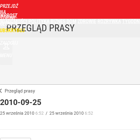
PRZEJDŹ
NA
WPROST
STRONĘ
WIADOMOŚCI
POLITYKA
BIZNES
DOM
ZDROWIE
ROZRYWKA
TYGODN
GŁÓWNĄ
PRZEGLĄD PRASY
UBSKRYBUJ
ZALOGUJ
MENU
Przegląd prasy
2010-09-25
25
września
2010
6:52
/
25
września
2010
6:52