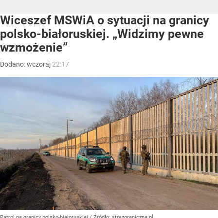
Wiceszef MSWiA o sytuacji na granicy
polsko-białoruskiej. „Widzimy pewne
wzmożenie”
Dodano:
wczoraj
22:17
Patrol na granicy polsko-białoruskiej
/ Źródło:
strazgraniczna.pl