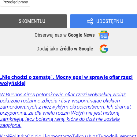
Przegląd prasy
SKOMENTUJ
UDOSTĘPNIJ
Obserwuj nas
w
Google News
Dodaj jako
źródło w Google
„Nie chodzi o zemstę”. Mocny apel w sprawie ofiar rzezi
wołyńskiej
W Buenos Aires potomkowie ofiar rzezi wołyńskiej wciąż
pokazują rodzinne zdjęcia i listy, wspominając bliskich
zamordowanych z niezwykłym okrucieństwem. Ich dramat
przypomina, że dla wielu rodzin Wołyń nie jest historią
zamkniętą, lecz bolesną raną, która do dziś nie została
zagojona.
Kraj
Polityka
Opinie i komentarze
Tylko u Nas
Tygodnik Wprost