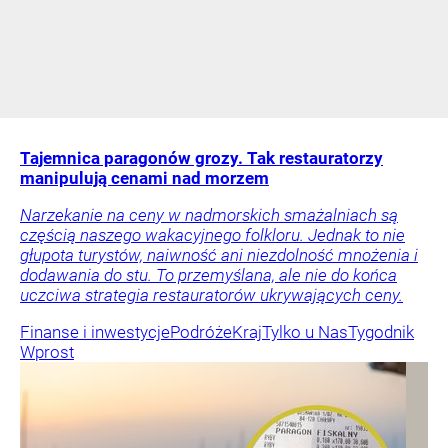
Tajemnica paragonów grozy. Tak restauratorzy
manipulują cenami nad morzem
Narzekanie na ceny w nadmorskich smażalniach są
częścią naszego wakacyjnego folkloru. Jednak to nie
głupota turystów, naiwność ani niezdolność mnożenia i
dodawania do stu. To przemyślana, ale nie do końca
uczciwa strategia restauratorów ukrywających ceny.
Finanse i inwestycje
Podróże
Kraj
Tylko u Nas
Tygodnik
Wprost