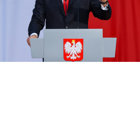
Karol Nawrocki
/ Źródło:
PAP
/
Paweł Supernak
Kazimierz Marcinkiewicz zarzucił Karolowi
Nawrockiemu, że ten jest uzależniony od pewnej
substancji. – To jest oczywiste, że człowiek może
przedawkować, także nikotynę – mówił były szef
rządu.
Kazimierz Marcinkiewicz był gościem w programie TVP
Info. Podczas rozmowy padło nawiązanie do kwestii próby
otrucia
Karola Nawrockiego
. Wszystko zaczęło się