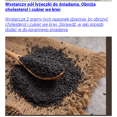
Wystarczy pół łyżeczki do śniadania. Obniża
cholesterol i cukier we krwi
Wystarczą 2 gramy tych nasionek dziennie, by obniżyć
cholesterol i cukier we krwi. Sprawdź, w jaki sposób
dodać je do porannego śniadania