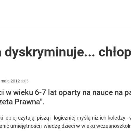
ntra „Cała Europa nam go zazdrości”
2030 roku?
 dyskryminuje... chło
ącego Romanowskiego. Twarda deklaracja
maja
2012
6:05
ci w wieku 6-7 lat oparty na nauce na
zeta Prawna".
i lepiej czytają, piszą i logiczniej myślą niż ich koledzy
nić umiejętności i wiedzę dzieci w wieku wczesnoszkol