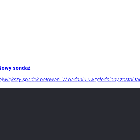
 Nowy sondaż
ajwiększy spadek notowań. W badaniu uwzględniony został t