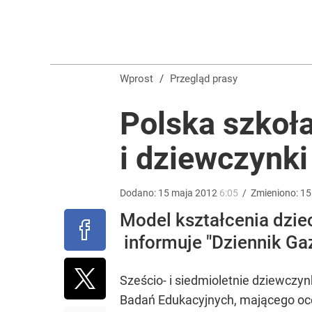
Wrze po roku Nawrockiego. „Największa hańba” ko
16
Wprost
/
Przegląd prasy
Farmacja: wzrost pod presją. co czeka branżę do 
Polska szkoła
1
i dziewczynki
Opus Dei reaguje ws. sensacyjnego tropu dotycz
Dodano:
15
maja
2012
6:05
/
Zmieniono:
15
Model kształcenia dzie
1
informuje "Dziennik Ga
Sześcio- i siedmioletnie dziewczynk
Badań Edukacyjnych, mającego oce