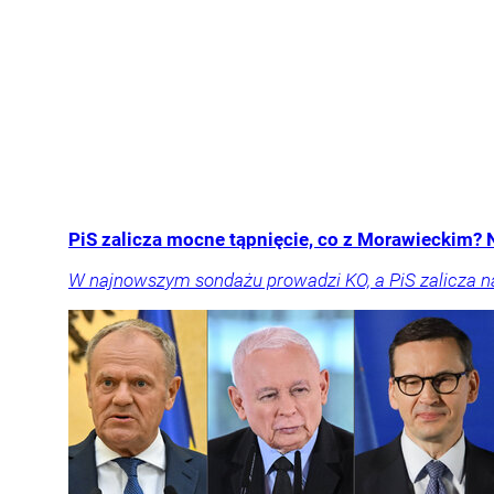
PiS zalicza mocne tąpnięcie, co z Morawieckim?
W najnowszym sondażu prowadzi KO, a PiS zalicza n