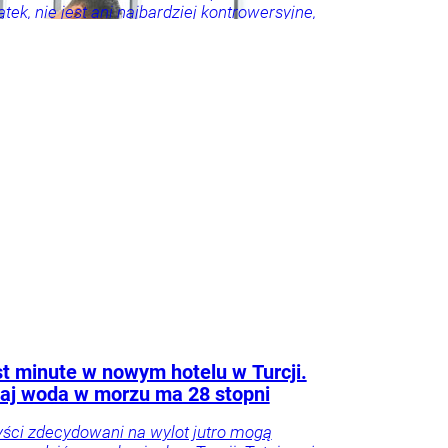
tek, nie jest ani najbardziej kontrowersyjne,
roźniejsze. Problem w tym, że wszyscy
 że tego nie widzą.
t minute w nowym hotelu w Turcji.
aj woda w morzu ma 28 stopni
yści zdecydowani na wylot jutro mogą