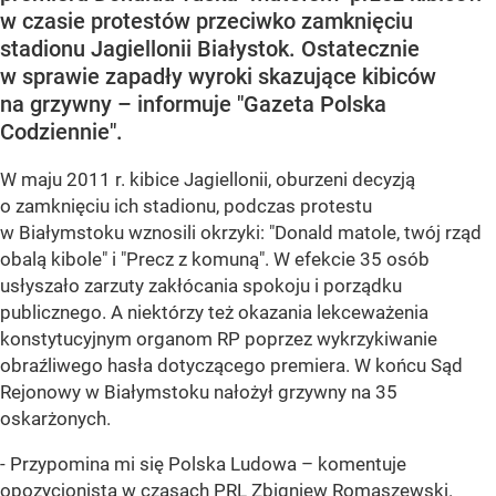
w czasie protestów przeciwko zamknięciu
stadionu Jagiellonii Białystok. Ostatecznie
w sprawie zapadły wyroki skazujące kibiców
na grzywny – informuje "Gazeta Polska
Codziennie".
W maju 2011 r. kibice Jagiellonii, oburzeni decyzją
o zamknięciu ich stadionu, podczas protestu
w Białymstoku wznosili okrzyki: "Donald matole, twój rząd
obalą kibole" i "Precz z komuną". W efekcie 35 osób
usłyszało zarzuty zakłócania spokoju i porządku
publicznego. A niektórzy też okazania lekceważenia
konstytucyjnym organom RP poprzez wykrzykiwanie
obraźliwego hasła dotyczącego premiera. W końcu Sąd
Rejonowy w Białymstoku nałożył grzywny na 35
oskarżonych.
- Przypomina mi się Polska Ludowa – komentuje
opozycjonista w czasach PRL Zbigniew Romaszewski.