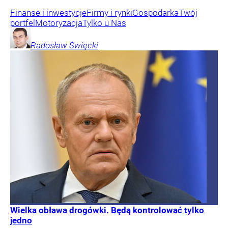
Finanse i inwestycje
Firmy i rynki
Gospodarka
Twój
portfel
Motoryzacja
Tylko u Nas
Radosław
Święcki
Wielka obława drogówki. Będą kontrolować tylko
jedno