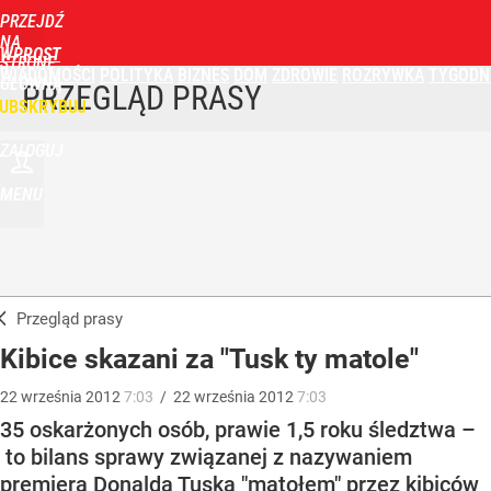
PRZEJDŹ
NA
WPROST
STRONĘ
WIADOMOŚCI
POLITYKA
BIZNES
DOM
ZDROWIE
ROZRYWKA
TYGODN
GŁÓWNĄ
PRZEGLĄD PRASY
UBSKRYBUJ
ZALOGUJ
MENU
Przegląd prasy
Kibice skazani za "Tusk ty matole"
22
września
2012
7:03
/
22
września
2012
7:03
35 oskarżonych osób, prawie 1,5 roku śledztwa –
to bilans sprawy związanej z nazywaniem
premiera Donalda Tuska "matołem" przez kibiców