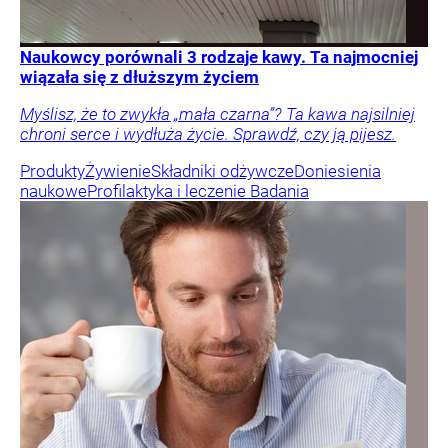
Naukowcy porównali 3 rodzaje kawy. Ta najmocniej
wiązała się z dłuższym życiem
Myślisz, że to zwykła „mała czarna”? Ta kawa najsilniej
chroni serce i wydłuża życie. Sprawdź, czy ją pijesz.
Produkty
Żywienie
Składniki odżywcze
Doniesienia
naukowe
Profilaktyka i leczenie
Badania