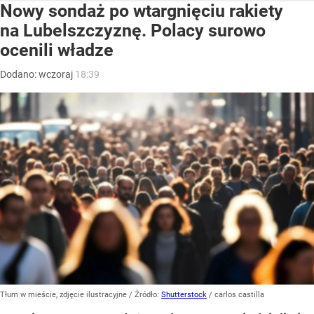
Nowy sondaż po wtargnięciu rakiety
na Lubelszczyznę. Polacy surowo
ocenili władze
Dodano:
wczoraj
18:39
Tłum w mieście, zdjęcie ilustracyjne
/ Źródło:
Shutterstock
/
carlos castilla