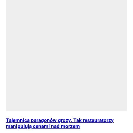
Tajemnica paragonów grozy. Tak restauratorzy
manipulują cenami nad morzem