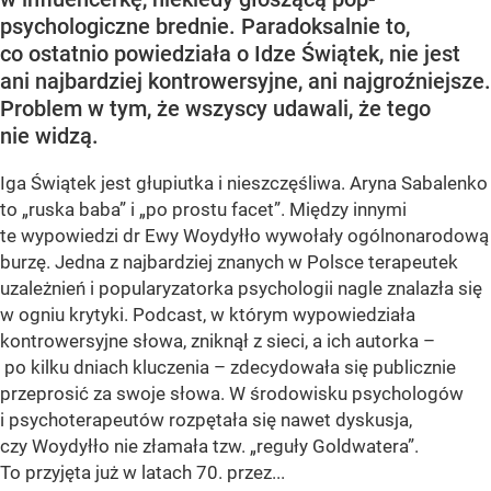
psychologiczne brednie. Paradoksalnie to,
co ostatnio powiedziała o Idze Świątek, nie jest
ani najbardziej kontrowersyjne, ani najgroźniejsze.
Problem w tym, że wszyscy udawali, że tego
nie widzą.
Iga Świątek jest głupiutka i nieszczęśliwa. Aryna Sabalenko
to „ruska baba” i „po prostu facet”. Między innymi
te wypowiedzi dr Ewy Woydyłło wywołały ogólnonarodową
burzę. Jedna z najbardziej znanych w Polsce terapeutek
uzależnień i popularyzatorka psychologii nagle znalazła się
w ogniu krytyki. Podcast, w którym wypowiedziała
kontrowersyjne słowa, zniknął z sieci, a ich autorka –
po kilku dniach kluczenia – zdecydowała się publicznie
przeprosić za swoje słowa. W środowisku psychologów
i psychoterapeutów rozpętała się nawet dyskusja,
czy Woydyłło nie złamała tzw. „reguły Goldwatera”.
To przyjęta już w latach 70. przez...