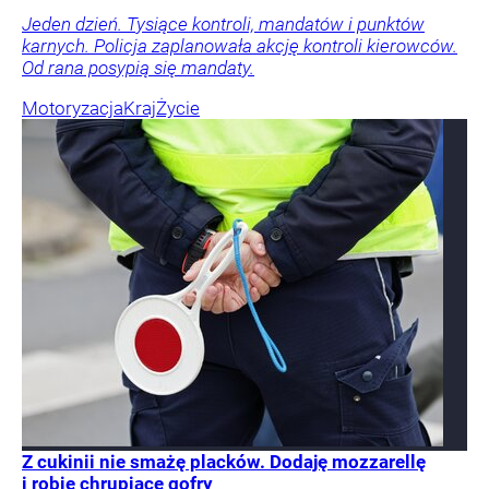
Jeden dzień. Tysiące kontroli, mandatów i punktów
karnych. Policja zaplanowała akcję kontroli kierowców.
Od rana posypią się mandaty.
Motoryzacja
Kraj
Życie
Z cukinii nie smażę placków. Dodaję mozzarellę
i robię chrupiące gofry