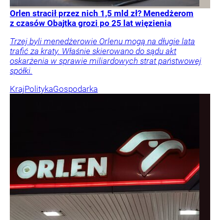
Orlen stracił przez nich 1,5 mld zł? Menedżerom
z czasów Obajtka grozi po 25 lat więzienia
Trzej byli menedżerowie Orlenu mogą na długie lata
trafić za kraty. Właśnie skierowano do sądu akt
oskarżenia w sprawie miliardowych strat państwowej
spółki.
Kraj
Polityka
Gospodarka