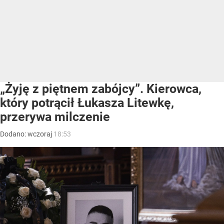
„Żyję z piętnem zabójcy”. Kierowca,
który potrącił Łukasza Litewkę,
przerywa milczenie
Dodano:
wczoraj
18:53