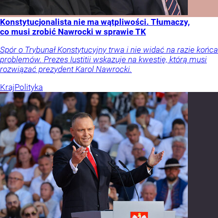
Konstytucjonalista nie ma wątpliwości. Tłumaczy,
co musi zrobić Nawrocki w sprawie TK
Spór o Trybunał Konstytucyjny trwa i nie widać na razie końca
problemów. Prezes Iustitii wskazuje na kwestię, którą musi
rozwiązać prezydent Karol Nawrocki.
Kraj
Polityka