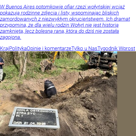
W Buenos Aires potomkowie ofiar rzezi wołyńskiej wciąż
pokazują rodzinne zdjęcia i listy, wspominając bliskich
zamordowanych z niezwykłym okrucieństwem. Ich dramat
przypomina, że dla wielu rodzin Wołyń nie jest historią
zamkniętą, lecz bolesną raną, która do dziś nie została
zagojona.
Kraj
Polityka
Opinie i komentarze
Tylko u Nas
Tygodnik Wprost