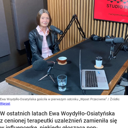
Ewa Woydyłło-Osiatyńska gościła w pierwszym odcinku „Wpost Przeciwnie”
/ Źródło:
Wprost
W ostatnich latach Ewa Woydyłło-Osiatyńska
z cenionej terapeutki uzależnień zamieniła się
w influencerkę, niekiedy głoszącą pop-