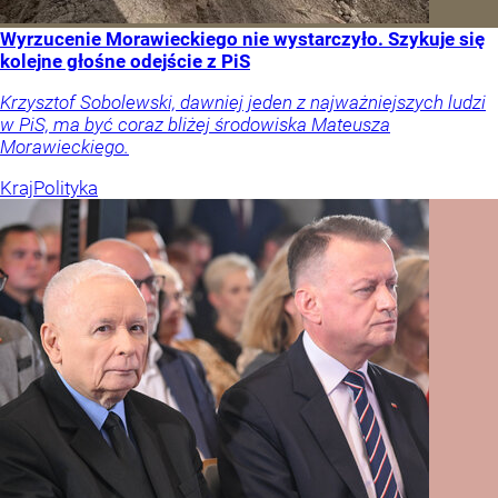
Wyrzucenie Morawieckiego nie wystarczyło. Szykuje się
kolejne głośne odejście z PiS
Krzysztof Sobolewski, dawniej jeden z najważniejszych ludzi
w PiS, ma być coraz bliżej środowiska Mateusza
Morawieckiego.
Kraj
Polityka