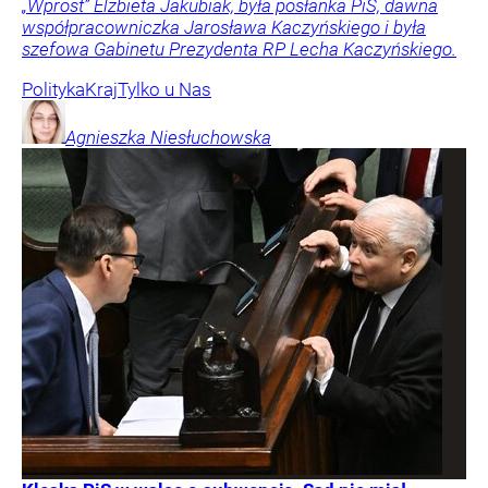
„Wprost” Elżbieta Jakubiak, była posłanka PiS, dawna
współpracowniczka Jarosława Kaczyńskiego i była
szefowa Gabinetu Prezydenta RP Lecha Kaczyńskiego.
Polityka
Kraj
Tylko u Nas
Agnieszka
Niesłuchowska