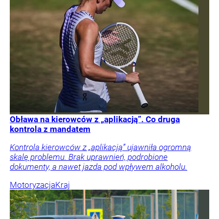
Obława na kierowców z „aplikacją”. Co druga
kontrola z mandatem
Kontrola kierowców z „aplikacją” ujawniła ogromną
skalę problemu. Brak uprawnień, podrobione
dokumenty, a nawet jazda pod wpływem alkoholu.
Motoryzacja
Kraj