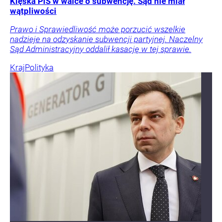
Klęska PiS w walce o subwencję. Sąd nie miał
wątpliwości
Prawo i Sprawiedliwość może porzucić wszelkie
nadzieje na odzyskanie subwencji partyjnej. Naczelny
Sąd Administracyjny oddalił kasację w tej sprawie.
Kraj
Polityka