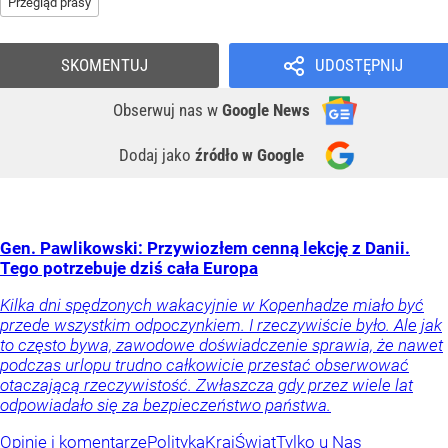
Przegląd prasy
SKOMENTUJ
UDOSTĘPNIJ
Obserwuj nas
w
Google News
Dodaj jako
źródło w Google
Gen. Pawlikowski: Przywiozłem cenną lekcję z Danii.
Tego potrzebuje dziś cała Europa
Kilka dni spędzonych wakacyjnie w Kopenhadze miało być
przede wszystkim odpoczynkiem. I rzeczywiście było. Ale jak
to często bywa, zawodowe doświadczenie sprawia, że nawet
podczas urlopu trudno całkowicie przestać obserwować
otaczającą rzeczywistość. Zwłaszcza gdy przez wiele lat
odpowiadało się za bezpieczeństwo państwa.
Opinie i komentarze
Polityka
Kraj
Świat
Tylko u Nas