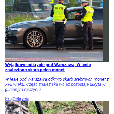
Wyjątkowe odkrycie pod Warszawą. W lesie
znaleziono skarb pełen monet
W lesie pod Warszawą odkryto skarb srebrnych monet z
XVII wieku. Część znaleziska wciąż pozostaje ukryta w
glinianym naczyniu.
Kraj
Odkrycia