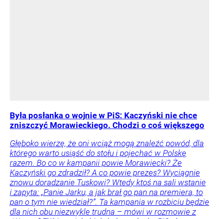
Była posłanka o wojnie w PiS: Kaczyński nie chce
zniszczyć Morawieckiego. Chodzi o coś większego
Głęboko wierzę, że oni wciąż mogą znaleźć powód, dla
którego warto usiąść do stołu i pojechać w Polskę
razem. Bo co w kampanii powie Morawiecki? Że
Kaczyński go zdradził? A co powie prezes? Wyciągnie
znowu doradzanie Tuskowi? Wtedy ktoś na sali wstanie
i zapyta: „Panie Jarku, a jak brał go pan na premiera, to
pan o tym nie wiedział?”. Ta kampania w rozbiciu będzie
dla nich obu niezwykle trudna – mówi w rozmowie z