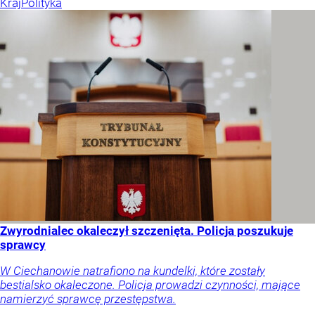
Kraj
Polityka
Zwyrodnialec okaleczył szczenięta. Policja poszukuje
sprawcy
W Ciechanowie natrafiono na kundelki, które zostały
bestialsko okaleczone. Policja prowadzi czynności, mające
namierzyć sprawcę przestępstwa.