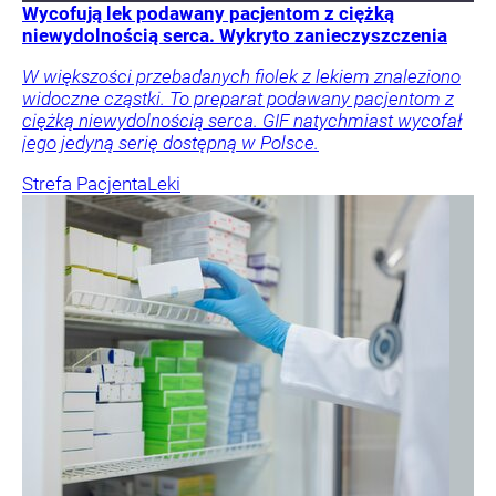
Wycofują lek podawany pacjentom z ciężką
niewydolnością serca. Wykryto zanieczyszczenia
W większości przebadanych fiolek z lekiem znaleziono
widoczne cząstki. To preparat podawany pacjentom z
ciężką niewydolnością serca. GIF natychmiast wycofał
jego jedyną serię dostępną w Polsce.
Strefa Pacjenta
Leki