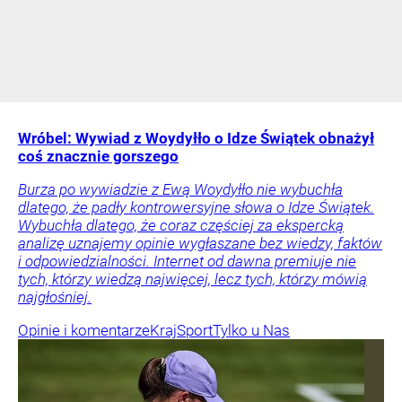
Wróbel: Wywiad z Woydyłło o Idze Świątek obnażył
coś znacznie gorszego
Burza po wywiadzie z Ewą Woydyłło nie wybuchła
dlatego, że padły kontrowersyjne słowa o Idze Świątek.
Wybuchła dlatego, że coraz częściej za ekspercką
analizę uznajemy opinie wygłaszane bez wiedzy, faktów
i odpowiedzialności. Internet od dawna premiuje nie
tych, którzy wiedzą najwięcej, lecz tych, którzy mówią
najgłośniej.
Opinie i komentarze
Kraj
Sport
Tylko u Nas