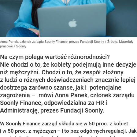
Anna Panek, członek zarządu Soonly Finance, prezes Fundacji Soonly
/ Źródło:
Materiały
prasowe
/
Soonly
Na czym polega wartość różnorodności?
Nie chodzi o to, że kobiety podejmują inne decyzje
niż mężczyźni. Chodzi o to, że zespół złożony
z ludzi o różnych doświadczeniach znacznie lepiej
dostrzega zarówno szanse, jak i potencjalne
zagrożenia – mówi Anna Panek, członek zarządu
Soonly Finance, odpowiedzialna za HR i
Administrację, prezes Fundacji Soonly.
W Soonly Finance zarząd składa się w 50 proc. z kobiet
i w 50 proc. z mężczyzn – i to bez odgórnych regulacji. Jak