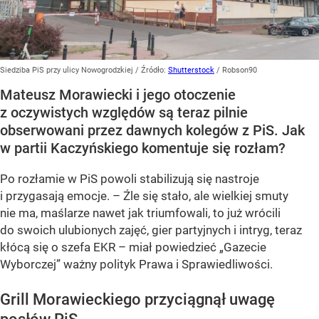
Siedziba PiS przy ulicy Nowogrodzkiej
/ Źródło:
Shutterstock
/
Robson90
Mateusz Morawiecki i jego otoczenie
z oczywistych względów są teraz pilnie
obserwowani przez dawnych kolegów z PiS. Jak
w partii Kaczyńskiego komentuje się rozłam?
Po rozłamie w PiS powoli stabilizują się nastroje
i przygasają emocje. – Źle się stało, ale wielkiej smuty
nie ma, maślarze nawet jak triumfowali, to już wrócili
do swoich ulubionych zajęć, gier partyjnych i intryg, teraz
kłócą się o szefa EKR – miał powiedzieć „Gazecie
Wyborczej” ważny polityk Prawa i Sprawiedliwości.
Grill Morawieckiego przyciągnął uwagę