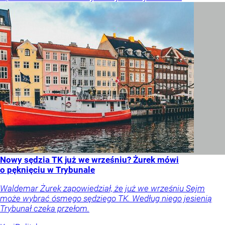
Nowy sędzia TK już we wrześniu? Żurek mówi
o pęknięciu w Trybunale
Waldemar Żurek zapowiedział, że już we wrześniu Sejm
może wybrać ósmego sędziego TK. Według niego jesienią
Trybunał czeka przełom.