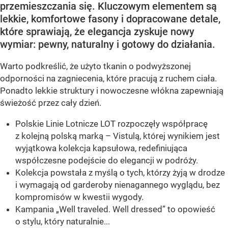
przemieszczania się. Kluczowym elementem są
lekkie, komfortowe fasony i dopracowane detale,
które sprawiają, że elegancja zyskuje nowy
wymiar: pewny, naturalny i gotowy do działania.
Warto podkreślić, że użyto tkanin o podwyższonej
odporności na zagniecenia, które pracują z ruchem ciała.
Ponadto lekkie struktury i nowoczesne włókna zapewniają
świeżość przez cały dzień.
Polskie Linie Lotnicze LOT rozpoczęły współpracę
z kolejną polską marką – Vistulą, której wynikiem jest
wyjątkowa kolekcja kapsułowa, redefiniująca
współczesne podejście do elegancji w podróży.
Kolekcja powstała z myślą o tych, którzy żyją w drodze
i wymagają od garderoby nienagannego wyglądu, bez
kompromisów w kwestii wygody.
Kampania „Well traveled. Well dressed” to opowieść
o stylu, który naturalnie...