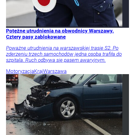
Potężne utrudnienia na obwodnicy Warszawy.
Cztery pasy zablokowane
Poważne utrudnienia na warszawskiej trasie S2. Po
zderzeniu trzech samochodów jedna osoba trafiła do
szpitala. Ruch odbywa się pasem awaryjnym.
Motoryzacja
Kraj
Warszawa