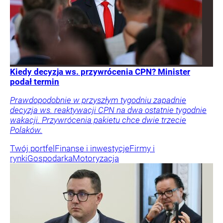
Kiedy decyzja ws. przywrócenia CPN? Minister
podał termin
Prawdopodobnie w przyszłym tygodniu zapadnie
decyzja ws. reaktywacji CPN na dwa ostatnie tygodnie
wakacji. Przywrócenia pakietu chce dwie trzecie
Polaków.
Twój portfel
Finanse i inwestycje
Firmy i
rynki
Gospodarka
Motoryzacja