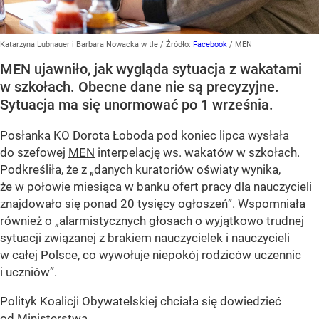
Katarzyna Lubnauer i Barbara Nowacka w tle
/ Źródło:
Facebook
/
MEN
MEN ujawniło, jak wygląda sytuacja z wakatami
w szkołach. Obecne dane nie są precyzyjne.
Sytuacja ma się unormować po 1 września.
Posłanka KO Dorota Łoboda pod koniec lipca wysłała
do szefowej
MEN
interpelację ws. wakatów w szkołach.
Podkreśliła, że z „danych kuratoriów oświaty wynika,
że w połowie miesiąca w banku ofert pracy dla nauczycieli
znajdowało się ponad 20 tysięcy ogłoszeń”. Wspomniała
również o „alarmistycznych głosach o wyjątkowo trudnej
sytuacji związanej z brakiem nauczycielek i nauczycieli
w całej Polsce, co wywołuje niepokój rodziców uczennic
i uczniów”.
Polityk Koalicji Obywatelskiej chciała się dowiedzieć
od Ministerstwa...