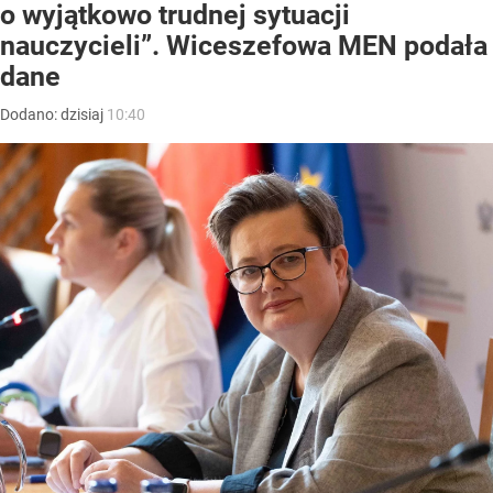
o wyjątkowo trudnej sytuacji
nauczycieli”. Wiceszefowa MEN podała
dane
Dodano:
dzisiaj
10:40