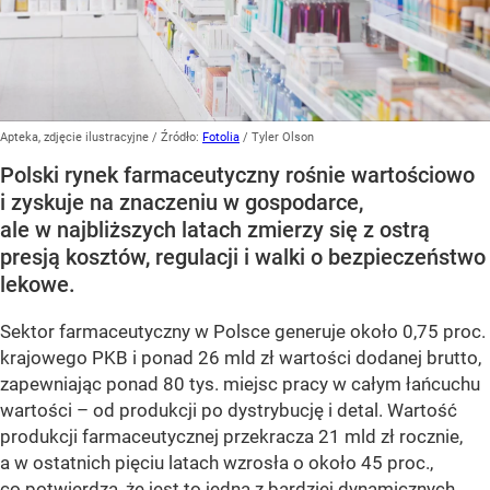
Apteka, zdjęcie ilustracyjne
/ Źródło:
Fotolia
/
Tyler Olson
Polski rynek farmaceutyczny rośnie wartościowo
i zyskuje na znaczeniu w gospodarce,
ale w najbliższych latach zmierzy się z ostrą
presją kosztów, regulacji i walki o bezpieczeństwo
lekowe.
Sektor farmaceutyczny w Polsce generuje około 0,75 proc.
krajowego PKB i ponad 26 mld zł wartości dodanej brutto,
zapewniając ponad 80 tys. miejsc pracy w całym łańcuchu
wartości – od produkcji po dystrybucję i detal. Wartość
produkcji farmaceutycznej przekracza 21 mld zł rocznie,
a w ostatnich pięciu latach wzrosła o około 45 proc.,
co potwierdza, że jest to jedna z bardziej dynamicznych