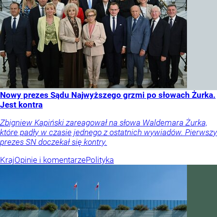
Nowy prezes Sądu Najwyższego grzmi po słowach Żurka.
Jest kontra
Zbigniew Kapiński zareagował na słowa Waldemara Żurka,
które padły w czasie jednego z ostatnich wywiadów. Pierwszy
prezes SN doczekał się kontry.
Kraj
Opinie i komentarze
Polityka