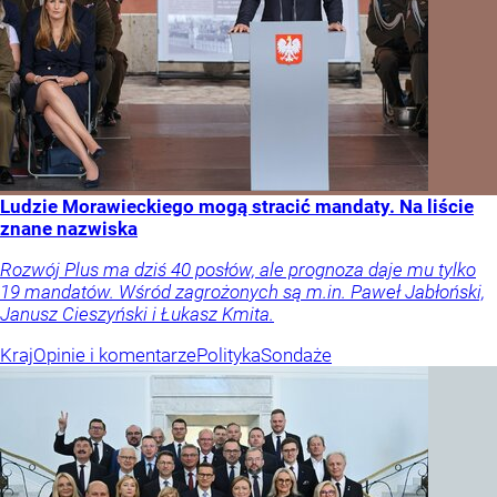
Ludzie Morawieckiego mogą stracić mandaty. Na liście
znane nazwiska
Rozwój Plus ma dziś 40 posłów, ale prognoza daje mu tylko
19 mandatów. Wśród zagrożonych są m.in. Paweł Jabłoński,
Janusz Cieszyński i Łukasz Kmita.
Kraj
Opinie i komentarze
Polityka
Sondaże