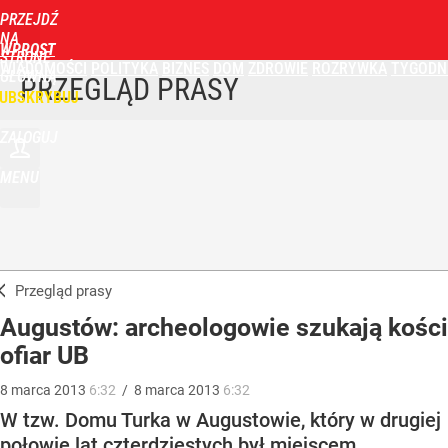
PRZEJDŹ
NA
WPROST
STRONĘ
WIADOMOŚCI
POLITYKA
BIZNES
DOM
ZDROWIE
ROZRYWKA
TYGODN
GŁÓWNĄ
PRZEGLĄD PRASY
UBSKRYBUJ
ZALOGUJ
MENU
Przegląd prasy
Augustów: archeologowie szukają kości
ofiar UB
8
marca
2013
6:32
/
8
marca
2013
6:32
W tzw. Domu Turka w Augustowie, który w drugiej
połowie lat czterdziestych był miejscem