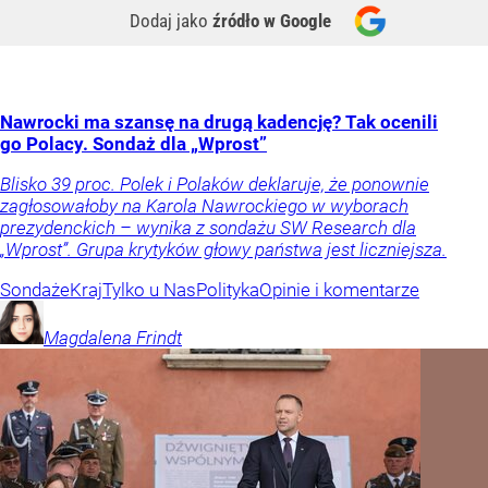
Dodaj jako
źródło w Google
Nawrocki ma szansę na drugą kadencję? Tak ocenili
go Polacy. Sondaż dla „Wprost”
Blisko 39 proc. Polek i Polaków deklaruje, że ponownie
zagłosowałoby na Karola Nawrockiego w wyborach
prezydenckich – wynika z sondażu SW Research dla
„Wprost”. Grupa krytyków głowy państwa jest liczniejsza.
Sondaże
Kraj
Tylko u Nas
Polityka
Opinie i komentarze
Magdalena
Frindt