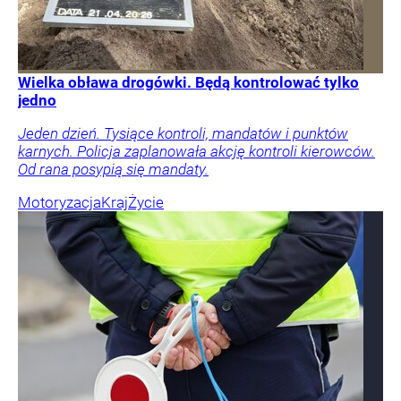
Wielka obława drogówki. Będą kontrolować tylko
jedno
Jeden dzień. Tysiące kontroli, mandatów i punktów
karnych. Policja zaplanowała akcję kontroli kierowców.
Od rana posypią się mandaty.
Motoryzacja
Kraj
Życie