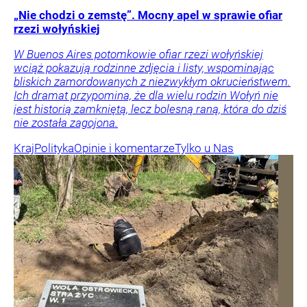
„Nie chodzi o zemstę”. Mocny apel w sprawie ofiar
rzezi wołyńskiej
W Buenos Aires potomkowie ofiar rzezi wołyńskiej
wciąż pokazują rodzinne zdjęcia i listy, wspominając
bliskich zamordowanych z niezwykłym okrucieństwem.
Ich dramat przypomina, że dla wielu rodzin Wołyń nie
jest historią zamkniętą, lecz bolesną raną, która do dziś
nie została zagojona.
Kraj
Polityka
Opinie i komentarze
Tylko u Nas