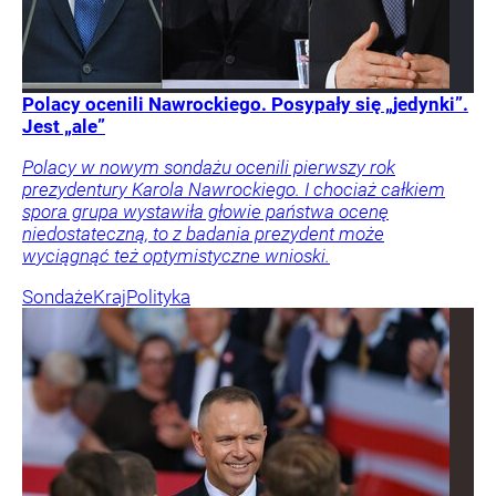
Polacy ocenili Nawrockiego. Posypały się „jedynki”.
Jest „ale”
Polacy w nowym sondażu ocenili pierwszy rok
prezydentury Karola Nawrockiego. I chociaż całkiem
spora grupa wystawiła głowie państwa ocenę
niedostateczną, to z badania prezydent może
wyciągnąć też optymistyczne wnioski.
Sondaże
Kraj
Polityka