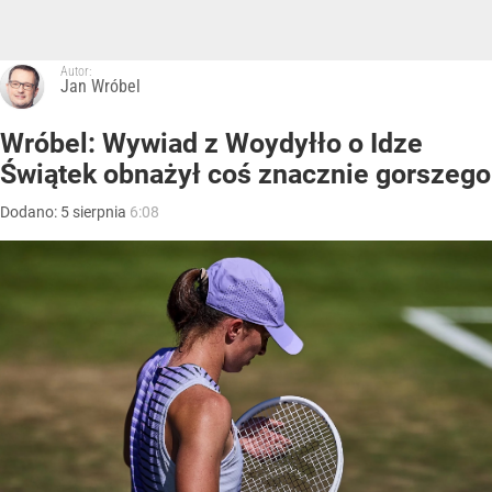
Autor:
Jan Wróbel
Wróbel: Wywiad z Woydyłło o Idze
Świątek obnażył coś znacznie gorszego
Dodano:
5
sierpnia
6:08