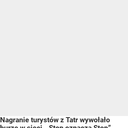
Nagranie turystów z Tatr wywołało
burzę w sieci. „Stop oznacza Stop”