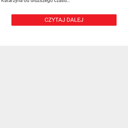
Katarzyna od dłuższego czasu...
CZYTAJ DALEJ