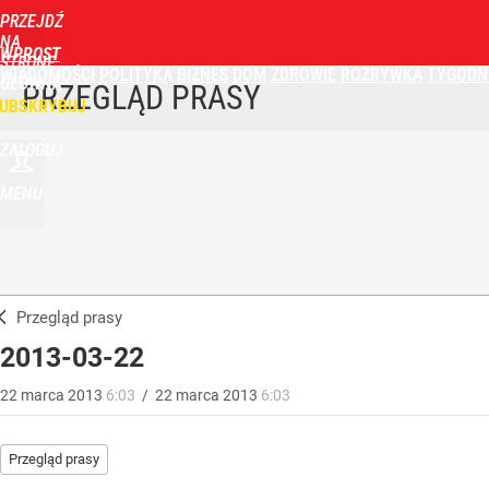
PRZEJDŹ
NA
WPROST
STRONĘ
WIADOMOŚCI
POLITYKA
BIZNES
DOM
ZDROWIE
ROZRYWKA
TYGODN
GŁÓWNĄ
PRZEGLĄD PRASY
UBSKRYBUJ
ZALOGUJ
MENU
Przegląd prasy
2013-03-22
22
marca
2013
6:03
/
22
marca
2013
6:03
Przegląd prasy