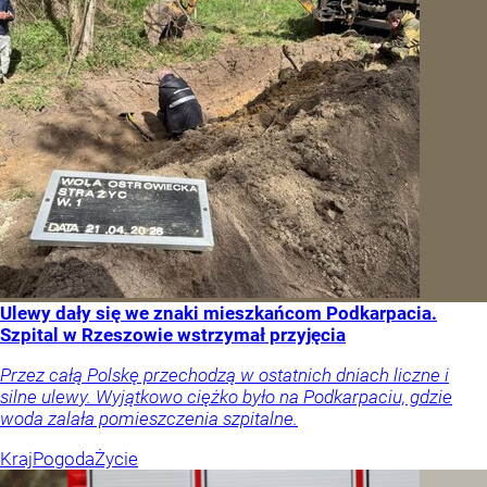
Ulewy dały się we znaki mieszkańcom Podkarpacia.
Szpital w Rzeszowie wstrzymał przyjęcia
Przez całą Polskę przechodzą w ostatnich dniach liczne i
silne ulewy. Wyjątkowo ciężko było na Podkarpaciu, gdzie
woda zalała pomieszczenia szpitalne.
Kraj
Pogoda
Życie