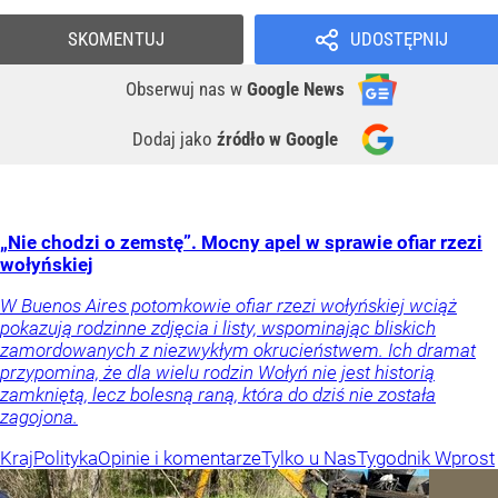
SKOMENTUJ
UDOSTĘPNIJ
Obserwuj nas
w
Google News
Dodaj jako
źródło w Google
„Nie chodzi o zemstę”. Mocny apel w sprawie ofiar rzezi
wołyńskiej
W Buenos Aires potomkowie ofiar rzezi wołyńskiej wciąż
pokazują rodzinne zdjęcia i listy, wspominając bliskich
zamordowanych z niezwykłym okrucieństwem. Ich dramat
przypomina, że dla wielu rodzin Wołyń nie jest historią
zamkniętą, lecz bolesną raną, która do dziś nie została
zagojona.
Kraj
Polityka
Opinie i komentarze
Tylko u Nas
Tygodnik Wprost