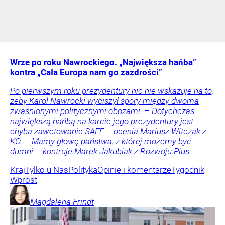
Wrze po roku Nawrockiego. „Największa hańba”
kontra „Cała Europa nam go zazdrości”
Po pierwszym roku prezydentury nic nie wskazuje na to,
żeby Karol Nawrocki wyciszył spory między dwoma
zwaśnionymi politycznymi obozami. – Dotychczas
największą hańbą na karcie jego prezydentury jest
chyba zawetowanie SAFE – ocenia Mariusz Witczak z
KO. – Mamy głowę państwa, z której możemy być
dumni – kontruje Marek Jakubiak z Rozwoju Plus.
Kraj
Tylko u Nas
Polityka
Opinie i komentarze
Tygodnik
Wprost
Magdalena
Frindt