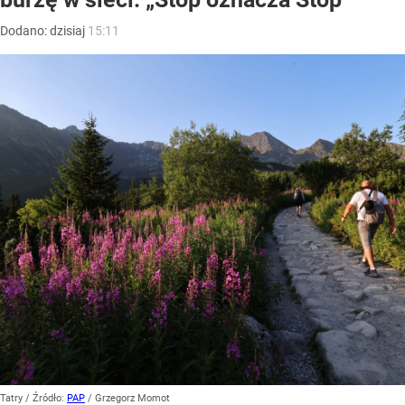
Dodano:
dzisiaj
15:11
Tatry
/ Źródło:
PAP
/
Grzegorz Momot