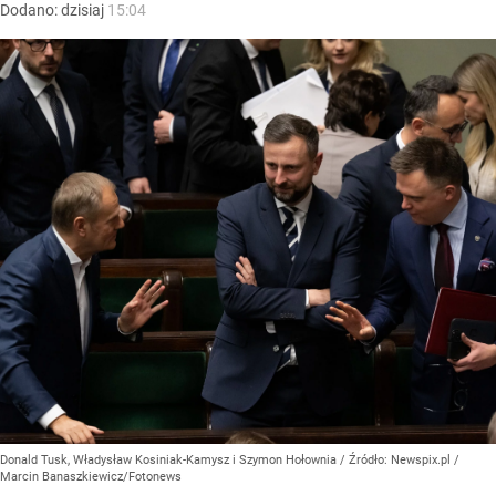
Dodano:
dzisiaj
15:04
Donald Tusk, Władysław Kosiniak-Kamysz i Szymon Hołownia
/ Źródło:
Newspix.pl
/
Marcin Banaszkiewicz/Fotonews