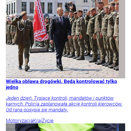
Wielka obława drogówki. Będą kontrolować tylko
jedno
Jeden dzień. Tysiące kontroli, mandatów i punktów
karnych. Policja zaplanowała akcję kontroli kierowców.
Od rana posypią się mandaty.
Motoryzacja
Kraj
Życie