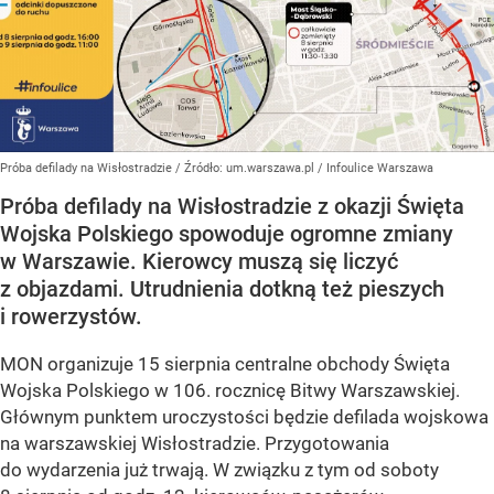
Próba defilady na Wisłostradzie
/ Źródło:
um.warszawa.pl / Infoulice Warszawa
Próba defilady na Wisłostradzie z okazji Święta
Wojska Polskiego spowoduje ogromne zmiany
w Warszawie. Kierowcy muszą się liczyć
z objazdami. Utrudnienia dotkną też pieszych
i rowerzystów.
MON organizuje 15 sierpnia centralne obchody Święta
Wojska Polskiego w 106. rocznicę Bitwy Warszawskiej.
Głównym punktem uroczystości będzie defilada wojskowa
na warszawskiej Wisłostradzie. Przygotowania
do wydarzenia już trwają. W związku z tym od soboty