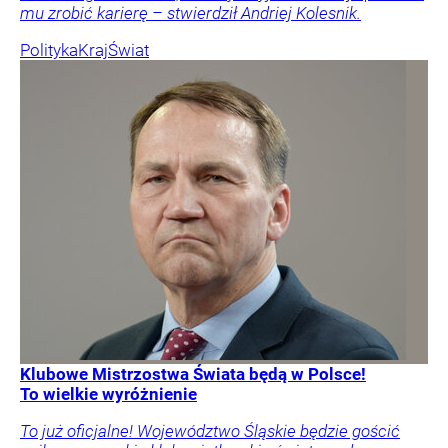
mu zrobić karierę – stwierdził Andriej Kolesnik.
Polityka
Kraj
Świat
Klubowe Mistrzostwa Świata będą w Polsce!
To wielkie wyróżnienie
To już oficjalne! Województwo Śląskie będzie gościć