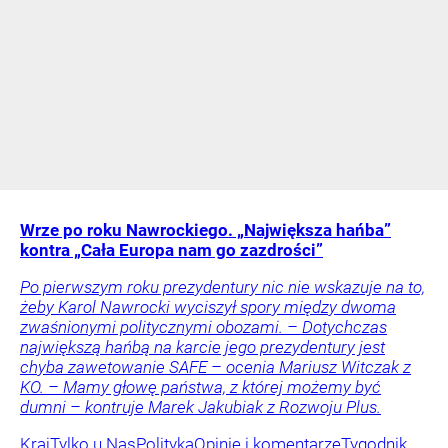
Wrze po roku Nawrockiego. „Największa hańba”
kontra „Cała Europa nam go zazdrości”
Po pierwszym roku prezydentury nic nie wskazuje na to,
żeby Karol Nawrocki wyciszył spory między dwoma
zwaśnionymi politycznymi obozami. – Dotychczas
największą hańbą na karcie jego prezydentury jest
chyba zawetowanie SAFE – ocenia Mariusz Witczak z
KO. – Mamy głowę państwa, z której możemy być
dumni – kontruje Marek Jakubiak z Rozwoju Plus.
Kraj
Tylko u Nas
Polityka
Opinie i komentarze
Tygodnik