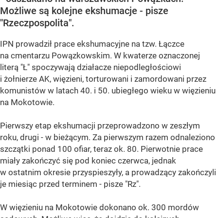
Możliwe są kolejne ekshumacje - pisze
"Rzeczpospolita".
IPN prowadził prace ekshumacyjne na tzw. Łączce
na cmentarzu Powązkowskim. W kwaterze oznaczonej
literą "Ł" spoczywają działacze niepodległościowi
i żołnierze AK, więzieni, torturowani i zamordowani przez
komunistów w latach 40. i 50. ubiegłego wieku w więzieniu
na Mokotowie.
Pierwszy etap ekshumacji przeprowadzono w zeszłym
roku, drugi - w bieżącym. Za pierwszym razem odnaleziono
szczątki ponad 100 ofiar, teraz ok. 80. Pierwotnie prace
miały zakończyć się pod koniec czerwca, jednak
w ostatnim okresie przyspieszyły, a prowadzący zakończyli
je miesiąc przed terminem - pisze "Rz".
W więzieniu na Mokotowie dokonano ok. 300 mordów