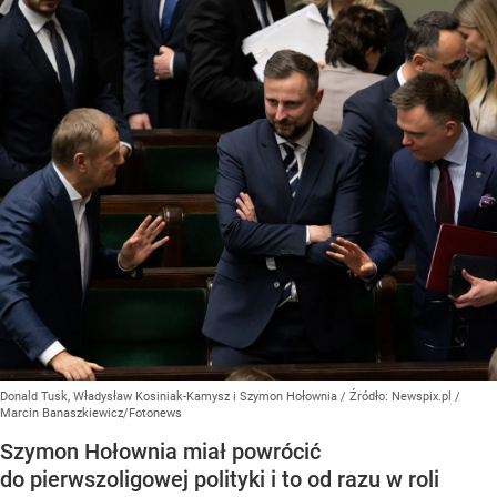
Donald Tusk, Władysław Kosiniak-Kamysz i Szymon Hołownia
/ Źródło:
Newspix.pl
/
Marcin Banaszkiewicz/Fotonews
Szymon Hołownia miał powrócić
do pierwszoligowej polityki i to od razu w roli