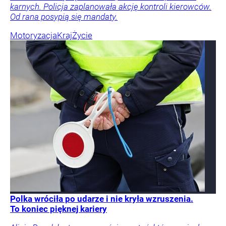
karnych. Policja zaplanowała akcję kontroli kierowców.
Od rana posypią się mandaty.
Motoryzacja
Kraj
Życie
Polka wróciła po udarze i nie kryła wzruszenia.
To koniec pięknej kariery