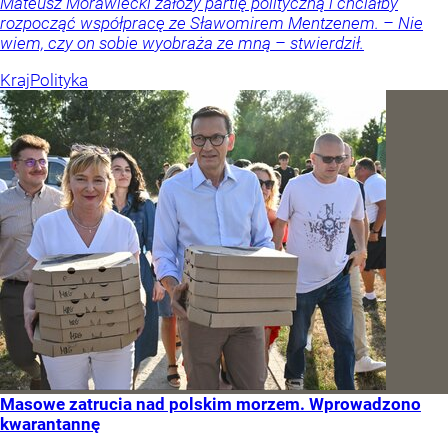
Mateusz Morawiecki założy partię polityczną i chciałby
rozpocząć współpracę ze Sławomirem Mentzenem. – Nie
wiem, czy on sobie wyobraża ze mną – stwierdził.
Kraj
Polityka
Masowe zatrucia nad polskim morzem. Wprowadzono
kwarantannę