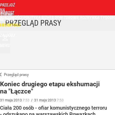
PRZEJDŹ
NA
WPROST
STRONĘ
WIADOMOŚCI
POLITYKA
BIZNES
DOM
ZDROWIE
ROZRYWKA
TYGODN
GŁÓWNĄ
PRZEGLĄD PRASY
UBSKRYBUJ
ZALOGUJ
MENU
Przegląd prasy
Koniec drugiego etapu ekshumacji
na "Łączce"
31
maja
2013
7:53
/
31
maja
2013
7:53
Ciała 200 osób - ofiar komunistycznego terroru
- odszukano na warszawskich Powązkach.