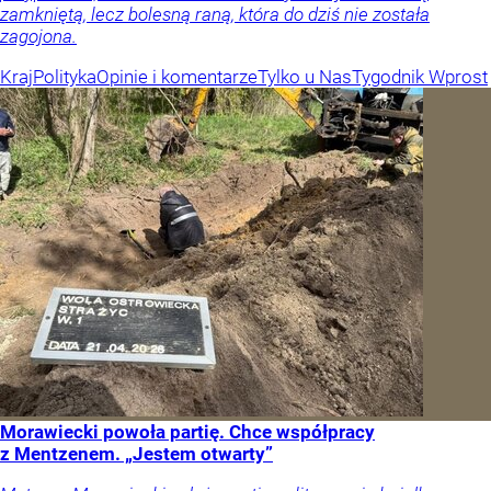
zamkniętą, lecz bolesną raną, która do dziś nie została
zagojona.
Kraj
Polityka
Opinie i komentarze
Tylko u Nas
Tygodnik Wprost
Morawiecki powoła partię. Chce współpracy
z Mentzenem. „Jestem otwarty”