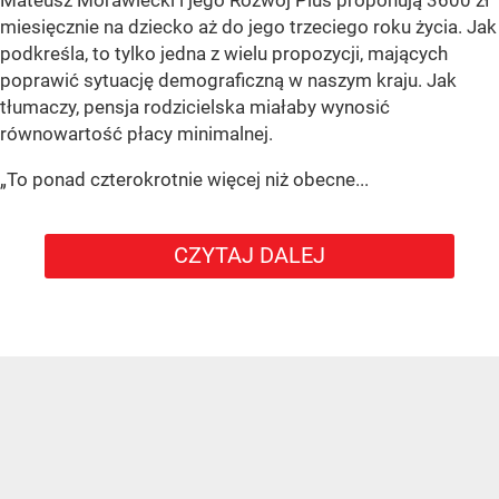
Mateusz Morawiecki i jego Rozwój Plus proponują 3600 zł
miesięcznie na dziecko aż do jego trzeciego roku życia. Jak
podkreśla, to tylko jedna z wielu propozycji, mających
poprawić sytuację demograficzną w naszym kraju. Jak
tłumaczy, pensja rodzicielska miałaby wynosić
równowartość płacy minimalnej.
„To ponad czterokrotnie więcej niż obecne...
CZYTAJ DALEJ