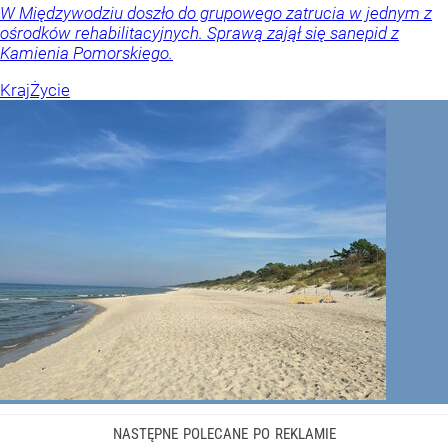
W Międzywodziu doszło do grupowego zatrucia w jednym z
ośrodków rehabilitacyjnych. Sprawą zajął się sanepid z
Kamienia Pomorskiego.
Kraj
Życie