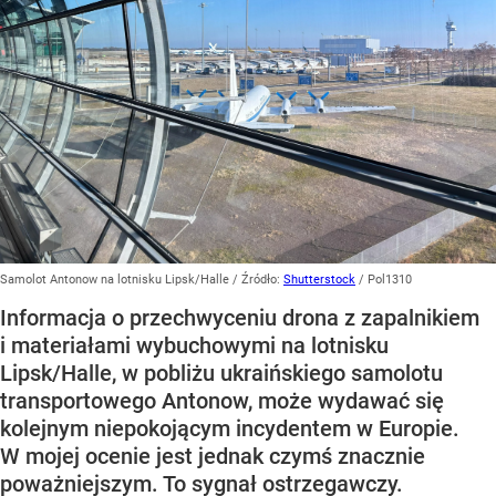
Samolot Antonow na lotnisku Lipsk/Halle
/ Źródło:
Shutterstock
/
Pol1310
Informacja o przechwyceniu drona z zapalnikiem
i materiałami wybuchowymi na lotnisku
Lipsk/Halle, w pobliżu ukraińskiego samolotu
transportowego Antonow, może wydawać się
kolejnym niepokojącym incydentem w Europie.
W mojej ocenie jest jednak czymś znacznie
poważniejszym. To sygnał ostrzegawczy.