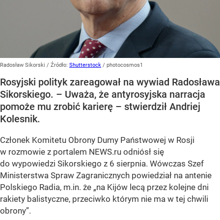
Radosław Sikorski
/ Źródło:
Shutterstock
/
photocosmos1
Rosyjski polityk zareagował na wywiad Radosława
Sikorskiego. – Uważa, że antyrosyjska narracja
pomoże mu zrobić karierę – stwierdził Andriej
Kolesnik.
Członek Komitetu Obrony Dumy Państwowej w Rosji
w rozmowie z portalem NEWS.ru odniósł się
do wypowiedzi Sikorskiego z 6 sierpnia. Wówczas Szef
Ministerstwa Spraw Zagranicznych powiedział na antenie
Polskiego Radia, m.in. że
„na Kijów lecą przez kolejne dni
rakiety balistyczne, przeciwko którym nie ma w tej chwili
obrony”
.