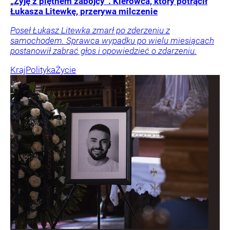
„Żyję z piętnem zabójcy”. Kierowca, który potrącił
Łukasza Litewkę, przerywa milczenie
Poseł Łukasz Litewka zmarł po zderzeniu z
samochodem. Sprawca wypadku po wielu miesiącach
postanowił zabrać głos i opowiedzieć o zdarzeniu.
Kraj
Polityka
Życie