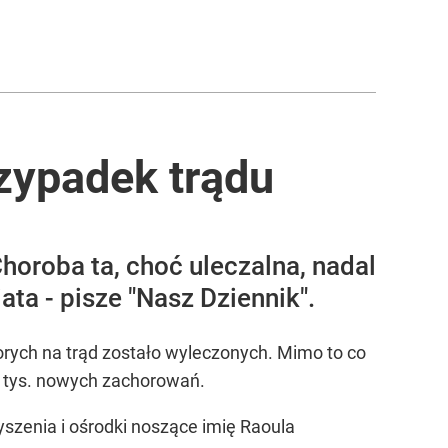
zypadek trądu
oroba ta, choć uleczalna, nadal
a - pisze "Nasz Dziennik".
horych na trąd zostało wyleczonych. Mimo to co
0 tys. nowych zachorowań.
szenia i ośrodki noszące imię Raoula