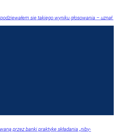
Spodziewałem się takiego wyniku głosowania – uznał.
aną przez banki praktykę składania „niby-