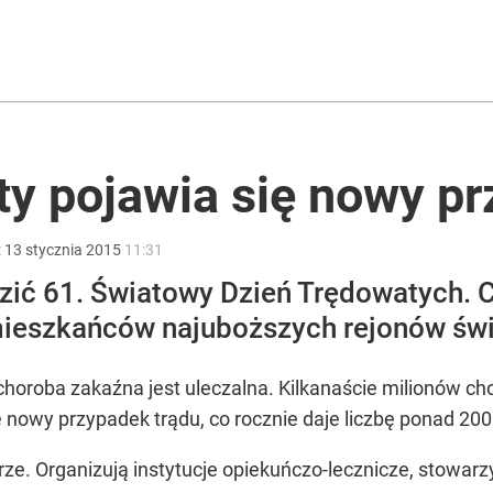
ter ujawnił powód
ty pojawia się nowy pr
:
13
stycznia
2015
11:31
i go Polacy. Sondaż dla „Wprost”
ić 61. Światowy Dzień Trędowatych. Ch
ieszkańców najuboższych rejonów świat
a choroba zakaźna jest uleczalna. Kilkanaście milionów c
ę nowy przypadek trądu, co rocznie daje liczbę ponad 20
e. Organizują instytucje opiekuńczo-lecznicze, stowarzy