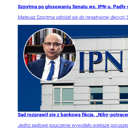
Szpytma po głosowaniu Senatu ws. IPN-u. Padły 
Mateusz Szpytma odniósł się do negatywnej decyzji 
Sąd rozprawił się z bankową fikcją. „Niby-potrąc
Jedno sądowe pouczenie wywołało większe poruszenie