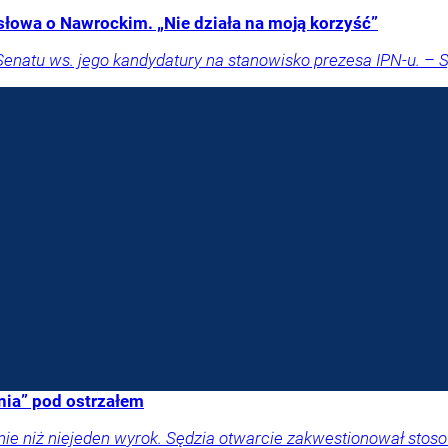
słowa o Nawrockim. „Nie działa na moją korzyść”
Senatu ws. jego kandydatury na stanowisko prezesa IPN-u. – 
enia” pod ostrzałem
 niż niejeden wyrok. Sędzia otwarcie zakwestionował stosow