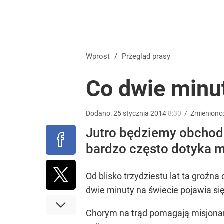
Zaginęły 3 siostry. Najmłodsza ma 14 lat
2
Wprost
/
Przegląd prasy
Dlaczego Andrzej Duda się nie udziela? Były minis
Co dwie minu
dodaj
Dodano:
25
stycznia
2014
8:30
/
Zmieniono
Nawrocki ma szansę na drugą kadencję? Tak ocenil
Jutro będziemy obchodz
bardzo często dotyka m
10
Od blisko trzydziestu lat ta groźn
dwie minuty na świecie pojawia si
Chorym na trąd pomagają misjonarz