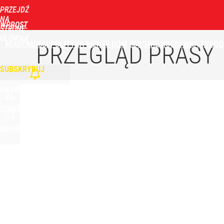
PRZEJDŹ
Udostępnij
6
Skomentuj
NA
WPROST
STRONĘ
GŁÓWNĄ
WIADOMOŚCI
POLITYKA
BIZNES
DOM
ZDROWIE
ROZRYWKA
TYGOD
Turystka na plaży w Ustce zaalarmowała służby. Ob
PRZEGLĄD PRASY
SUBSKRYBUJ
dodaj
ZALOGUJ
Nawrocki ma szansę na drugą kadencję? Tak ocenil
SZUKAJ
MENU
8
Wtedy może nastąpić przełom w Trybunale Konstyt
dodaj