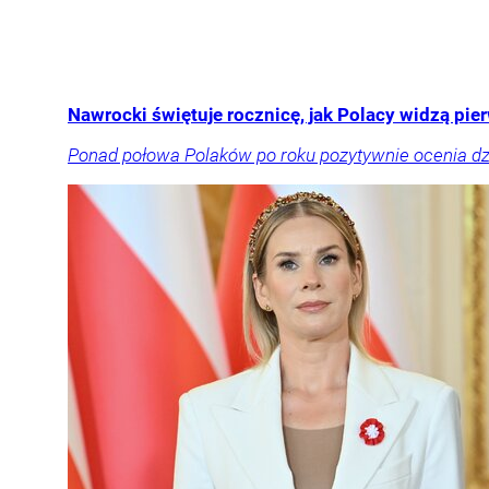
Nawrocki świętuje rocznicę, jak Polacy widzą pi
Ponad połowa Polaków po roku pozytywnie ocenia dzi