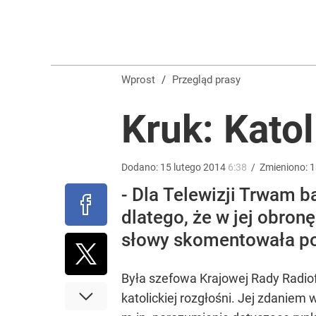
Farmacja: wzrost pod presją. co czeka branżę do 
dodaj
Wprost
/
Przegląd prasy
Wrze po roku Nawrockiego. „Największa hańba” ko
Kruk: Katol
15
Dodano:
15
lutego
2014
6:38
/
Zmieniono:
1
Vistula x LOT: Elegancja w podróży. Premiera wspó
- Dla Telewizji Trwam b
dlatego, że w jej obro
dodaj
słowy skomentowała pos
Była szefowa Krajowej Rady Radiofo
katolickiej rozgłośni. Jej zdanie