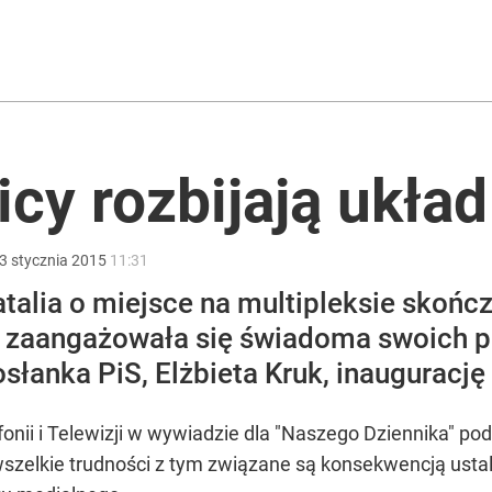
2030 roku?
ntra „Cała Europa nam go zazdrości”
icy rozbijają układ
3
stycznia
2015
11:31
lnej kolekcji kapsułowej
atalia o miejsce na multipleksie skończ
nę zaangażowała się świadoma swoich 
łanka PiS, Elżbieta Kruk, inauguracj
nii i Telewizji w wywiadzie dla "Naszego Dziennika" pod
m wszelkie trudności z tym związane są konsekwencją ust