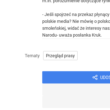
m.in. porozumienie dotyczące ryn
- Jeśli spojrzeć na przekaz płynący
polskie media? Nie mówię o polskoś
smoleńskiej, widać że interesy na
Narodu- uważa posłanka Kruk.
Przegląd prasy
UDO