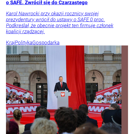
o SAFE. Zwrócił się do Czarzastego
Karol Nawrocki przy okazji rocznicy swojej
prezydentury wrócił do ustawy o SAFE 0 proc.
Podkreślał, że obecnie projekt ten firmuje członek
koalicji rządzącej.
Kraj
Polityka
Gospodarka