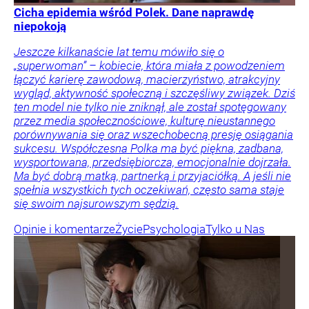
Cicha epidemia wśród Polek. Dane naprawdę
niepokoją
Jeszcze kilkanaście lat temu mówiło się o
„superwoman” – kobiecie, która miała z powodzeniem
łączyć karierę zawodową, macierzyństwo, atrakcyjny
wygląd, aktywność społeczną i szczęśliwy związek. Dziś
ten model nie tylko nie zniknął, ale został spotęgowany
przez media społecznościowe, kulturę nieustannego
porównywania się oraz wszechobecną presję osiągania
sukcesu. Współczesna Polka ma być piękna, zadbana,
wysportowana, przedsiębiorcza, emocjonalnie dojrzała.
Ma być dobrą matką, partnerką i przyjaciółką. A jeśli nie
spełnia wszystkich tych oczekiwań, często sama staje
się swoim najsurowszym sędzią.
Opinie i komentarze
Życie
Psychologia
Tylko u Nas