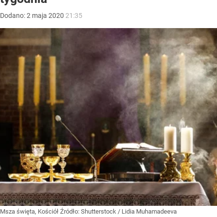
Dodano:
2
maja
2020
21:35
Msza święta, Kościół
Źródło:
Shutterstock
/
Lidia Muhamadeeva