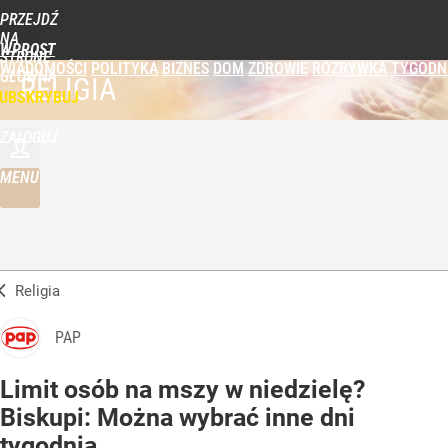
PRZEJDŹ
NA
WPROST
STRONĘ
WIADOMOŚCI
POLITYKA
BIZNES
DOM
ZDROWIE
ROZRYWKA
TYGODN
GŁÓWNĄ
RELIGIA
UBSKRYBUJ
ZALOGUJ
MENU
Religia
PAP
Limit osób na mszy w niedzielę?
Biskupi: Można wybrać inne dni
tygodnia