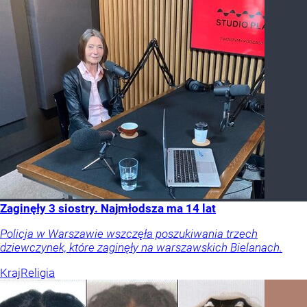
Zaginęły 3 siostry. Najmłodsza ma 14 lat
Policja w Warszawie wszczęła poszukiwania trzech
dziewczynek, które zaginęły na warszawskich Bielanach.
Kraj
Religia