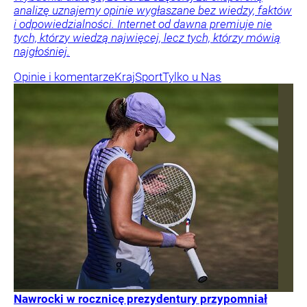
analizę uznajemy opinie wygłaszane bez wiedzy, faktów
i odpowiedzialności. Internet od dawna premiuje nie
tych, którzy wiedzą najwięcej, lecz tych, którzy mówią
najgłośniej.
Opinie i komentarze
Kraj
Sport
Tylko u Nas
Nawrocki w rocznicę prezydentury przypomniał