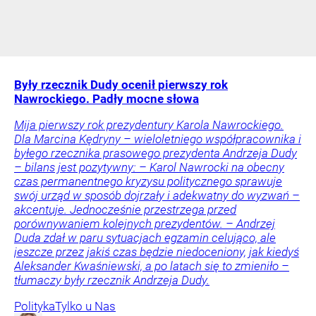
Były rzecznik Dudy ocenił pierwszy rok
Nawrockiego. Padły mocne słowa
Mija pierwszy rok prezydentury Karola Nawrockiego.
Dla Marcina Kędryny – wieloletniego współpracownika i
byłego rzecznika prasowego prezydenta Andrzeja Dudy
– bilans jest pozytywny: – Karol Nawrocki na obecny
czas permanentnego kryzysu politycznego sprawuje
swój urząd w sposób dojrzały i adekwatny do wyzwań –
akcentuje. Jednocześnie przestrzega przed
porównywaniem kolejnych prezydentów. – Andrzej
Duda zdał w paru sytuacjach egzamin celująco, ale
jeszcze przez jakiś czas będzie niedoceniony, jak kiedyś
Aleksander Kwaśniewski, a po latach się to zmieniło –
tłumaczy były rzecznik Andrzeja Dudy.
Polityka
Tylko u Nas