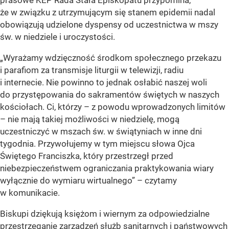
prasowe KEP Rada Stała Episkopatu przypomina,
że w związku z utrzymującym się stanem epidemii nadal
obowiązują udzielone dyspensy od uczestnictwa w mszy
św. w niedziele i uroczystości.
„Wyrażamy wdzięczność środkom społecznego przekazu
i parafiom za transmisje liturgii w telewizji, radiu
i internecie. Nie powinno to jednak osłabić naszej woli
do przystępowania do sakramentów świętych w naszych
kościołach. Ci, którzy – z powodu wprowadzonych limitów
– nie mają takiej możliwości w niedzielę, mogą
uczestniczyć w mszach św. w świątyniach w inne dni
tygodnia. Przywołujemy w tym miejscu słowa Ojca
Świętego Franciszka, który przestrzegł przed
niebezpieczeństwem ograniczania praktykowania wiary
wyłącznie do wymiaru wirtualnego”
– czytamy
w komunikacie.
Biskupi dziękują księżom i wiernym za odpowiedzialne
przestrzeganie zarządzeń służb sanitarnych i państwowych