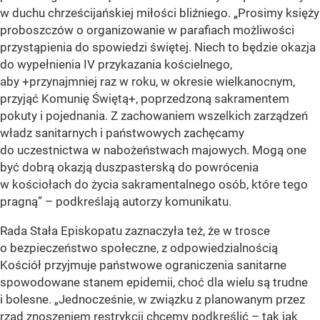
w duchu chrześcijańskiej miłości bliźniego.
„Prosimy księży
proboszczów o organizowanie w parafiach możliwości
przystąpienia do spowiedzi świętej. Niech to będzie okazja
do wypełnienia IV przykazania kościelnego,
aby +przynajmniej raz w roku, w okresie wielkanocnym,
przyjąć Komunię Świętą+, poprzedzoną sakramentem
pokuty i pojednania. Z zachowaniem wszelkich zarządzeń
władz sanitarnych i państwowych zachęcamy
do uczestnictwa w nabożeństwach majowych. Mogą one
być dobrą okazją duszpasterską do powrócenia
w kościołach do życia sakramentalnego osób, które tego
pragną”
– podkreślają autorzy komunikatu.
Rada Stała Episkopatu zaznaczyła też, że w trosce
o bezpieczeństwo społeczne, z odpowiedzialnością
Kościół przyjmuje państwowe ograniczenia sanitarne
spowodowane stanem epidemii, choć dla wielu są trudne
i bolesne.
„Jednocześnie, w związku z planowanym przez
rząd znoszeniem restrykcji chcemy podkreślić – tak jak