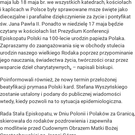
maja lub 18 maja br. we wszystkich katedrach, kościołach
i kaplicach w Polsce były sprawowane msze święte jako
diecezjalne i parafialne dziękczynienie za życie i pontyfikat
św. Jana Pawła II. Ponadto w niedzielę 17 maja będzie
czytany w kościołach list Prezydium Konferencji
Episkopatu Polski na 100-lecie urodzin papieża Polaka.
Zapraszamy do zaangażowania się w obchody stulecia
urodzin naszego wielkiego Rodaka poprzez przypominanie
jego nauczania, świadectwa życia, twórczości oraz przez
wsparcie dzieł charytatywnych
„ – napisali biskupi.
Poinformowali również, że nowy termin przełożonej
beatyfikacji prymasa Polski kard. Stefana Wyszyńskiego
zostanie ustalony i podany do publicznej wiadomości
wtedy, kiedy pozwoli na to sytuacja epidemiologiczna.
Rada Stała Episkopatu, w Dniu Polonii i Polaków za Granicą,
skierowała do rodaków pozdrowienia i zapewniła
o modlitwie przed Cudownym Obrazem Matki Bożej