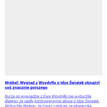
Wróbel: Wywiad z Woydyłło o Idze Świątek obnażył
coś znacznie gorszego
Burza po wywiadzie z Ewą Woydyłło nie wybuchła
dlatego, że padły kontrowersyjne słowa o Idze Świątek.
Wybuchła dlatego, że coraz częściej za ekspercką