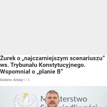
Żurek o „najczarniejszym scenariuszu”
ws. Trybunału Konstytucyjnego.
Wspomniał o „planie B”
Dodano:
dzisiaj
6:14