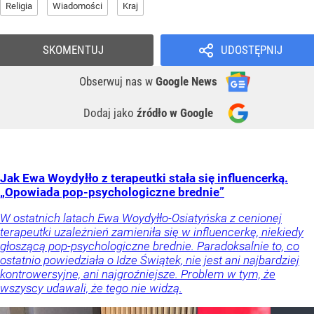
Religia
Wiadomości
Kraj
SKOMENTUJ
UDOSTĘPNIJ
Obserwuj nas
w
Google News
Dodaj jako
źródło w Google
Jak Ewa Woydyłło z terapeutki stała się influencerką.
„Opowiada pop-psychologiczne brednie”
W ostatnich latach Ewa Woydyłło-Osiatyńska z cenionej
terapeutki uzależnień zamieniła się w influencerkę, niekiedy
głoszącą pop-psychologiczne brednie. Paradoksalnie to, co
ostatnio powiedziała o Idze Świątek, nie jest ani najbardziej
kontrowersyjne, ani najgroźniejsze. Problem w tym, że
wszyscy udawali, że tego nie widzą.