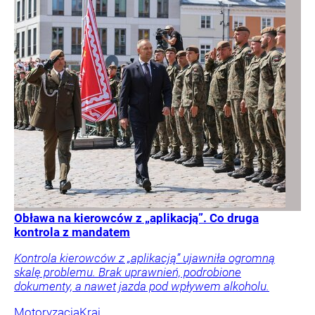
Obława na kierowców z „aplikacją”. Co druga
kontrola z mandatem
Kontrola kierowców z „aplikacją” ujawniła ogromną
skalę problemu. Brak uprawnień, podrobione
dokumenty, a nawet jazda pod wpływem alkoholu.
Motoryzacja
Kraj