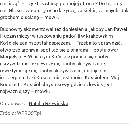
nie liczą". – Czy ktoś stanął po mojej stronie? Do tej pory
nie. Głośno wołam, głośno krzyczę, za siebie, za innych. Jak
grochem o ścianę – mówił.
Duchowny skomentował też doniesienia, jakoby Jan Paweł
II uczestniczył w tuszowaniu pedofilii w krakowskim
Kośćiele zanim został papieżem. – Trzeba to sprawdzić,
otworzyć archiwa, spotkać się z ofiarami – postulował
Mogielski. –
W naszym Kościele pomija się osoby
skrzywdzone, lekceważy się osoby skrzywdzone,
rewiktymizuje się osoby skrzywdzone, dodaje się
im cierpień. Taki Kościół nie jest moim Kościołem. Mój
Kościół to Kościół chrystusowy, gdzie człowiek jest
najważniejszy – mówił.
Opracowała:
Natalia Rzewińska
Źródło:
WPROST.pl