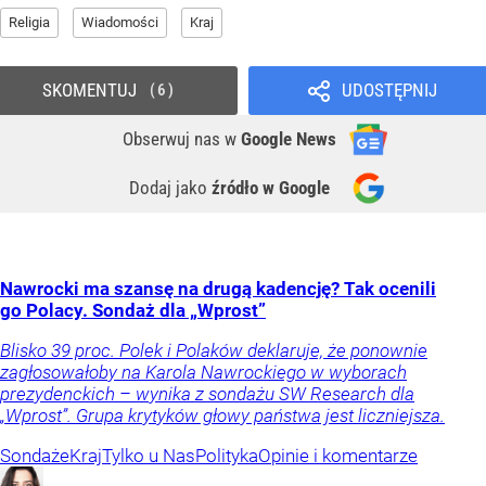
Religia
Wiadomości
Kraj
SKOMENTUJ
UDOSTĘPNIJ
6
Obserwuj nas
w
Google News
Dodaj jako
źródło w Google
Nawrocki ma szansę na drugą kadencję? Tak ocenili
go Polacy. Sondaż dla „Wprost”
Blisko 39 proc. Polek i Polaków deklaruje, że ponownie
zagłosowałoby na Karola Nawrockiego w wyborach
prezydenckich – wynika z sondażu SW Research dla
„Wprost”. Grupa krytyków głowy państwa jest liczniejsza.
Sondaże
Kraj
Tylko u Nas
Polityka
Opinie i komentarze