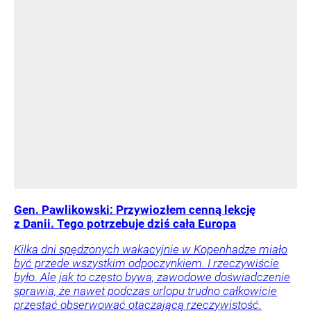
Gen. Pawlikowski: Przywiozłem cenną lekcję
z Danii. Tego potrzebuje dziś cała Europa
Kilka dni spędzonych wakacyjnie w Kopenhadze miało
być przede wszystkim odpoczynkiem. I rzeczywiście
było. Ale jak to często bywa, zawodowe doświadczenie
sprawia, że nawet podczas urlopu trudno całkowicie
przestać obserwować otaczającą rzeczywistość.