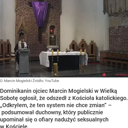
O. Marcin Mogielski
Źródło:
YouTube
Dominikanin ojciec Marcin Mogielski w Wielką
Sobotę ogłosił, że odszedł z Kościoła katolickiego.
„Odkryłem, że ten system nie chce zmian” –
podsumował duchowny, który publicznie
upominał się o ofiary nadużyć seksualnych
w Kościele.