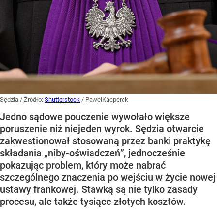
Sędzia
/ Źródło:
Shutterstock
/
PawelKacperek
Jedno sądowe pouczenie wywołało większe
poruszenie niż niejeden wyrok. Sędzia otwarcie
zakwestionował stosowaną przez banki praktykę
składania „niby-oświadczeń”, jednocześnie
pokazując problem, który może nabrać
szczególnego znaczenia po wejściu w życie nowej
ustawy frankowej. Stawką są nie tylko zasady
procesu, ale także tysiące złotych kosztów.