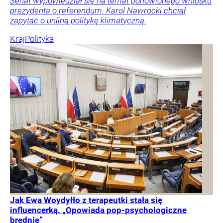
Senat wypowiedział się na temat ponowionego wniosku
prezydenta o referendum. Karol Nawrocki chciał
zapytać o unijną politykę klimatyczną.
Kraj
Polityka
Jak Ewa Woydyłło z terapeutki stała się
influencerką. „Opowiada pop-psychologiczne
brednie”