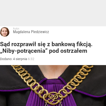
Autor:
Magdalena Pledziewicz
Sąd rozprawił się z bankową fikcją.
„Niby-potrącenia” pod ostrzałem
Dodano:
4
sierpnia
6:32