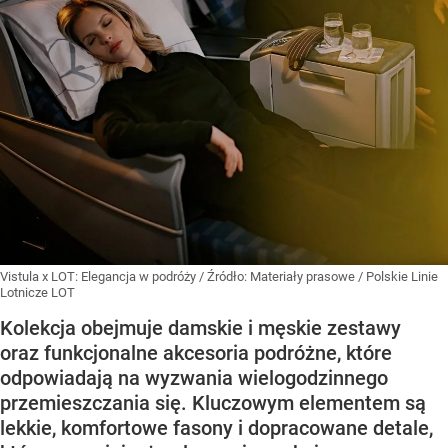
Vistula x LOT: Elegancja w podróży
/ Źródło:
Materiały prasowe
/
Polskie Linie
Lotnicze LOT
Kolekcja obejmuje damskie i męskie zestawy
oraz funkcjonalne akcesoria podróżne, które
odpowiadają na wyzwania wielogodzinnego
przemieszczania się. Kluczowym elementem są
lekkie, komfortowe fasony i dopracowane detale,