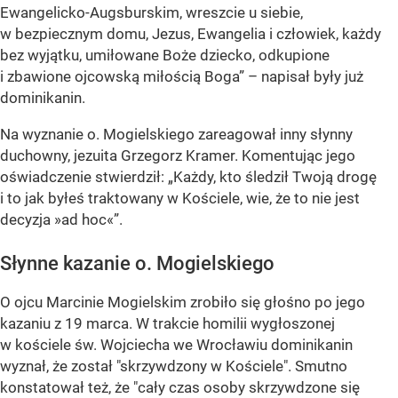
Ewangelicko-Augsburskim, wreszcie u siebie,
w bezpiecznym domu, Jezus, Ewangelia i człowiek, każdy
bez wyjątku, umiłowane Boże dziecko, odkupione
i zbawione ojcowską miłością Boga”
– napisał były już
dominikanin.
Na wyznanie o. Mogielskiego zareagował inny słynny
duchowny, jezuita Grzegorz Kramer. Komentując jego
oświadczenie stwierdził:
„Każdy, kto śledził Twoją drogę
i to jak byłeś traktowany w Kościele, wie, że to nie jest
decyzja »ad hoc«”
.
Słynne kazanie o. Mogielskiego
O ojcu Marcinie Mogielskim zrobiło się głośno po jego
kazaniu z 19 marca. W trakcie homilii wygłoszonej
w kościele św. Wojciecha we Wrocławiu dominikanin
wyznał, że został "skrzywdzony w Kościele". Smutno
konstatował też, że "cały czas osoby skrzywdzone się