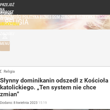
PRZEJDŹ
NA
WPROST
STRONĘ
WIADOMOŚCI
POLITYKA
BIZNES
DOM
ZDROWIE
ROZRYWKA
TYGODN
GŁÓWNĄ
RELIGIA
UBSKRYBUJ
ZALOGUJ
MENU
Religia
Słynny dominikanin odszedł z Kościoła
katolickiego. „Ten system nie chce
zmian”
Dodano:
8
kwietnia
2023
15:19