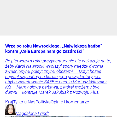
Wrze po roku Nawrockiego. „Największa hańba”
kontra „Cała Europa nam go zazdrości”
Po pierwszym roku prezydentury nic nie wskazuje na to,
żeby Karol Nawrocki wyciszył spory między dwoma
zwaśnionymi politycznymi obozami. – Dotychczas
największą hańbą na karcie jego prezydentury jest
chyba zawetowanie SAFE – ocenia Mariusz Witczak z
KO. – Mamy głowę państwa, z której możemy być
dumni – kontruje Marek Jakubiak z Rozwoju Plus.
Kraj
Tylko u Nas
Polityka
Opinie i komentarze
Magdalena
Frindt