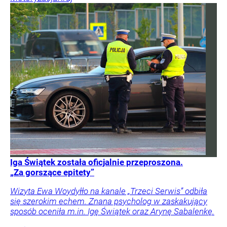
Iga Świątek została oficjalnie przeproszona.
„Za gorszące epitety”
Wizyta Ewa Woydyłło na kanale „Trzeci Serwis” odbiła
się szerokim echem. Znana psycholog w zaskakujący
sposób oceniła m.in. Igę Świątek oraz Arynę Sabalenkę.