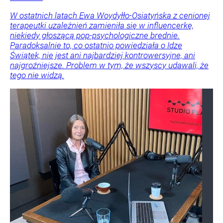
W ostatnich latach Ewa Woydyłło-Osiatyńska z cenionej
terapeutki uzależnień zamieniła się w influencerkę,
niekiedy głoszącą pop-psychologiczne brednie.
Paradoksalnie to, co ostatnio powiedziała o Idze
Świątek, nie jest ani najbardziej kontrowersyjne, ani
najgroźniejsze. Problem w tym, że wszyscy udawali, że
tego nie widzą.