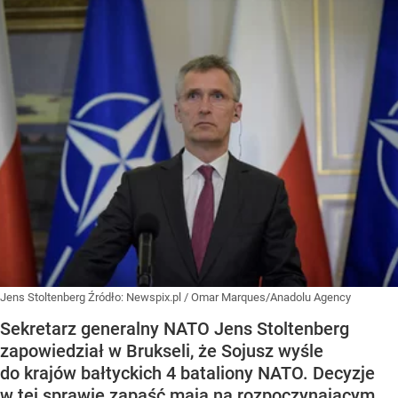
Jens Stoltenberg
Źródło:
Newspix.pl
/
Omar Marques/Anadolu Agency
Sekretarz generalny NATO Jens Stoltenberg
zapowiedział w Brukseli, że Sojusz wyśle
do krajów bałtyckich 4 bataliony NATO. Decyzje
w tej sprawie zapaść mają na rozpoczynającym