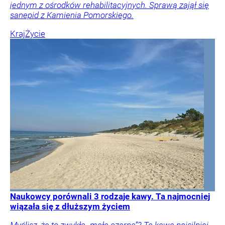
jednym z ośrodków rehabilitacyjnych. Sprawą zajął się
sanepid z Kamienia Pomorskiego.
Kraj
Życie
Naukowcy porównali 3 rodzaje kawy. Ta najmocniej
wiązała się z dłuższym życiem
Myślisz, że to zwykła „mała czarna”? Ta kawa najsilniej