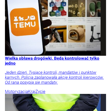
Wielka obława drogówki. Będą kontrolować tylko
jedno
Jeden dzień. Tysiące kontroli, mandatów i punktów
karnych. Policja zaplanowała akcję kontroli kierowców.
Od rana posypią się mandaty.
Motoryzacja
Kraj
Życie