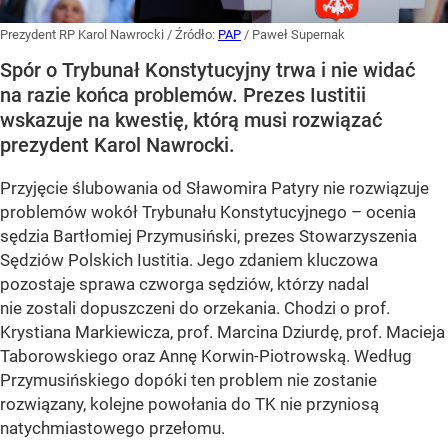
Prezydent RP Karol Nawrocki
/ Źródło:
PAP
/
Paweł Supernak
Spór o Trybunał Konstytucyjny trwa i nie widać
na razie końca problemów. Prezes Iustitii
wskazuje na kwestię, którą musi rozwiązać
prezydent Karol Nawrocki.
Przyjęcie ślubowania od Sławomira Patyry nie rozwiązuje
problemów wokół Trybunału Konstytucyjnego – ocenia
sędzia Bartłomiej Przymusiński, prezes Stowarzyszenia
Sędziów Polskich Iustitia. Jego zdaniem kluczowa
pozostaje sprawa czworga sędziów, którzy nadal
nie zostali dopuszczeni do orzekania. Chodzi o prof.
Krystiana Markiewicza, prof. Marcina Dziurdę, prof. Macieja
Taborowskiego oraz Annę Korwin-Piotrowską. Według
Przymusińskiego dopóki ten problem nie zostanie
rozwiązany, kolejne powołania do TK nie przyniosą
natychmiastowego przełomu.