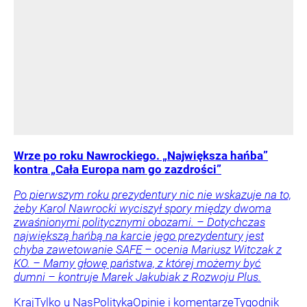
Wrze po roku Nawrockiego. „Największa hańba”
kontra „Cała Europa nam go zazdrości”
Po pierwszym roku prezydentury nic nie wskazuje na to,
żeby Karol Nawrocki wyciszył spory między dwoma
zwaśnionymi politycznymi obozami. – Dotychczas
największą hańbą na karcie jego prezydentury jest
chyba zawetowanie SAFE – ocenia Mariusz Witczak z
KO. – Mamy głowę państwa, z której możemy być
dumni – kontruje Marek Jakubiak z Rozwoju Plus.
Kraj
Tylko u Nas
Polityka
Opinie i komentarze
Tygodnik