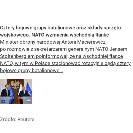
Cztery bojowe grupy batalionowe oraz składy sprzętu
wojskowego. NATO wzmacnia wschodnią flankę
Minister obrony narodowej Antoni Macierewicz
po rozmowie z sekretarzarem generalnym NATO Jensem
Stoltenbergiem poinformował, że na wschodniej flance
NATO, w tym w Polsce stacjonować rotacyjnie będą cztery
bojowe grupy batalionowe...
Źródło:
Reuters