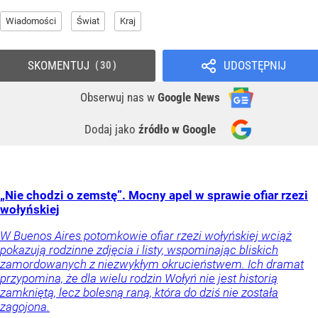
Wiadomości
Świat
Kraj
SKOMENTUJ
UDOSTĘPNIJ
30
Obserwuj nas
w
Google News
Dodaj jako
źródło w Google
„Nie chodzi o zemstę”. Mocny apel w sprawie ofiar rzezi
wołyńskiej
W Buenos Aires potomkowie ofiar rzezi wołyńskiej wciąż
pokazują rodzinne zdjęcia i listy, wspominając bliskich
zamordowanych z niezwykłym okrucieństwem. Ich dramat
przypomina, że dla wielu rodzin Wołyń nie jest historią
zamkniętą, lecz bolesną raną, która do dziś nie została
zagojona.