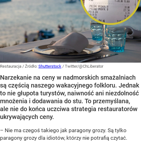
Restauracja
/ Źródło:
Shutterstock
/
Twitter/@ChLiberator
Narzekanie na ceny w nadmorskich smażalniach
są częścią naszego wakacyjnego folkloru. Jednak
to nie głupota turystów, naiwność ani niezdolność
mnożenia i dodawania do stu. To przemyślana,
ale nie do końca uczciwa strategia restauratorów
ukrywających ceny.
– Nie ma czegoś takiego jak paragony grozy. Są tylko
paragony grozy dla idiotów, którzy nie potrafią czytać.