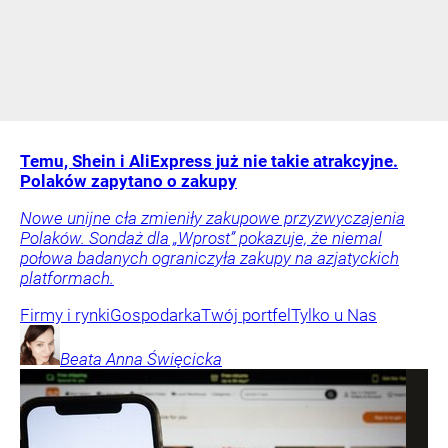
Temu, Shein i AliExpress już nie takie atrakcyjne.
Polaków zapytano o zakupy
Nowe unijne cła zmieniły zakupowe przyzwyczajenia
Polaków. Sondaż dla „Wprost” pokazuje, że niemal
połowa badanych ograniczyła zakupy na azjatyckich
platformach.
Firmy i rynki
Gospodarka
Twój portfel
Tylko u Nas
Beata Anna
Święcicka