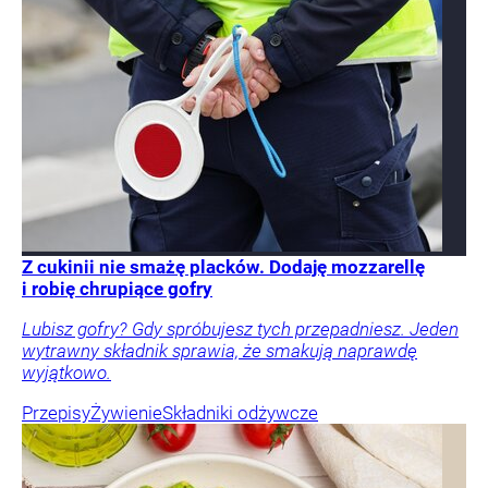
Z cukinii nie smażę placków. Dodaję mozzarellę
i robię chrupiące gofry
Lubisz gofry? Gdy spróbujesz tych przepadniesz. Jeden
wytrawny składnik sprawia, że smakują naprawdę
wyjątkowo.
Przepisy
Żywienie
Składniki odżywcze