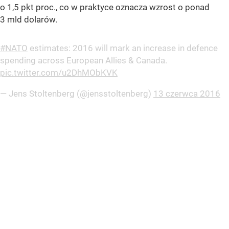
o 1,5 pkt proc., co w praktyce oznacza wzrost o ponad
3 mld dolarów.
#NATO
estimates: 2016 will mark an increase in defence
spending across European Allies & Canada.
pic.twitter.com/u2DhMObKVK
— Jens Stoltenberg (@jensstoltenberg)
13 czerwca 2016