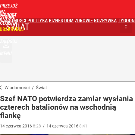
PRZEJDŹ
NA
WPROST
STRONĘ
WIADOMOŚCI
POLITYKA
BIZNES
DOM
ZDROWIE
ROZRYWKA
TYGODN
GŁÓWNĄ
ŚWIAT
UBSKRYBUJ
ZALOGUJ
MENU
Wiadomości
/
Świat
Szef NATO potwierdza zamiar wysłania
czterech batalionów na wschodnią
flankę
14
czerwca
2016
8:28
/
14
czerwca
2016
8:41