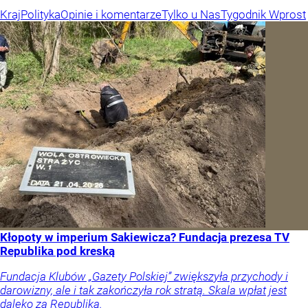
Kraj
Polityka
Opinie i komentarze
Tylko u Nas
Tygodnik Wprost
Kłopoty w imperium Sakiewicza? Fundacja prezesa TV
Republika pod kreską
Fundacja Klubów „Gazety Polskiej” zwiększyła przychody i
darowizny, ale i tak zakończyła rok stratą. Skala wpłat jest
daleko za Republiką.