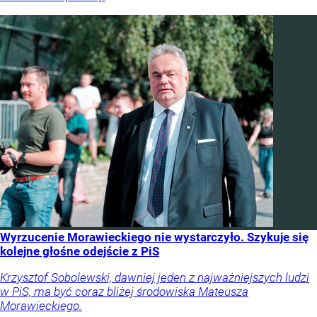
Wyrzucenie Morawieckiego nie wystarczyło. Szykuje się
kolejne głośne odejście z PiS
Krzysztof Sobolewski, dawniej jeden z najważniejszych ludzi
w PiS, ma być coraz bliżej środowiska Mateusza
Morawieckiego.