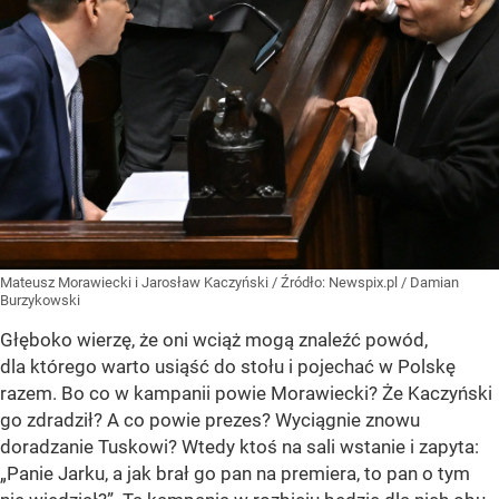
Mateusz Morawiecki i Jarosław Kaczyński
/ Źródło:
Newspix.pl
/
Damian
Burzykowski
Głęboko wierzę, że oni wciąż mogą znaleźć powód,
dla którego warto usiąść do stołu i pojechać w Polskę
razem. Bo co w kampanii powie Morawiecki? Że Kaczyński
go zdradził? A co powie prezes? Wyciągnie znowu
doradzanie Tuskowi? Wtedy ktoś na sali wstanie i zapyta:
„Panie Jarku, a jak brał go pan na premiera, to pan o tym