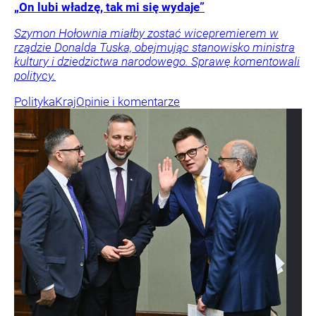
„On lubi władzę, tak mi się wydaje”
Szymon Hołownia miałby zostać wicepremierem w
rządzie Donalda Tuska, obejmując stanowisko ministra
kultury i dziedzictwa narodowego. Sprawę komentowali
politycy.
Polityka
Kraj
Opinie i komentarze