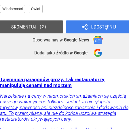
Wiadomości
Świat
SKOMENTUJ
UDOSTĘPNIJ
2
Obserwuj nas
w
Google News
Dodaj jako
źródło w Google
Tajemnica paragonów grozy. Tak restauratorzy
manipulują cenami nad morzem
Narzekanie na ceny w nadmorskich smażalniach są częścią
naszego wakacyjnego folkloru. Jednak to nie głupota
turystów, naiwność ani niezdolność mnożenia i dodawania do
stu. To przemyślana, ale nie do końca uczciwa strategia
restauratorów ukrywających ceny.