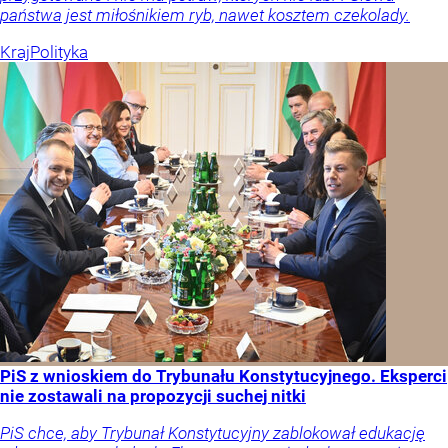
państwa jest miłośnikiem ryb, nawet kosztem czekolady.
Kraj
Polityka
PiS z wnioskiem do Trybunału Konstytucyjnego. Eksperci
nie zostawali na propozycji suchej nitki
PiS chce, aby Trybunał Konstytucyjny zablokował edukację