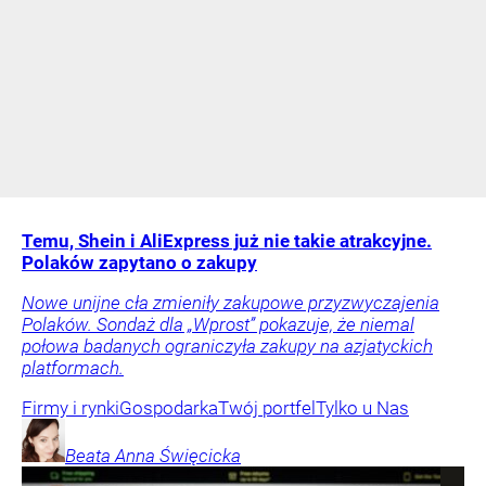
Temu, Shein i AliExpress już nie takie atrakcyjne.
Polaków zapytano o zakupy
Nowe unijne cła zmieniły zakupowe przyzwyczajenia
Polaków. Sondaż dla „Wprost” pokazuje, że niemal
połowa badanych ograniczyła zakupy na azjatyckich
platformach.
Firmy i rynki
Gospodarka
Twój portfel
Tylko u Nas
Beata Anna
Święcicka