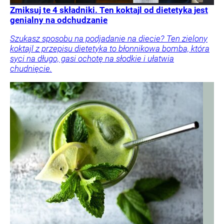
Zmiksuj te 4 składniki. Ten koktajl od dietetyka jest
genialny na odchudzanie
Szukasz sposobu na podjadanie na diecie? Ten zielony
koktajl z przepisu dietetyka to błonnikowa bomba, która
syci na długo, gasi ochotę na słodkie i ułatwia
chudnięcie.