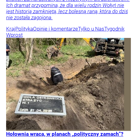
Ich dramat przypomina, że dla wielu rodzin Wołyń nie
jest historią zamkniętą, lecz bolesną raną, która do dziś
nie została zagojona.
Kraj
Polityka
Opinie i komentarze
Tylko u Nas
Tygodnik
Wprost
Hołownia wraca, w planach „polityczny zamach”?