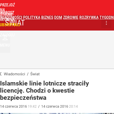
PRZEJDŹ
NA
WPROST
STRONĘ
WIADOMOŚCI
POLITYKA
BIZNES
DOM
ZDROWIE
ROZRYWKA
TYGODN
GŁÓWNĄ
ŚWIAT
UBSKRYBUJ
ZALOGUJ
MENU
Wiadomości
/
Świat
Islamskie linie lotnicze straciły
licencję. Chodzi o kwestie
bezpieczeństwa
14
czerwca
2016
19:42
/
14
czerwca
2016
20:14