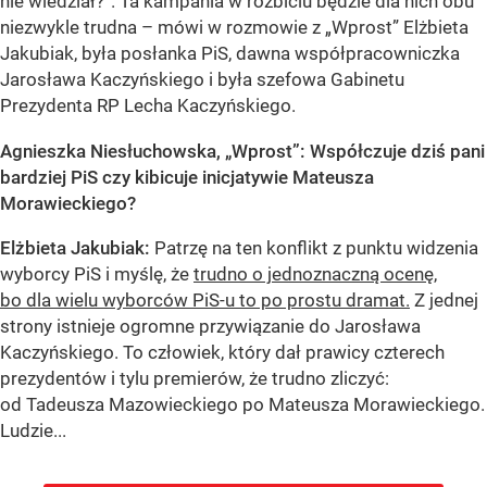
nie wiedział?”. Ta kampania w rozbiciu będzie dla nich obu
niezwykle trudna – mówi w rozmowie z „Wprost” Elżbieta
Jakubiak, była posłanka PiS, dawna współpracowniczka
Jarosława Kaczyńskiego i była szefowa Gabinetu
Prezydenta RP Lecha Kaczyńskiego.
Agnieszka Niesłuchowska, „Wprost”: Współczuje dziś pani
bardziej PiS czy kibicuje inicjatywie Mateusza
Morawieckiego?
Elżbieta Jakubiak:
Patrzę na ten konflikt z punktu widzenia
wyborcy PiS i myślę, że
trudno o jednoznaczną ocenę,
bo dla wielu wyborców PiS-u to po prostu dramat.
Z jednej
strony istnieje ogromne przywiązanie do Jarosława
Kaczyńskiego. To człowiek, który dał prawicy czterech
prezydentów i tylu premierów, że trudno zliczyć:
od Tadeusza Mazowieckiego po Mateusza Morawieckiego.
Ludzie...