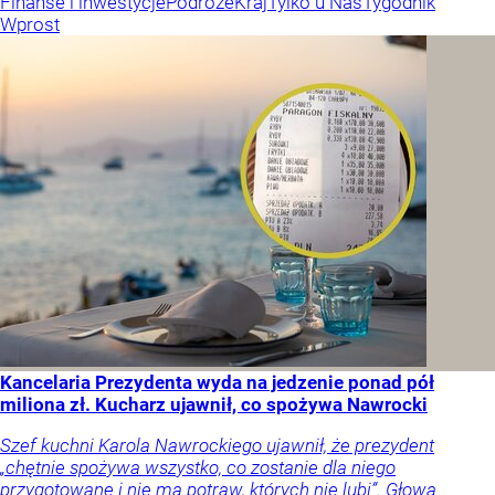
Finanse i inwestycje
Podróże
Kraj
Tylko u Nas
Tygodnik
Wprost
Kancelaria Prezydenta wyda na jedzenie ponad pół
miliona zł. Kucharz ujawnił, co spożywa Nawrocki
Szef kuchni Karola Nawrockiego ujawnił, że prezydent
„chętnie spożywa wszystko, co zostanie dla niego
przygotowane i nie ma potraw, których nie lubi”. Głowa