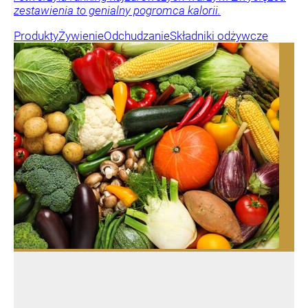
zestawienia to genialny pogromca kalorii.
Produkty
Żywienie
Odchudzanie
Składniki odżywcze