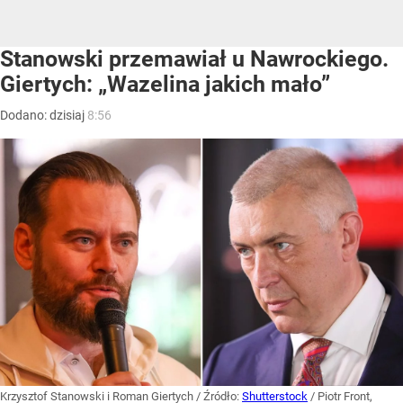
Stanowski przemawiał u Nawrockiego.
Giertych: „Wazelina jakich mało”
Dodano:
dzisiaj
8:56
Krzysztof Stanowski i Roman Giertych
/ Źródło:
Shutterstock
/
Piotr Front,