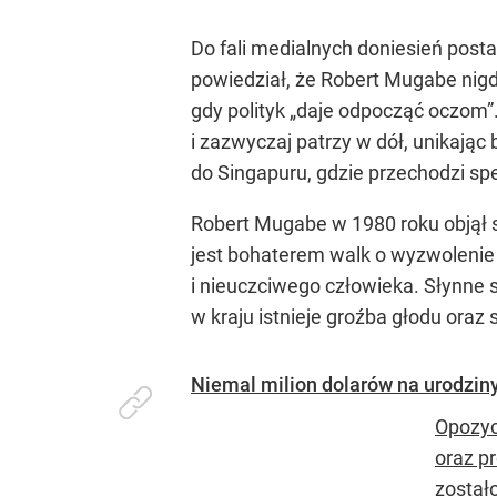
Do fali medialnych doniesień pos
powiedział, że Robert Mugabe nigd
gdy polityk „daje odpocząć oczom”.
i zazwyczaj patrzy w dół, unikają
do Singapuru, gdzie przechodzi spe
Robert Mugabe w 1980 roku objął s
jest bohaterem walk o wyzwolenie
i nieuczciwego człowieka. Słynne
w kraju istnieje groźba głodu oraz s
Niemal milion dolarów na urodzin
Opozyc
oraz p
został