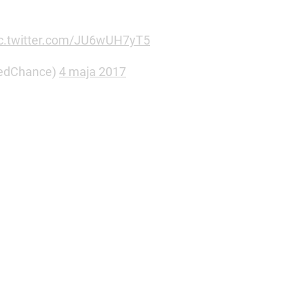
ic.twitter.com/JU6wUH7yT5
pedChance)
4 maja 2017