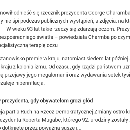
tanowił odnieść się rzecznik prezydenta George Charam
y nie śpi podczas publicznych wystąpień, a zdjęcia, na
 – W wieku 93 lat takie rzeczy się zdarzają oczom. Prez
c bezpośredniego światła – powiedziała Charmba po czym
cjalistyczną terapię oczu
tanowisko premiera kraju, natomiast siedem lat później s
 kraju z kolonializmu. Od czasu, gdy rządzi państwem 
 są przejawy jego megalomanii oraz wydawania setek tys
zaleje hiperinflacja.
y prezydenta, gdy obywatelom grozi głód
ja partia Ruch na Rzecz Demokratycznej Zmiany ostro k
rezydenta Roberta Mugabe, którego 92. urodziny zostały
o dotknięte przez poważną suszę i...