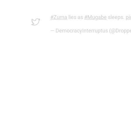
#Zuma
lies as
#Mugabe
sleeps.
p
— DemocracyInterruptus (@Drop