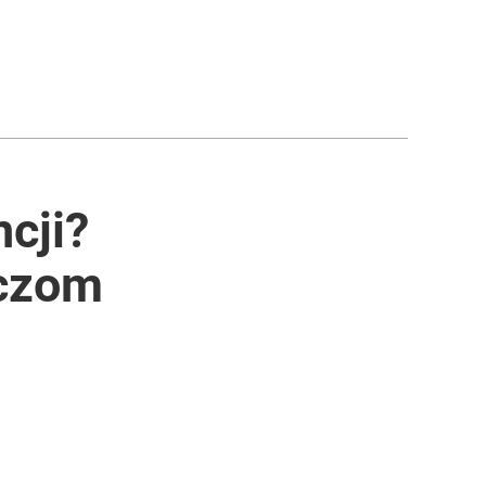
cji?
oczom