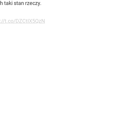
 taki stan rzeczy.
s://t.co/DZCtIX5QzN