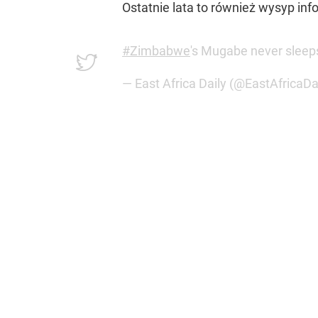
Ostatnie lata to również wysyp in
#Zimbabwe
's Mugabe never sleeps
— East Africa Daily (@EastAfricaDa