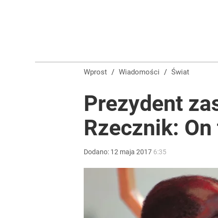
Wprost
/
Wiadomości
/
Świat
Prezydent zas
Rzecznik: On
Dodano:
12
maja
2017
6:35