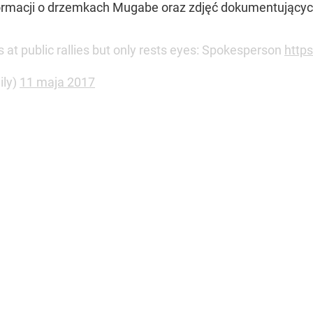
formacji o drzemkach Mugabe oraz zdjęć dokumentujących
 at public rallies but only rests eyes: Spokesperson
http
ily)
11 maja 2017