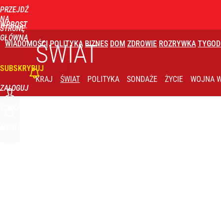
PRZEJDŹ
Udostępnij
2
Skomentuj
NA
WPROST
STRONĘ
GŁÓWNĄ
WIADOMOŚCI
POLITYKA
BIZNES
DOM
ZDROWIE
ROZRYWKA
TYGOD
ŚWIAT
SUBSKRYBUJ
KRAJ
ŚWIAT
POLITYKA
SONDAŻE
ŻYCIE
WOJNA W
ZALOGUJ
SZUKAJ
MENU