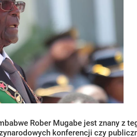
imbabwe Rober Mugabe jest znany z teg
ynarodowych konferencji czy publiczn