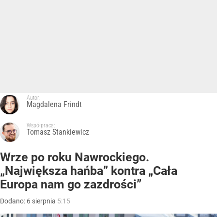
Autor:
Magdalena Frindt
Współpraca:
Tomasz Stankiewicz
Wrze po roku Nawrockiego.
„Największa hańba” kontra „Cała
Europa nam go zazdrości”
Dodano:
6
sierpnia
5:15