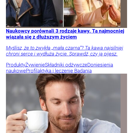
Naukowcy porównali 3 rodzaje kawy. Ta najmocniej
wiązała się z dłuższym życiem
Myślisz, że to zwykła „mała czarna”? Ta kawa najsilniej
chroni serce i wydłuża życie. Sprawdź, czy ją pijesz.
Produkty
Żywienie
Składniki odżywcze
Doniesienia
naukowe
Profilaktyka i leczenie
Badania