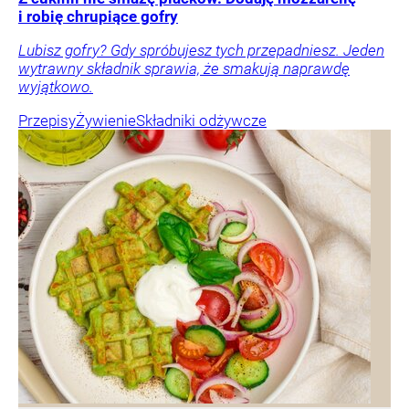
i robię chrupiące gofry
Lubisz gofry? Gdy spróbujesz tych przepadniesz. Jeden
wytrawny składnik sprawia, że smakują naprawdę
wyjątkowo.
Przepisy
Żywienie
Składniki odżywcze