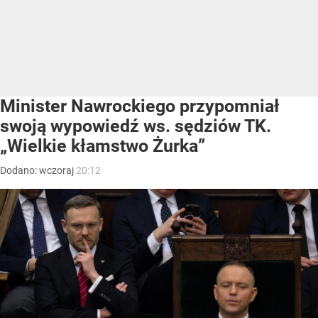
Minister Nawrockiego przypomniał
swoją wypowiedź ws. sędziów TK.
„Wielkie kłamstwo Żurka”
Dodano:
wczoraj
20:12