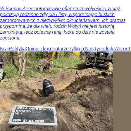
W Buenos Aires potomkowie ofiar rzezi wołyńskiej wciąż
pokazują rodzinne zdjęcia i listy, wspominając bliskich
zamordowanych z niezwykłym okrucieństwem. Ich dramat
przypomina, że dla wielu rodzin Wołyń nie jest historią
zamkniętą, lecz bolesną raną, która do dziś nie została
zagojona.
Kraj
Polityka
Opinie i komentarze
Tylko u Nas
Tygodnik Wprost