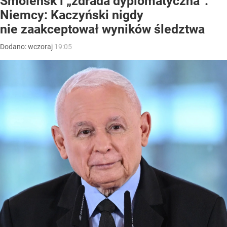
Smoleńsk i „zdrada dyplomatyczna”.
Niemcy: Kaczyński nigdy
nie zaakceptował wyników śledztwa
Dodano:
wczoraj
19:05