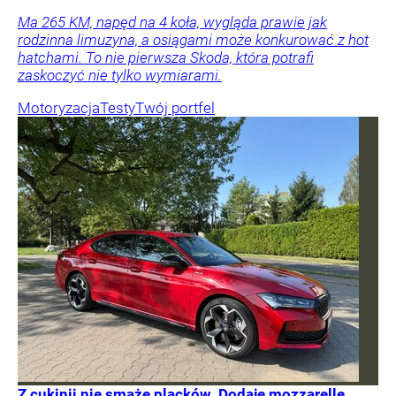
Ma 265 KM, napęd na 4 koła, wygląda prawie jak
rodzinna limuzyna, a osiągami może konkurować z hot
hatchami. To nie pierwsza Skoda, która potrafi
zaskoczyć nie tylko wymiarami.
Motoryzacja
Testy
Twój portfel
Z cukinii nie smażę placków. Dodaję mozzarellę