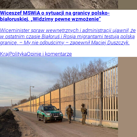
Wiceszef MSWiA o sytuacji na granicy polsko-
białoruskiej. „Widzimy pewne wzmożenie”
Wiceminister spraw wewnętrznych i administracji ujawnił, że
w ostatnim czasie Białoruś i Rosja migrantami testują polską
granicę. – My nie odpuścimy – zapewnił Maciej Duszczyk.
Kraj
Polityka
Opinie i komentarze