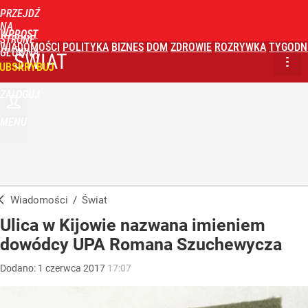
PRZEJDŹ
NA
WPROST
STRONĘ
WIADOMOŚCI
POLITYKA
BIZNES
DOM
ZDROWIE
ROZRYWKA
TYGODN
GŁÓWNĄ
ŚWIAT
UBSKRYBUJ
ZALOGUJ
MENU
Wiadomości
/
Świat
Ulica w Kijowie nazwana imieniem
dowódcy UPA Romana Szuchewycza
Dodano:
1
czerwca
2017
17:07