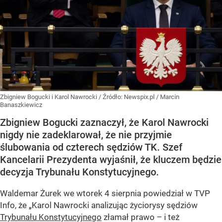
Zbigniew Bogucki i Karol Nawrocki
/ Źródło:
Newspix.pl
/
Marcin
Banaszkiewicz
Zbigniew Bogucki zaznaczył, że Karol Nawrocki
nigdy nie zadeklarował, że nie przyjmie
ślubowania od czterech sędziów TK. Szef
Kancelarii Prezydenta wyjaśnił, że kluczem będzie
decyzja Trybunału Konstytucyjnego.
Waldemar Żurek we wtorek 4 sierpnia powiedział w TVP
Info, że „Karol Nawrocki analizując życiorysy sędziów
Trybunału Konstytucyjnego
złamał prawo – i też