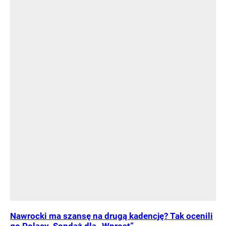
Nawrocki ma szansę na drugą kadencję? Tak ocenili
go Polacy. Sondaż dla „Wprost”