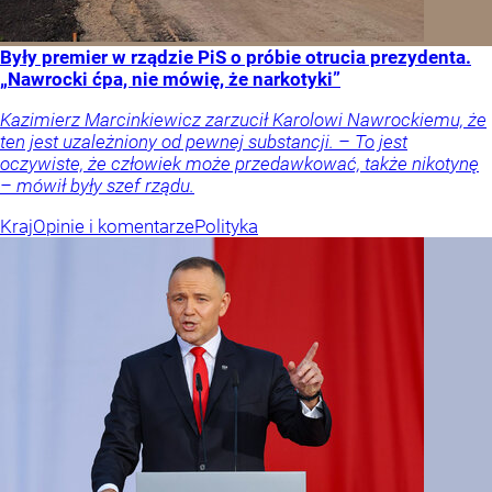
Były premier w rządzie PiS o próbie otrucia prezydenta.
„Nawrocki ćpa, nie mówię, że narkotyki”
Kazimierz Marcinkiewicz zarzucił Karolowi Nawrockiemu, że
ten jest uzależniony od pewnej substancji. – To jest
oczywiste, że człowiek może przedawkować, także nikotynę
– mówił były szef rządu.
Kraj
Opinie i komentarze
Polityka