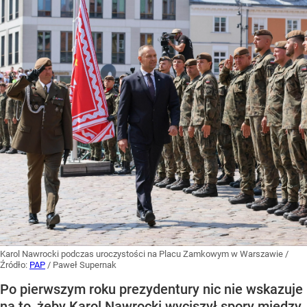
Karol Nawrocki podczas uroczystości na Placu Zamkowym w Warszawie
/
Źródło:
PAP
/
Paweł Supernak
Po pierwszym roku prezydentury nic nie wskazuje
na to, żeby Karol Nawrocki wyciszył spory między