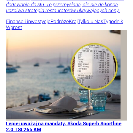
dodawania do stu. To przemyślana, ale nie do końca
uczciwa strategia restauratorów ukrywających ceny.
Finanse i inwestycje
Podróże
Kraj
Tylko u Nas
Tygodnik
Wprost
Lepiej uważaj na mandaty. Skoda Superb Sportline
2.0 TSI 265 KM