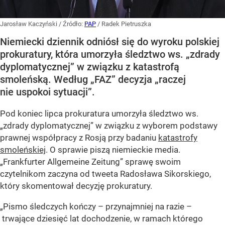
Jarosław Kaczyński
/ Źródło:
PAP
/
Radek Pietruszka
Niemiecki dziennik odniósł się do wyroku polskiej
prokuratury, która umorzyła śledztwo ws. „zdrady
dyplomatycznej” w związku z katastrofą
smoleńską. Według „FAZ” decyzja „raczej
nie uspokoi sytuacji”.
Pod koniec lipca prokuratura umorzyła śledztwo ws.
„zdrady dyplomatycznej” w związku z wyborem podstawy
prawnej współpracy z Rosją przy badaniu
katastrofy
smoleńskiej
. O sprawie piszą niemieckie media.
„Frankfurter Allgemeine Zeitung” sprawę swoim
czytelnikom zaczyna od tweeta Radosława Sikorskiego,
który skomentował decyzję prokuratury.
„Pismo śledczych kończy – przynajmniej na razie –
trwające dziesięć lat dochodzenie, w ramach którego