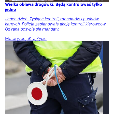
Wielka obława drogówki. Będą kontrolować tylko
jedno
Jeden dzień. Tysiące kontroli, mandatów i punktów
karnych. Policja zaplanowała akcję kontroli kierowców.
Od rana posypią się mandaty.
Motoryzacja
Kraj
Życie