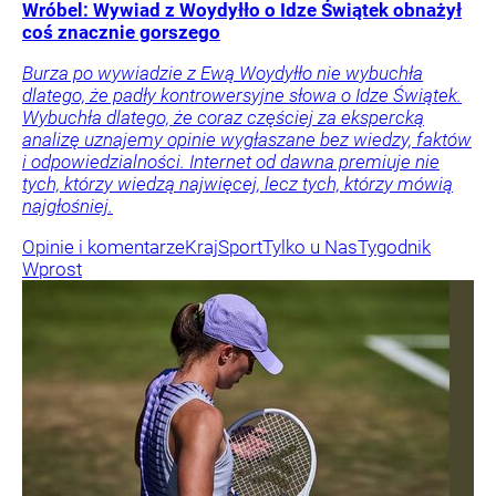
Wróbel: Wywiad z Woydyłło o Idze Świątek obnażył
coś znacznie gorszego
Burza po wywiadzie z Ewą Woydyłło nie wybuchła
dlatego, że padły kontrowersyjne słowa o Idze Świątek.
Wybuchła dlatego, że coraz częściej za ekspercką
analizę uznajemy opinie wygłaszane bez wiedzy, faktów
i odpowiedzialności. Internet od dawna premiuje nie
tych, którzy wiedzą najwięcej, lecz tych, którzy mówią
najgłośniej.
Opinie i komentarze
Kraj
Sport
Tylko u Nas
Tygodnik
Wprost