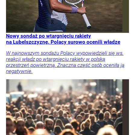
Nowy sondaż po wtargnięciu rakiety
na Lubelszczyznę. Polacy surowo ocenili władze
W najnowszym sondażu Polacy wypowiedzieli się ws.
reakcji władz po wtargnięciu rakiety w polską
przestrzeń powietrzną. Znaczna część osób oceniła ją
negatywnie.