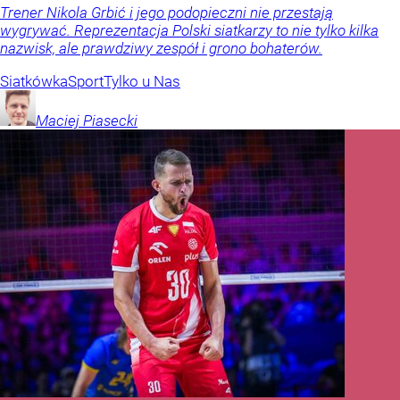
Trener Nikola Grbić i jego podopieczni nie przestają
wygrywać. Reprezentacja Polski siatkarzy to nie tylko kilka
nazwisk, ale prawdziwy zespół i grono bohaterów.
Siatkówka
Sport
Tylko u Nas
Maciej
Piasecki