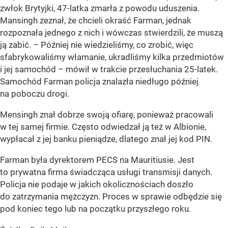
zwłok Brytyjki, 47-latka zmarła z powodu uduszenia.
Mansingh zeznał, że chcieli okraść Farman, jednak
rozpoznała jednego z nich i wówczas stwierdzili, że muszą
ją zabić. – Później nie wiedzieliśmy, co zrobić, więc
sfabrykowaliśmy włamanie, ukradliśmy kilka przedmiotów
i jej samochód – mówił w trakcie przesłuchania 25-latek.
Samochód Farman policja znalazła niedługo później
na poboczu drogi.
Mensingh znał dobrze swoją ofiarę, ponieważ pracowali
w tej samej firmie. Często odwiedzał ją też w Albionie,
wypłacał z jej banku pieniądze, dlatego znał jej kod PIN.
Farman była dyrektorem PECS na Mauritiusie. Jest
to prywatna firma świadcząca usługi transmisji danych.
Policja nie podaje w jakich okolicznościach doszło
do zatrzymania mężczyzn. Proces w sprawie odbędzie się
pod koniec tego lub na początku przyszłego roku.