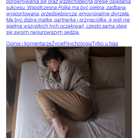
porównywania się oraz wszechobecną presję osiągania
sukcesu. Współczesna Polka ma być piękna, zadbana,
wysportowana, przedsiębiorcza, emocjonalnie dojrzała.
Ma być dobrą matką, partnerką i przyjaciółką. A jeśli nie
spełnia wszystkich tych oczekiwań, często sama staje
się swoim najsurowszym sędzią.
Opinie i komentarze
Życie
Psychologia
Tylko u Nas