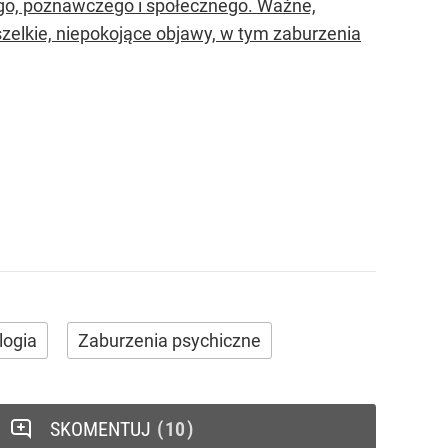
nego, poznawczego i społecznego. Ważne,
zelkie, niepokojące objawy, w tym zaburzenia
logia
Zaburzenia psychiczne
SKOMENTUJ
10