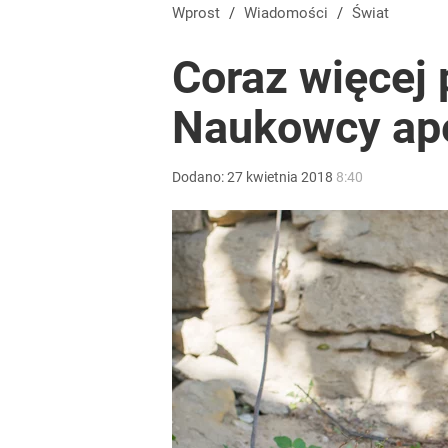
Nawrocki ma szansę na drugą kadencję? Tak ocenil
Wprost
/
Wiadomości
/
Świat
Coraz więcej
10
Naukowcy ape
Nawrocki reaguje na decyzję Senatu ws. referendum
Dodano:
27
kwietnia
2018
8:40
dodaj
Wrze po roku Nawrockiego. „Największa hańba” ko
15