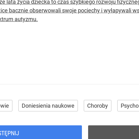
ze lata życia dziecka to czas szybkiego rozwoju fizycz
zice bacznie obserwowali swoje pociechy i wyłapywali ws
ktrum autyzmu.
owie
Doniesienia naukowe
Choroby
Psycho
STĘPNIJ