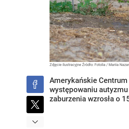
Zdjęcie ilustracyjne
Źródło:
Fotolia
/
Mariia Naza
Amerykańskie Centrum K
występowaniu autyzmu w
zaburzenia wzrosła o 1