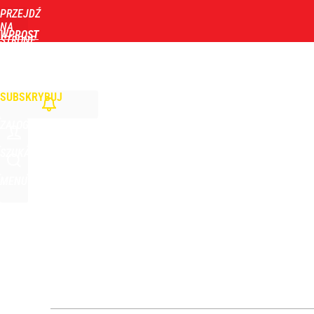
PRZEJDŹ
Udostępnij
10
Skomentuj
NA
WPROST
STRONĘ
GŁÓWNĄ
WIADOMOŚCI
POLITYKA
BIZNES
DOM
ZDROWIE
ROZRYWKA
TYGOD
Vistula x LOT: Elegancja w podróży. Premiera wspó
SUBSKRYBUJ
dodaj
ZALOGUJ
Farmacja: wzrost pod presją. co czeka branżę do 
SZUKAJ
MENU
dodaj
Tusk podsumował prezydenturę Nawrockiego. Ujawn
2