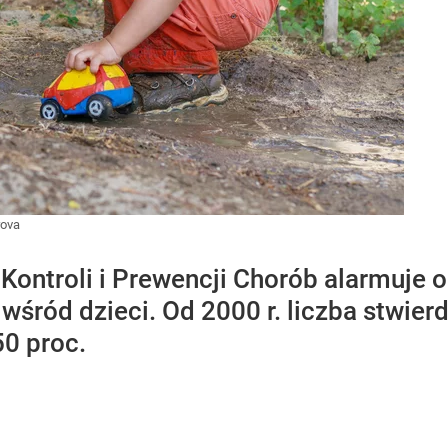
rova
ontroli i Prewencji Chorób alarmuje 
śród dzieci. Od 2000 r. liczba stwie
50 proc.