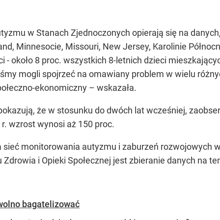
tyzmu w Stanach Zjednoczonych opierają się na danych,
land, Minnesocie, Missouri, New Jersey, Karolinie Półno
ci - około 8 proc. wszystkich 8-letnich dzieci mieszkają
yśmy mogli spojrzeć na omawiany problem w wielu różnyc
społeczno-ekonomiczny – wskazała.
pokazują, że w stosunku do dwóch lat wcześniej, zaob
 r. wzrost wynosi aż 150 proc.
 sieć monitorowania autyzmu i zaburzeń rozwojowych w 
Zdrowia i Opieki Społecznej jest zbieranie danych na 
wolno bagatelizować