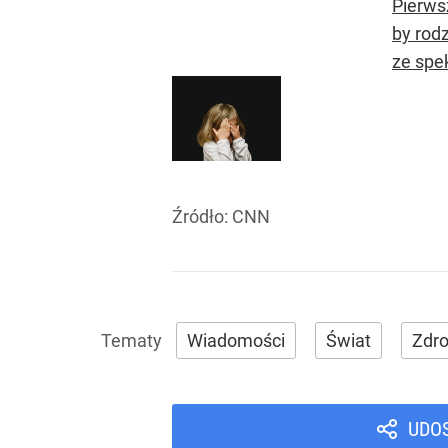
Pierws
by rod
ze spe
Źródło:
CNN
Wiadomości
Świat
Zdr
UDO