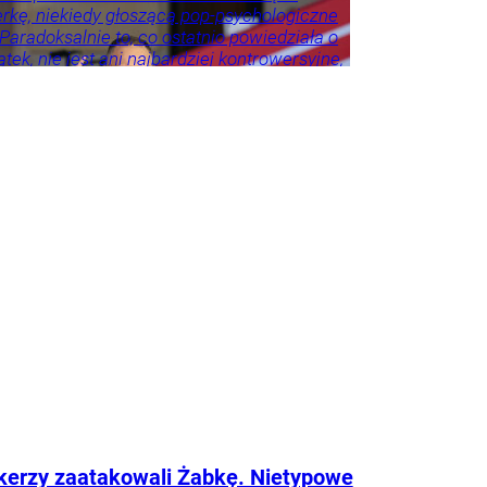
erkę, niekiedy głoszącą pop-psychologiczne
 Paradoksalnie to, co ostatnio powiedziała o
tek, nie jest ani najbardziej kontrowersyjne,
roźniejsze. Problem w tym, że wszyscy
 że tego nie widzą.
kerzy zaatakowali Żabkę. Nietypowe