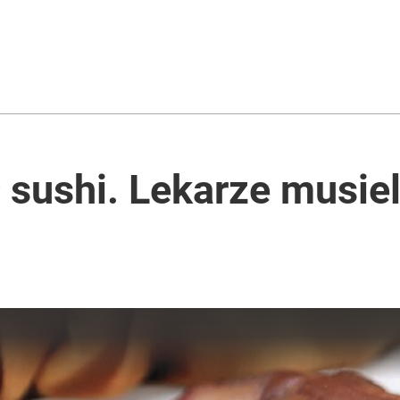
2030 roku?
rancji niezależności redakcyjnej”
ł sushi. Lekarze musi
rzezi wołyńskiej