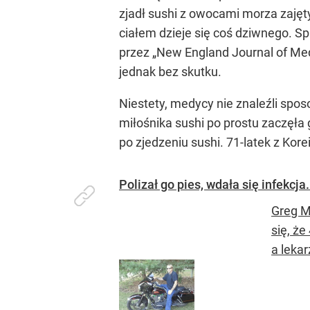
zjadł sushi z owocami morza zajęt
ciałem dzieje się coś dziwnego. Sp
przez „New England Journal of Med
jednak bez skutku.
Niestety, medycy nie znaleźli spo
miłośnika sushi po prostu zaczęła
po zjedzeniu sushi. 71-latek z Kor
Polizał go pies, wdała się infekc
Greg M
się, ż
a lekar