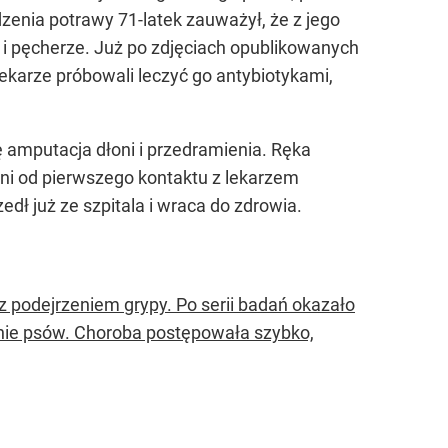
zenia potrawy 71-latek zauważył, że z jego
i i pęcherze. Już po zdjęciach opublikowanych
ekarze próbowali leczyć go antybiotykami,
ę amputacja dłoni i przedramienia. Ręka
ni od pierwszego kontaktu z lekarzem
dł już ze szpitala i wraca do zdrowia.
 podejrzeniem grypy. Po serii badań okazało
linie psów. Choroba postępowała szybko,