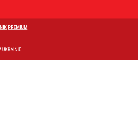
NIK
PREMIUM
ącego Romanowskiego. Twarda deklaracja
 UKRAINIE
ydowa wkracza na nowy poziom
iesiąca. „Ryba niemal wciągnęła mu wędkę”