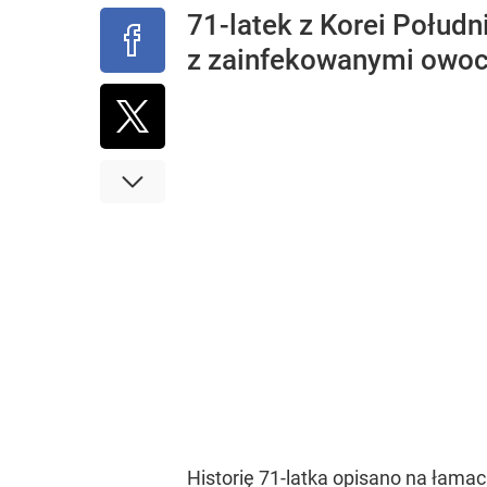
71-latek z Korei Połudn
z zainfekowanymi owoca
Historię 71-latka opisano na łam