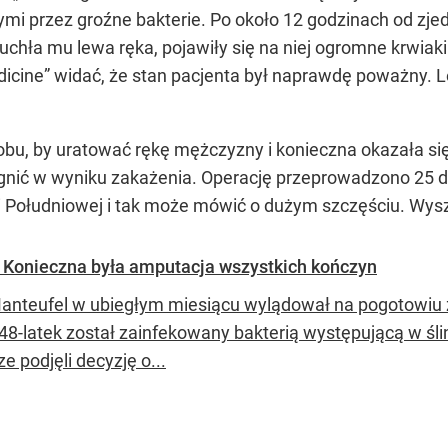
ymi przez groźne bakterie. Po około 12 godzinach od zjed
uchła mu lewa ręka, pojawiły się na niej ogromne krwiak
icine” widać, że stan pacjenta był naprawdę poważny. L
sobu, by uratować rękę mężczyzny i konieczna okazała si
 gnić w wyniku zakażenia. Operację przeprowadzono 25 d
ei Południowej i tak może mówić o dużym szczęściu. Wysze
ja. Konieczna była amputacja wszystkich kończyn
anteufel w ubiegłym miesiącu wylądował na pogotowiu z
e 48-latek został zainfekowany bakterią występującą w ś
ze podjęli decyzję o...