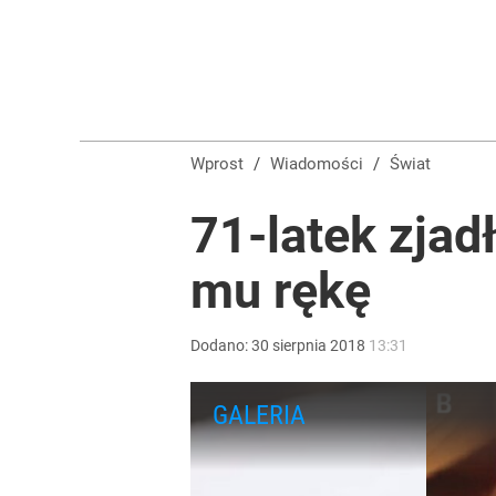
Farmacja: wzrost pod presją. co czeka branżę do 
1
TVN zmieni właściciela i profil stacji? „Nie ma gwa
Wprost
/
Wiadomości
/
Świat
3
71-latek zjad
mu rękę
„Nie chodzi o zemstę”. Mocny apel w sprawie ofiar 
dodaj
Dodano:
30
sierpnia
2018
13:31