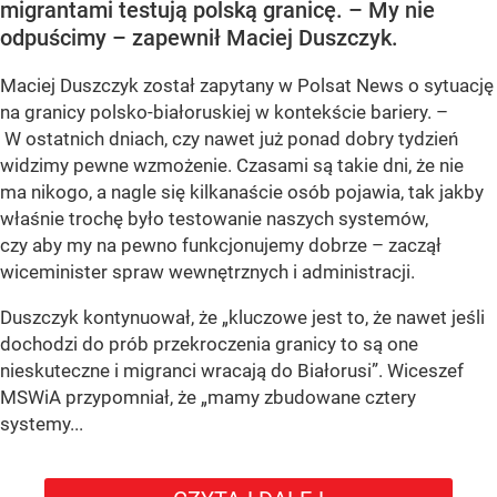
migrantami testują polską granicę. – My nie
odpuścimy – zapewnił Maciej Duszczyk.
Maciej Duszczyk został zapytany w Polsat News o sytuację
na granicy polsko-białoruskiej w kontekście bariery. –
W ostatnich dniach, czy nawet już ponad dobry tydzień
widzimy pewne wzmożenie. Czasami są takie dni, że nie
ma nikogo, a nagle się kilkanaście osób pojawia, tak jakby
właśnie trochę było testowanie naszych systemów,
czy aby my na pewno funkcjonujemy dobrze – zaczął
wiceminister spraw wewnętrznych i administracji.
Duszczyk kontynuował, że „kluczowe jest to, że nawet jeśli
dochodzi do prób przekroczenia granicy to są one
nieskuteczne i migranci wracają do Białorusi”. Wiceszef
MSWiA przypomniał, że „mamy zbudowane cztery
systemy...