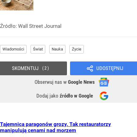
Źródło:
Wall Street Journal
Wiadomości
Świat
Nauka
Życie
SKOMENTUJ
UDOSTĘPNIJ
2
Obserwuj nas
w
Google News
Dodaj jako
źródło w Google
Tajemnica paragonów grozy. Tak restauratorzy
manipulują cenami nad morzem