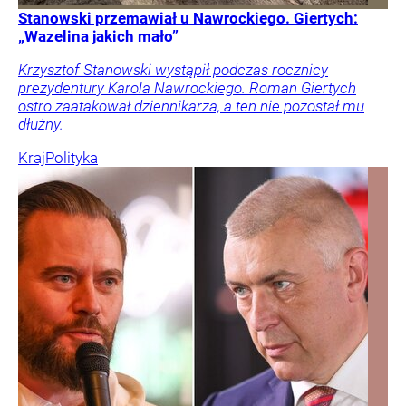
Stanowski przemawiał u Nawrockiego. Giertych:
„Wazelina jakich mało”
Krzysztof Stanowski wystąpił podczas rocznicy
prezydentury Karola Nawrockiego. Roman Giertych
ostro zaatakował dziennikarza, a ten nie pozostał mu
dłużny.
Kraj
Polityka