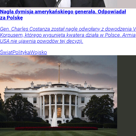
Nagła dymisja amerykańskiego generała. Odpowiadał
za Polskę
Gen. Charles Costanza został nagle odwołany z dowodzenia V
Korpusem, którego wysunięta kwatera działa w Polsce. Armia
USA nie ujawnia powodów tej decyzji.
Świat
Polityka
Wojsko