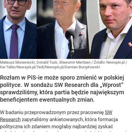
Mateusz Morawiecki, Donald Tusk, Sławomir Mentzen
/ Źródło:
Newspix.pl
/
Kai Taller/Newspix.pl/Tedi/Newspix.pl/Damian Burzykowski
Rozłam w PiS-ie może sporo zmienić w polskiej
polityce. W sondażu SW Research dla „Wprost”
sprawdziliśmy, która partia będzie największym
beneficjentem ewentualnych zmian.
W badaniu przeprowadzonym przez pracownię
SW
Research
zapytaliśmy ankietowanych, która formacja
polityczna ich zdaniem mogłaby najbardziej zyskać