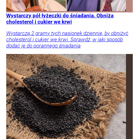
Wystarczy pół łyżeczki do śniadania. Obniża
cholesterol i cukier we krwi
Wystarczą 2 gramy tych nasionek dziennie, by obniżyć
cholesterol i cukier we krwi. Sprawdź, w jaki sposób
dodać je do porannego śniadania