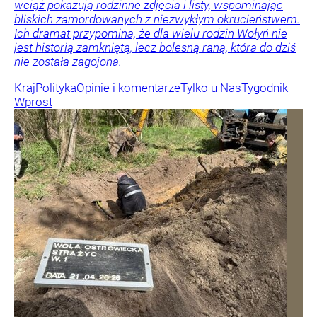
wciąż pokazują rodzinne zdjęcia i listy, wspominając
bliskich zamordowanych z niezwykłym okrucieństwem.
Ich dramat przypomina, że dla wielu rodzin Wołyń nie
jest historią zamkniętą, lecz bolesną raną, która do dziś
nie została zagojona.
Kraj
Polityka
Opinie i komentarze
Tylko u Nas
Tygodnik
Wprost