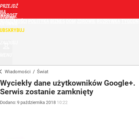
PRZEJDŹ
NA
WPROST
STRONĘ
WIADOMOŚCI
POLITYKA
BIZNES
DOM
ZDROWIE
ROZRYWKA
TYGODN
GŁÓWNĄ
UBSKRYBUJ
ZALOGUJ
MENU
Wiadomości
/
Świat
Wyciekły dane użytkowników Google+.
Serwis zostanie zamknięty
Dodano:
9
października
2018
10:22