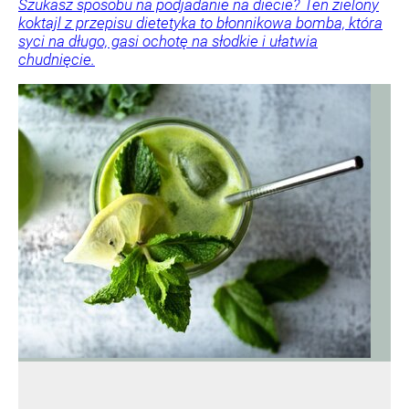
Szukasz sposobu na podjadanie na diecie? Ten zielony
koktajl z przepisu dietetyka to błonnikowa bomba, która
syci na długo, gasi ochotę na słodkie i ułatwia
chudnięcie.