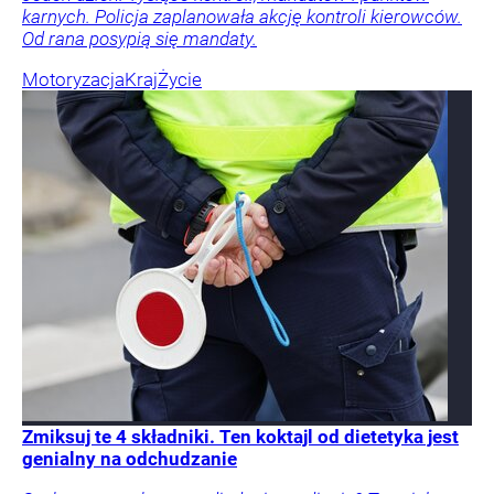
karnych. Policja zaplanowała akcję kontroli kierowców.
Od rana posypią się mandaty.
Motoryzacja
Kraj
Życie
Zmiksuj te 4 składniki. Ten koktajl od dietetyka jest
genialny na odchudzanie