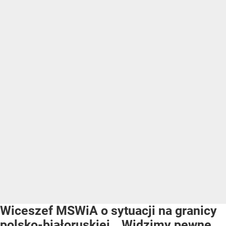
Wiceszef MSWiA o sytuacji na granicy
polsko-białoruskiej. „Widzimy pewne