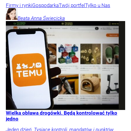
Firmy i rynki
Gospodarka
Twój portfel
Tylko u Nas
Beata Anna
Święcicka
Wielka obława drogówki. Będą kontrolować tylko
jedno
Jeden dzień. Tysiące kontroli, mandatów i punktów