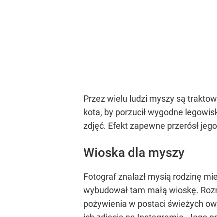
Przez wielu ludzi myszy są trakto
kota, by porzucił wygodne legowis
zdjęć. Efekt zapewne przerósł jeg
Wioska dla myszy
Fotograf znalazł mysią rodzinę mi
wybudował tam małą wioskę. Rozmia
pożywienia w postaci świeżych owo