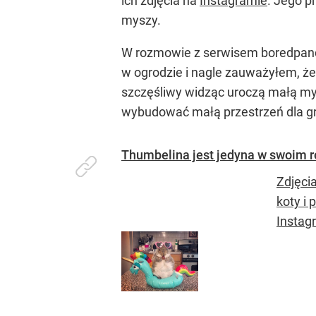
ich zdjęcia na
Instagramie
. Jego p
myszy.
W rozmowie z serwisem boredpand
w ogrodzie i nagle zauważyłem, że
szczęśliwy widząc uroczą małą my
wybudować małą przestrzeń dla gry
Thumbelina jest jedyna w swoim r
Zdjęci
koty i 
Instag