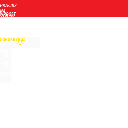
PRZEJDŹ
Udostępnij
4
Skomentuj
NA
WPROST
STRONĘ
GŁÓWNĄ
WIADOMOŚCI
POLITYKA
BIZNES
DOM
ZDROWIE
ROZRYWKA
TYGOD
Smoleńsk i „zdrada dyplomatyczna”. Niemcy: Kacz
SUBSKRYBUJ
dodaj
ZALOGUJ
Narzekają na Nawrockiego „jak ktoś taki został 
SZUKAJ
MENU
3
Tego sondażu premier nie może zlekceważyć. Pol
8