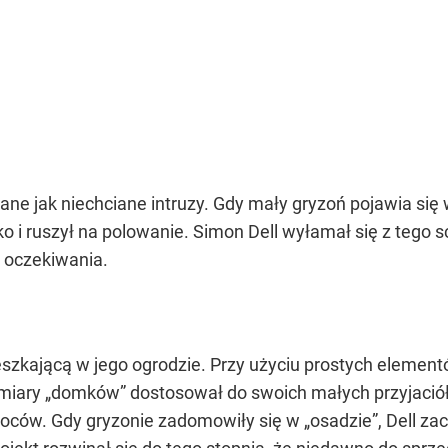
wane jak niechciane intruzy. Gdy mały gryzoń pojawia si
ko i ruszył na polowanie. Simon Dell wyłamał się z tego
o oczekiwania.
eszkającą w jego ogrodzie. Przy użyciu prostych element
ry „domków” dostosował do swoich małych przyjaciół, z
ców. Gdy gryzonie zadomowiły się w „osadzie”, Dell zacz