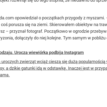
rojekt rozwinął się do tego stopnia, że niedawno do sprz
a.com opowiedział o początkach przygody z myszami. –
 coś porusza się na ziemi. Skierowałem obiektyw na tra
sz – przyznał fotograf. Początkowo w ogrodzie przebywa
zonia, dołączyły do niej kolejne. Tym samym w pobliżu
odzaju. Urocza wiewiórka podbija Instagram
a uroczych zwierząt wciąż cieszą się dużą popularnością 
psy, a dzikie gatunki idą w odstawkę. Inaczej jest w przy
rama.