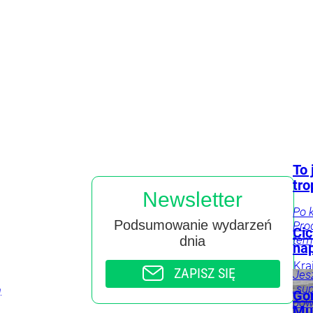
To 
tro
Newsletter
Po 
Podsumowanie wydarzeń
Pro
Cic
tem
dnia
na
Kra
ZAPISZ SIĘ
Jes
„su
ą
Gor
pow
Mus