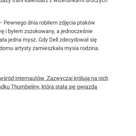
edaży trafił kalendarz z wizerunkami uroczych
 Pewnego dnia robiłem zdjęcia ptaków
wę i byłem zszokowany, a jednocześnie
ła jedna mysz. Gdy Dell zdecydował się
 domu artysty zamieszkała mysia rodzina.
wśród internautów. Zazwyczaj królują na nich
padku Thumbeliny, która stała się gwiazdą