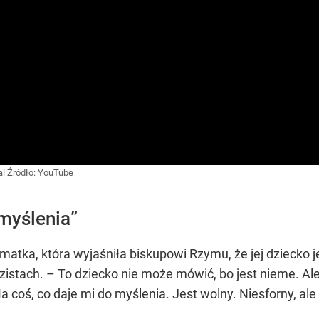
al
Źródło:
YouTube
 myślenia”
ę matka, która wyjaśniła biskupowi Rzymu, że jej dziecko 
zistach. – To dziecko nie może mówić, bo jest nieme. Al
coś, co daje mi do myślenia. Jest wolny. Niesforny, ale