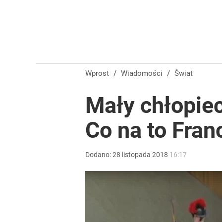
Wrze po roku Nawrockiego. „Największa hańba” ko
14
Vistula x LOT: Elegancja w podróży. Premiera wspó
Wprost
/
Wiadomości
/
Świat
dodaj
Mały chłopiec
Co na to Fran
Farmacja: wzrost pod presją. co czeka branżę do 
dodaj
Dodano:
28
listopada
2018
16:17