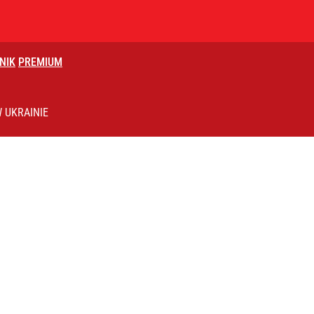
NIK
PREMIUM
go. „Wara od rządzenia Polską”
 UKRAINIE
i go Polacy. Sondaż dla „Wprost”