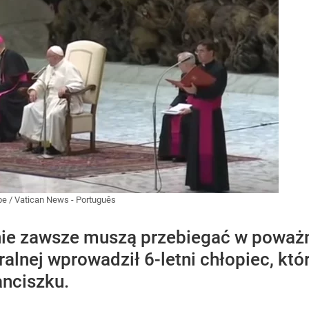
be
/
Vatican News - Português
nie zawsze muszą przebiegać w poważn
ralnej wprowadził 6-letni chłopiec, k
anciszku.