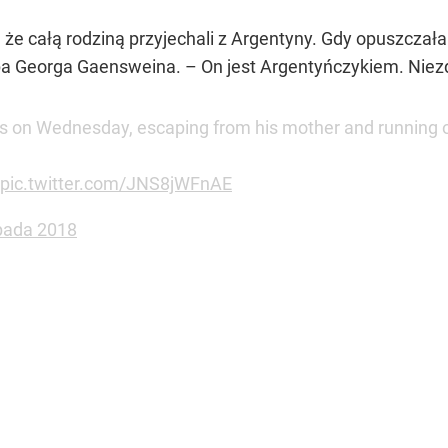
 że całą rodziną przyjechali z Argentyny. Gdy opuszczał
pa Georga Gaensweina. – On jest Argentyńczykiem. Niez
 on Wednesday, escaping from his mother and running o
pic.twitter.com/JNS8jWFnAE
opada 2018