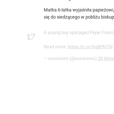
Matka 6-latka wyjaśniła papieżowi,
się do siedzącego w pobliżu bisku
A young boy upstaged Pope Francis
Read more:
https://t.co/VqBPfvTiir
— euronews (@euronews)
28 list