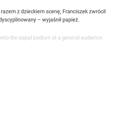
a razem z dzieckiem scenę, Franciszek zwrócił
dyscyplinowany – wyjaśnił papież.
nto the papal podium at a general audience.