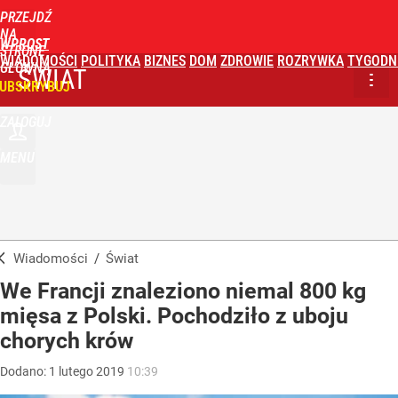
PRZEJDŹ
NA
WPROST
STRONĘ
WIADOMOŚCI
POLITYKA
BIZNES
DOM
ZDROWIE
ROZRYWKA
TYGODN
GŁÓWNĄ
ŚWIAT
UBSKRYBUJ
ZALOGUJ
MENU
Wiadomości
/
Świat
We Francji znaleziono niemal 800 kg
mięsa z Polski. Pochodziło z uboju
chorych krów
Dodano:
1
lutego
2019
10:39