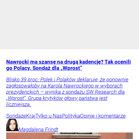
Nawrocki ma szansę na drugą kadencję? Tak ocenili
go Polacy. Sondaż dla „Wprost”
Blisko 39 proc. Polek i Polaków deklaruje, że ponownie
zagłosowałoby na Karola Nawrockiego w wyborach
prezydenckich – wynika z sondażu SW Research dla
„Wprost”. Grupa krytyków głowy państwa jest
liczniejsza.
Sondaże
Kraj
Tylko u Nas
Polityka
Opinie i komentarze
Magdalena
Frindt