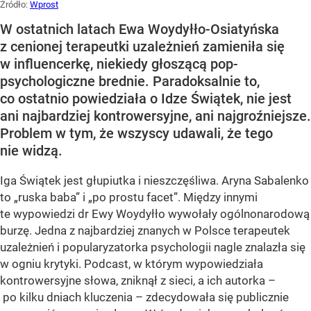
Źródło:
Wprost
W ostatnich latach Ewa Woydyłło-Osiatyńska
z cenionej terapeutki uzależnień zamieniła się
w influencerkę, niekiedy głoszącą pop-
psychologiczne brednie. Paradoksalnie to,
co ostatnio powiedziała o Idze Świątek, nie jest
ani najbardziej kontrowersyjne, ani najgroźniejsze.
Problem w tym, że wszyscy udawali, że tego
nie widzą.
Iga Świątek jest głupiutka i nieszczęśliwa. Aryna Sabalenko
to „ruska baba” i „po prostu facet”. Między innymi
te wypowiedzi dr Ewy Woydyłło wywołały ogólnonarodową
burzę. Jedna z najbardziej znanych w Polsce terapeutek
uzależnień i popularyzatorka psychologii nagle znalazła się
w ogniu krytyki. Podcast, w którym wypowiedziała
kontrowersyjne słowa, zniknął z sieci, a ich autorka –
po kilku dniach kluczenia – zdecydowała się publicznie