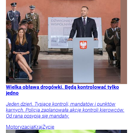
Wielka obława drogówki. Będą kontrolować tylko
jedno
Jeden dzień. Tysiące kontroli, mandatów i punktów
karnych. Policja zaplanowała akcję kontroli kierowców.
Od rana posypią się mandaty.
Motoryzacja
Kraj
Życie