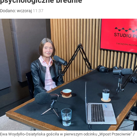
psychologiczne brednie”
Dodano:
wczoraj
11:37
Ewa Woydyłło-Osiatyńska gościła w pierwszym odcinku „Wpost Przeciwnie”
/