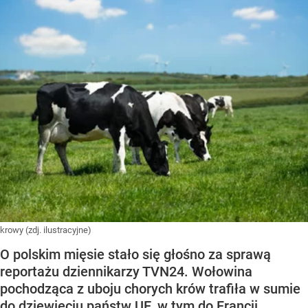
krowy (zdj. ilustracyjne)
O polskim mięsie stało się głośno za sprawą
reportażu dziennikarzy TVN24. Wołowina
pochodząca z uboju chorych krów trafiła w sumie
do dziewięciu państw UE, w tym do Francji.