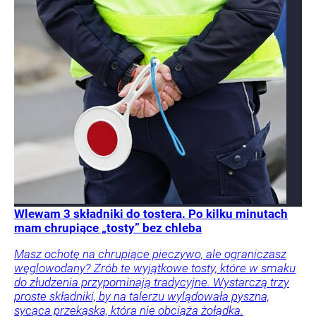
Wlewam 3 składniki do tostera. Po kilku minutach
mam chrupiące „tosty” bez chleba
Masz ochotę na chrupiące pieczywo, ale ograniczasz
węglowodany? Zrób te wyjątkowe tosty, które w smaku
do złudzenia przypominają tradycyjne. Wystarczą trzy
proste składniki, by na talerzu wylądowała pyszna,
sycąca przekąska, która nie obciąża żołądka.