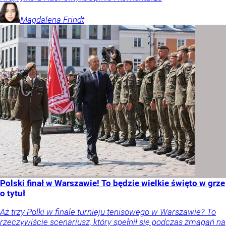
Magdalena
Frindt
Polski finał w Warszawie! To będzie wielkie święto w grze
o tytuł
Aż trzy Polki w finale turnieju tenisowego w Warszawie? To
rzeczywiście scenariusz, który spełnił się podczas zmagań na