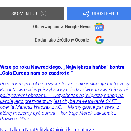
SKOMENTUJ
UDOSTĘPNIJ
3
Obserwuj nas
w
Google News
Dodaj jako
źródło w Google
Wrze po roku Nawrockiego. „Największa hańba” kontra
„Cała Europa nam go zazdrości”
Po pierwszym roku prezydentury nic nie wskazuje na to, żeby
Karol Nawrocki wyciszył spory między dwoma zwaśnionymi
politycznymi obozami. – Dotychczas największą hańbą na
karcie jego prezydentury jest chyba zawetowanie SAFE –
ocenia Mariusz Witczak z KO. – Mamy głowę państwa, z
której możemy być dumni – kontruje Marek Jakubiak z
Rozwoju Plus.
Kraj
Tylko u Nas
Polityka
Opinie i komentarze