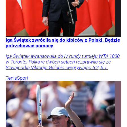
Iga Świątek zwróciła się do kibiców z Polski. Będzie
potrzebować pomocy
Iga Świątek awansowała do IV rundy turnieju WTA 1000
w Toronto. Polka w dwóch setach rozprawiła się ze
Szwajcarką Viktorija Golubic, wygrywając 6:2, 6:1.
Tenis
Sport