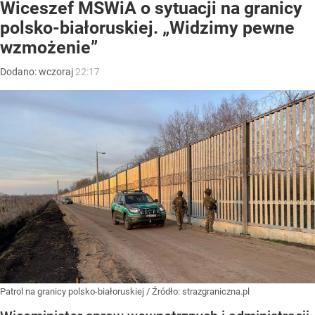
Wiceszef MSWiA o sytuacji na granicy
polsko-białoruskiej. „Widzimy pewne
wzmożenie”
Dodano:
wczoraj
22:17
Patrol na granicy polsko-białoruskiej
/ Źródło:
strazgraniczna.pl