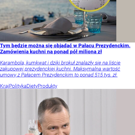
Tym będzie można się objadać w Pałacu Prezydenckim.
Zamówienia kuchni na ponad pół miliona zł
Karambola, kumkwat i dziki brokuł znalazły się na liście
zakupowej prezydenckiej kuchni. Maksymalna wartość
umowy z Pałacem Prezydenckim to ponad 515 tys. zł.
Kraj
Polityka
Diety
Produkty