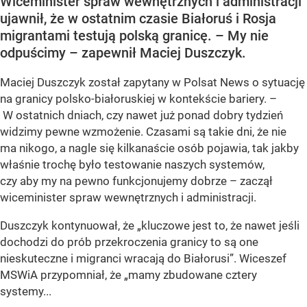
Wiceminister spraw wewnętrznych i administracji
ujawnił, że w ostatnim czasie Białoruś i Rosja
migrantami testują polską granicę. – My nie
odpuścimy – zapewnił Maciej Duszczyk.
Maciej Duszczyk został zapytany w Polsat News o sytuację
na granicy polsko-białoruskiej w kontekście bariery. –
W ostatnich dniach, czy nawet już ponad dobry tydzień
widzimy pewne wzmożenie. Czasami są takie dni, że nie
ma nikogo, a nagle się kilkanaście osób pojawia, tak jakby
właśnie trochę było testowanie naszych systemów,
czy aby my na pewno funkcjonujemy dobrze – zaczął
wiceminister spraw wewnętrznych i administracji.
Duszczyk kontynuował, że „kluczowe jest to, że nawet jeśli
dochodzi do prób przekroczenia granicy to są one
nieskuteczne i migranci wracają do Białorusi”. Wiceszef
MSWiA przypomniał, że „mamy zbudowane cztery
systemy...