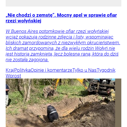
„Nie chodzi o zemstę”. Mocny apel w sprawie ofiar
rzezi wołyńskiej
W Buenos Aires potomkowie ofiar rzezi wołyńskiej
wciąż pokazują rodzinne zdjęcia i listy, wspominając
bliskich zamordowanych z niezwykłym okrucieństwem.
Ich dramat przypomina, że dla wielu rodzin Wołyń nie
jest historią zamkniętą, lecz bolesną raną, która do dziś
nie została zagojona.
Kraj
Polityka
Opinie i komentarze
Tylko u Nas
Tygodnik
Wprost