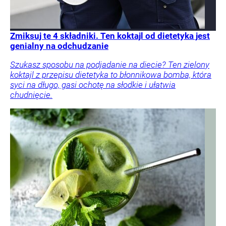
Zmiksuj te 4 składniki. Ten koktajl od dietetyka jest
genialny na odchudzanie
Szukasz sposobu na podjadanie na diecie? Ten zielony
koktajl z przepisu dietetyka to błonnikowa bomba, która
syci na długo, gasi ochotę na słodkie i ułatwia
chudnięcie.