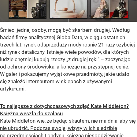
Śmieci jednej osoby, mogą być skarbem drugiej. Według
badań firmy analitycznej GlobalData, w ciągu ostatnich
trzech lat, rynek odsprzedaży mody rośnie 21 razy szybciej
niż rynek detaliczny. Istnieje wiele powodów, dla których
ludzie chętniej kupują rzeczy „z drugiej ręki” – zaczynając
od ochrony środowiska, a kończąc na przystępnej cenie.
W galerii pokazujemy wyjątkowe przedmioty, jakie udało
się znaleźć internautom w sklepach z używanymi
artykułami.
To najlepsze z dotychczasowych zdjęć Kate Middleton?
Księżna weszła do szałasu
Kate Middleton wie, że będąc skautem, nie ma dnia, aby się
nie ubrudzić. Podczas swojej wizyty w ich siedzibie
na przedmieściach Londynu, księżna niespodziewanie