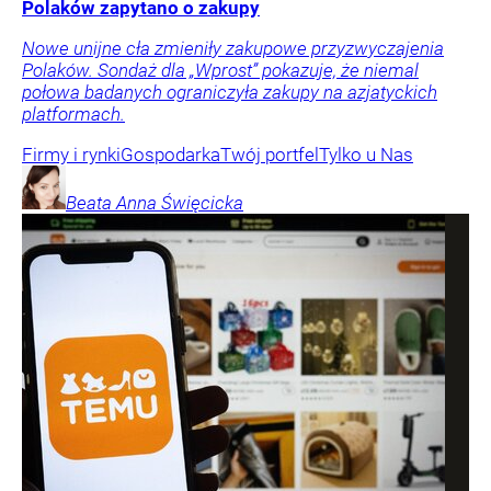
Polaków zapytano o zakupy
Nowe unijne cła zmieniły zakupowe przyzwyczajenia
Polaków. Sondaż dla „Wprost” pokazuje, że niemal
połowa badanych ograniczyła zakupy na azjatyckich
platformach.
Firmy i rynki
Gospodarka
Twój portfel
Tylko u Nas
Beata Anna
Święcicka