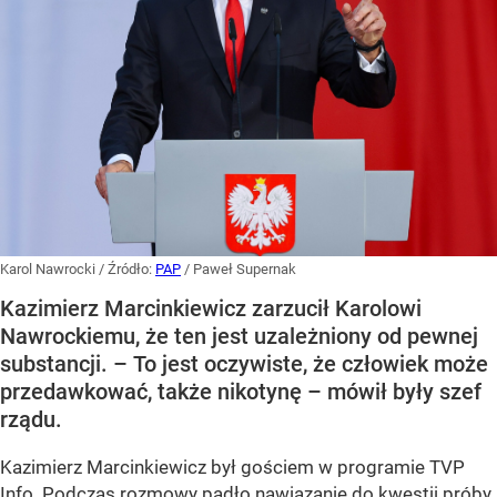
Karol Nawrocki
/ Źródło:
PAP
/
Paweł Supernak
Kazimierz Marcinkiewicz zarzucił Karolowi
Nawrockiemu, że ten jest uzależniony od pewnej
substancji. – To jest oczywiste, że człowiek może
przedawkować, także nikotynę – mówił były szef
rządu.
Kazimierz Marcinkiewicz był gościem w programie TVP
Info. Podczas rozmowy padło nawiązanie do kwestii próby