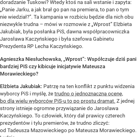
doradzanie Tuskowi? Wtedy ktoś na sali wstanie i zapyta:
„Panie Jarku, a jak brał go pan na premiera, to pan o tym
nie wiedział?”. Ta kampania w rozbiciu będzie dla nich obu
niezwykle trudna – mówi w rozmowie z „Wprost” Elżbieta
Jakubiak, była posłanka PiS, dawna współpracowniczka
Jarosława Kaczyńskiego i była szefowa Gabinetu
Prezydenta RP Lecha Kaczyńskiego.
Agnieszka Niesłuchowska, „Wprost”: Współczuje dziś pani
bardziej PiS czy kibicuje inicjatywie Mateusza
Morawieckiego?
Elżbieta Jakubiak:
Patrzę na ten konflikt z punktu widzenia
wyborcy PiS i myślę, że
trudno o jednoznaczną ocenę,
bo dla wielu wyborców PiS-u to po prostu dramat.
Z jednej
strony istnieje ogromne przywiązanie do Jarosława
Kaczyńskiego. To człowiek, który dał prawicy czterech
prezydentów i tylu premierów, że trudno zliczyć:
od Tadeusza Mazowieckiego po Mateusza Morawieckiego.