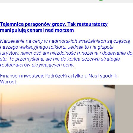
Tajemnica paragonów grozy. Tak restauratorzy
manipulują cenami nad morzem
Narzekanie na ceny w nadmorskich smażalniach są częścią
naszego wakacyjnego folkloru. Jednak to nie głupota
turystów, naiwność ani niezdolność mnożenia i dodawania do
stu. To przemyślana, ale nie do końca uczciwa strategia
restauratorów ukrywających ceny.
Finanse i inwestycje
Podróże
Kraj
Tylko u Nas
Tygodnik
Wprost