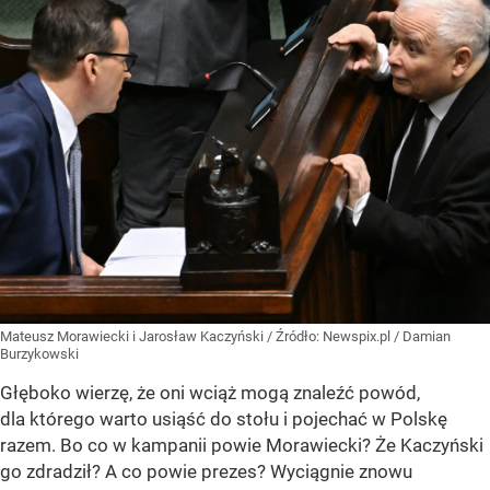
Mateusz Morawiecki i Jarosław Kaczyński
/ Źródło:
Newspix.pl
/
Damian
Burzykowski
Głęboko wierzę, że oni wciąż mogą znaleźć powód,
dla którego warto usiąść do stołu i pojechać w Polskę
razem. Bo co w kampanii powie Morawiecki? Że Kaczyński
go zdradził? A co powie prezes? Wyciągnie znowu