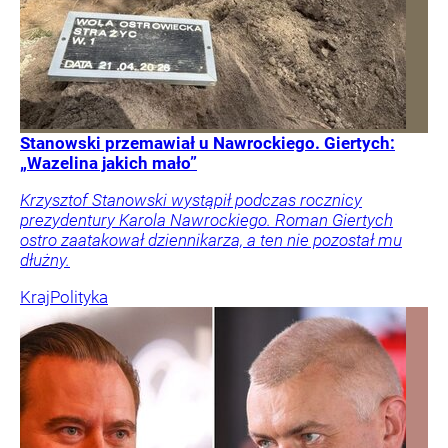
Stanowski przemawiał u Nawrockiego. Giertych:
„Wazelina jakich mało”
Krzysztof Stanowski wystąpił podczas rocznicy
prezydentury Karola Nawrockiego. Roman Giertych
ostro zaatakował dziennikarza, a ten nie pozostał mu
dłużny.
Kraj
Polityka