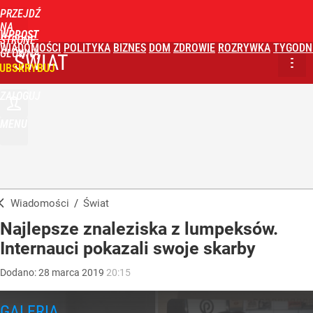
PRZEJDŹ
NA
WPROST
STRONĘ
WIADOMOŚCI
POLITYKA
BIZNES
DOM
ZDROWIE
ROZRYWKA
TYGODN
GŁÓWNĄ
ŚWIAT
UBSKRYBUJ
ZALOGUJ
MENU
Wiadomości
/
Świat
Najlepsze znaleziska z lumpeksów.
Internauci pokazali swoje skarby
Dodano:
28
marca
2019
20:15