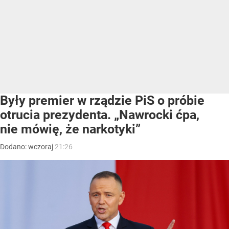
Były premier w rządzie PiS o próbie
otrucia prezydenta. „Nawrocki ćpa,
nie mówię, że narkotyki”
Dodano:
wczoraj
21:26