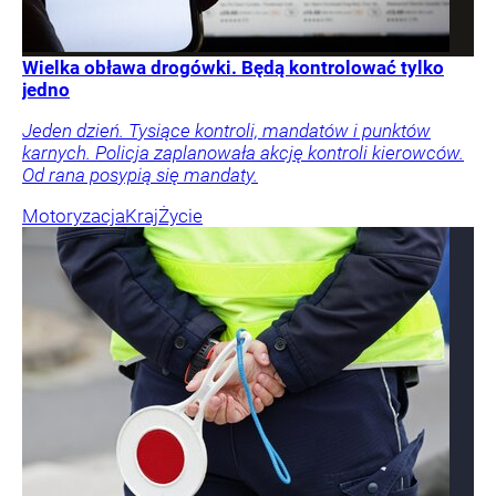
Wielka obława drogówki. Będą kontrolować tylko
jedno
Jeden dzień. Tysiące kontroli, mandatów i punktów
karnych. Policja zaplanowała akcję kontroli kierowców.
Od rana posypią się mandaty.
Motoryzacja
Kraj
Życie