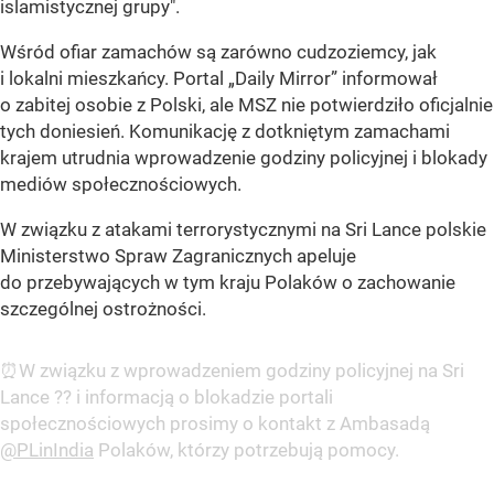
islamistycznej grupy".
Wśród ofiar zamachów są zarówno cudzoziemcy, jak
i lokalni mieszkańcy. Portal
„Daily Mirror”
informował
o zabitej osobie z Polski, ale MSZ nie potwierdziło oficjalnie
tych doniesień. Komunikację z dotkniętym zamachami
krajem utrudnia wprowadzenie godziny policyjnej i blokady
mediów społecznościowych.
W związku z atakami terrorystycznymi na Sri Lance polskie
Ministerstwo Spraw Zagranicznych apeluje
do przebywających w tym kraju Polaków o zachowanie
szczególnej ostrożności.
⏰W związku z wprowadzeniem godziny policyjnej na Sri
Lance ?? i informacją o blokadzie portali
społecznościowych prosimy o kontakt z Ambasadą
@PLinIndia
Polaków, którzy potrzebują pomocy.