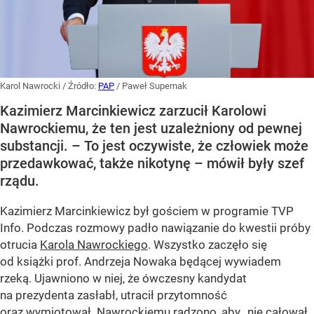
Karol Nawrocki
/ Źródło:
PAP
/
Paweł Supernak
Kazimierz Marcinkiewicz zarzucił Karolowi
Nawrockiemu, że ten jest uzależniony od pewnej
substancji. – To jest oczywiste, że człowiek może
przedawkować, także nikotynę – mówił były szef
rządu.
Kazimierz Marcinkiewicz był gościem w programie TVP
Info. Podczas rozmowy padło nawiązanie do kwestii próby
otrucia
Karola Nawrockiego
. Wszystko zaczęło się
od książki prof. Andrzeja Nowaka będącej wywiadem
rzeką. Ujawniono w niej, że ówczesny kandydat
na prezydenta zasłabł, utracił przytomność
oraz wymiotował. Nawrockiemu radzono, aby „nie całował