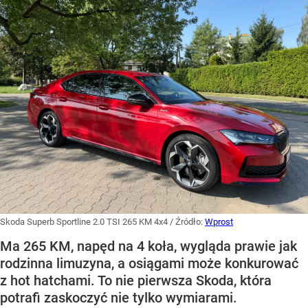
Skoda Superb Sportline 2.0 TSI 265 KM 4x4
/ Źródło:
Wprost
Ma 265 KM, napęd na 4 koła, wygląda prawie jak
rodzinna limuzyna, a osiągami może konkurować
z hot hatchami. To nie pierwsza Skoda, która
potrafi zaskoczyć nie tylko wymiarami.