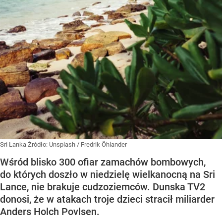
Sri Lanka
Źródło:
Unsplash
/
Fredrik Öhlander
Wśród blisko 300 ofiar zamachów bombowych,
do których doszło w niedzielę wielkanocną na Sri
Lance, nie brakuje cudzoziemców. Dunska TV2
donosi, że w atakach troje dzieci stracił miliarder
Anders Holch Povlsen.