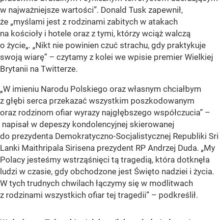
w najważniejsze wartości”. Donald Tusk zapewnił,
że „myślami jest z rodzinami zabitych w atakach
na kościoły i hotele oraz z tymi, którzy wciąż walczą
o życie„. „Nikt nie powinien czuć strachu, gdy praktykuje
swoją wiarę” – czytamy z kolei we wpisie premier Wielkiej
Brytanii na Twitterze.
„W imieniu Narodu Polskiego oraz własnym chciałbym
z głębi serca przekazać wszystkim poszkodowanym
oraz rodzinom ofiar wyrazy najgłębszego współczucia” –
napisał w depeszy kondolencyjnej skierowanej
do prezydenta Demokratyczno-Socjalistycznej Republiki Sri
Lanki Maithripala Sirisena prezydent RP Andrzej Duda.
„My
Polacy jesteśmy wstrząśnięci tą tragedią, która dotknęła
ludzi w czasie, gdy obchodzone jest Święto nadziei i życia.
W tych trudnych chwilach łączymy się w modlitwach
z rodzinami wszystkich ofiar tej tragedii” – podkreślił.