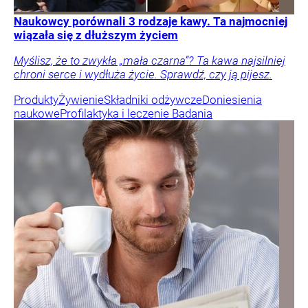
Naukowcy porównali 3 rodzaje kawy. Ta najmocniej
wiązała się z dłuższym życiem
Myślisz, że to zwykła „mała czarna”? Ta kawa najsilniej
chroni serce i wydłuża życie. Sprawdź, czy ją pijesz.
Produkty
Żywienie
Składniki odżywcze
Doniesienia
naukowe
Profilaktyka i leczenie
Badania