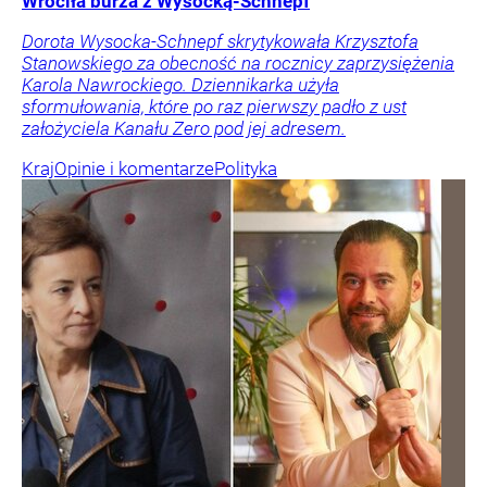
Wróciła burza z Wysocką-Schnepf
Dorota Wysocka-Schnepf skrytykowała Krzysztofa
Stanowskiego za obecność na rocznicy zaprzysiężenia
Karola Nawrockiego. Dziennikarka użyła
sformułowania, które po raz pierwszy padło z ust
założyciela Kanału Zero pod jej adresem.
Kraj
Opinie i komentarze
Polityka