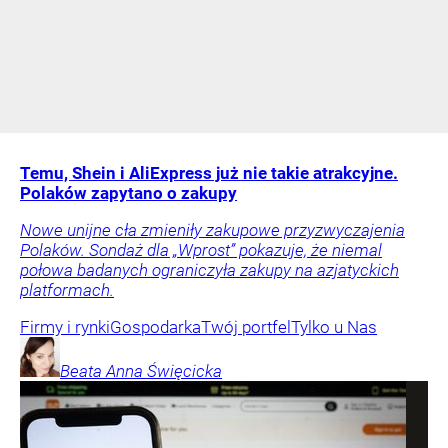
Temu, Shein i AliExpress już nie takie atrakcyjne.
Polaków zapytano o zakupy
Nowe unijne cła zmieniły zakupowe przyzwyczajenia
Polaków. Sondaż dla „Wprost” pokazuje, że niemal
połowa badanych ograniczyła zakupy na azjatyckich
platformach.
Firmy i rynki
Gospodarka
Twój portfel
Tylko u Nas
Beata Anna
Święcicka