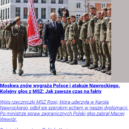
Moskwa znów wygraża Polsce i atakuje Nawrockiego.
Kolejny głos z MSZ: Jak zawsze czas na fakty
Wpis rzeczniczki MSZ Rosji, która uderzyła w Karola
Nawrockiego, odbił się szerokim echem w naszej dyplomacji.
Po ministrze spraw zagranicznych Polski głos zabrał Maciej
Wewiór.