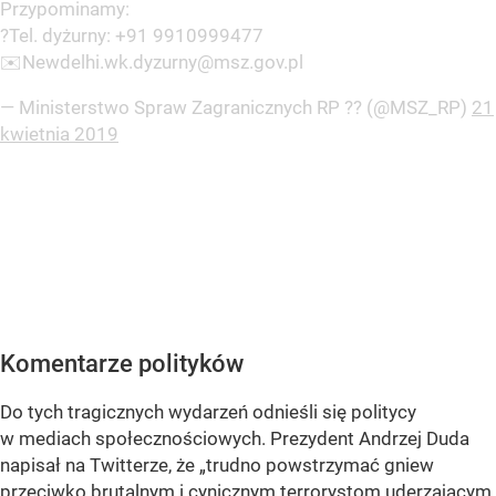
Przypominamy:
?Tel. dyżurny: +91 9910999477
✉️Newdelhi.wk.dyzurny@msz.gov.pl
— Ministerstwo Spraw Zagranicznych RP ?? (@MSZ_RP)
21
kwietnia 2019
Komentarze polityków
Do tych tragicznych wydarzeń odnieśli się politycy
w mediach społecznościowych. Prezydent Andrzej Duda
napisał na Twitterze, że „trudno powstrzymać gniew
przeciwko brutalnym i cynicznym terrorystom uderzającym