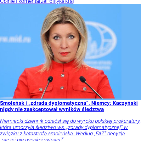
Opinie i komentarze
Polityka
Kraj
Smoleńsk i „zdrada dyplomatyczna”. Niemcy: Kaczyński
nigdy nie zaakceptował wyników śledztwa
Niemiecki dziennik odniósł się do wyroku polskiej prokuratury,
która umorzyła śledztwo ws. „zdrady dyplomatycznej” w
związku z katastrofą smoleńską. Według „FAZ” decyzja
„raczej nie uspokoi sytuacji”.