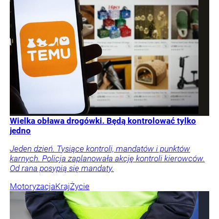
Wielka obława drogówki. Będą kontrolować tylko
jedno
Jeden dzień. Tysiące kontroli, mandatów i punktów
karnych. Policja zaplanowała akcję kontroli kierowców.
Od rana posypią się mandaty.
Motoryzacja
Kraj
Życie