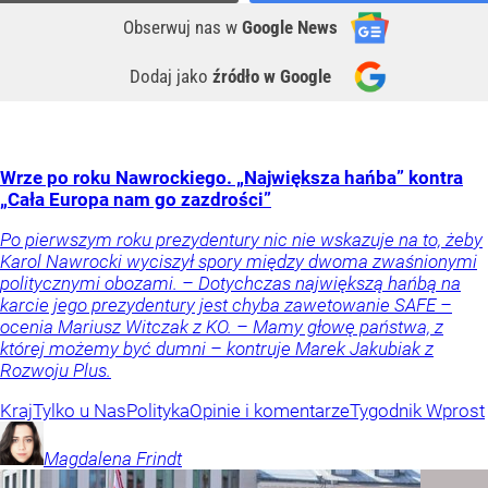
Obserwuj nas
w
Google News
Dodaj jako
źródło w Google
Wrze po roku Nawrockiego. „Największa hańba” kontra
„Cała Europa nam go zazdrości”
Po pierwszym roku prezydentury nic nie wskazuje na to, żeby
Karol Nawrocki wyciszył spory między dwoma zwaśnionymi
politycznymi obozami. – Dotychczas największą hańbą na
karcie jego prezydentury jest chyba zawetowanie SAFE –
ocenia Mariusz Witczak z KO. – Mamy głowę państwa, z
której możemy być dumni – kontruje Marek Jakubiak z
Rozwoju Plus.
Kraj
Tylko u Nas
Polityka
Opinie i komentarze
Tygodnik Wprost
Magdalena
Frindt