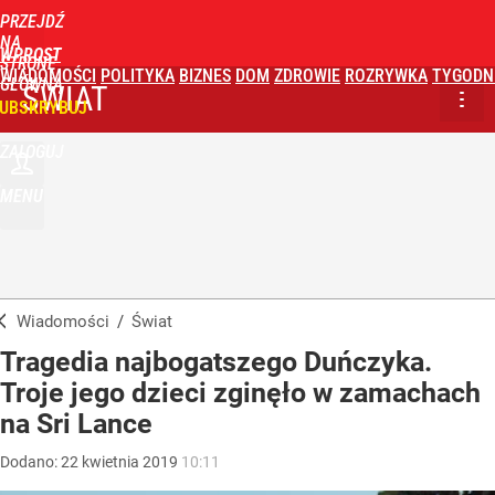
PRZEJDŹ
NA
WPROST
STRONĘ
WIADOMOŚCI
POLITYKA
BIZNES
DOM
ZDROWIE
ROZRYWKA
TYGODN
GŁÓWNĄ
ŚWIAT
UBSKRYBUJ
ZALOGUJ
MENU
Wiadomości
/
Świat
Tragedia najbogatszego Duńczyka.
Troje jego dzieci zginęło w zamachach
na Sri Lance
Dodano:
22
kwietnia
2019
10:11