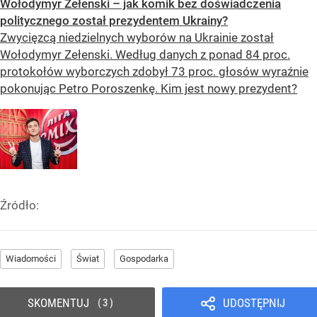
Wołodymyr Zełenski – jak komik bez doświadczenia
politycznego został prezydentem Ukrainy?
Zwycięzcą niedzielnych wyborów na Ukrainie został
Wołodymyr Zełenski. Według danych z ponad 84 proc.
protokołów wyborczych zdobył 73 proc. głosów wyraźnie
pokonując Petro Poroszenkę. Kim jest nowy prezydent?
Źródło:
Wiadomości
Świat
Gospodarka
SKOMENTUJ
UDOSTĘPNIJ
3