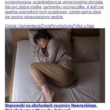
wysportowana, przedsiębiorcza, emocjonalnie dojrzała.
Ma być dobrą matką, partnerką i przyjaciółką. A jeśli nie
spełnia wszystkich tych oczekiwań, często sama staje
się swoim najsurowszym sędzią.
Opinie i komentarze
Życie
Psychologia
Tylko u Nas
Stanowski na obchodach rocznicy Nawrockiego.