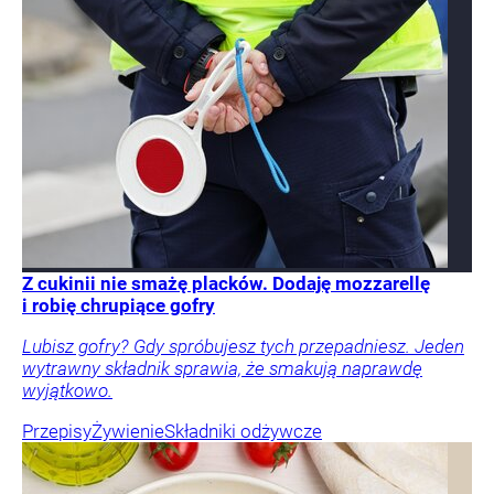
Z cukinii nie smażę placków. Dodaję mozzarellę
i robię chrupiące gofry
Lubisz gofry? Gdy spróbujesz tych przepadniesz. Jeden
wytrawny składnik sprawia, że smakują naprawdę
wyjątkowo.
Przepisy
Żywienie
Składniki odżywcze