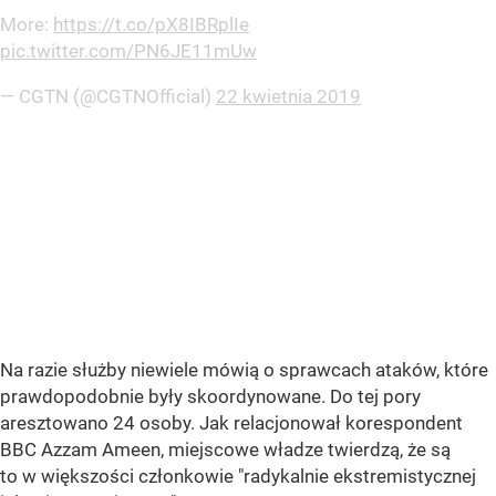
More:
https://t.co/pX8IBRplIe
pic.twitter.com/PN6JE11mUw
— CGTN (@CGTNOfficial)
22 kwietnia 2019
Na razie służby niewiele mówią o sprawcach ataków, które
prawdopodobnie były skoordynowane. Do tej pory
aresztowano 24 osoby. Jak relacjonował korespondent
BBC Azzam Ameen, miejscowe władze twierdzą, że są
to w większości członkowie "radykalnie ekstremistycznej