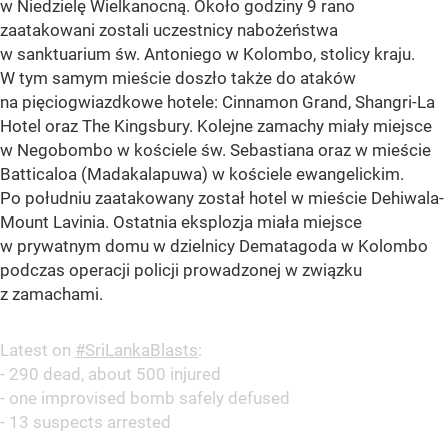
w Niedzielę Wielkanocną. Około godziny 9 rano
zaatakowani zostali uczestnicy nabożeństwa
w sanktuarium św. Antoniego w Kolombo, stolicy kraju.
W tym samym mieście doszło także do ataków
na pięciogwiazdkowe hotele: Cinnamon Grand, Shangri-La
Hotel oraz The Kingsbury. Kolejne zamachy miały miejsce
w Negobombo w kościele św. Sebastiana oraz w mieście
Batticaloa (Madakalapuwa) w kościele ewangelickim.
Po południu zaatakowany został hotel w mieście Dehiwala-
Mount Lavinia. Ostatnia eksplozja miała miejsce
w prywatnym domu w dzielnicy Dematagoda w Kolombo
podczas operacji policji prowadzonej w związku
z zamachami.
Latest on
#SriLankaBlasts
:
- 290 dead, about 500 injured
- one improvised bomb safely defused
- 13 suspects arrested