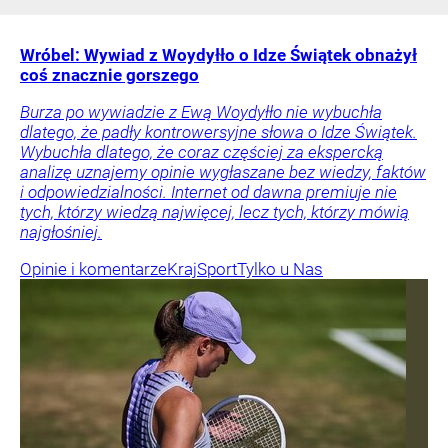
Wróbel: Wywiad z Woydyłło o Idze Świątek obnażył
coś znacznie gorszego
Burza po wywiadzie z Ewą Woydyłło nie wybuchła
dlatego, że padły kontrowersyjne słowa o Idze Świątek.
Wybuchła dlatego, że coraz częściej za ekspercką
analizę uznajemy opinie wygłaszane bez wiedzy, faktów
i odpowiedzialności. Internet od dawna premiuje nie
tych, którzy wiedzą najwięcej, lecz tych, którzy mówią
najgłośniej.
Opinie i komentarze
Kraj
Sport
Tylko u Nas