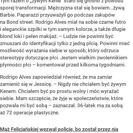
Tym razem o „żywym Kenie” stało się głośno z powodu
sporej transformacji. Mężczyzna stał się bowiem...żywą
Barbie. Paparazzi przyuważyli go podczas zakupów
na Bond street. Rodrigo Alves miał na sobie czarne futro
i eleganckie szpilki w tym samym kolorze, a także długie
blond loki i pełen makijaż. – Ludzie nie powinni być
zmuszani do identyfikacji tylko z jedną płcią. Powinni mieć
możliwość wyrażania siebie w sposób, który odrzuca
stereotypy dotyczące płci. Jestem wielkim zwolennikiem
płynności płci – komentował przed kilkoma tygodniami.
Rodrigo Alves zapowiedział również, że ma zamiar
zamienić się w Jessicę. – Nigdy nie chciałem być żywym
Kenem. Chciałem być po prostu wolny i móc wyrażać
siebie. Mam szczęście, że żyje w społeczeństwie, które
pozwala mi być sobą – zaznaczał. 36-latek ma za sobą
aż 72 operacje plastyczne.
Mąż Felicjańskiej wezwał policję, bo został przez nią