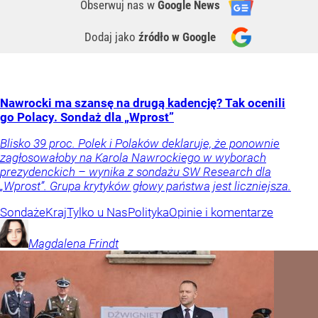
Obserwuj nas
w
Google News
Dodaj jako
źródło w Google
Nawrocki ma szansę na drugą kadencję? Tak ocenili
go Polacy. Sondaż dla „Wprost”
Blisko 39 proc. Polek i Polaków deklaruje, że ponownie
zagłosowałoby na Karola Nawrockiego w wyborach
prezydenckich – wynika z sondażu SW Research dla
„Wprost”. Grupa krytyków głowy państwa jest liczniejsza.
Sondaże
Kraj
Tylko u Nas
Polityka
Opinie i komentarze
Magdalena
Frindt