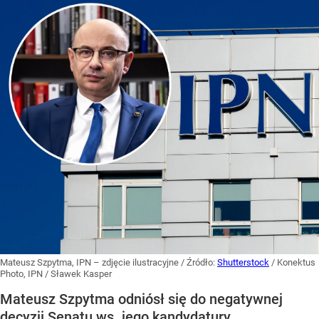
Mateusz Szpytma, IPN – zdjęcie ilustracyjne
/ Źródło:
Shutterstock
/
Konektus
Photo, IPN / Sławek Kasper
Mateusz Szpytma odniósł się do negatywnej
decyzji Senatu ws. jego kandydatury