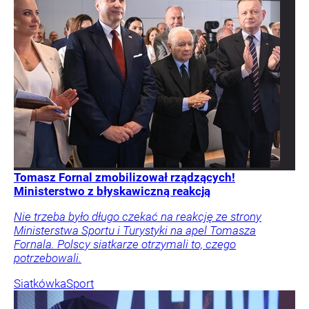
Tomasz Fornal zmobilizował rządzących!
Ministerstwo z błyskawiczną reakcją
Nie trzeba było długo czekać na reakcję ze strony
Ministerstwa Sportu i Turystyki na apel Tomasza
Fornala. Polscy siatkarze otrzymali to, czego
potrzebowali.
Siatkówka
Sport