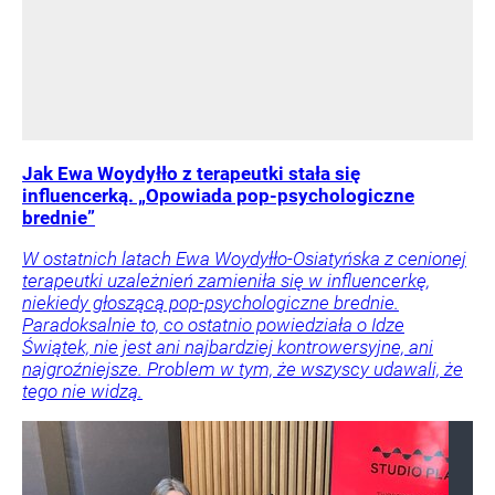
Jak Ewa Woydyłło z terapeutki stała się
influencerką. „Opowiada pop-psychologiczne
brednie”
W ostatnich latach Ewa Woydyłło-Osiatyńska z cenionej
terapeutki uzależnień zamieniła się w influencerkę,
niekiedy głoszącą pop-psychologiczne brednie.
Paradoksalnie to, co ostatnio powiedziała o Idze
Świątek, nie jest ani najbardziej kontrowersyjne, ani
najgroźniejsze. Problem w tym, że wszyscy udawali, że
tego nie widzą.