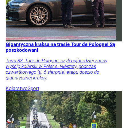
Gigantyczna kraksa na trasie Tour de Pologne! Są
poszkodowani
Trwa 83. Tour de Pologne, czyli najbardziej znany
wyścig kolarski w Polsce. Niestety, podczas
czwartkowego (tj. 6 sierpnia) etapu doszło do
gigantycznej kraksy.
Kolarstwo
Sport