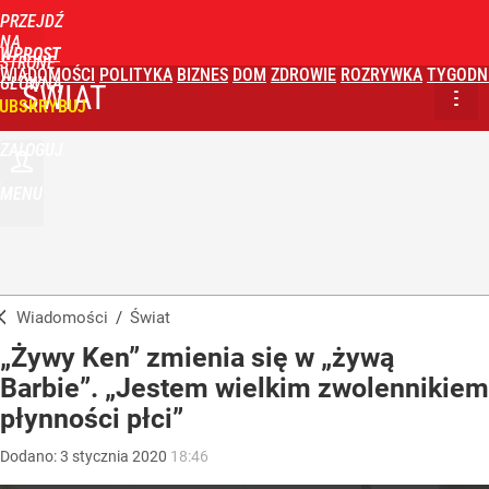
PRZEJDŹ
NA
WPROST
STRONĘ
WIADOMOŚCI
POLITYKA
BIZNES
DOM
ZDROWIE
ROZRYWKA
TYGODN
GŁÓWNĄ
ŚWIAT
UBSKRYBUJ
ZALOGUJ
MENU
Wiadomości
/
Świat
„Żywy Ken” zmienia się w „żywą
Barbie”. „Jestem wielkim zwolennikiem
płynności płci”
Dodano:
3
stycznia
2020
18:46