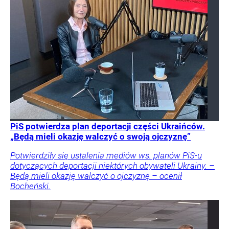
PiS potwierdza plan deportacji części Ukraińców.
„Będą mieli okazję walczyć o swoją ojczyznę”
Potwierdziły się ustalenia mediów ws. planów PiS-u
dotyczących deportacji niektórych obywateli Ukrainy. –
Będą mieli okazję walczyć o ojczyznę – ocenił
Bocheński.