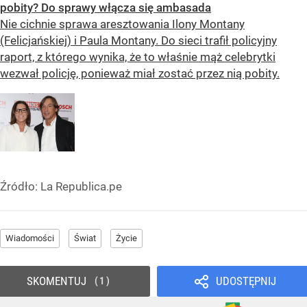
pobity? Do sprawy włącza się ambasada
Nie cichnie sprawa aresztowania Ilony Montany
(Felicjańskiej) i Paula Montany. Do sieci trafił policyjny
raport, z którego wynika, że to właśnie mąż celebrytki
wezwał policję, ponieważ miał zostać przez nią pobity.
Źródło:
La Republica.pe
Wiadomości
Świat
Życie
SKOMENTUJ
UDOSTĘPNIJ
1