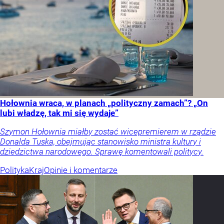
Hołownia wraca, w planach „polityczny zamach”? „On
lubi władzę, tak mi się wydaje”
Szymon Hołownia miałby zostać wicepremierem w rządzie
Donalda Tuska, obejmując stanowisko ministra kultury i
dziedzictwa narodowego. Sprawę komentowali politycy.
Polityka
Kraj
Opinie i komentarze