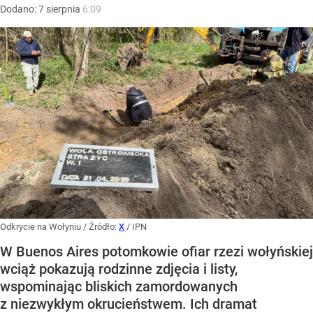
Dodano:
7
sierpnia
6:09
Odkrycie na Wołyniu
/ Źródło:
X
/
IPN
W Buenos Aires potomkowie ofiar rzezi wołyńskiej
wciąż pokazują rodzinne zdjęcia i listy,
wspominając bliskich zamordowanych
z niezwykłym okrucieństwem. Ich dramat