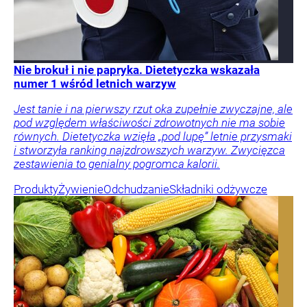
Nie brokuł i nie papryka. Dietetyczka wskazała
numer 1 wśród letnich warzyw
Jest tanie i na pierwszy rzut oka zupełnie zwyczajne, ale
pod względem właściwości zdrowotnych nie ma sobie
równych. Dietetyczka wzięła „pod lupę” letnie przysmaki
i stworzyła ranking najzdrowszych warzyw. Zwycięzca
zestawienia to genialny pogromca kalorii.
Produkty
Żywienie
Odchudzanie
Składniki odżywcze