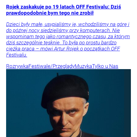
Rojek zaskakuje po 19 latach OFF Festivalu: Dziś
prawdopodobnie bym tego nie zrobił
Dzieci były małe, usypialiśmy je, wchodziliśmy na górę i
do późnej nocy siedzieliśmy przy komputerach. Nie
wspominam tego jako romantycznego czasu, za którym
dziś szczególnie tęsknię. To była po prostu bardzo
ciężka praca – mówi Artur Rojek o początkach OFF
Festivalu.
Rozrywka
Festiwale/Przeglądy
Muzyka
Tylko u Nas