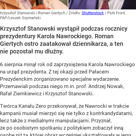
Krzysztof Stanowski i Roman Giertych
/ Źródło:
Shutterstock
/
Piotr Front,
PAP/Leszek Szymański
Krzysztof Stanowski wystąpił podczas rocznicy
prezydentury Karola Nawrockiego. Roman
Giertych ostro zaatakował dziennikarza, a ten
nie pozostał mu dłużny.
6 sierpnia minął rok od zaprzysiężenia Karola Nawrockiego
na urząd prezydenta. Z tej okazji przed Pałacem
Prezydenckim zorganizowano specjalne wydarzenie.
Przemawiali podczas niego m.in. prof. Andrzej Nowak,
Rafał Ziemkiewicz i Krzysztof Stanowski.
Twórca Kanału Zero przekonywał, że Nawrocki w trakcie
kampanii musiał mierzyć się nie tylko z kontrkandydatami,
lecz także z medialnymi manipulacjami. Przyznał,
że po osobistym spotkaniu z politykiem zobaczył inną
osobę niż ta, której obraz wcześniej ukształtowały w jego