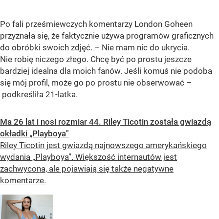
Po fali prześmiewczych komentarzy London Goheen
przyznała się, że faktycznie używa programów graficznych
do obróbki swoich zdjęć. – Nie mam nic do ukrycia.
Nie robię niczego złego. Chcę być po prostu jeszcze
bardziej idealna dla moich fanów. Jeśli komuś nie podoba
się mój profil, może go po prostu nie obserwować –
podkreśliła 21-latka.
Ma 26 lat i nosi rozmiar 44. Riley Ticotin została gwiazdą
okładki „Playboya"
Riley Ticotin jest gwiazdą najnowszego amerykańskiego
wydania „Playboya”. Większość internautów jest
zachwycona, ale pojawiają się także negatywne
komentarze.