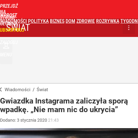
PRZEJDŹ
NA
WPROST
STRONĘ
WIADOMOŚCI
POLITYKA
BIZNES
DOM
ZDROWIE
ROZRYWKA
TYGODN
GŁÓWNĄ
ŚWIAT
UBSKRYBUJ
ZALOGUJ
MENU
Wiadomości
/
Świat
Gwiazdka Instagrama zaliczyła sporą
wpadkę. „Nie mam nic do ukrycia”
Dodano:
3
stycznia
2020
21:43