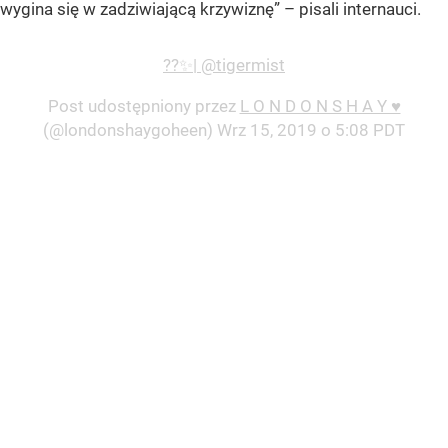
wygina się w zadziwiającą krzywiznę” – pisali internauci.
??✨| @tigermist
Post udostępniony przez
L O N D O N S H A Y ♥
(@londonshaygoheen)
Wrz 15, 2019 o 5:08 PDT