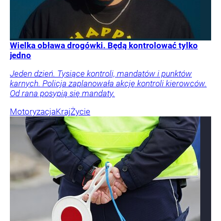
Wielka obława drogówki. Będą kontrolować tylko
jedno
Jeden dzień. Tysiące kontroli, mandatów i punktów
karnych. Policja zaplanowała akcję kontroli kierowców.
Od rana posypią się mandaty.
Motoryzacja
Kraj
Życie