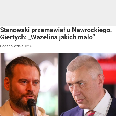
Stanowski przemawiał u Nawrockiego.
Giertych: „Wazelina jakich mało”
Dodano:
dzisiaj
8:56