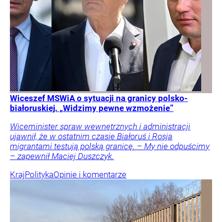
Wiceszef MSWiA o sytuacji na granicy polsko-
białoruskiej. „Widzimy pewne wzmożenie”
Wiceminister spraw wewnętrznych i administracji
ujawnił, że w ostatnim czasie Białoruś i Rosja
migrantami testują polską granicę. – My nie odpuścimy
– zapewnił Maciej Duszczyk.
Kraj
Polityka
Opinie i komentarze