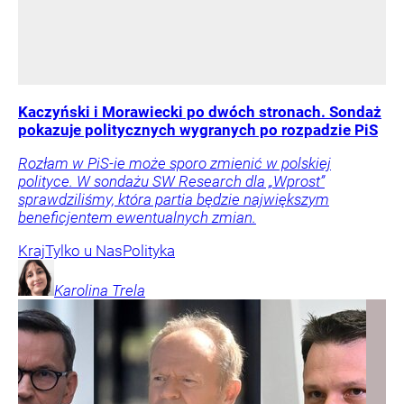
Kaczyński i Morawiecki po dwóch stronach. Sondaż
pokazuje politycznych wygranych po rozpadzie PiS
Rozłam w PiS-ie może sporo zmienić w polskiej
polityce. W sondażu SW Research dla „Wprost”
sprawdziliśmy, która partia będzie największym
beneficjentem ewentualnych zmian.
Kraj
Tylko u Nas
Polityka
Karolina
Trela