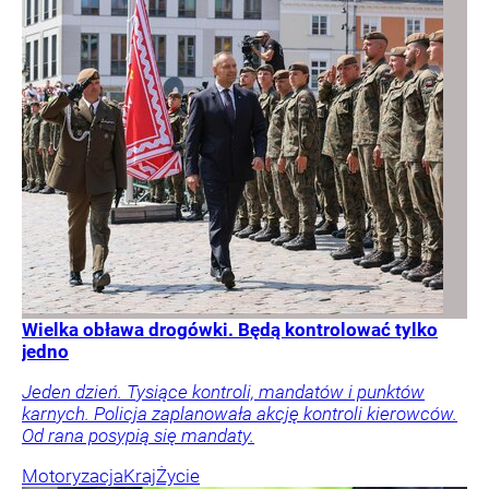
Wielka obława drogówki. Będą kontrolować tylko
jedno
Jeden dzień. Tysiące kontroli, mandatów i punktów
karnych. Policja zaplanowała akcję kontroli kierowców.
Od rana posypią się mandaty.
Motoryzacja
Kraj
Życie