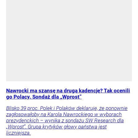
Nawrocki ma szansę na drugą kadencję? Tak ocenili
go Polacy. Sondaż dla „Wprost”
Blisko 39 proc. Polek i Polaków deklaruje, że ponownie
zagłosowałoby na Karola Nawrockiego w wyborach
prezydenckich – wynika z sondażu SW Research dla
„Wprost”. Grupa krytyków głowy państwa jest
liczniejsza.