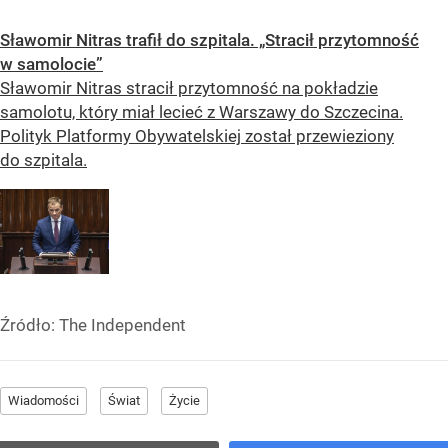
Sławomir Nitras trafił do szpitala. „Stracił przytomność
w samolocie”
Sławomir Nitras stracił przytomność na pokładzie
samolotu, który miał lecieć z Warszawy do Szczecina.
Polityk Platformy Obywatelskiej został przewieziony
do szpitala.
Źródło:
The Independent
Wiadomości
Świat
Życie