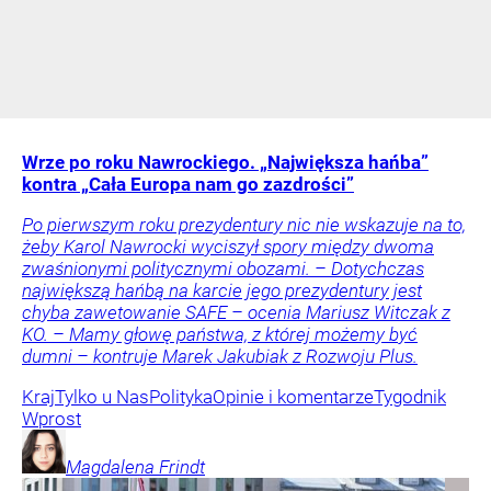
Wrze po roku Nawrockiego. „Największa hańba”
kontra „Cała Europa nam go zazdrości”
Po pierwszym roku prezydentury nic nie wskazuje na to,
żeby Karol Nawrocki wyciszył spory między dwoma
zwaśnionymi politycznymi obozami. – Dotychczas
największą hańbą na karcie jego prezydentury jest
chyba zawetowanie SAFE – ocenia Mariusz Witczak z
KO. – Mamy głowę państwa, z której możemy być
dumni – kontruje Marek Jakubiak z Rozwoju Plus.
Kraj
Tylko u Nas
Polityka
Opinie i komentarze
Tygodnik
Wprost
Magdalena
Frindt