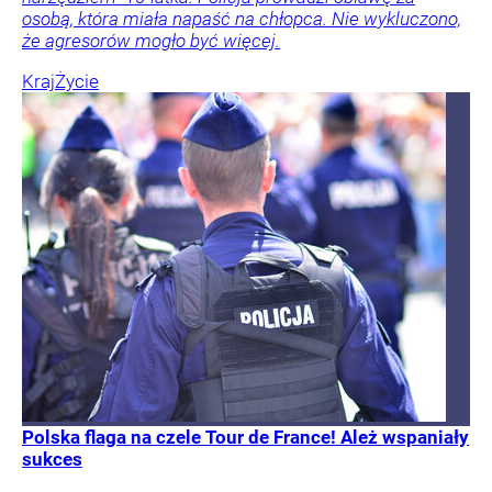
osobą, która miała napaść na chłopca. Nie wykluczono,
że agresorów mogło być więcej.
Kraj
Życie
Polska flaga na czele Tour de France! Ależ wspaniały
sukces