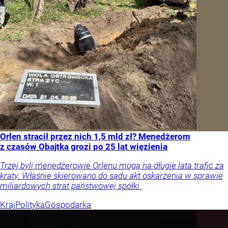
Orlen stracił przez nich 1,5 mld zł? Menedżerom
z czasów Obajtka grozi po 25 lat więzienia
Trzej byli menedżerowie Orlenu mogą na długie lata trafić za
kraty. Właśnie skierowano do sądu akt oskarżenia w sprawie
miliardowych strat państwowej spółki.
Kraj
Polityka
Gospodarka