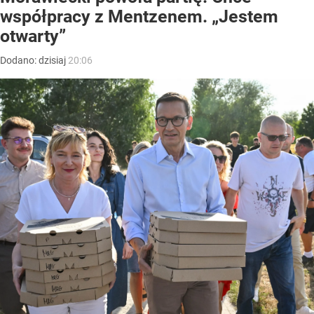
współpracy z Mentzenem. „Jestem
otwarty”
Dodano:
dzisiaj
20:06