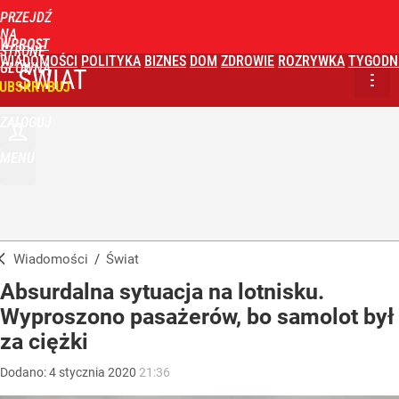
PRZEJDŹ
NA
WPROST
STRONĘ
WIADOMOŚCI
POLITYKA
BIZNES
DOM
ZDROWIE
ROZRYWKA
TYGODN
GŁÓWNĄ
ŚWIAT
UBSKRYBUJ
ZALOGUJ
MENU
Wiadomości
/
Świat
Absurdalna sytuacja na lotnisku.
Wyproszono pasażerów, bo samolot był
za ciężki
Dodano:
4
stycznia
2020
21:36