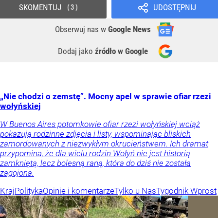
SKOMENTUJ
UDOSTĘPNIJ
3
Obserwuj nas
w
Google News
Dodaj jako
źródło w Google
„Nie chodzi o zemstę”. Mocny apel w sprawie ofiar rzezi
wołyńskiej
W Buenos Aires potomkowie ofiar rzezi wołyńskiej wciąż
pokazują rodzinne zdjęcia i listy, wspominając bliskich
zamordowanych z niezwykłym okrucieństwem. Ich dramat
przypomina, że dla wielu rodzin Wołyń nie jest historią
zamkniętą, lecz bolesną raną, która do dziś nie została
zagojona.
Kraj
Polityka
Opinie i komentarze
Tylko u Nas
Tygodnik Wprost