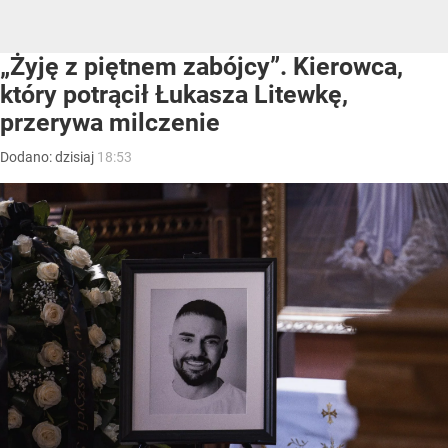
„Żyję z piętnem zabójcy”. Kierowca,
który potrącił Łukasza Litewkę,
przerywa milczenie
Dodano:
dzisiaj
18:53