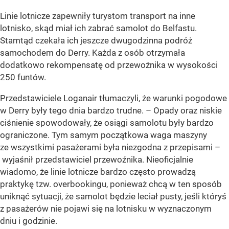
Linie lotnicze zapewniły turystom transport na inne
lotnisko, skąd miał ich zabrać samolot do Belfastu.
Stamtąd czekała ich jeszcze dwugodzinna podróż
samochodem do Derry. Każda z osób otrzymała
dodatkowo rekompensatę od przewoźnika w wysokości
250 funtów.
Przedstawiciele Loganair tłumaczyli, że warunki pogodowe
w Derry były tego dnia bardzo trudne. – Opady oraz niskie
ciśnienie spowodowały, że osiągi samolotu były bardzo
ograniczone. Tym samym początkowa waga maszyny
ze wszystkimi pasażerami była niezgodna z przepisami –
wyjaśnił przedstawiciel przewoźnika. Nieoficjalnie
wiadomo, że linie lotnicze bardzo często prowadzą
praktykę tzw. overbookingu, ponieważ chcą w ten sposób
uniknąć sytuacji, że samolot będzie leciał pusty, jeśli któryś
z pasażerów nie pojawi się na lotnisku w wyznaczonym
dniu i godzinie.