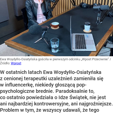
Ewa Woydyłło-Osiatyńska gościła w pierwszym odcinku „Wpost Przeciwnie”
/
Źródło:
Wprost
W ostatnich latach Ewa Woydyłło-Osiatyńska
z cenionej terapeutki uzależnień zamieniła się
w influencerkę, niekiedy głoszącą pop-
psychologiczne brednie. Paradoksalnie to,
co ostatnio powiedziała o Idze Świątek, nie jest
ani najbardziej kontrowersyjne, ani najgroźniejsze.
Problem w tym, że wszyscy udawali, że tego