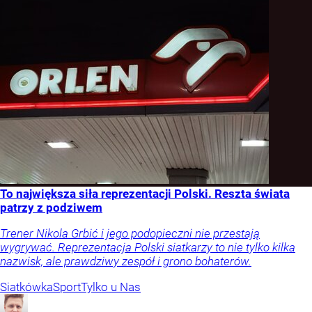
To największa siła reprezentacji Polski. Reszta świata
patrzy z podziwem
Trener Nikola Grbić i jego podopieczni nie przestają
wygrywać. Reprezentacja Polski siatkarzy to nie tylko kilka
nazwisk, ale prawdziwy zespół i grono bohaterów.
Siatkówka
Sport
Tylko u Nas