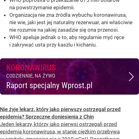
na powstrzymanie epidemii.
Organizacja nie zna źródła wybuchu koronawirusa,
nie wie, jaki jest jej naturalny rezerwuar, ani właściwie
nie rozumie na jakiej zasadzie się ona przenosi.
WHO apeluje jednak o to, aby regularnie myć ręce
i zakrywać usta przy kaszlu i kichaniu.
KORONAWIRUS
CODZIENNIE, NA ŻYWO
Raport specjalny Wprost.pl
Nie żyje lekarz, który jako pierwszy ostrzegał przed
epidemią? Sprzeczne doniesienia z Chin
Jeden lekarzy, którzy jako pierwsi ostrzegali przed
epidemią koronawirusa, w stanie ciężkim przebywa
w szpitalu, zmagając się z 2019-nCoV. Początkowo