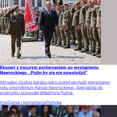
Ekspert z mocnym porównaniem po wystąpieniu
Nawrockiego. „Putin by się nie powstydził”
Mirosław Oczkoś bardzo ostro ocenił obchody pierwszego
roku prezydentury Karola Nawrockiego. Specjalista ds.
wizerunku przywołał Władimira Putina.
Kraj
Opinie i komentarze
Polityka