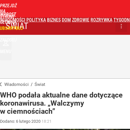
PRZEJDŹ
NA
WPROST
STRONĘ
WIADOMOŚCI
POLITYKA
BIZNES
DOM
ZDROWIE
ROZRYWKA
TYGODN
GŁÓWNĄ
ŚWIAT
UBSKRYBUJ
ZALOGUJ
MENU
Wiadomości
/
Świat
WHO podała aktualne dane dotyczące
koronawirusa. „Walczymy
w ciemnościach”
Dodano:
6
lutego
2020
18:21