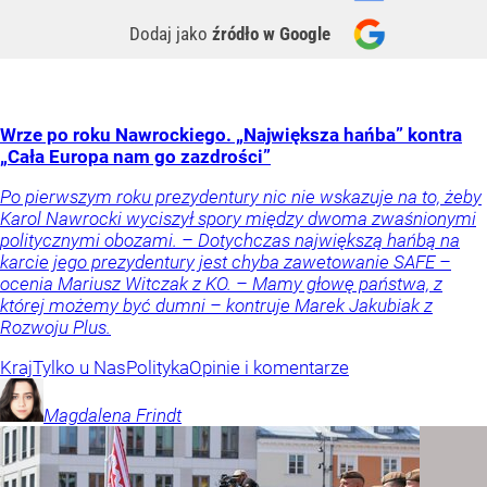
Dodaj jako
źródło w Google
Wrze po roku Nawrockiego. „Największa hańba” kontra
„Cała Europa nam go zazdrości”
Po pierwszym roku prezydentury nic nie wskazuje na to, żeby
Karol Nawrocki wyciszył spory między dwoma zwaśnionymi
politycznymi obozami. – Dotychczas największą hańbą na
karcie jego prezydentury jest chyba zawetowanie SAFE –
ocenia Mariusz Witczak z KO. – Mamy głowę państwa, z
której możemy być dumni – kontruje Marek Jakubiak z
Rozwoju Plus.
Kraj
Tylko u Nas
Polityka
Opinie i komentarze
Magdalena
Frindt