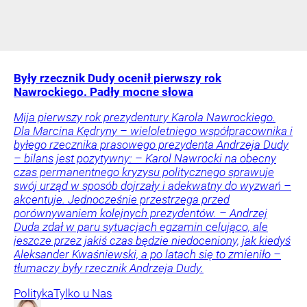
Były rzecznik Dudy ocenił pierwszy rok
Nawrockiego. Padły mocne słowa
Mija pierwszy rok prezydentury Karola Nawrockiego.
Dla Marcina Kędryny – wieloletniego współpracownika i
byłego rzecznika prasowego prezydenta Andrzeja Dudy
– bilans jest pozytywny: – Karol Nawrocki na obecny
czas permanentnego kryzysu politycznego sprawuje
swój urząd w sposób dojrzały i adekwatny do wyzwań –
akcentuje. Jednocześnie przestrzega przed
porównywaniem kolejnych prezydentów. – Andrzej
Duda zdał w paru sytuacjach egzamin celująco, ale
jeszcze przez jakiś czas będzie niedoceniony, jak kiedyś
Aleksander Kwaśniewski, a po latach się to zmieniło –
tłumaczy były rzecznik Andrzeja Dudy.
Polityka
Tylko u Nas