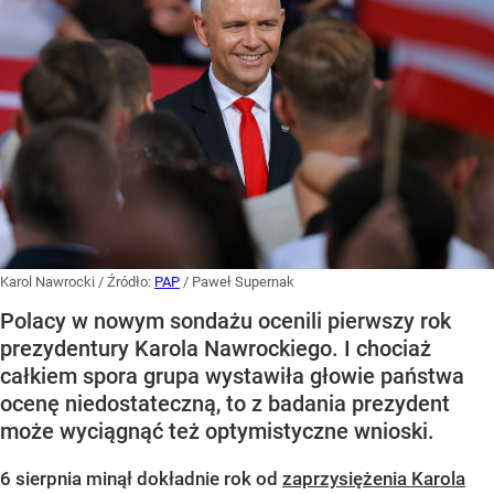
Karol Nawrocki
/ Źródło:
PAP
/
Paweł Supernak
Polacy w nowym sondażu ocenili pierwszy rok
prezydentury Karola Nawrockiego. I chociaż
całkiem spora grupa wystawiła głowie państwa
ocenę niedostateczną, to z badania prezydent
może wyciągnąć też optymistyczne wnioski.
6 sierpnia minął dokładnie rok od
zaprzysiężenia Karola