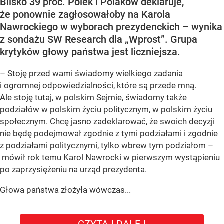
Blisko 39 proc. Polek i Polaków deklaruje,
że ponownie zagłosowałoby na Karola
Nawrockiego w wyborach prezydenckich – wynika
z sondażu SW Research dla „Wprost”. Grupa
krytyków głowy państwa jest liczniejsza.
– Stoję przed wami świadomy wielkiego zadania
i ogromnej odpowiedzialności, które są przede mną.
Ale stoję tutaj, w polskim Sejmie, świadomy także
podziałów w polskim życiu politycznym, w polskim życiu
społecznym. Chcę jasno zadeklarować, że swoich decyzji
nie będę podejmował zgodnie z tymi podziałami i zgodnie
z podziałami politycznymi, tylko wbrew tym podziałom –
mówił rok temu Karol Nawrocki w pierwszym wystąpieniu
po zaprzysiężeniu na urząd prezydenta
.
Głowa państwa złożyła wówczas...
CZYTAJ DALEJ