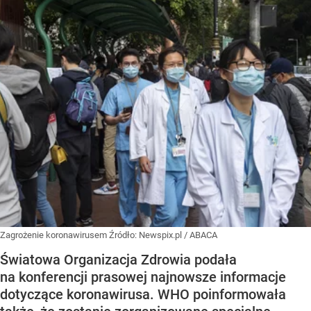
Zagrożenie koronawirusem
Źródło:
Newspix.pl
/
ABACA
Światowa Organizacja Zdrowia podała
na konferencji prasowej najnowsze informacje
dotyczące koronawirusa. WHO poinformowała