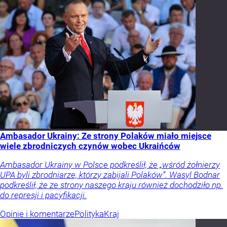
Ambasador Ukrainy: Ze strony Polaków miało miejsce
wiele zbrodniczych czynów wobec Ukraińców
Ambasador Ukrainy w Polsce podkreślił, że „wśród żołnierzy
UPA byli zbrodniarze, którzy zabijali Polaków”. Wasyl Bodnar
podkreślił, że ze strony naszego kraju również dochodziło np.
do represji i pacyfikacji.
Opinie i komentarze
Polityka
Kraj