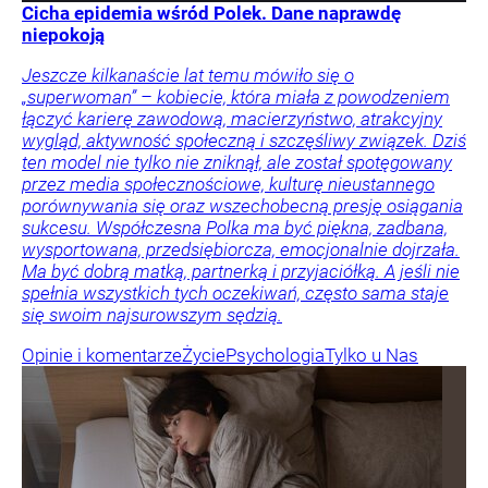
Cicha epidemia wśród Polek. Dane naprawdę
niepokoją
Jeszcze kilkanaście lat temu mówiło się o
„superwoman” – kobiecie, która miała z powodzeniem
łączyć karierę zawodową, macierzyństwo, atrakcyjny
wygląd, aktywność społeczną i szczęśliwy związek. Dziś
ten model nie tylko nie zniknął, ale został spotęgowany
przez media społecznościowe, kulturę nieustannego
porównywania się oraz wszechobecną presję osiągania
sukcesu. Współczesna Polka ma być piękna, zadbana,
wysportowana, przedsiębiorcza, emocjonalnie dojrzała.
Ma być dobrą matką, partnerką i przyjaciółką. A jeśli nie
spełnia wszystkich tych oczekiwań, często sama staje
się swoim najsurowszym sędzią.
Opinie i komentarze
Życie
Psychologia
Tylko u Nas