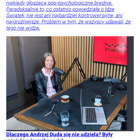
niekiedy głoszącą pop-psychologiczne brednie.
Paradoksalnie to, co ostatnio powiedziała o Idze
Świątek, nie jest ani najbardziej kontrowersyjne, ani
najgroźniejsze. Problem w tym, że wszyscy udawali, że
tego nie widzą.
Dlaczego Andrzej Duda się nie udziela? Były