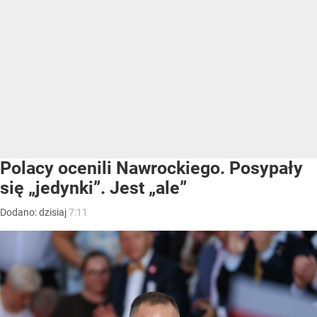
Polacy ocenili Nawrockiego. Posypały
się „jedynki”. Jest „ale”
Dodano:
dzisiaj
7:11