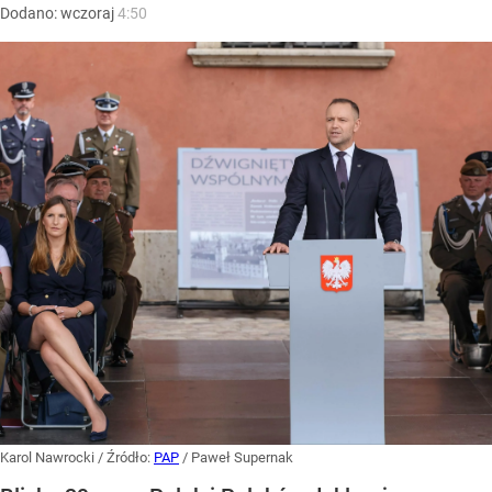
Dodano:
wczoraj
4:50
Karol Nawrocki
/ Źródło:
PAP
/
Paweł Supernak