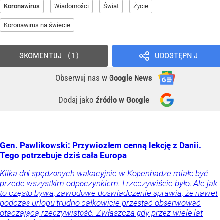
Koronawirus
Wiadomości
Świat
Życie
Koronawirus na świecie
SKOMENTUJ
UDOSTĘPNIJ
1
Obserwuj nas
w
Google News
Dodaj jako
źródło w Google
Gen. Pawlikowski: Przywiozłem cenną lekcję z Danii.
Tego potrzebuje dziś cała Europa
Kilka dni spędzonych wakacyjnie w Kopenhadze miało być
przede wszystkim odpoczynkiem. I rzeczywiście było. Ale jak
to często bywa, zawodowe doświadczenie sprawia, że nawet
podczas urlopu trudno całkowicie przestać obserwować
otaczającą rzeczywistość. Zwłaszcza gdy przez wiele lat