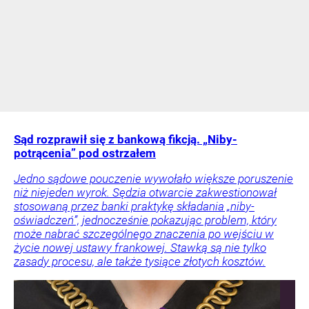
Sąd rozprawił się z bankową fikcją. „Niby-
potrącenia” pod ostrzałem
Jedno sądowe pouczenie wywołało większe poruszenie
niż niejeden wyrok. Sędzia otwarcie zakwestionował
stosowaną przez banki praktykę składania „niby-
oświadczeń”, jednocześnie pokazując problem, który
może nabrać szczególnego znaczenia po wejściu w
życie nowej ustawy frankowej. Stawką są nie tylko
zasady procesu, ale także tysiące złotych kosztów.