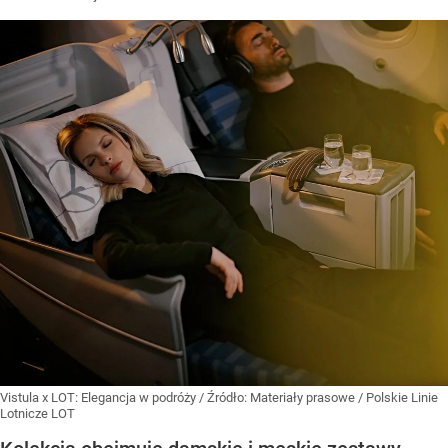
Vistula x LOT: Elegancja w podróży
/ Źródło:
Materiały prasowe
/
Polskie Linie
Lotnicze LOT