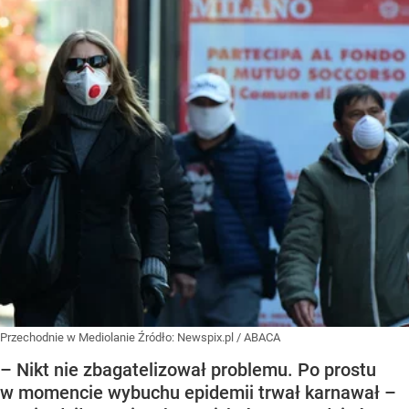
Przechodnie w Mediolanie
Źródło:
Newspix.pl
/
ABACA
– Nikt nie zbagatelizował problemu. Po prostu
w momencie wybuchu epidemii trwał karnawał –