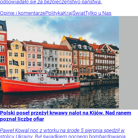
odpowiadało się za bezpieczeństwo państwa.
Opinie i komentarze
Polityka
Kraj
Świat
Tylko u Nas
Polski poseł przeżył krwawy nalot na Kijów. Nad ranem
poznał liczbę ofiar
Paweł Kowal noc z wtorku na środę 5 sierpnia spędził w
stolicy Ukrainy. Był świadkiem nocnego bombardowania