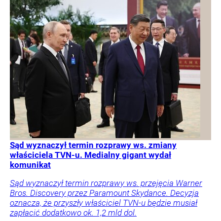
Sąd wyznaczył termin rozprawy ws. zmiany
właściciela TVN-u. Medialny gigant wydał
komunikat
Sąd wyznaczył termin rozprawy ws. przejęcia Warner
Bros. Discovery przez Paramount Skydance. Decyzja
oznacza, że przyszły właściciel TVN-u będzie musiał
zapłacić dodatkowo ok. 1,2 mld dol.