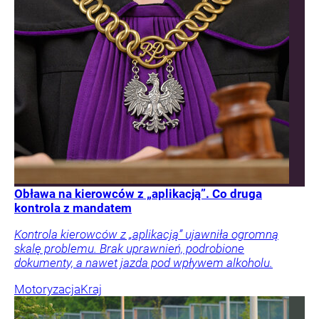
Obława na kierowców z „aplikacją”. Co druga
kontrola z mandatem
Kontrola kierowców z „aplikacją” ujawniła ogromną
skalę problemu. Brak uprawnień, podrobione
dokumenty, a nawet jazda pod wpływem alkoholu.
Motoryzacja
Kraj