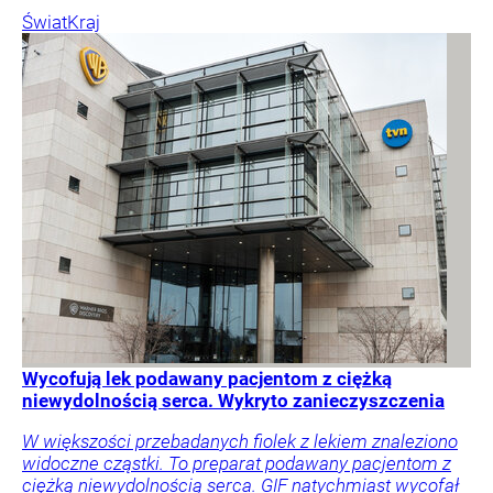
Świat
Kraj
Wycofują lek podawany pacjentom z ciężką
niewydolnością serca. Wykryto zanieczyszczenia
W większości przebadanych fiolek z lekiem znaleziono
widoczne cząstki. To preparat podawany pacjentom z
ciężką niewydolnością serca. GIF natychmiast wycofał