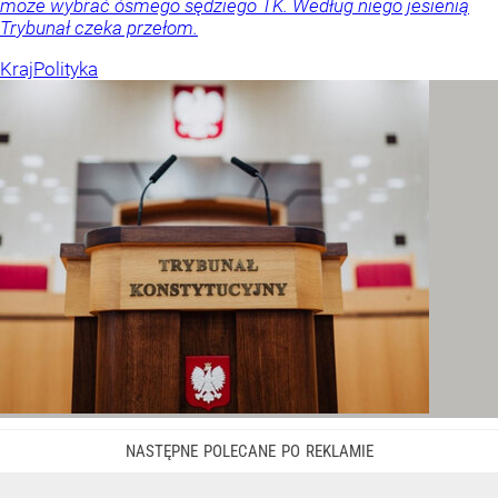
może wybrać ósmego sędziego TK. Według niego jesienią
Trybunał czeka przełom.
Kraj
Polityka