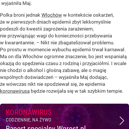
wyjaśniła Maj.
Polka broni jednak
Włochów
w kontekście oskarżeń,
że w pierwszych dniach epidemii zbyt lekkomyślnie
podeszli do kwestii zagrożenia zarażeniem,
nie przywiązując wagi do konieczności przebywania
w kwarantannie. – Nikt nie zbagatelizował problemu.
Po prostu w momencie wybuchu epidemii trwał karnawał.
Ma on dla Włochów ogromne znaczenie, bo jest wspaniałą
okazją do spędzenia czasu z rodziną i przyjaciółmi. I wcale
nie chodzi o alkohol i głośną zabawę, ale o magię
wspólnych doświadczeń – wyjaśniła Maj dodając,
że wówczas nikt nie spodziewał się, że epidemia
koronawirusa
będzie rozwijała się w tak szybkim tempie.
KORONAWIRUS
CODZIENNIE, NA ŻYWO
Raport specjalny Wprost.pl