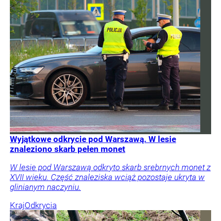
Wyjątkowe odkrycie pod Warszawą. W lesie
znaleziono skarb pełen monet
W lesie pod Warszawą odkryto skarb srebrnych monet z
XVII wieku. Część znaleziska wciąż pozostaje ukryta w
glinianym naczyniu.
Kraj
Odkrycia