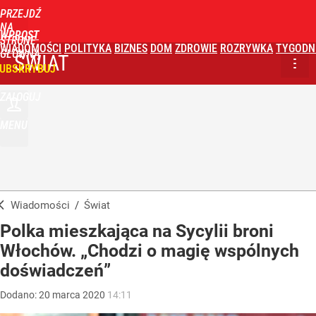
PRZEJDŹ
NA
WPROST
STRONĘ
WIADOMOŚCI
POLITYKA
BIZNES
DOM
ZDROWIE
ROZRYWKA
TYGODN
GŁÓWNĄ
ŚWIAT
UBSKRYBUJ
ZALOGUJ
MENU
Wiadomości
/
Świat
Polka mieszkająca na Sycylii broni
Włochów. „Chodzi o magię wspólnych
doświadczeń”
Dodano:
20
marca
2020
14:11