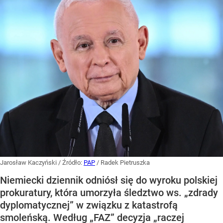
Jarosław Kaczyński
/ Źródło:
PAP
/
Radek Pietruszka
Niemiecki dziennik odniósł się do wyroku polskiej
prokuratury, która umorzyła śledztwo ws. „zdrady
dyplomatycznej” w związku z katastrofą
smoleńską. Według „FAZ” decyzja „raczej