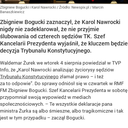
Zbigniew Bogucki i Karol Nawrocki
/ Źródło:
Newspix.pl
/
Marcin
Banaszkiewicz
Zbigniew Bogucki zaznaczył, że Karol Nawrocki
nigdy nie zadeklarował, że nie przyjmie
ślubowania od czterech sędziów TK. Szef
Kancelarii Prezydenta wyjaśnił, że kluczem będzie
decyzja Trybunału Konstytucyjnego.
Waldemar Żurek we wtorek 4 sierpnia powiedział w TVP
Info, że „Karol Nawrocki analizując życiorysy sędziów
Trybunału Konstytucyjnego
złamał prawo – i też
za to odpowie”. Do sprawy odniósł się w czwartek w RMF
FM Zbigniew Bogucki. Szef Kancelarii Prezydenta w sobotę
przypomniał swoją wypowiedź w mediach
społecznościowych. – Te wszystkie deklaracje pana
ministra Żurka są albo śmieszne, albo tragikomiczne i tak
jest w tym przypadku – zaczął Bogucki.