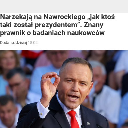
Narzekają na Nawrockiego „jak ktoś
taki został prezydentem”. Znany
prawnik o badaniach naukowców
Dodano:
dzisiaj
18:04