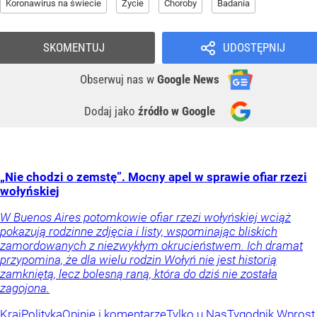
Koronawirus na świecie
Życie
Choroby
Badania
SKOMENTUJ
UDOSTĘPNIJ
Obserwuj nas
w
Google News
Dodaj jako
źródło w Google
„Nie chodzi o zemstę”. Mocny apel w sprawie ofiar rzezi
wołyńskiej
W Buenos Aires potomkowie ofiar rzezi wołyńskiej wciąż
pokazują rodzinne zdjęcia i listy, wspominając bliskich
zamordowanych z niezwykłym okrucieństwem. Ich dramat
przypomina, że dla wielu rodzin Wołyń nie jest historią
zamkniętą, lecz bolesną raną, która do dziś nie została
zagojona.
Kraj
Polityka
Opinie i komentarze
Tylko u Nas
Tygodnik Wprost