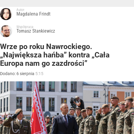
Autor:
Magdalena Frindt
Współpraca:
Tomasz Stankiewicz
Wrze po roku Nawrockiego.
„Największa hańba” kontra „Cała
Europa nam go zazdrości”
Dodano:
6
sierpnia
5:15