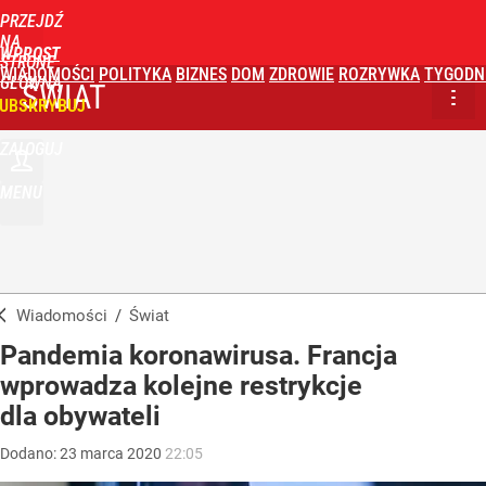
PRZEJDŹ
NA
WPROST
STRONĘ
WIADOMOŚCI
POLITYKA
BIZNES
DOM
ZDROWIE
ROZRYWKA
TYGODN
GŁÓWNĄ
ŚWIAT
UBSKRYBUJ
ZALOGUJ
MENU
Wiadomości
/
Świat
Pandemia koronawirusa. Francja
wprowadza kolejne restrykcje
dla obywateli
Dodano:
23
marca
2020
22:05