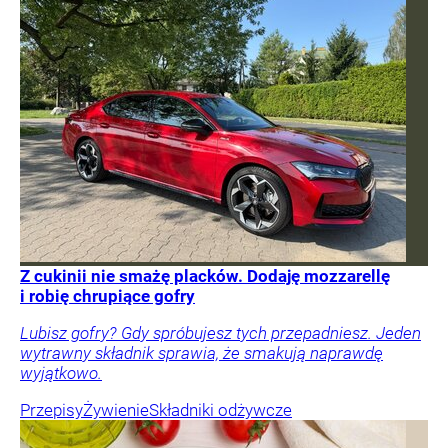
Z cukinii nie smażę placków. Dodaję mozzarellę
i robię chrupiące gofry
Lubisz gofry? Gdy spróbujesz tych przepadniesz. Jeden
wytrawny składnik sprawia, że smakują naprawdę
wyjątkowo.
Przepisy
Żywienie
Składniki odżywcze