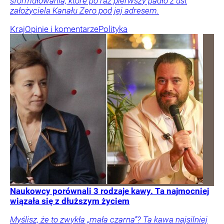
sformułowania, które po raz pierwszy padło z ust
założyciela Kanału Zero pod jej adresem.
Kraj
Opinie i komentarze
Polityka
Naukowcy porównali 3 rodzaje kawy. Ta najmocniej
wiązała się z dłuższym życiem
Myślisz, że to zwykła „mała czarna”? Ta kawa najsilniej