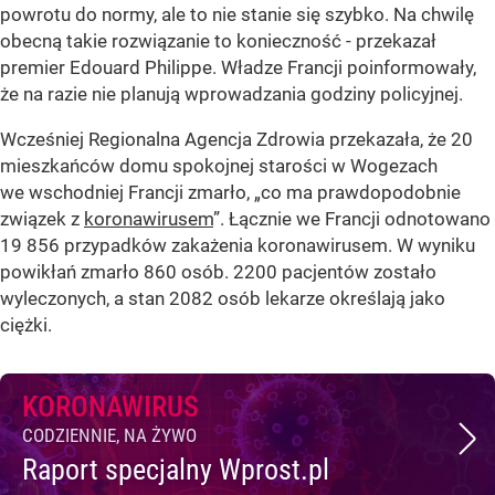
powrotu do normy, ale to nie stanie się szybko. Na chwilę
obecną takie rozwiązanie to konieczność - przekazał
premier Edouard Philippe. Władze Francji poinformowały,
że na razie nie planują wprowadzania godziny policyjnej.
Wcześniej Regionalna Agencja Zdrowia przekazała, że 20
mieszkańców domu spokojnej starości w Wogezach
we wschodniej Francji zmarło, „co ma prawdopodobnie
związek z
koronawirusem
”. Łącznie we Francji odnotowano
19 856 przypadków zakażenia koronawirusem. W wyniku
powikłań zmarło 860 osób. 2200 pacjentów zostało
wyleczonych, a stan 2082 osób lekarze określają jako
ciężki.
KORONAWIRUS
CODZIENNIE, NA ŻYWO
Raport specjalny Wprost.pl