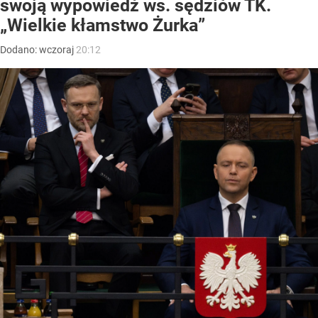
swoją wypowiedź ws. sędziów TK.
„Wielkie kłamstwo Żurka”
Dodano:
wczoraj
20:12