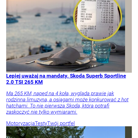
Lepiej uważaj na mandaty. Skoda Superb Sportline
2.0 TSI 265 KM
Ma 265 KM, napęd na 4 koła, wygląda prawie jak
rodzinna limuzyna, a osiągami może konkurować z hot
hatchami. To nie pierwsza Skoda, która potrafi
zaskoczyć nie tylko wymiarami.
Motoryzacja
Testy
Twój portfel