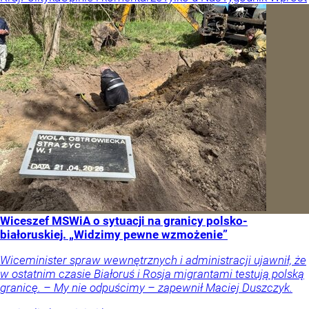
Wiceszef MSWiA o sytuacji na granicy polsko-
białoruskiej. „Widzimy pewne wzmożenie”
Wiceminister spraw wewnętrznych i administracji ujawnił, że
w ostatnim czasie Białoruś i Rosja migrantami testują polską
granicę. – My nie odpuścimy – zapewnił Maciej Duszczyk.