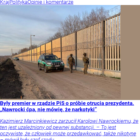
Kraj
Polityka
Opinie i komentarze
Były premier w rządzie PiS o próbie otrucia prezydenta.
„Nawrocki ćpa, nie mówię, że narkotyki”
Kazimierz Marcinkiewicz zarzucił Karolowi Nawrockiemu, że
ten jest uzależniony od pewnej substancji. – To jest
oczywiste, że człowiek może przedawkować, także nikotynę
– mówił były szef rządu.