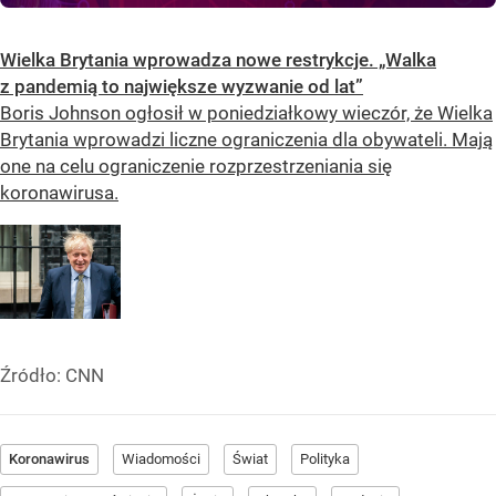
Wielka Brytania wprowadza nowe restrykcje. „Walka
z pandemią to największe wyzwanie od lat”
Boris Johnson ogłosił w poniedziałkowy wieczór, że Wielka
Brytania wprowadzi liczne ograniczenia dla obywateli. Mają
one na celu ograniczenie rozprzestrzeniania się
koronawirusa.
Źródło:
CNN
Koronawirus
Wiadomości
Świat
Polityka