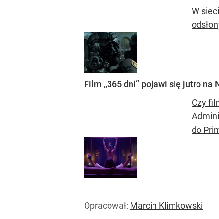
W sieci
odsłony
Film „365 dni” pojawi się jutro na
Czy fil
Admini
do Prim
Opracował:
Marcin Klimkowski