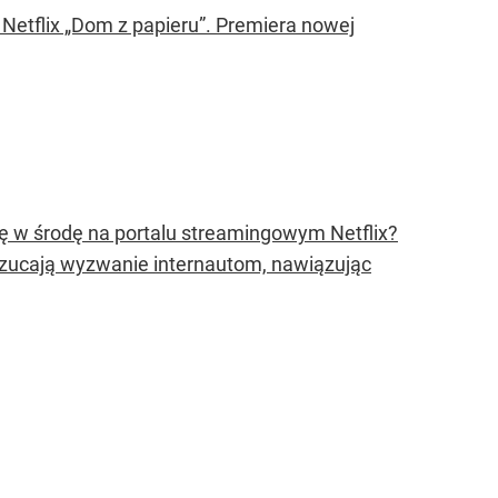
 Netflix „Dom z papieru”. Premiera nowej
i się w środę na portalu streamingowym Netflix?
rzucają wyzwanie internautom, nawiązując