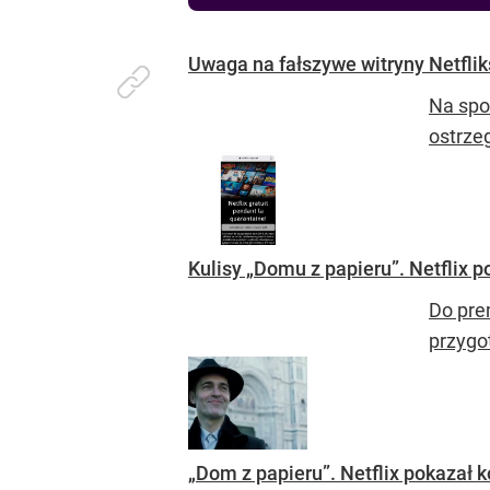
Uwaga na fałszywe witryny Netflik
Na spo
ostrze
Kulisy „Domu z papieru”. Netflix 
Do pre
przygot
„Dom z papieru”. Netflix pokazał 