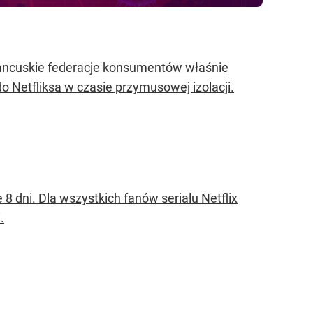
rancuskie federacje konsumentów właśnie
o Netfliksa w czasie przymusowej izolacji.
8 dni. Dla wszystkich fanów serialu Netflix
.