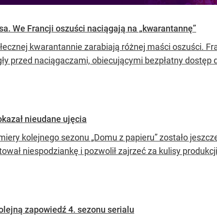
sa. We Francji oszuści naciągają na „kwarantannę”
łecznej kwarantannie zarabiają różnej maści oszuści. F
gły przed naciągaczami, obiecującymi bezpłatny dostęp d
pokazał nieudane ujęcia
miery kolejnego sezonu „Domu z papieru” zostało jeszcze 
ował niespodziankę i pozwolił zajrzeć za kulisy produkcji
kolejną zapowiedź 4. sezonu serialu