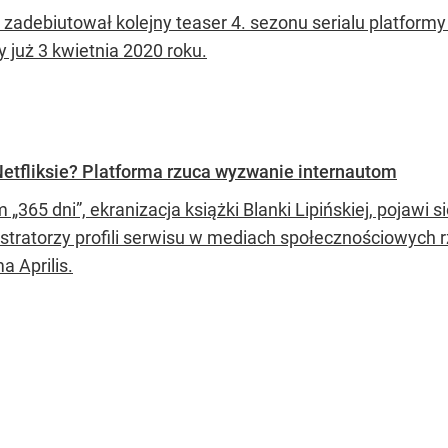
 zadebiutował kolejny teaser 4. sezonu serialu platformy
 już 3 kwietnia 2020 roku.
 Netfliksie? Platforma rzuca wyzwanie internautom
m „365 dni”, ekranizacja książki Blanki Lipińskiej, pojaw
stratorzy profili serwisu w mediach społecznościowych 
a Aprilis.