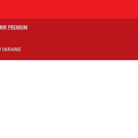
NIK
PREMIUM
2030 roku?
 UKRAINIE
iekt z Rosji
i. Tego potrzebuje dziś cała Europa