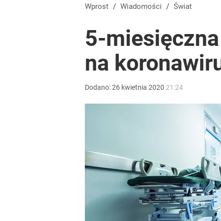
Farmacja: wzrost pod presją. co czeka branżę do 
Wprost
/
Wiadomości
/
Świat
5-miesięczna
dodaj
na koronawir
Wrze po roku Nawrockiego. „Największa hańba” ko
Dodano:
26
kwietnia
2020
21:24
16
Nawrocki ma szansę na drugą kadencję? Tak ocenil
10