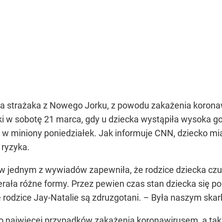
ka strażaka z Nowego Jorku, z powodu zakażenia koronaw
ki w sobotę 21 marca, gdy u dziecka wystąpiła wysoka go
 w miniony poniedziałek. Jak informuje CNN, dziecko m
ryzyka.
 w jednym z wywiadów zapewniła, że rodzice dziecka czu
erała różne formy. Przez pewien czas stan dziecka się po
że rodzice Jay-Natalie są zdruzgotani. – Była naszym s
no najwięcej przypadków zakażenia koronawirusem, a ta