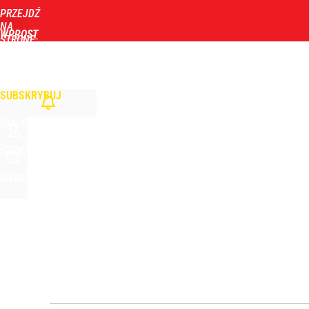
PRZEJDŹ
Udostępnij
0
Skomentuj
NA
WPROST
STRONĘ
GŁÓWNĄ
WIADOMOŚCI
POLITYKA
BIZNES
DOM
ZDROWIE
ROZRYWKA
TYGOD
Zmiana przed wyborami w Krakowie. Kandydatka T
SUBSKRYBUJ
1
ZALOGUJ
Dlaczego Andrzej Duda się nie udziela? Były minis
SZUKAJ
MENU
dodaj
Polski finał w Warszawie! To będzie wielkie święto 
dodaj