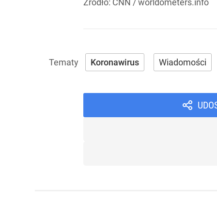
Źródło:
CNN
/
worldometers.info
Koronawirus
Wiadomości
UDO