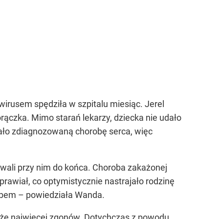
irusem spędziła w szpitalu miesiąc. Jerel
rączka. Mimo starań lekarzy, dziecka nie udało
iało zdiagnozowaną chorobę serca, więc
wali przy nim do końca. Choroba zakażonej
prawiał, co optymistycznie nastrajało rodzinę
karbem – powiedziała Wanda.
kże najwięcej zgonów. Dotychczas z powodu