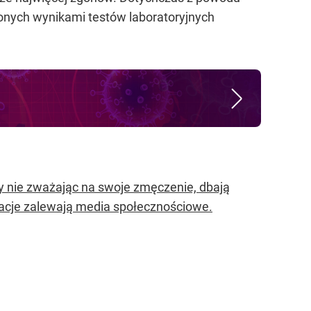
onych wynikami testów laboratoryjnych
rzy nie zważając na swoje zmęczenie, dbają
elacje zalewają media społecznościowe.