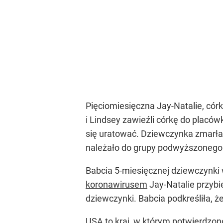
Pięciomiesięczna Jay-Natalie, cór
i Lindsey zawieźli córkę do placów
się uratować. Dziewczynka zmarła
należało do grupy podwyższonego 
Babcia 5-miesięcznej dziewczynki
koronawirusem
Jay-Natalie przybi
dziewczynki. Babcia podkreśliła, 
USA to kraj, w którym potwierdzo